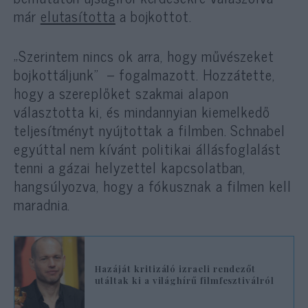
már
elutasította
a bojkottot.
„Szerintem nincs ok arra, hogy művészeket
bojkottáljunk”
– fogalmazott. Hozzátette,
hogy a szereplőket szakmai alapon
választotta ki, és mindannyian kiemelkedő
teljesítményt nyújtottak a filmben. Schnabel
egyúttal nem kívánt politikai állásfoglalást
tenni a gázai helyzettel kapcsolatban,
hangsúlyozva, hogy a fókusznak a filmen kell
maradnia.
Hazáját kritizáló izraeli rendezőt
utáltak ki a világhírű filmfesztiválról