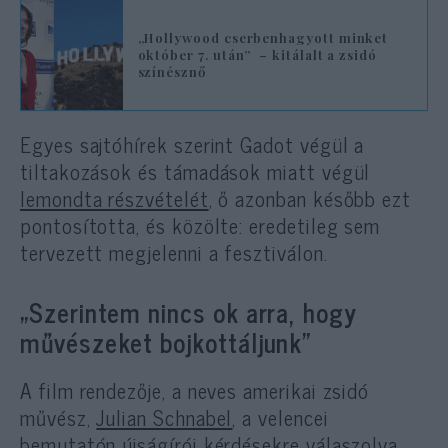
„Hollywood cserbenhagyott minket
október 7. után” – kitálalt a zsidó
színésznő
Egyes sajtóhírek szerint Gadot végül a
tiltakozások és támadások miatt végül
lemondta részvételét
, ő azonban később ezt
pontosította, és közölte: eredetileg sem
tervezett megjelenni a fesztiválon.
„Szerintem nincs ok arra, hogy
művészeket bojkottáljunk”
A film rendezője, a neves amerikai zsidó
művész,
Julian Schnabel
, a velencei
bemutatón újságírói kérdésekre válaszolva