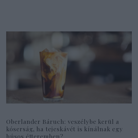
Oberlander Báruch: veszélybe kerül a
kóserság, ha tejeskávét is kínálnak egy
húsos étteremben?