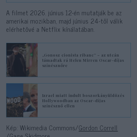
A filmet 2026. június 12-én mutatják be az
amerikai mozikban, majd június 24-től válik
elérhetővé a Netflix kínálatában.
„Gonosz cionista ribanc” – az utcán
támadtak rá Helen Mirren Oscar-díjas
színésznőre
Izrael miatt indult boszorkányüldözés
Hollywoodban az Oscar-díjas
színésznő ellen
Kép: Wikimedia Commons/
Gordon Correll
/
Gage Skidmore