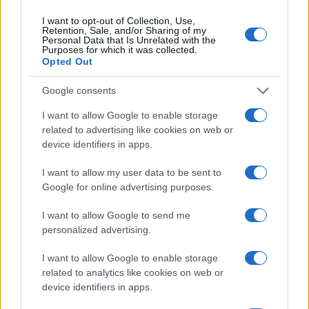
I want to opt-out of Collection, Use,
– tette hozzá a rendező.
Retention, Sale, and/or Sharing of my
Personal Data that Is Unrelated with the
Purposes for which it was collected.
Opted Out
„Izrael miatt erősödik az európai
Google consents
fasizmus” – ismét hülyeségeket
beszélt a világhírű írónő
I want to allow Google to enable storage
related to advertising like cookies on web or
device identifiers in apps.
Miről fog szólni a Dante kezében?
I want to allow my user data to be sent to
Google for online advertising purposes.
A
Dante kezében
két, időben párhuzamosan
futó
történetszálat
követ. Az egyik
I want to allow Google to send me
középpontjában a 21. századi New Yorkban
personalized advertising.
élő író, Nick Tosches áll, aki erőszakba és
I want to allow Google to enable storage
alvilági intrikákba torkolló utazásra indul,
related to analytics like cookies on web or
miután egy maffiavezér felbéreli, hogy
device identifiers in apps.
szerezze meg Dante Alighieri Isteni