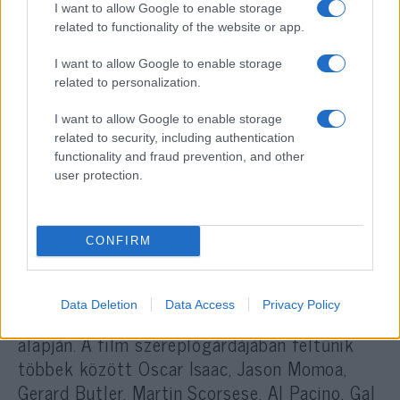
I want to allow Google to enable storage
színjátékának a költő saját kézírásával
related to functionality of the website or app.
készült példányát.
I want to allow Google to enable storage
related to personalization.
A másik történetszál a 14. századba vezet,
ahol maga Dante keresi az inspirációt élete
I want to allow Google to enable storage
related to security, including authentication
fő művének megírásához. A két férfit – bár
functionality and fraud prevention, and other
évszázadok választják el őket – tudtukon
user protection.
kívül összeköti a szerelem, a szépség és az
isteni tökéletesség megszállott keresése.
CONFIRM
A
Dante kezében
-t Julian Schnabel rendezte,
míg a forgatókönyvet Julian Schnabel és
Data Deletion
Data Access
Privacy Policy
Louise Kugelberg írta Nick Tosches regénye
alapján. A film szereplőgárdájában feltűnik
többek között Oscar Isaac, Jason Momoa,
Gerard Butler, Martin Scorsese, Al Pacino, Gal