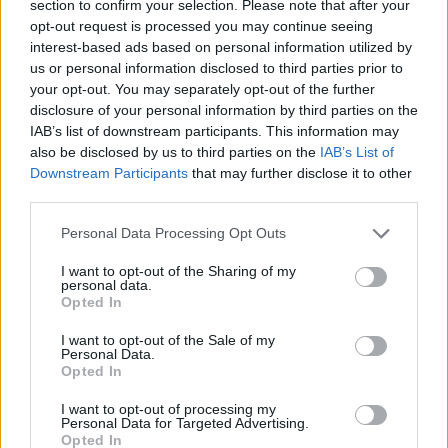
Tizenöt évvel ezelőtt már készítettem egy
section to confirm your selection. Please note that after your
filmet az izraeli-palesztin konfliktusról, a
opt-out request is processed you may continue seeing
Miral-t
, és amit erről a konfliktusról mondani
interest-based ads based on personal information utilized by
us or personal information disclosed to third parties prior to
akartam, azt akkor már elmondtam.”
your opt-out. You may separately opt-out of the further
disclosure of your personal information by third parties on the
IAB’s list of downstream participants. This information may
Schnabel továbbra is elutasította a
also be disclosed by us to third parties on the
IAB’s List of
bojkottfelhívásokat, és egyértelműen kiállt a
Downstream Participants
that may further disclose it to other
színészei mellett. Felidézte, hogy a legutóbbi
third parties.
Jeruzsálemi Filmfesztiválon Gadot díjat
Please note that this website/app uses one or more Google
Personal Data Processing Opt Outs
kapott a nemzetközi filmiparban elért
services and may gather and store information including but
eredményeiért, és beszédében a béke
not limited to your visit or usage behaviour. You may click to
I want to opt-out of the Sharing of my
personal data.
grant or deny consent to Google and its third-party tags to
fontosságát hangsúlyozta.
Opted In
use your data for below specified purposes in below Google
consent section.
I want to opt-out of the Sale of my
Personal Data.
Opted In
„Az izraeli jobboldal ezt nem
nézte jó szemmel”
I want to opt-out of processing my
Personal Data for Targeted Advertising.
Opted In