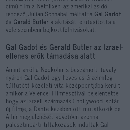
című film a Netflixen, az amerikai zsidó
rendező, Julian Schnabel méltatta
Gal Gadot
és
Gerald Butler
alakítását, elutasította a
vele szembeni bojkottfelhívásokat.
Gal Gadot és Gerald Butler az Izrael-
ellenes erők támadása alatt
Amint arról a Neokohn is beszámolt, tavaly
nyáron Gal Gadot egy heves és érzelmileg
túlfűtött közéleti vita középpontjába került,
amikor a Velencei Filmfesztivál bejelentette,
hogy az izraeli származású hollywoodi sztár
új filmje, a
Dante kezében
ott mutatkozik be.
A hír megjelenését követően azonnal
palesztinpárti tiltakozások indultak Gal