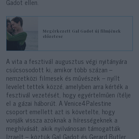
Gadot ellen.
Megérkezett Gal Gadot új filmjének
előzetese
A vita a fesztivál augusztus végi nyitányára
csúcsosodott ki, amikor több százan –
nemzetközi filmesek és művészek – nyílt
levelet tettek közzé, amelyben arra kérték a
fesztivál vezetését, hogy egyértelműen ítélje
el a gázai háborút. A Venice4Palestine
csoport emellett azt is követelte, hogy
vonják vissza azoknak a hírességeknek a
meghívását, akik nyilvánosan támogatták
Izraelt – köztük Gal Gadot és Gerard Butler