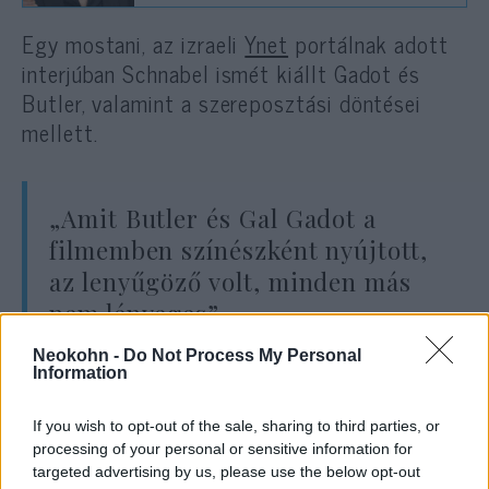
Egy mostani, az izraeli
Ynet
portálnak adott
interjúban Schnabel ismét kiállt Gadot és
Butler, valamint a szereposztási döntései
mellett.
„Amit Butler és Gal Gadot a
filmemben színészként nyújtott,
az lenyűgöző volt, minden más
nem lényeges”
Neokohn -
Do Not Process My Personal
Information
– mondta. „Gal szerepe körül nagy vihar
kerekedett, amelynek semmi köze magához a
If you wish to opt-out of the sale, sharing to third parties, or
processing of your personal or sensitive information for
filmhez. Gal fenomenális munkát végzett.
targeted advertising by us, please use the below opt-out