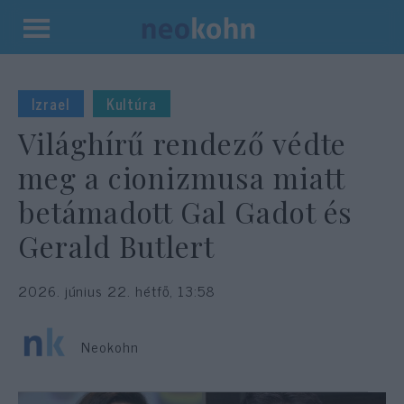
Kilépés
a
tartalomba
Izrael
Kultúra
Világhírű rendező védte
meg a cionizmusa miatt
betámadott Gal Gadot és
Gerald Butlert
2026. június 22. hétfő, 13:58
Neokohn