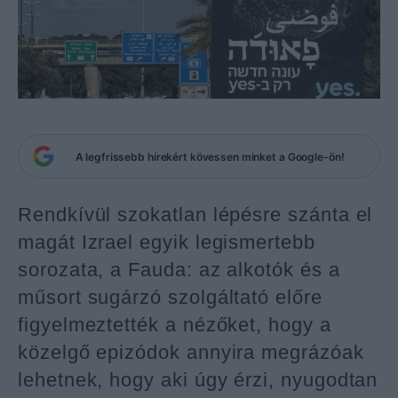
A legfrissebb hírekért kövessen minket a Google-ön!
Rendkívül szokatlan lépésre szánta el
magát Izrael egyik legismertebb
sorozata, a Fauda: az alkotók és a
műsort sugárzó szolgáltató előre
figyelmeztették a nézőket, hogy a
közelgő epizódok annyira megrázóak
lehetnek, hogy aki úgy érzi, nyugodtan