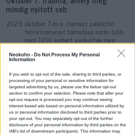
Október 7: trauma, amely még
mindig nyitott seb
október 7-én a Hamasz palesztin
terrorszervezet támadása során több
mint 1200 embert gyilkoltak meg
Izrael déli részén, és több száz túszt
hurcoltak Gázába.
Neokohn -
Do Not Process My Personal
Information
If you wish to opt-out of the sale, sharing to third parties, or
Izraelben ez nem egyszerűen
processing of your personal or sensitive information for
történelmi esemény, hanem
targeted advertising by us, please use the below opt-out
section to confirm your selection. Please note that after your
kollektív trauma, amelyet sokan
opt-out request is processed you may continue seeing
máig nem tudtak feldolgozni.
interest-based ads based on personal information utilized by
us or personal information disclosed to third parties prior to
your opt-out. You may separately opt-out of the further
disclosure of your personal information by third parties on the
A Fauda különösen érzékeny platform erre a
IAB’s list of downstream participants. This information may