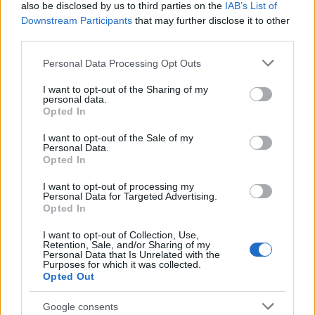
történetre, mivel a sorozat mindig is a közel-
also be disclosed by us to third parties on the
IAB’s List of
Downstream Participants
that may further disclose it to other
keleti terror, hírszerzés és pszichológiai
third parties.
feszültség határmezsgyéjén mozgott. Az
alkotók, Lior Raz és Avi Issacharoff korábban
Please note that this website/app uses one or more Google
Personal Data Processing Opt Outs
services and may gather and store information including but
is törekedtek a realista ábrázolásra, de az
not limited to your visit or usage behaviour. You may click to
I want to opt-out of the Sharing of my
október 7-i események dramatizálása
personal data.
grant or deny consent to Google and its third-party tags to
Opted In
nyilvánvalóan új szintet jelent.
use your data for below specified purposes in below Google
consent section.
I want to opt-out of the Sale of my
Personal Data.
A Ynet és más izraeli lapok szerint a
Opted In
produkció készítői komoly belső viták után
I want to opt-out of processing my
döntöttek úgy, hogy a történetet mégis
Personal Data for Targeted Advertising.
Opted In
képernyőre viszik, ugyanakkor fontosnak
tartották a nézők előzetes figyelmeztetését.
I want to opt-out of Collection, Use,
Retention, Sale, and/or Sharing of my
Personal Data that Is Unrelated with the
Purposes for which it was collected.
Opted Out
„Megvetem őket” – a Fauda
Google consents
társszerzője nekiment a sorozat