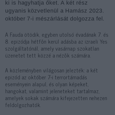
ki is hagyhatja őket. A két rész
ugyanis közvetlenül a Hamász 2023.
október 7-i mészárlását dolgozza fel.
A Fauda ötödik, egyben utolsó évadának 7. és
8. epizódja hétfőn kerül adásba az izraeli Yes
szolgáltatónál, amely vasárnap szokatlan
üzenetet tett közzé a nézők számára.
A közleményben világosan jelezték: a két
epizód az október 7-i terrortámadás
eseményein alapul, és olyan képeket,
hangokat, valamint jeleneteket tartalmaz,
amelyek sokak számára kifejezetten nehezen
feldolgozhatók.