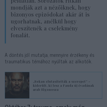
példátlan. Sorozatok ritkán
mondják azt a nézőiknek, hogy
bizonyos epizódokat akár át is
ugorhatnak, anélkül hogy
elveszítenék a cselekmény
fonalát.
A döntés jól mutatja, mennyire érzékeny és
traumatikus témához nyúltak az alkotók.
„Sokan elutasították a szerepet” –
kiderült, ki lesz a Fauda új évadának
arab főgonosza