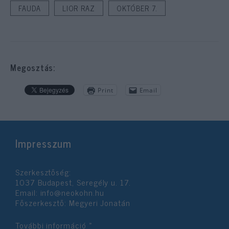
FAUDA
LIOR RAZ
OKTÓBER 7.
Megosztás:
Print
Email
Impresszum
Szerkesztőség:
1037 Budapest, Seregély u. 17.
Email:
info@neokohn.hu
Főszerkesztő: Megyeri Jonatán
További információ »