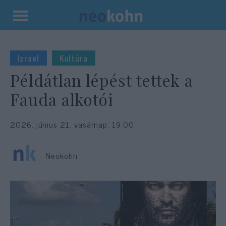
Kilépés
a
tartalomba
Izrael
Kultúra
Példátlan lépést tettek a
Fauda alkotói
2026. június 21. vasárnap, 19:00
Neokohn