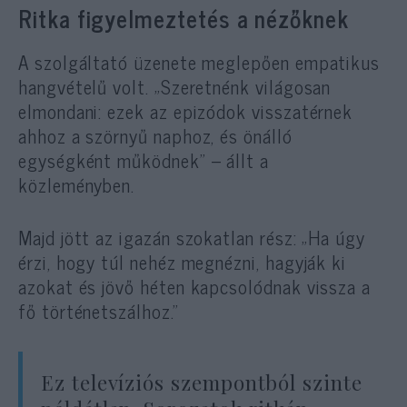
Ritka figyelmeztetés a nézőknek
A szolgáltató üzenete meglepően empatikus
hangvételű volt. „Szeretnénk világosan
elmondani: ezek az epizódok visszatérnek
ahhoz a szörnyű naphoz, és önálló
egységként működnek” – állt a
közleményben.
Majd jött az igazán szokatlan rész: „Ha úgy
érzi, hogy túl nehéz megnézni, hagyják ki
azokat és jövő héten kapcsolódnak vissza a
fő történetszálhoz.”
Ez televíziós szempontból szinte