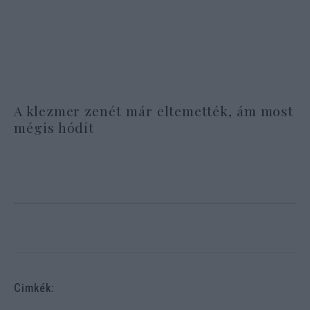
A klezmer zenét már eltemették, ám most
mégis hódít
Cimkék: