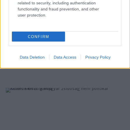
szerint a történet arról szól majd, hogy a
related to security, including authentication
legsúlyosabb traumák után is létezhet
functionality and fraud prevention, and other
user protection.
helyreállás.
CONFIRM
Együtt a terror ellen: izraeli és
palesztin kényszerpályák a Faudában
Data Deletion
Data Access
Privacy Policy