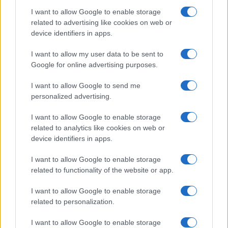
korábbi szereplőinek
I want to allow Google to enable storage
related to advertising like cookies on web or
device identifiers in apps.
Már készül az új sorozat
I want to allow my user data to be sent to
Mindeközben Raz és Issacharoff már
Google for online advertising purposes.
következő projektjükön dolgoznak.
I want to allow Google to send me
personalized advertising.
I want to allow Google to enable storage
Az új sorozat munkacíme The
related to analytics like cookies on web or
Therapist, amely a leírás szerint
device identifiers in apps.
egy pszichológiai thriller lesz.
I want to allow Google to enable storage
related to functionality of the website or app.
A produkció a közel-keleti kémvilágot ötvözi
I want to allow Google to enable storage
related to personalization.
a trauma, a bűntudat, a szerelem és a lelki
gyógyulás mélyebb vizsgálatával. A készítők
I want to allow Google to enable storage