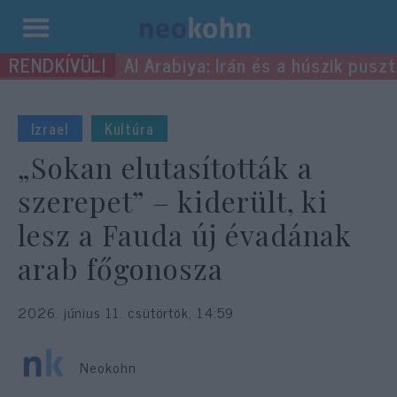
Kilépés
Al Arabiya: Irán és a húszik pus
a
tartalomba
Izrael
Kultúra
„Sokan elutasították a
szerepet” – kiderült, ki
lesz a Fauda új évadának
arab főgonosza
2026. június 11. csütörtök, 14:59
Neokohn