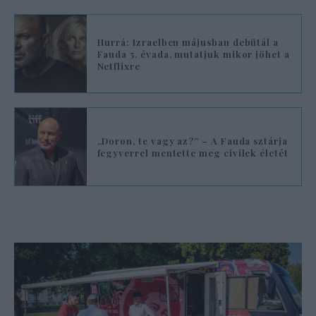
Hurrá: Izraelben májusban debütál a
Fauda 5. évada, mutatjuk mikor jöhet a
Netflixre
„Doron, te vagy az?” – A Fauda sztárja
fegyverrel mentette meg civilek életét