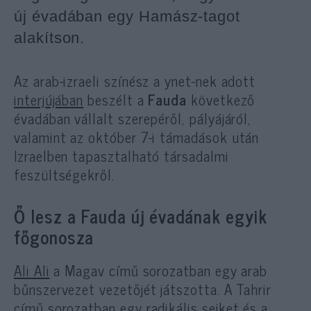
új évadában egy Hamász-tagot
alakítson.
Az arab-izraeli színész a ynet-nek adott
interjújában
beszélt a
Fauda
következő
évadában vállalt szerepéről, pályájáról,
valamint az október 7-i támadások után
Izraelben tapasztalható társadalmi
feszültségekről.
Ő lesz a Fauda új évadának egyik
főgonosza
Ali Ali
a Magav című sorozatban egy arab
bűnszervezet vezetőjét játszotta. A Tahrir
című sorozatban egy radikális sejket és a