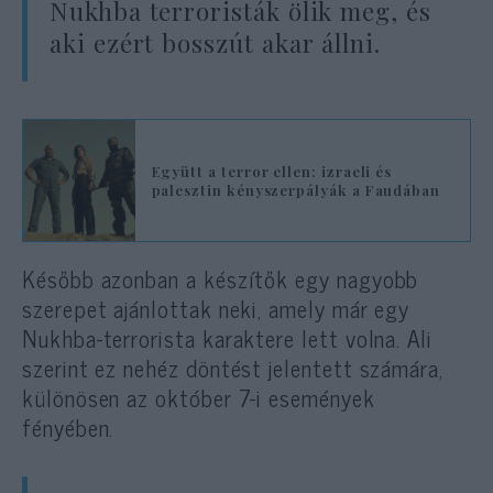
Nukhba terroristák ölik meg, és
aki ezért bosszút akar állni.
Együtt a terror ellen: izraeli és
palesztin kényszerpályák a Faudában
Később azonban a készítők egy nagyobb
szerepet ajánlottak neki, amely már egy
Nukhba-terrorista karaktere lett volna. Ali
szerint ez nehéz döntést jelentett számára,
különösen az október 7-i események
fényében.