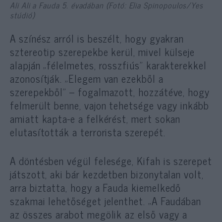
Ali Ali a Fauda 5. évadában (Fotó: Elia Spinopoulos/Yes
stúdió)
A színész arról is beszélt, hogy gyakran
sztereotip szerepekbe kerül, mivel külseje
alapján „félelmetes, rosszfiús” karakterekkel
azonosítják. „Elegem van ezekből a
szerepekből” – fogalmazott, hozzátéve, hogy
felmerült benne, vajon tehetsége vagy inkább
amiatt kapta-e a felkérést, mert sokan
elutasították a terrorista szerepét.
A döntésben végül felesége, Kifah is szerepet
játszott, aki bár kezdetben bizonytalan volt,
arra biztatta, hogy a Fauda kiemelkedő
szakmai lehetőséget jelenthet. „A Faudában
az összes arabot megölik az első vagy a