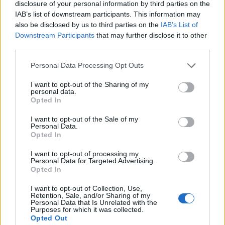
disclosure of your personal information by third parties on the
mélyen megrendült aznap. Úgy fogalmazott,
IAB’s list of downstream participants. This information may
ha akkor a térségben tartózkodik, nem biztos,
also be disclosed by us to third parties on the
IAB’s List of
hogy túléli a támadást, emlékeztetve, hogy
Downstream Participants
that may further disclose it to other
third parties.
muszlim, keresztény és drúz közösségek is
áldozatai lettek az aznap kitört háborúnak
,
Please note that this website/app uses one or more Google
Personal Data Processing Opt Outs
services and may gather and store information including but
és mindannyian traumát éltek át.
not limited to your visit or usage behaviour. You may click to
I want to opt-out of the Sharing of my
personal data.
grant or deny consent to Google and its third-party tags to
Opted In
use your data for below specified purposes in below Google
A rakétatámadások – mint
consent section.
I want to opt-out of the Sale of my
Personal Data.
mondta – nem tesznek
Opted In
különbséget zsidó és arab
I want to opt-out of processing my
otthonok között.
Personal Data for Targeted Advertising.
Opted In
I want to opt-out of Collection, Use,
Retention, Sale, and/or Sharing of my
„A gázai civilek is szenvednek a Hamásztól.
Personal Data that Is Unrelated with the
Purposes for which it was collected.
Olyan ez, mint egy rák, ami egyre csak terjed”
Opted Out