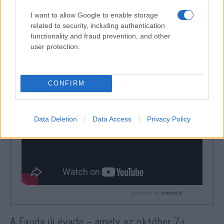
I want to allow Google to enable storage
A Fauda új évadának előzetese itt tekinthető
related to security, including authentication
functionality and fraud prevention, and other
meg:
user protection.
CONFIRM
Data Deletion
Data Access
Privacy Policy
A Fauda új évada – amely az október 7-i