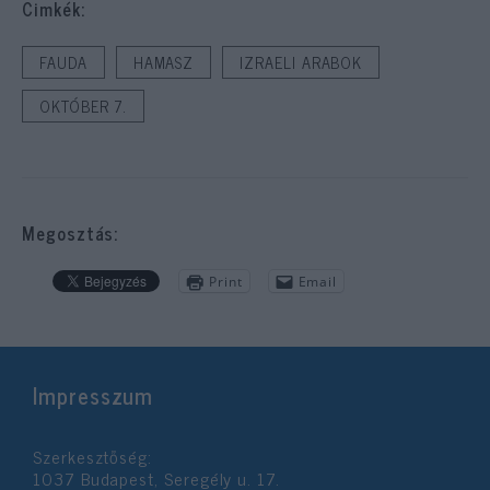
Cimkék:
FAUDA
HAMASZ
IZRAELI ARABOK
OKTÓBER 7.
Megosztás:
Print
Email
Impresszum
Szerkesztőség:
1037 Budapest, Seregély u. 17.