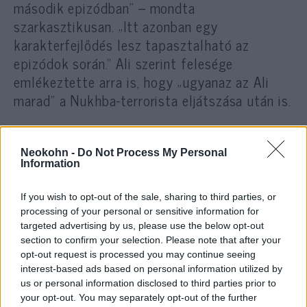
második epizódban” – mondta
szarkasztikusan. „Itt azonban egy
karakterfejlődés lesz tapasztalható az
epizódok során.” Ali szerint felesége
emlékeztette arra is, hogy „ugyanaz az Ali
marad” a Nukhba-terrorista eljátszása után is.
Neokohn -
Do Not Process My Personal
„Hollywoodban most nem szexi
Information
izraelinek lenni” – teljesen kifakadt a
Fauda sztárja
If you wish to opt-out of the sale, sharing to third parties, or
processing of your personal or sensitive information for
Október 7-e egy arab-izraeli
targeted advertising by us, please use the below opt-out
section to confirm your selection. Please note that after your
szemével
opt-out request is processed you may continue seeing
interest-based ads based on personal information utilized by
Az
október 7-i események
kapcsán Ali
us or personal information disclosed to third parties prior to
your opt-out. You may separately opt-out of the further
hangsúlyozta, hogy arab izraeliként ő is