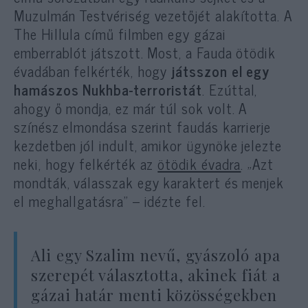
Muzulmán Testvériség vezetőjét alakította. A
The Hillula című filmben egy gázai
emberrablót játszott. Most, a Fauda ötödik
évadában felkérték, hogy
játsszon el egy
hamászos Nukhba-terroristát
. Ezúttal,
ahogy ő mondja, ez már túl sok volt. A
színész elmondása szerint faudás karrierje
kezdetben jól indult, amikor ügynöke jelezte
neki, hogy felkérték az
ötödik évadra
. „Azt
mondták, válasszak egy karaktert és menjek
el meghallgatásra” – idézte fel.
Ali egy Szalim nevű, gyászoló apa
szerepét választotta, akinek fiát a
gázai határ menti közösségekben