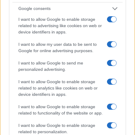
– fogalmazott. A színész saját gyermekein
Google consents
keresztül is érzékeli a terroristák okozta
félelmet: lánya a szirénák hangjára befogja a
I want to allow Google to enable storage
fülét, fia pedig pánikban rohan hozzá, ha
related to advertising like cookies on web or
device identifiers in apps.
légiriadó van. A Fauda színésze az interjú
során beszélt arról is, hogy szerinte
I want to allow my user data to be sent to
identitása több irányból is támadás alatt
Google for online advertising purposes.
van:
I want to allow Google to send me
personalized advertising.
I want to allow Google to enable storage
„Zsidók között arab vagyok, az
related to analytics like cookies on web or
arab világ egy részében pedig
device identifiers in apps.
árulónak tartanak.”
I want to allow Google to enable storage
related to functionality of the website or app.
Úgy véli, ez sokszor „megköti a kezét”, és
I want to allow Google to enable storage
related to personalization.
mindkét oldalon haraggal kell szembenéznie.