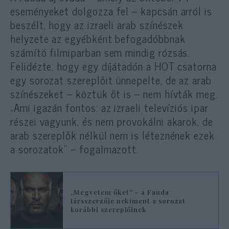
eseményeket dolgozza fel – kapcsán arról is
beszélt, hogy az izraeli arab színészek
helyzete az egyébként befogadóbbnak
számító filmiparban sem mindig rózsás.
Felidézte, hogy egy díjátadón a HOT csatorna
egy sorozat szereplőit ünnepelte, de az arab
színészeket – köztük őt is – nem hívták meg.
„Ami igazán fontos: az izraeli televíziós ipar
részei vagyunk, és nem provokálni akarok, de
arab szereplők nélkül nem is léteznének ezek
a sorozatok” – fogalmazott.
„Megvetem őket” – a Fauda
társszerzője nekiment a sorozat
korábbi szereplőinek