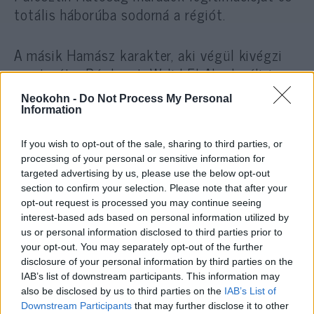
totális háborúba sodorná a régiót.
A másik Hamász karakter, aki végül kivégzi
mesterét a Párducot, Walid El Abed, céljai
sokkal inkább személyesek és
Neokohn -
Do Not Process My Personal
hatalomcentrikusak, ami jól mutatja a
Information
következő terrorista generáció veszélyes
kiszámíthatatlanságát.
If you wish to opt-out of the sale, sharing to third parties, or
processing of your personal or sensitive information for
Ezt spékeli meg az ISIS szíriai szárnyából
targeted advertising by us, please use the below opt-out
átszivárgó Al-Makdiszi/Nidal figurája,
section to confirm your selection. Please note that after your
amellyel a konfliktus binárisból többpólusúvá
opt-out request is processed you may continue seeing
interest-based ads based on personal information utilized by
válik.
us or personal information disclosed to third parties prior to
your opt-out. You may separately opt-out of the further
disclosure of your personal information by third parties on the
IAB’s list of downstream participants. This information may
Hurrá: Izraelben májusban debütál a
also be disclosed by us to third parties on the
IAB’s List of
Fauda 5. évada, mutatjuk mikor jöhet a
Downstream Participants
that may further disclose it to other
Netflixre