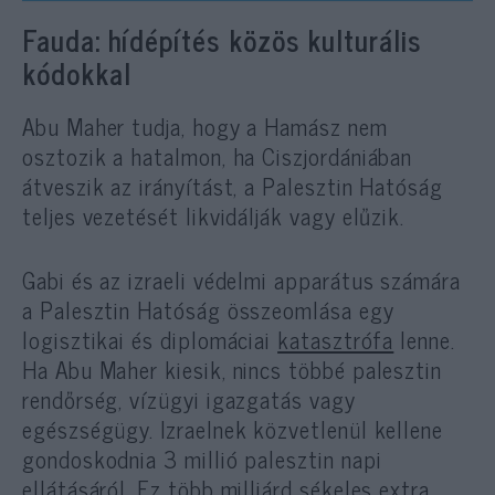
Fauda: hídépítés közös kulturális
kódokkal
Abu Maher tudja, hogy a Hamász nem
osztozik a hatalmon, ha Ciszjordániában
átveszik az irányítást, a Palesztin Hatóság
teljes vezetését likvidálják vagy elűzik.
Gabi és az izraeli védelmi apparátus számára
a Palesztin Hatóság összeomlása egy
logisztikai és diplomáciai
katasztrófa
lenne.
Ha Abu Maher kiesik, nincs többé palesztin
rendőrség, vízügyi igazgatás vagy
egészségügy. Izraelnek közvetlenül kellene
gondoskodnia 3 millió palesztin napi
ellátásáról. Ez több milliárd sékeles extra