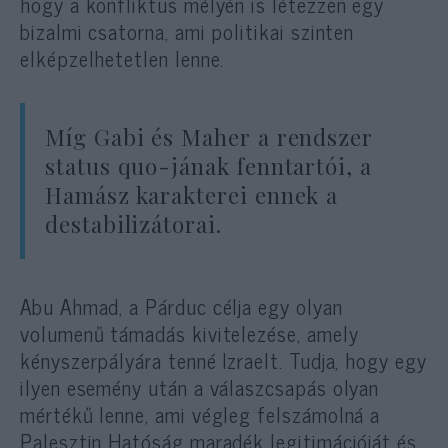
hogy a konfliktus mélyén is létezzen egy
bizalmi csatorna, ami politikai szinten
elképzelhetetlen lenne.
Míg Gabi és Maher a rendszer
status quo-jának fenntartói, a
Hamász karakterei ennek a
destabilizátorai.
Abu Ahmad, a Párduc célja egy olyan
volumenű támadás kivitelezése, amely
kényszerpályára tenné Izraelt. Tudja, hogy egy
ilyen esemény után a válaszcsapás olyan
mértékű lenne, ami végleg felszámolná a
Palesztin Hatóság maradék legitimációját és