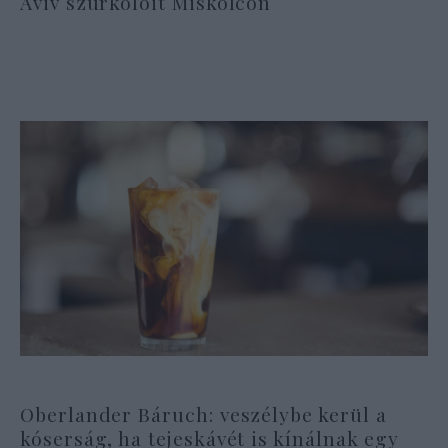
Aviv szurkolóit Miskolcon
Oberlander Báruch: veszélybe kerül a
kóserság, ha tejeskávét is kínálnak egy