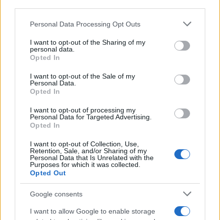
third parties.
Please note that this website/app uses one or more Google
Personal Data Processing Opt Outs
Jobb az ördög, akit ismersz, mint,
services and may gather and store information including but
akit nem
not limited to your visit or usage behaviour. You may click to
I want to opt-out of the Sharing of my
personal data.
grant or deny consent to Google and its third-party tags to
Opted In
use your data for below specified purposes in below Google
Gabi számára a Fatah egy kezelhető,
consent section.
I want to opt-out of the Sale of my
intézményesített ellenség. Van hierarchiája,
Personal Data.
Opted In
vannak politikai céljai, és ahogy Abu Maher
példája mutatja, vannak alkupozíciói. Walid
I want to opt-out of processing my
Personal Data for Targeted Advertising.
vagy Nidal ezzel szemben nihilista és
Opted In
apokaliptikus, nem akarnak alkudni,
csak
I want to opt-out of Collection, Use,
pusztítani
, és ezzel a saját hatalmukat
Retention, Sale, and/or Sharing of my
Personal Data that Is Unrelated with the
legitimálni.
Purposes for which it was collected.
Opted Out
Google consents
A legveszélyesebb pont, amikor
I want to allow Google to enable storage
egy brutális entitás (Hamasz)