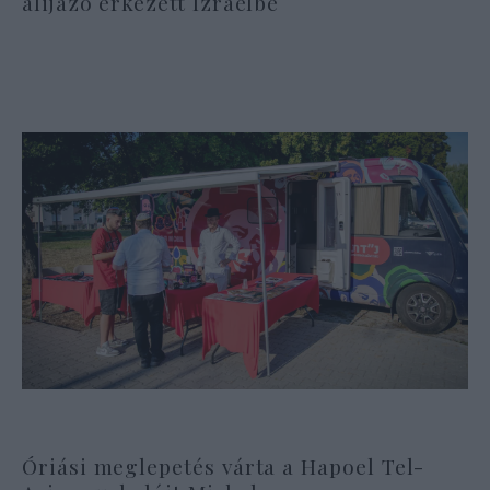
alijázó érkezett Izraelbe
Óriási meglepetés várta a Hapoel Tel-