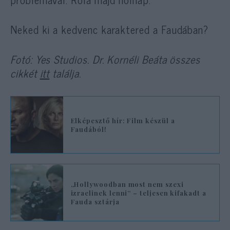
Neked ki a kedvenc karaktered a Faudában?
Fotó: Yes Studios. Dr. Kornéli Beáta összes
cikkét
itt
találja.
Elképesztő hír: Film készül a
Faudából!
„Hollywoodban most nem szexi
izraelinek lenni” – teljesen kifakadt a
Fauda sztárja