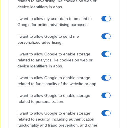
related to advertising like cookies on web or
mellett egy még brutálisabb
device identifiers in apps.
szereplő (ISIS) jelenik meg a
I want to allow my user data to be sent to
színen, mert akkor az előbbinek
Google for online advertising purposes.
is keményítenie kell, hogy ne
I want to allow Google to send me
tűnjön puhának vagy árulónak a
personalized advertising.
saját bázisa szemében. Ez az,
ami elindít egy brutalitási
I want to allow Google to enable storage
related to analytics like cookies on web or
eszkalációs spirált.
device identifiers in apps.
I want to allow Google to enable storage
related to functionality of the website or app.
Remekül modellezi a film, mikor Abu Maher
fia a 2. évadban radikalizálódik a generációs
I want to allow Google to enable storage
különbség és a mélyebb társadalmi
related to personalization.
elégedetlenség hatására.
I want to allow Google to enable storage
related to security, including authentication
functionality and fraud prevention, and other