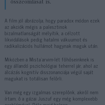
összeomlását is.
A film jól ábrázolja, hogy paradox módon ezek
az akciók mégis a palesztinok
bizalmatlanságát mélyítik, a célzott
likvidálások pedig hatalmi vákuumot és
radikalizációs hullámot hagynak maguk után.
Miközben a Mista’arvim-lét főhőseinknek is
egy állandó pszichológiai teherrel jár, ahol az
álcázás kognitív disszonanciája végül saját
magukat is totálisan felőrli.
Van még egy izgalmas szereplőnk, akiről nem
írtam, ő a gázai Juszuf egy még komplexebb
problémával. Róla majd holnap.