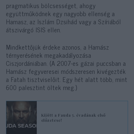
pragmatikus bölcsességet, ahogy
együttműködnek egy nagyobb ellenség a
Hamasz, az Iszlám Dzsihád vagy a Szíriából
átszivárgó ISIS ellen.
Mindkettőjük érdeke azonos, a Hamász
térnyerésének megakadályozása
Ciszjordániában. (A 2007-es gázai puccsban a
Hamász fegyveresei módszeresen kivégezték
a Fatah tisztviselőit. Egy hét alatt több, mint
600 palesztint öltek meg.)
Kijött a Fauda 5. évadának első
előzetese!