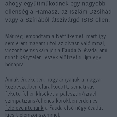
ahogy együttműködnek egy nagyobb
ellenség a Hamasz, az Iszlám Dzsihád
vagy a Szíriából átszivárgó ISIS ellen.
Már rég lemondtam a Netflixemet, mert így
sem érem magam utol az olvasnivalóimmal,
viszont nemsokára jön a
Fauda
5. évada, ami
miatt kénytelen leszek előfizetni újra egy
hónapra.
Annak érdekében, hogy árnyaljuk a magyar
közbeszédben eluralkodott, sematikus
fekete-fehér kliséket a palesztin/izraeli
szimpatizáns/ellenes körökben érdemes
felelevenítenünk
a Fauda első négy évadát
kicsit elemzői szemmel.