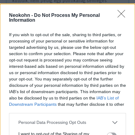
kötődik, nem pedig egy politikailag semleges
nemzeti szimbólum. Emiatt vált az elmúlt évek
tiltakozásainak egyik szimbolikus pontjává, amikor
Neokohn -
Do Not Process My Personal
sportolók vagy más közszereplők
nem énekelték
el
Information
hivatalos eseményeken.
If you wish to opt-out of the sale, sharing to third parties, or
processing of your personal or sensitive information for
targeted advertising by us, please use the below opt-out
section to confirm your selection. Please note that after your
Bátor tiltakozás: Irán női focistái
opt-out request is processed you may continue seeing
megtagadták a rezsim himnuszának
interest-based ads based on personal information utilized by
éneklését
us or personal information disclosed to third parties prior to
your opt-out. You may separately opt-out of the further
disclosure of your personal information by third parties on the
Régóta tartó politikai feszültségek
IAB’s list of downstream participants. This information may
also be disclosed by us to third parties on the
IAB’s List of
A jelenség hátterében a külföldön élő iráni
Downstream Participants
that may further disclose it to other
közösségek, különösen a Los Angeles-i
third parties.
diaszpóra és a teheráni vezetés közötti
Please note that this website/app uses one or more Google
Personal Data Processing Opt Outs
régóta fennálló feszültségek állnak. Sokan az
services and may gather and store information including but
not limited to your visit or usage behaviour. You may click to
I want to opt-out of the Sharing of my