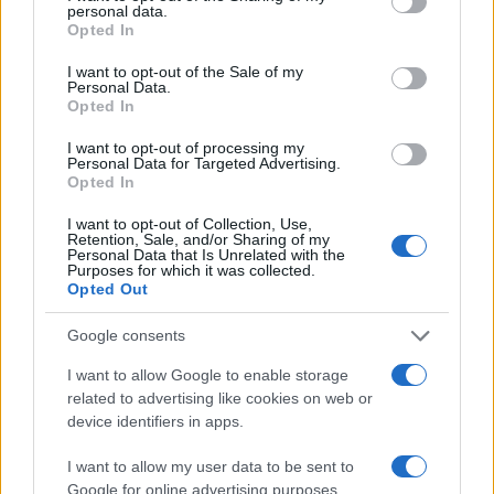
iráni államot és biztonsági szerveit – köztük
personal data.
grant or deny consent to Google and its third-party tags to
az Iszlám Forradalmi Gárdát – elnyomó
Opted In
use your data for below specified purposes in below Google
rendszerként tekintik.
consent section.
I want to opt-out of the Sale of my
Personal Data.
Opted In
A mérkőzés előtt már a csapat szállodájánál
I want to opt-out of processing my
is tüntettek: a demonstrálók a rezsim ellen
Personal Data for Targeted Advertising.
tiltakoztak, és azt követelték, hogy a
Opted In
játékosok ne a kormányt képviseljék. Egyesek
I want to opt-out of Collection, Use,
Retention, Sale, and/or Sharing of my
az 1979 előtti iráni „Oroszlán és Nap” zászló
Personal Data that Is Unrelated with the
visszahozását is szorgalmazták.
Purposes for which it was collected.
Opted Out
A FIFA szabályzata tiltja a politikai
Google consents
megnyilvánulásokat a stadionokban
, a
I want to allow Google to enable storage
szervezők ezért rendszeresen próbálják
related to advertising like cookies on web or
device identifiers in apps.
korlátozni a jelképeket és transzparenseket,
így az „Oroszlán és Nap” zászló lobogtatását
I want to allow my user data to be sent to
is
megtiltották
a foci vb-n. Ennek ellenére a
Google for online advertising purposes.