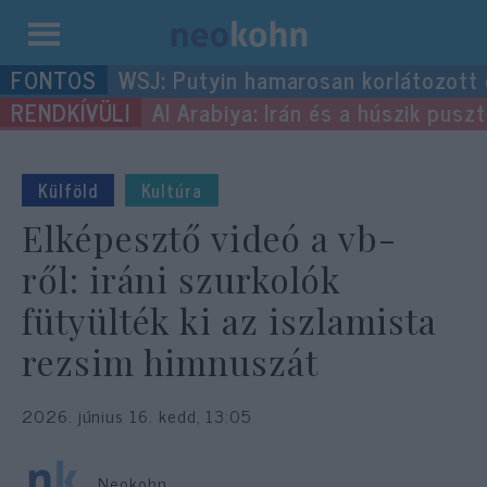
Kilépés
WSJ: Putyin hamarosan korlátozott
a
Al Arabiya: Irán és a húszik pus
tartalomba
Külföld
Kultúra
Elképesztő videó a vb-
ről: iráni szurkolók
fütyülték ki az iszlamista
rezsim himnuszát
2026. június 16. kedd, 13:05
Neokohn