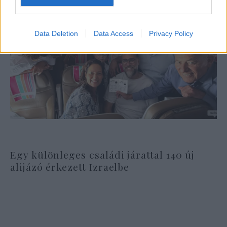
Data Deletion
Data Access
Privacy Policy
Egy különleges családi járattal 140 új
alijázó érkezett Izraelbe