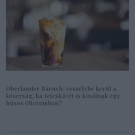
Oberlander Báruch: veszélybe kerül a
kóserság, ha tejeskávét is kínálnak egy
húsos étteremben?