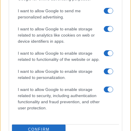
himnusz kifütyülése a meccs egyik
I want to allow Google to send me
legmeghatározóbb pillanatává vált, és
personalized advertising.
gyorsan elterjedt a közösségi médiában.
I want to allow Google to enable storage
related to analytics like cookies on web or
device identifiers in apps.
Nem könnyíti meg az iráni focisták
I want to allow Google to enable storage
életét az amerikai kormány
related to functionality of the website or app.
I want to allow Google to enable storage
related to personalization.
Trumpék kitiltották a foci vb-ről a
I want to allow Google to enable storage
zsidózó muszlim bírót
related to security, including authentication
functionality and fraud prevention, and other
user protection.
CONFIRM