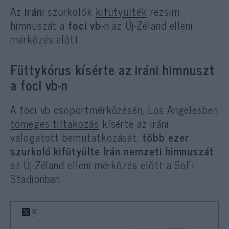
Az
irán
i szurkolók
kifütyülték
rezsim
himnuszát a
foci vb
-n az Új-Zéland elleni
mérkőzés előtt.
Füttykórus kísérte az iráni himnuszt
a foci vb-n
A foci vb csoportmérkőzésén, Los Angelesben
tömeges tiltakozás
kísérte az iráni
válogatott bemutatkozását:
több ezer
szurkoló kifütyülte Irán nemzeti himnuszát
az Új-Zéland elleni mérkőzés előtt a SoFi
Stadionban.