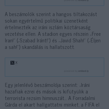
A beszámolók szerint a hangos tiltakozást
sokan egyértelmű politikai üzenetként
értelmezték az iráni iszlám köztársaság
vezetése ellen. A stadion egyes részein „Free
Iran!” („Szabad Iránt!”) és „Javid Shah!” („Éljen
a sah!”) skandálás is hallatszott.
Egy jelenlévő beszámolója szerint: „Iráni
hazafiak ezrei és mások is kifütyülik a
terrorista rezsim himnuszát…
A Forradalmi
Gárda el akart hallgattatni minket, a FIFA el