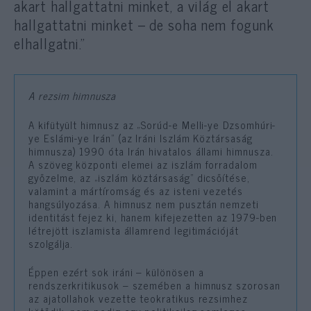
akart hallgattatni minket, a világ el akart
hallgattatni minket – de soha nem fogunk
elhallgatni.”
A rezsim himnusza
A kifütyült himnusz az „Sorúd-e Melli-ye Dzsomhúri-
ye Eslámi-ye Irán” (az Iráni Iszlám Köztársaság
himnusza) 1990 óta Irán hivatalos állami himnusza.
A szöveg központi elemei az iszlám forradalom
győzelme, az „iszlám köztársaság” dicsőítése,
valamint a mártíromság és az isteni vezetés
hangsúlyozása. A himnusz nem pusztán nemzeti
identitást fejez ki, hanem kifejezetten az 1979-ben
létrejött iszlamista államrend legitimációját
szolgálja.
Éppen ezért sok iráni – különösen a
rendszerkritikusok – szemében a himnusz szorosan
az ajatollahok vezette teokratikus rezsimhez