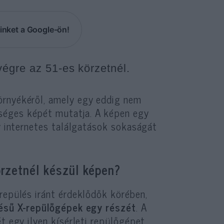
inket a Google-ön!
égre az 51-es körzetnél.
rnyékéről, amely egy eddig nem
séges képét mutatja. A képen egy
ly internetes találgatások sokaságát
örzetnél készül képen?
repülés iránt érdeklődők körében,
tésű X-repülőgépek egy részét
. A
t egy ilyen kísérleti repülőgépet