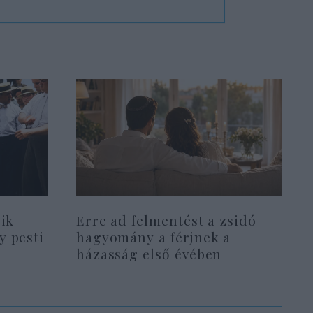
yik
Erre ad felmentést a zsidó
y pesti
hagyomány a férjnek a
házasság első évében