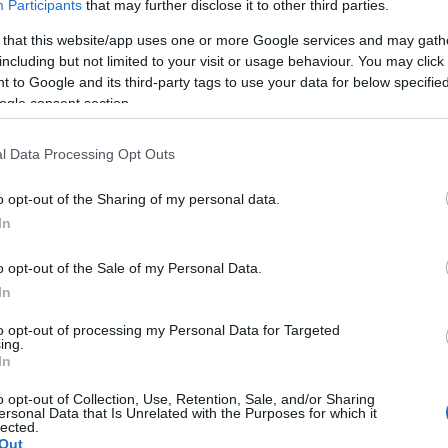
Participants
that may further disclose it to other third parties.
 that this website/app uses one or more Google services and may gath
including but not limited to your visit or usage behaviour. You may click 
yből beindultak a találgatások az intern
 to Google and its third-party tags to use your data for below specifi
ogle consent section.
elvétel megjelenése után
számos elmélet
látott na
télyes gép kapcsolatban állhat az amerikai légierő
l Data Processing Opt Outs
gramjával, az Next Generation Air Dominance (NGA
jelölésű,
hatodik generációs vadászgéppel
.
o opt-out of the Sharing of my personal data.
In
elméletet részben az tény táplálja, hogy a képen l
o opt-out of the Sale of my Personal Data.
rikai légierő által korábban publikált – majd rész
In
lyek szintén egy hegyes orrú, kacsaszárnyas repül
to opt-out of processing my Personal Data for Targeted
ábbi illusztrációkat egyébként a részletek kiszivá
ing.
In
bször módosították.
o opt-out of Collection, Use, Retention, Sale, and/or Sharing
ersonal Data that Is Unrelated with the Purposes for which it
lected.
Out