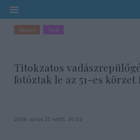
Kilépés
a
Háború
Tech
tartalomba
Titokzatos vadászrepülőg
fotóztak le az 51-es körzet 
2026. június 15. hétfő, 20:02