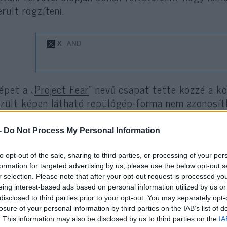
erült rögzíteni.
épet a „
Project Fear
” nevű csapat tette közzé a kö
zült képen látható repülőgép-forma nem azonosíth
adászgépnek valószínűleg nincs hagyományos függő
re nyíló, törött szárnyformájú főszárnyai vannak, va
-
Do Not Process My Personal Information
elyezett kiegészítő szárnyfelületei (kacsaszárnyak
to opt-out of the sale, sharing to third parties, or processing of your per
formation for targeted advertising by us, please use the below opt-out s
r selection. Please note that after your opt-out request is processed y
eing interest-based ads based on personal information utilized by us or
Mindent letarol az F-47 
disclosed to third parties prior to your opt-out. You may separately opt-
losure of your personal information by third parties on the IAB’s list of
amerikai haditengerész
. This information may also be disclosed by us to third parties on the
IA