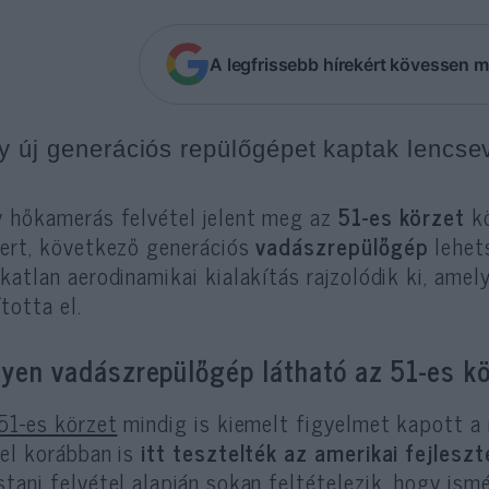
A legfrissebb hírekért kövessen m
y új generációs repülőgépet kaptak lencsev
 hőkamerás felvétel jelent meg az
51-es körzet
kö
ert, következő generációs
vadászrepülőgép
lehet
katlan aerodinamikai kialakítás rajzolódik ki, ame
ította el.
lyen vadászrepülőgép látható az 51-es k
51-es körzet
mindig is kiemelt figyelmet kapott a 
el korábban is
itt tesztelték az amerikai fejlesz
tani felvétel alapján sokan feltételezik, hogy ismé