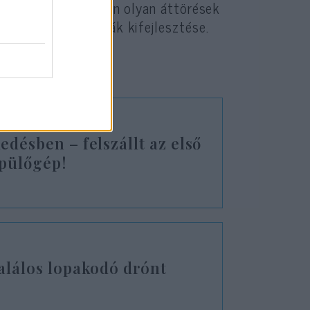
program történetében olyan áttörések
akodó technológiák kifejlesztése.
edésben – felszállt az első
epülőgép!
Halálos lopakodó drónt