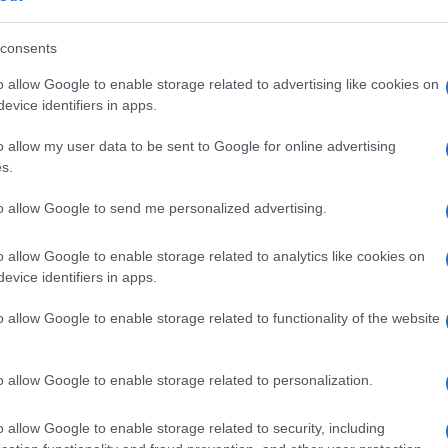
„Amerikának 500 darab 
consents
21-esre van szüksége Kí
o allow Google to enable storage related to advertising like cookies on
evice identifiers in apps.
o allow my user data to be sent to Google for online advertising
 X-repülőgépek
s.
ábbi jelentések szerint a Boeing és a Lockheed Mar
to allow Google to send me personalized advertising.
ülőgépeket, amelyek célja az NGAD program kocká
o allow Google to enable storage related to analytics like cookies on
tos jelenlegi státusza és helye nem ismert, de töb
evice identifiers in apps.
ábbra is aktív tesztprogramok zajlanak az 51-es 
ibázison.
o allow Google to enable storage related to functionality of the website
X-repülőgépek
az Egyesült Államok kísérleti repü
o allow Google to enable storage related to personalization.
oldások, hajtóművek és katonai technológiák t
ek nem sorozatgyártásra készülnek, hanem techno
o allow Google to enable storage related to security, including