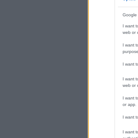
Google 
I want t
web or d
I want t
Az
purpose
Kor
I want 
rep
I want t
pon
web or d
tov
lég
I want t
or app.
Az
I want t
meg
gép
I want t