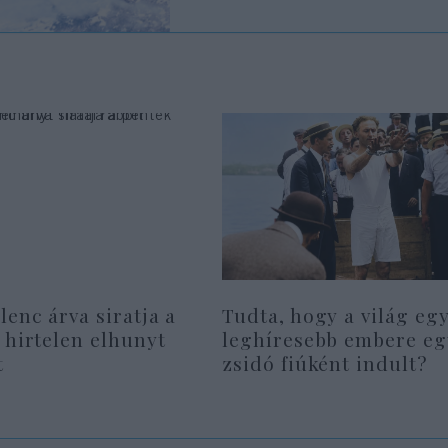
lenc árva siratja a
Tudta, hogy a világ eg
 hirtelen elhunyt
leghíresebb embere eg
t
zsidó fiúként indult?