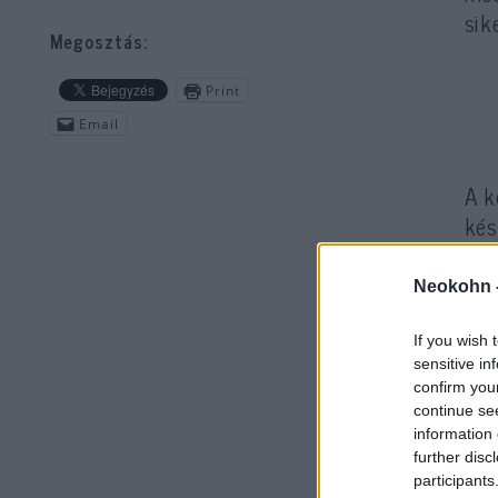
sik
Megosztás:
Print
Email
A k
kés
A v
elő
Neokohn 
elh
If you wish 
sensitive in
confirm you
continue se
information 
further disc
participants