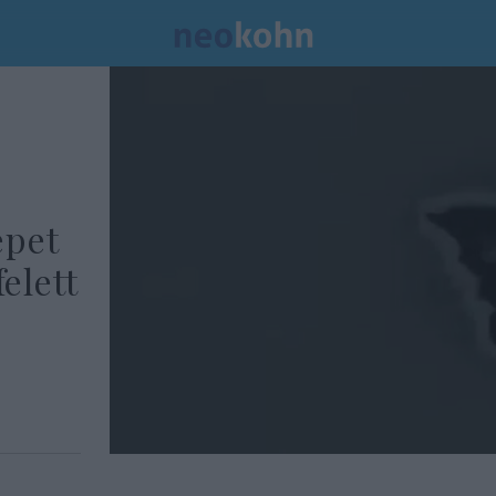
épet
felett