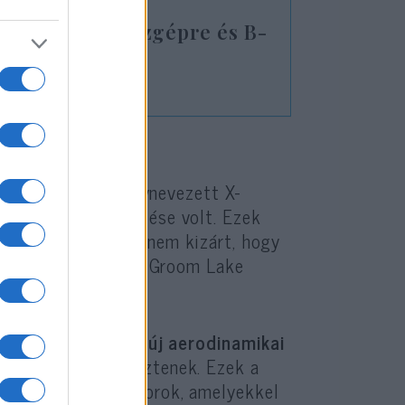
F-47-es vadászgépre és B-
na ellen”
tin is tesztelt úgynevezett X-
zatainak csökkentése volt. Ezek
b szakértő szerint nem kizárt, hogy
körzetben található Groom Lake
lőgépei, amelyeket
új aerodinamikai
esztelésére
fejlesztenek. Ezek a
lógiai demonstrátorok, amelyekkel