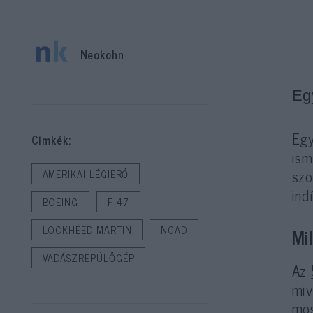
Neokohn
Eg
Egy
Cimkék:
ism
szo
AMERIKAI LÉGIERŐ
ind
BOEING
F-47
LOCKHEED MARTIN
NGAD
Mi
VADÁSZREPÜLŐGÉP
Az
miv
mos