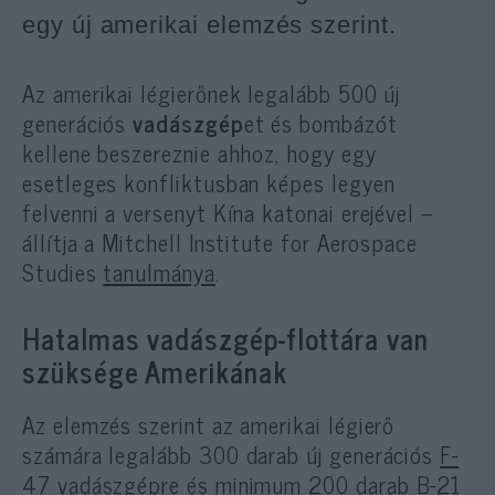
egy új amerikai elemzés szerint.
Az amerikai légierőnek legalább 500 új
generációs
vadászgép
et és bombázót
kellene beszereznie ahhoz, hogy egy
esetleges konfliktusban képes legyen
felvenni a versenyt Kína katonai erejével –
állítja a Mitchell Institute for Aerospace
Studies
tanulmánya
.
Hatalmas vadászgép-flottára van
szüksége Amerikának
Az elemzés szerint az amerikai légierő
számára legalább 300 darab új generációs
F-
47 vadászgépre
és minimum 200 darab
B-21