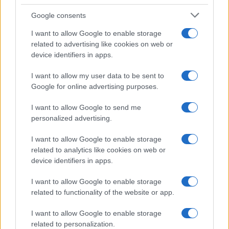
Pentagont, hogy gyorsítsák fel a B-21
Google consents
program finanszírozását, és egyelőre ne
vonják ki a régebbi B-1 Lancer és B-2
I want to allow Google to enable storage
related to advertising like cookies on web or
bombázókat sem, amíg legalább 100 darab B-
device identifiers in apps.
21-es nem áll hadrendbe.
I want to allow my user data to be sent to
Google for online advertising purposes.
Az intézet emellett jelentős vadászgépflotta-
bővítést is javasol: évente 74 darab
F-35A
I want to allow Google to send me
personalized advertising.
Lightning II
és 24 darab
F-15EX Eagle II
beszerzését tartják szükségesnek, valamint
I want to allow Google to enable storage
az autonóm harci drónok fejlesztésének
related to analytics like cookies on web or
felgyorsítását is szorgalmazzák.
device identifiers in apps.
I want to allow Google to enable storage
related to functionality of the website or app.
Megérkeztek az első képek az
I want to allow Google to enable storage
amerikai légierő új B-21-es lopakodó
related to personalization.
bombázójáról