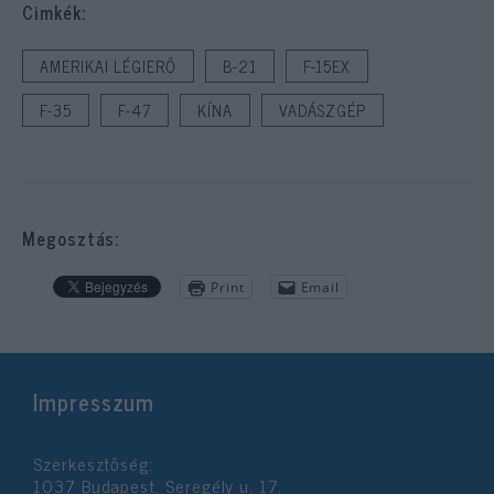
Cimkék:
AMERIKAI LÉGIERŐ
B-21
F-15EX
F-35
F-47
KÍNA
VADÁSZGÉP
Megosztás:
Print
Email
Impresszum
Szerkesztőség:
1037 Budapest, Seregély u. 17.