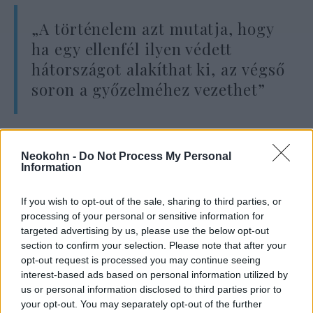
„A történelem azt mutatja, hogy
ha egy ellenfél ilyen védett
hátországot alakíthat ki, az végső
soron a győzelméhez vezethet”
– fogalmazott.
Neokohn -
Do Not Process My Personal
Information
If you wish to opt-out of the sale, sharing to third parties, or
Veszélyes kihívót kapott az F-35-ös –
processing of your personal or sensitive information for
így néz ki Kína új lopakodó
vadászgépe
targeted advertising by us, please use the below opt-out
section to confirm your selection. Please note that after your
opt-out request is processed you may continue seeing
Kína ellen kevés lesz a jelenlegi
interest-based ads based on personal information utilized by
us or personal information disclosed to third parties prior to
légierő
your opt-out. You may separately opt-out of the further