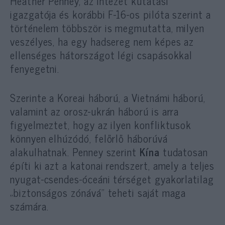
Heather Penney, az intézet kutatási
igazgatója és korábbi F-16-os pilóta szerint a
történelem többször is megmutatta, milyen
veszélyes, ha egy hadsereg nem képes az
ellenséges hátországot légi csapásokkal
fenyegetni.
Szerinte a Koreai háború, a Vietnámi háború,
valamint az orosz-ukrán háború is arra
figyelmeztet, hogy az ilyen konfliktusok
könnyen elhúzódó, felőrlő háborúvá
alakulhatnak. Penney szerint
Kína
tudatosan
építi ki azt a katonai rendszert, amely a teljes
nyugat-csendes-óceáni térséget gyakorlatilag
„biztonságos zónává” teheti saját maga
számára.