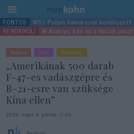
Kilépés
WSJ: Putyin hamarosan korlátozott
a
Al Arabiya: Irán és a húszik pus
tartalomba
Háború
Tech
Vélemény
„Amerikának 500 darab
F-47-es vadászgépre és
B-21-esre van szüksége
Kína ellen”
2026. május 8. péntek, 11:00
Neokohn