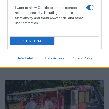
I want to allow Google to enable storage
related to security, including authentication
functionality and fraud prevention, and other
user protection.
Üzenet Pekingnek: nukleáris lopakodó
cirkálórakétát tesztelt Amerika
CONFIRM
A véleménycikkek nem feltétlenül tükrözik a
Neokohn szerkesztőségének az álláspontját.
Data Deletion
Data Access
Privacy Policy