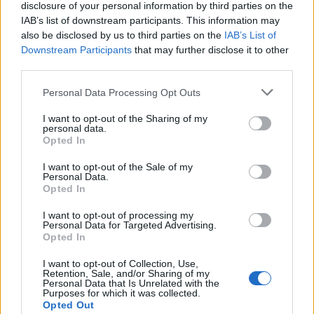
disclosure of your personal information by third parties on the
Az elemzés kitér arra is, hogy az
amerikai
IAB’s list of downstream participants. This information may
légierő
ugyan sikeresen hajtott végre olyan
also be disclosed by us to third parties on the
IAB’s List of
Downstream Participants
that may further disclose it to other
műveleteket, mint az iráni nukleáris
third parties.
létesítmények elleni Midnight Hammer
Please note that this website/app uses one or more Google
hadművelet, ám ezek rendkívüli erőforrásokat
Personal Data Processing Opt Outs
services and may gather and store information including but
igényeltek. A támadás során gyakorlatilag az
not limited to your visit or usage behaviour. You may click to
I want to opt-out of the Sharing of my
personal data.
összes rendelkezésre álló B-2 Spirit
grant or deny consent to Google and its third-party tags to
Opted In
use your data for below specified purposes in below Google
bombázót bevetették – részben támadó,
consent section.
I want to opt-out of the Sale of my
részben megtévesztő feladatokra.
Personal Data.
Opted In
A szakértők szerint ez rávilágít arra, mennyire
I want to opt-out of processing my
Personal Data for Targeted Advertising.
korlátozott az amerikai stratégiai
Opted In
bombázóflotta mozgástere. Ha egy ilyen
I want to opt-out of Collection, Use,
gépet elveszítenének, azt jelenleg nem
Retention, Sale, and/or Sharing of my
Personal Data that Is Unrelated with the
tudnák gyorsan pótolni. A tanulmány ezért
Purposes for which it was collected.
sürgeti az amerikai kongresszust és a
Opted Out