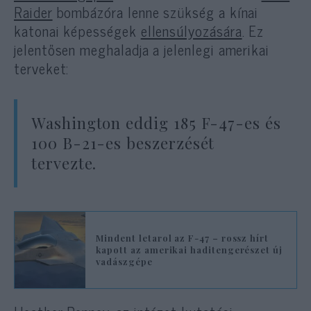
Raider
bombázóra lenne szükség a kínai
katonai képességek
ellensúlyozására
. Ez
jelentősen meghaladja a jelenlegi amerikai
terveket:
Washington eddig 185 F-47-es és
100 B-21-es beszerzését
tervezte.
Mindent letarol az F-47 – rossz hírt
kapott az amerikai haditengerészet új
vadászgépe