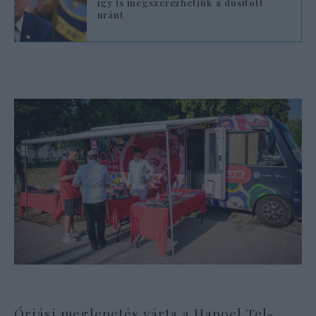
így is megszerezhetjük a dúsított
uránt
Óriási meglepetés várta a Hapoel Tel-