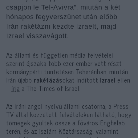
csapjon le Tel-Avivra”, miután a két
hónapos fegyverszünet után előbb
Irán rakétázni kezdte Izraelt, majd
Izrael visszavágott.
Az állami és független média felvételei
szerint éjszaka több ezer ember vett részt
kormánypárti tüntetésen Teheránban, miután
Irán újabb
rakétázás
okat indított
Izrael
ellen
–
írja
a The Times of Israel.
Az iráni angol nyelvű állami csatorna, a Press
TV által közzétett felvételeken látható, hogy
tömegek gyűltek össze a főváros Enghelab
terén, és az Iszlám Köztársaság, valamint