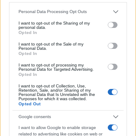
szorosot, amely békeidőben a világ
Please note that this website/app uses one or more Google
olajszállításának körülbelül egyötödét
Personal Data Processing Opt Outs
services and may gather and store information including but
bonyolítja le.
not limited to your visit or usage behaviour. You may click to
I want to opt-out of the Sharing of my
personal data.
grant or deny consent to Google and its third-party tags to
Opted In
use your data for below specified purposes in below Google
consent section.
I want to opt-out of the Sale of my
Personal Data.
Ismét rakétázza Irán Izraelt
Opted In
I want to opt-out of processing my
Personal Data for Targeted Advertising.
Opted In
Trump figyelmeztetett, de Amerika
végül segített Izraelnek
I want to opt-out of Collection, Use,
Retention, Sale, and/or Sharing of my
Personal Data that Is Unrelated with the
Purposes for which it was collected.
A háború befejezésére irányuló tárgyalások
Opted Out
megakadtak Irán nukleáris programja, a
Google consents
befagyasztott pénzeszközök és a háború
utáni szoros feletti ellenőrzés kérdései miatt.
I want to allow Google to enable storage
related to advertising like cookies on web or