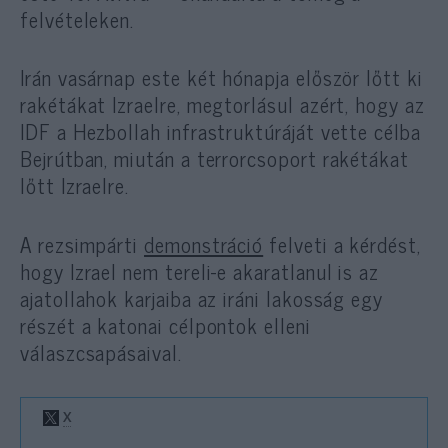
felvételeken.
Irán vasárnap este két hónapja először lőtt ki
rakétákat Izraelre, megtorlásul azért, hogy az
IDF a Hezbollah infrastruktúráját vette célba
Bejrútban, miután a terrorcsoport rakétákat
lőtt Izraelre.
A rezsimpárti
demonstráció
felveti a kérdést,
hogy Izrael nem tereli-e akaratlanul is az
ajatollahok karjaiba az iráni lakosság egy
részét a katonai célpontok elleni
válaszcsapásaival.