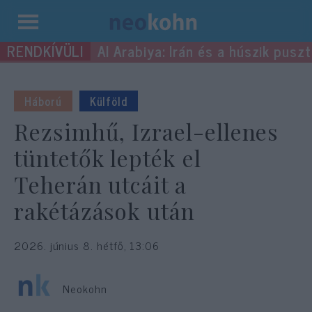
Kilépés
Al Arabiya: Irán és a húszik pus
a
tartalomba
Háború
Külföld
Rezsimhű, Izrael-ellenes
tüntetők lepték el
Teherán utcáit a
rakétázások után
2026. június 8. hétfő, 13:06
Neokohn