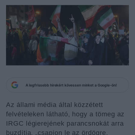
A legfrissebb hírekért kövessen minket a Google-ön!
Az állami média által közzétett
felvételeken látható, hogy a tömeg az
IRGC légierejének parancsnokát arra
buzdítja, „csapjon le az ördögre,