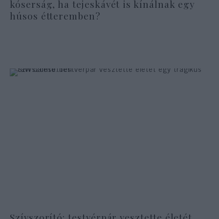
kóserság, ha tejeskávét is kínálnak egy
húsos étteremben?
Szívszorító: testvérpár vesztette életét