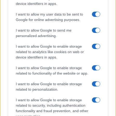
device identifiers in apps.
Az elmúlt hetekben az Egyesült Államok és
Irán tűzharcot folytatott a kulcsfontosságú
I want to allow my user data to be sent to
Google for online advertising purposes.
vízi út felett, de az Axios hírportál által
idézett amerikai védelmi tisztviselő szerint
I want to allow Google to send me
Washington nem vett részt Izrael éjszakai,
personalized advertising.
„viszonylag korlátozott”
támadásában
Irán
I want to allow Google to enable storage
ellen.
related to analytics like cookies on web or
device identifiers in apps.
Donald Trump amerikai elnök nyilvánosan is
I want to allow Google to enable storage
figyelmeztette
Benjamin Netanjahu
related to functionality of the website or app.
miniszterelnököt, hogy ne támadja meg Iránt
I want to allow Google to enable storage
válaszul az ország vasárnap esti támadására
related to personalization.
Izrael északi részén. Egy izraeli tisztviselő
azonban a Maariv c. lapnak úgy nyilatkozott,
I want to allow Google to enable storage
hogy Izrael Irán elleni támadásait „az
related to security, including authentication
functionality and fraud prevention, and other
Egyesült Államokkal és a Trump-