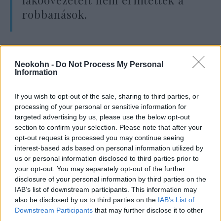
robbanások.
Az Egyesült Államok és Izrael február 28-án
bombázási hadjáratot indított Irán ellen,
Neokohn -
Do Not Process My Personal
Information
amelynek hivatalos célja a rezsimváltás,
valamint Irán ballisztikus rakétaprogramjának
If you wish to opt-out of the sale, sharing to third parties, or
és nukleáris programjának megsemmisítése
processing of your personal or sensitive information for
volt, de a harcok április 8-án fegyverszünetre
targeted advertising by us, please use the below opt-out
section to confirm your selection. Please note that after your
kerültek, anélkül hogy ezeket a célokat
opt-out request is processed you may continue seeing
elérték volna – emlékeztet a The Times of
interest-based ads based on personal information utilized by
Israel.
us or personal information disclosed to third parties prior to
your opt-out. You may separately opt-out of the further
disclosure of your personal information by third parties on the
Irán az amerikai-izraeli hadjáratra rakétás és
IAB’s list of downstream participants. This information may
drónos támadásokkal válaszolt az egész
also be disclosed by us to third parties on the
IAB’s List of
Downstream Participants
that may further disclose it to other
régióban, valamint lezárta a Hormuzi-
third parties.