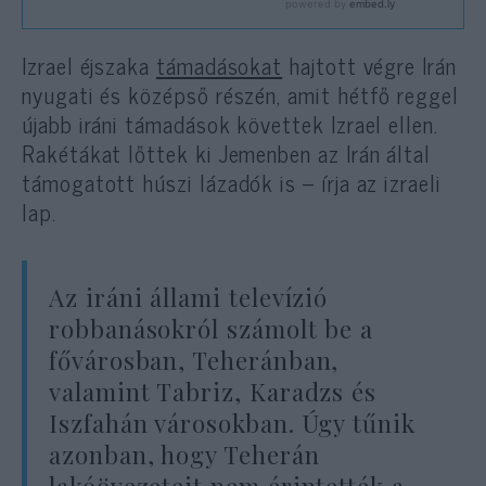
Izrael éjszaka
támadásokat
hajtott végre Irán
nyugati és középső részén, amit hétfő reggel
újabb iráni támadások követtek Izrael ellen.
Rakétákat lőttek ki Jemenben az Irán által
támogatott húszi lázadók is – írja az izraeli
lap.
Az iráni állami televízió
robbanásokról számolt be a
fővárosban, Teheránban,
valamint Tabriz, Karadzs és
Iszfahán városokban. Úgy tűnik
azonban, hogy Teherán
lakóövezeteit nem érintették a