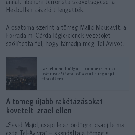
annak libanoni terrorista szövetségese, a
Hezbollah zászlóit lengették.
A csatorna szerint a tömeg Majid Mousavit, a
Forradalmi Gárda légierejének vezetőjét
szólította fel, hogy támadja meg Tel-Avivot.
Izrael nem hallgat Trumpra: az IDF
Iránt rakétázta, válaszul a tegnapi
támadásra
A tömeg újabb rakétázásokat
követelt Izrael ellen
„Sayid Majid, csapj le az ördögre, csapj le ma
este Tel-Avivra” – skandálta a tömeg a