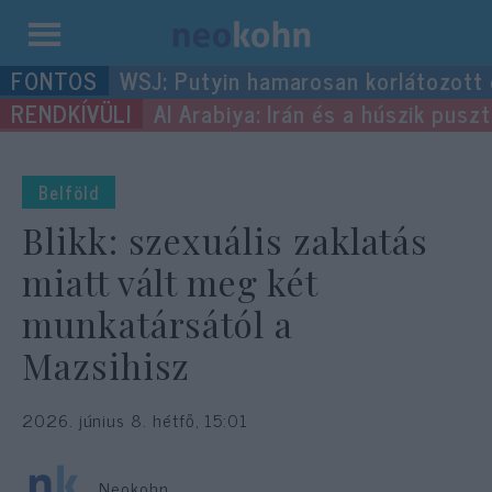
Kilépés
WSJ: Putyin hamarosan korlátozott
a
Al Arabiya: Irán és a húszik pus
tartalomba
Belföld
Blikk: szexuális zaklatás
miatt vált meg két
munkatársától a
Mazsihisz
2026. június 8. hétfő, 15:01
Neokohn