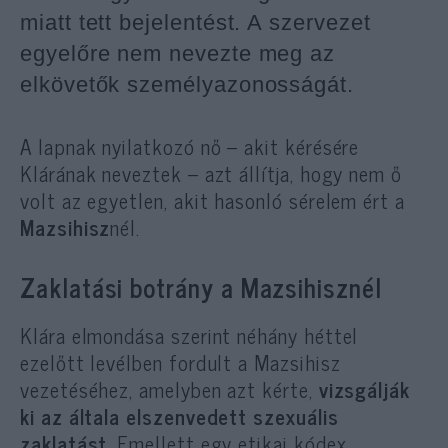
miatt tett bejelentést. A szervezet
egyelőre nem nevezte meg az
elkövetők személyazonosságát.
A lapnak nyilatkozó nő – akit kérésére
Klárának neveztek – azt állítja, hogy nem ő
volt az egyetlen, akit hasonló sérelem ért a
Mazsihisz
nél.
Zaklatási botrány a Mazsihisznél
Klára elmondása szerint néhány héttel
ezelőtt levélben fordult a Mazsihisz
vezetéséhez, amelyben azt kérte,
vizsgálják
ki az általa elszenvedett szexuális
zaklatást
. Emellett egy etikai kódex