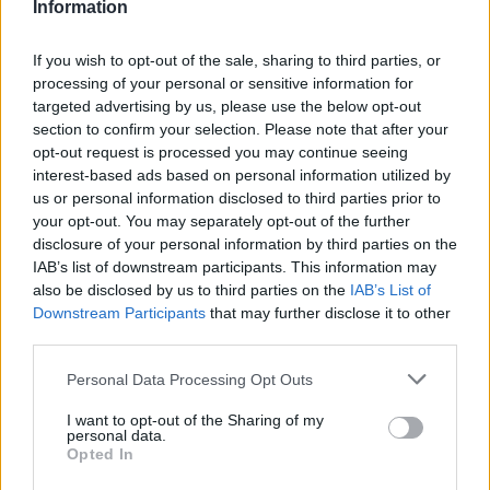
Information
If you wish to opt-out of the sale, sharing to third parties, or
processing of your personal or sensitive information for
13,5 milliárd forintot ad a magyar
targeted advertising by us, please use the below opt-out
kormány a Mazsihisz egyetemének
section to confirm your selection. Please note that after your
opt-out request is processed you may continue seeing
interest-based ads based on personal information utilized by
A Blikknek arról is beszélt, hogy több
us or personal information disclosed to third parties prior to
kolléganőtől hallott hasonló történeteket, és
your opt-out. You may separately opt-out of the further
disclosure of your personal information by third parties on the
tudomása szerint
mások is zaklatás
IAB’s list of downstream participants. This information may
áldozatai lehettek
. Klára arra is utalt, hogy
also be disclosed by us to third parties on the
IAB’s List of
ezekben az esetekben
vallási vezetők
is
Downstream Participants
that may further disclose it to other
érintettek lehettek. Utóbbit a Mazsihisz
third parties.
tagadta a Blikknek.
Please note that this website/app uses one or more Google
Personal Data Processing Opt Outs
services and may gather and store information including but
not limited to your visit or usage behaviour. You may click to
I want to opt-out of the Sharing of my
„Több kolléganőtől is eljutottak hozzám
personal data.
grant or deny consent to Google and its third-party tags to
Opted In
olyan jelzések, amik szerint nem én voltam az
use your data for below specified purposes in below Google
consent section.