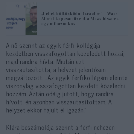
„Lehet költözködni Izraelbe” – Wass
Albert kapcsán üzent a Mazsihisznek
egy mihazánkos
A nő szerint az egyik férfi kollégája
kezdetben visszafogottan közeledett hozzá,
majd randira hívta. Miután ezt
visszautasította, a helyzet jelentősen
megváltozott. „Az egyik férfikollégám eleinte
viszonylag visszafogottan kezdett közeledni
hozzám. Aztán odáig jutott, hogy randira
hívott, én azonban visszautasítottam. A
helyzet ekkor fajult el igazán.”
Klára beszámolója szerint a férfi nehezen