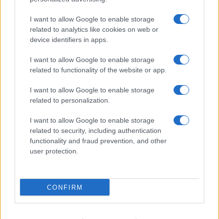
és egy tanártól.
I want to allow Google to enable storage
related to analytics like cookies on web or
A Mazsihisz a Blikk megkeresésére közölte,
device identifiers in apps.
hogy 2026 áprilisában érkezett meg
hozzájuk a bejelentés. „Leszögezzük, hogy a
I want to allow Google to enable storage
related to functionality of the website or app.
Mazsihisznél mindenki jogosan várja el, hogy
tiszteletben tartsák a személyes terét és
I want to allow Google to enable storage
komfortérzetét. Tolakodó, zavaró és zaklató
related to personalization.
viselkedéssel szembeni zéró toleranciát
I want to allow Google to enable storage
mutatunk. Szervezetünkhöz egy bejelentés
related to security, including authentication
érkezett, amelyik nem szexuális visszaélésről,
functionality and fraud prevention, and other
user protection.
hanem az emberi méltóságot bántó,
határsértő viselkedésmintákról szólt. A
bejelentést egy egykori munkavállalónk tette
CONFIRM
hosszabb idővel munkaviszonyának
megszűnését követően.”