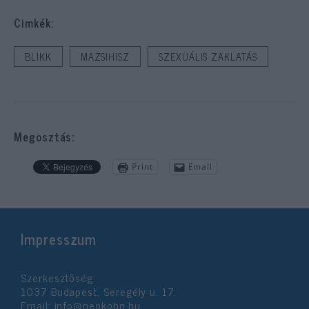
Cimkék:
BLIKK
MAZSIHISZ
SZEXUÁLIS ZAKLATÁS
Megosztás:
Print
Email
Impresszum
Szerkesztőség:
1037 Budapest, Seregély u. 17.
Email:
info@neokohn.hu