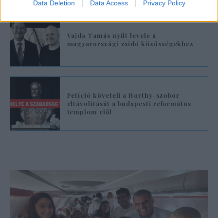
Data Deletion
Data Access
Privacy Policy
Vajda Tamás nyílt levele a
magyarországi zsidó közösségekhez
Petíció követeli a Horthy-szobor
eltávolítását a budapesti református
templom elől