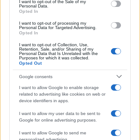
egyetlen áldozat. Hallottam történeteket,
I want to opt-out of the Sale of my
Personal Data.
amik arról szóltak, hogy az úgynevezett
Opted In
‘betérők’, vagyis a zsidó hitre áttérők
I want to opt-out of processing my
kiszolgáltatottságát, tanácstalanságát is
Personal Data for Targeted Advertising.
kihasználták.
Opted In
I want to opt-out of Collection, Use,
Retention, Sale, and/or Sharing of my
Personal Data that Is Unrelated with the
A legtöbben azonban nem
Purposes for which it was collected.
Opted Out
mernek kiállni a történetükkel
még a vezetők elé sem.”
Google consents
I want to allow Google to enable storage
related to advertising like cookies on web or
device identifiers in apps.
A cikk szerint az ügy nyomán felállított
vizsgálóbizottság végül három nőt
I want to allow my user data to be sent to
hallgatott meg. A Blikk információi alapján az
Google for online advertising purposes.
eljárás lezárását követően a Mazsihisz két
I want to allow Google to send me
dolgozójától vált meg: egy biztonsági őrtől
personalized advertising.