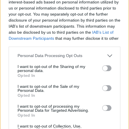
interest-based ads based on personal information utilized by
nemcsak iráni zsinagógákat, hanem
us or personal information disclosed to third parties prior to
templomokat is bombáz, illetve azt is
your opt-out. You may separately opt-out of the further
hangoztatta, hogy
Irán
korábbi legfelsőbb
disclosure of your personal information by third parties on the
vezetője, Ali Hámenei pozitívan nyilatkozott a
IAB’s list of downstream participants. This information may
also be disclosed by us to third parties on the
IAB’s List of
keresztényekről, akik szerinte békében
Downstream Participants
that may further disclose it to other
gyakorolhatják hitüket az országban.
third parties.
Please note that this website/app uses one or more Google
Personal Data Processing Opt Outs
„Ez nem igaz, testvér” – válaszolta a fiatal
services and may gather and store information including but
férfi. „Nem tudom, milyen forrásokat olvasol,
not limited to your visit or usage behaviour. You may click to
I want to opt-out of the Sharing of my
personal data.
grant or deny consent to Google and its third-party tags to
de amiket én láttam, azok szerint sok
Opted In
use your data for below specified purposes in below Google
keresztény csak földalatti közösségekben
consent section.
I want to opt-out of the Sale of my
tudja gyakorolni a hitét. Sőt, szerintem még a
Personal Data.
Opted In
szunnita muszlimokat sem igazán látják
szívesen Iránban.”
I want to opt-out of processing my
Personal Data for Targeted Advertising.
Opted In
I want to opt-out of Collection, Use,