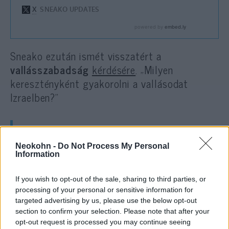
Sneako ezután ismét visszatért a
vallásszabadság
kérdésére
. „Milyen
keresztényként gyakorolni a vallásodat
Izraelben?”
„Teljesen szabadon. Nem Iránban
Neokohn -
Do Not Process My Personal
vagy Szíriában élek”
Information
If you wish to opt-out of the sale, sharing to third parties, or
processing of your personal or sensitive information for
– felelte a vendég.
targeted advertising by us, please use the below opt-out
section to confirm your selection. Please note that after your
A streamer erre azt állította, hogy Izrael
opt-out request is processed you may continue seeing