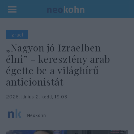
Kilépés
a
tartalomba
Izrael
„Nagyon jó Izraelben
élni” – keresztény arab
égette be a világhírű
anticionistát
2026. június 2. kedd, 19:03
Neokohn