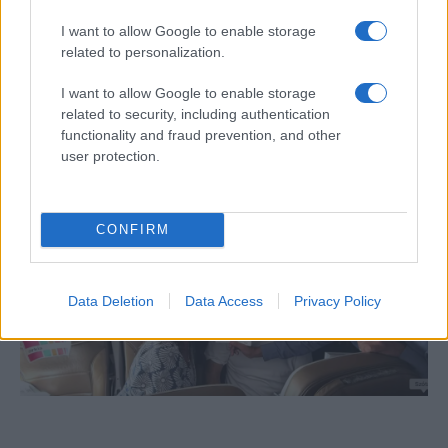
7+1 meglepő dolog, amit nem tudott
I want to allow Google to enable storage
Cserháti Tamaráról
related to personalization.
I want to allow Google to enable storage
related to security, including authentication
functionality and fraud prevention, and other
user protection.
CONFIRM
Data Deletion
Data Access
Privacy Policy