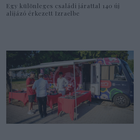
Egy különleges családi járattal 140 új
alijázó érkezett Izraelbe