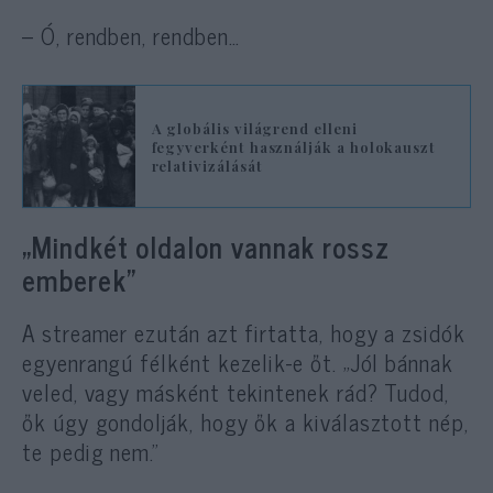
– Ó, rendben, rendben…
A globális világrend elleni
fegyverként használják a holokauszt
relativizálását
„Mindkét oldalon vannak rossz
emberek”
A streamer ezután azt firtatta, hogy a zsidók
egyenrangú félként kezelik-e őt. „Jól bánnak
veled, vagy másként tekintenek rád? Tudod,
ők úgy gondolják, hogy ők a kiválasztott nép,
te pedig nem.”