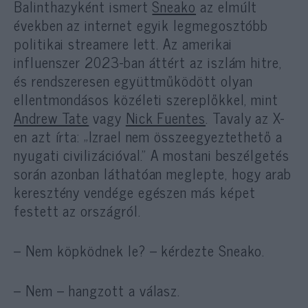
Balinthazyként ismert
Sneako
az elmúlt
években az internet egyik legmegosztóbb
politikai streamere lett. Az amerikai
influenszer 2023-ban áttért az iszlám hitre,
és rendszeresen együttműködött olyan
ellentmondásos közéleti szereplőkkel, mint
Andrew Tate
vagy
Nick Fuentes
. Tavaly az X-
en azt írta: „Izrael nem összeegyeztethető a
nyugati civilizációval.” A mostani beszélgetés
során azonban láthatóan meglepte, hogy arab
keresztény vendége egészen más képet
festett az országról.
– Nem köpködnek le? – kérdezte Sneako.
– Nem – hangzott a válasz.