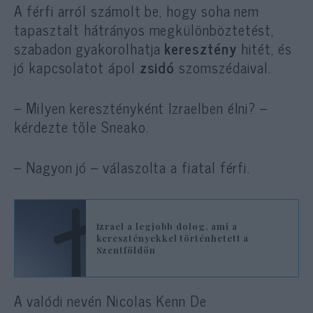
A férfi arról számolt be, hogy soha nem
tapasztalt hátrányos megkülönböztetést,
szabadon gyakorolhatja
keresztény
hitét, és
jó kapcsolatot ápol
zsidó
szomszédaival.
– Milyen keresztényként Izraelben élni? –
kérdezte tőle Sneako.
– Nagyon jó – válaszolta a fiatal férfi.
Izrael a legjobb dolog, ami a
keresztényekkel történhetett a
Szentföldön
A valódi nevén Nicolas Kenn De