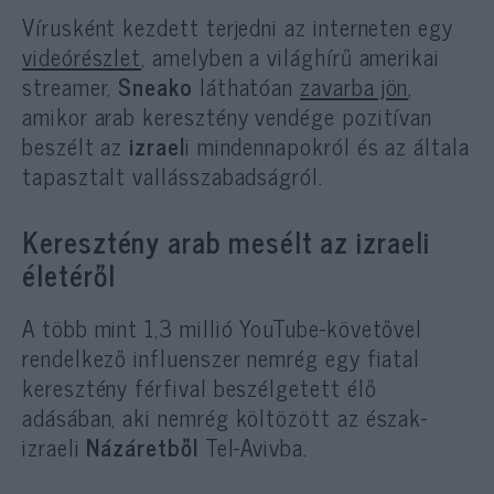
Vírusként kezdett terjedni az interneten egy
videórészlet
, amelyben a világhírű amerikai
streamer,
Sneako
láthatóan
zavarba jön
,
amikor arab keresztény vendége pozitívan
beszélt az
izrael
i mindennapokról és az általa
tapasztalt vallásszabadságról.
Keresztény arab mesélt az izraeli
életéről
A több mint 1,3 millió YouTube-követővel
rendelkező influenszer nemrég egy fiatal
keresztény férfival beszélgetett élő
adásában, aki nemrég költözött az észak-
izraeli
Názáretből
Tel-Avivba.