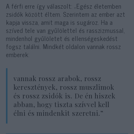
A férfi erre így válaszolt: „Egész életemben
zsidók között éltem. Szerintem az ember azt
kapja vissza, amit maga is sugároz. Ha a
szíved tele van gyűlölettel és rasszizmussal,
mindenhol gyűlöletet és ellenségeskedést
fogsz találni. Mindkét oldalon vannak rossz
emberek:
vannak rossz arabok, rossz
keresztények, rossz muszlimok
és rossz zsidók is. De én hiszek
abban, hogy tiszta szívvel kell
élni és mindenkit szeretni.”