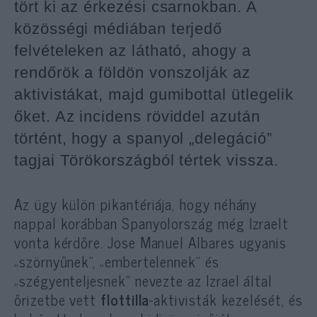
tört ki az érkezési csarnokban. A
közösségi médiában terjedő
felvételeken az látható, ahogy a
rendőrök a földön vonszolják az
aktivistákat, majd gumibottal ütlegelik
őket. Az incidens röviddel azután
történt, hogy a spanyol „delegáció”
tagjai Törökországból tértek vissza.
Az ügy külön pikantériája, hogy néhány
nappal korábban Spanyolország még Izraelt
vonta kérdőre. Jose Manuel Albares ugyanis
„szörnyűnek”, „embertelennek” és
„szégyenteljesnek” nevezte az Izrael által
őrizetbe vett
flottilla
-aktivisták kezelését, és