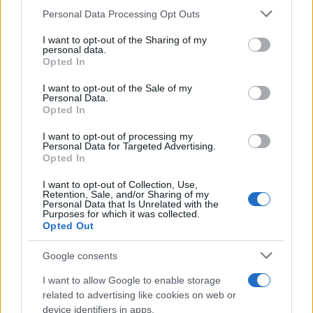
természetesen elítélte a rendőri fellépést,
Please note that this website/app uses one or more Google
Personal Data Processing Opt Outs
services and may gather and store information including but
„indokolatlannak” nevezve az erőszakot olyan
not limited to your visit or usage behaviour. You may click to
I want to opt-out of the Sharing of my
aktivistákkal szemben, akik
personal data.
grant or deny consent to Google and its third-party tags to
Opted In
use your data for below specified purposes in below Google
consent section.
I want to opt-out of the Sale of my
Personal Data.
szerintük „szolidaritást és
Opted In
emberi jogokat képviselnek”.
I want to opt-out of processing my
Personal Data for Targeted Advertising.
Opted In
A Global Sumud Flotilla még tovább ment:
I want to opt-out of Collection, Use,
Retention, Sale, and/or Sharing of my
állításuk szerint az egész incidens azért tört
Personal Data that Is Unrelated with the
Purposes for which it was collected.
ki, mert egy családtag át akarta ölelni az
Opted Out
egyik visszatérő aktivistát, amit a rendőrök
Google consents
megakadályoztak – és ez vezetett az „újabb
brutalitáshoz”.
I want to allow Google to enable storage
related to advertising like cookies on web or
device identifiers in apps.