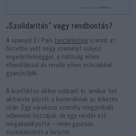
„Szolidaritás” vagy rendbontás?
A spanyol El País
beszámolója
szerint az
őrizetbe vett négy személyt súlyos
engedetlenséggel, a hatóság elleni
ellenállással és rendőr elleni erőszakkal
gyanúsítják.
A konfliktus akkor robbant ki, amikor hat
aktivista pózolt a kameráknak az érkezés
után. Egy várakozó személy megpróbált
odamenni hozzájuk, de egy rendőr ezt
megakadályozta – innen gyorsan
eszkalálódott a helyzet.