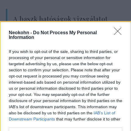
A baszk hatóságok vizsgálatot
indítottak annak kiderítésére,
Neokohn -
Do Not Process My Personal
hogy a rendőrök fellépése
Information
megfelelt-e az előírásoknak.
If you wish to opt-out of the sale, sharing to third parties, or
processing of your personal or sensitive information for
targeted advertising by us, please use the below opt-out
section to confirm your selection. Please note that after your
Háborús bűnökben való bűnrészesség
opt-out request is processed you may continue seeing
miatt jelentették fel Sánchezt
interest-based ads based on personal information utilized by
Izraelben
us or personal information disclosed to third parties prior to
your opt-out. You may separately opt-out of the further
disclosure of your personal information by third parties on the
Felháborodás balról – és a
IAB’s list of downstream participants. This information may
flottillától
also be disclosed by us to third parties on the
IAB’s List of
Downstream Participants
that may further disclose it to other
third parties.
A baloldali baszk EH Bildu párt