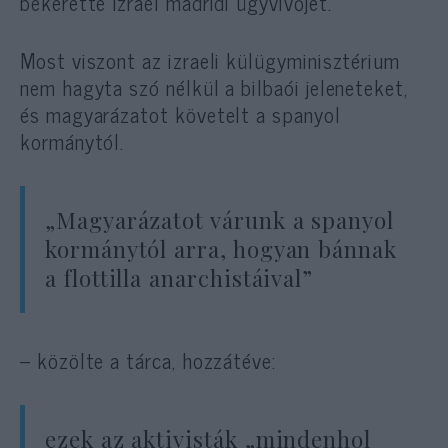
bekérette Izrael madridi ügyvivőjét.
Most viszont az izraeli külügyminisztérium
nem hagyta szó nélkül a bilbaói jeleneteket,
és magyarázatot követelt a spanyol
kormánytól.
„Magyarázatot várunk a spanyol
kormánytól arra, hogyan bánnak
a flottilla anarchistáival”
– közölte a tárca, hozzátéve:
ezek az aktivisták „mindenhol