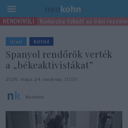
Kilépés
Kudarcba fulladt az iráni rezsimv
a
tartalomba
Izrael
Külföld
Spanyol rendőrök verték
a „békeaktivistákat”
2026. május 24. vasárnap, 10:00
Neokohn