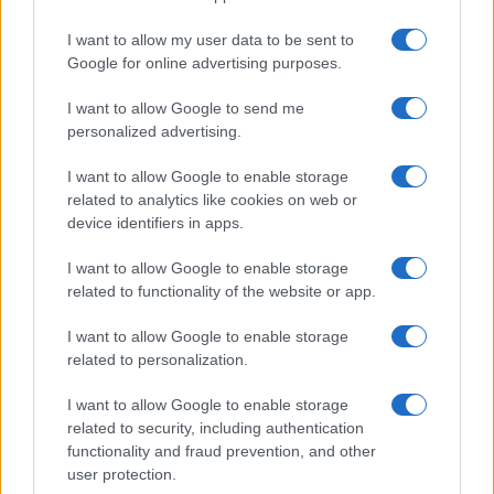
Nem csak a flottilla miatt forr
Spanyolország
I want to allow my user data to be sent to
Google for online advertising purposes.
A bilbaói jelenetek ráadásul nem légüres
I want to allow Google to send me
térben történtek:
personalized advertising.
I want to allow Google to enable storage
related to analytics like cookies on web or
ugyanazon a napon Madridban
device identifiers in apps.
több tízezres tüntetés zajlott
I want to allow Google to enable storage
Pedro Sanchez ellen korrupciós
related to functionality of the website or app.
botrányok miatt.
I want to allow Google to enable storage
related to personalization.
A demonstráció során legalább hét rendőr
I want to allow Google to enable storage
megsérült, és három embert őrizetbe vettek,
related to security, including authentication
functionality and fraud prevention, and other
miután maszkos tüntetők megpróbálták
user protection.