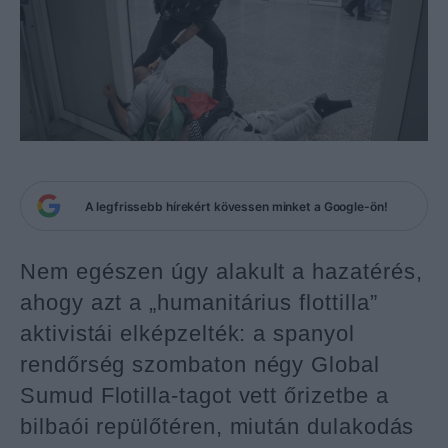
A legfrissebb hírekért kövessen minket a Google-ön!
Nem egészen úgy alakult a hazatérés,
ahogy azt a „humanitárius flottilla”
aktivistái elképzelték: a spanyol
rendőrség szombaton négy Global
Sumud Flotilla-tagot vett őrizetbe a
bilbaói repülőtéren, miután dulakodás