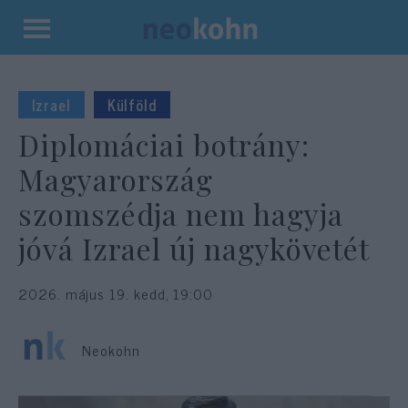
Kilépés
a
tartalomba
Izrael
Külföld
Diplomáciai botrány:
Magyarország
szomszédja nem hagyja
jóvá Izrael új nagykövetét
2026. május 19. kedd, 19:00
Neokohn