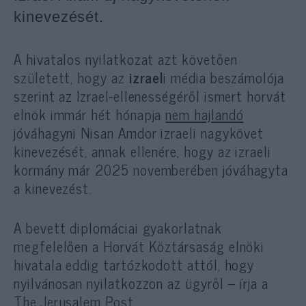
kinevezését.
A hivatalos nyilatkozat azt követően
született, hogy az
izrael
i média beszámolója
szerint az Izrael-ellenességéről ismert horvát
elnök immár hét hónapja
nem hajlandó
jóváhagyni Nisan Amdor izraeli nagykövet
kinevezését, annak ellenére, hogy az izraeli
kormány már 2025 novemberében jóváhagyta
a kinevezést.
A bevett diplomáciai gyakorlatnak
megfelelően a Horvát Köztársaság elnöki
hivatala eddig tartózkodott attól, hogy
nyilvánosan nyilatkozzon az ügyről – írja a
The Jerusalem Post.