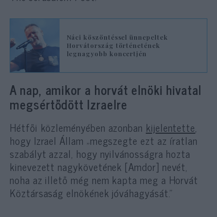
Náci köszöntéssel ünnepeltek
Horvátország történetének
legnagyobb koncertjén
A nap, amikor a horvát elnöki hivatal
megsértődött Izraelre
Hétfői közleményében azonban
kijelentette
,
hogy Izrael Állam „megszegte ezt az íratlan
szabályt azzal, hogy nyilvánosságra hozta
kinevezett nagykövetének [Amdor] nevét,
noha az illető még nem kapta meg a Horvát
Köztársaság elnökének jóváhagyását.”