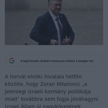
A legfrissebb hírekért kövessen minket a Google-ön!
A horvát elnöki hivatala hétfőn
közölte, hogy Zoran Milanovic „a
jelenlegi izraeli kormány politikája
miatt” továbbra sem fogja jóváhagyni
Izrael Állam új nagykövetének