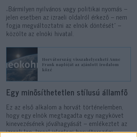
„Bármilyen nyilvános vagy politikai nyomás –
jelen esetben az izraeli oldalról érkező – nem
fogja megváltoztatni az elnök döntését” –
közölte az elnöki hivatal.
Horvátország visszahelyezheti Anne
Frank naplóját az ajánlott irodalom
közé
Egy minősíthetetlen stílusú államfő
Ez az első alkalom a horvát történelemben,
hogy egy elnök megtagadta egy nagykövet
kinevezésének jóváhagyását – emlékeztet az
izraeli lap. Izrael jelenlegi horvátországi