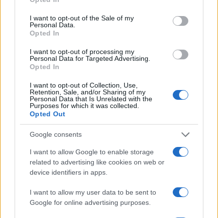
amiért számos Izrael-ellenes és antiszemita
use your data for below specified purposes in below Google
kijelentést tett. 2025 októberében Milanovic
consent section.
I want to opt-out of the Sale of my
Personal Data.
megtagadta a találkozót Gideon Száár
Opted In
külügyminiszterrel, amikor az hivatalos
látogatást tett Zágrábban. Mint mondta,
I want to opt-out of processing my
Personal Data for Targeted Advertising.
Száár látogatása elfogadhatatlan, amíg Izrael
Opted In
folytatja a „gázai nép elleni népirtást”.
I want to opt-out of Collection, Use,
Retention, Sale, and/or Sharing of my
Personal Data that Is Unrelated with the
Purposes for which it was collected.
Opted Out
„Ha találkoztam volna valakivel
abból a kormányból, az azt
Google consents
jelentette volna, hogy elfogadom
I want to allow Google to enable storage
Izrael erőszakát, etnikai
related to advertising like cookies on web or
device identifiers in apps.
tisztogatását és háborús bűneit”
I want to allow my user data to be sent to
Google for online advertising purposes.
– mondta Milanović. Ezt követően, 2026