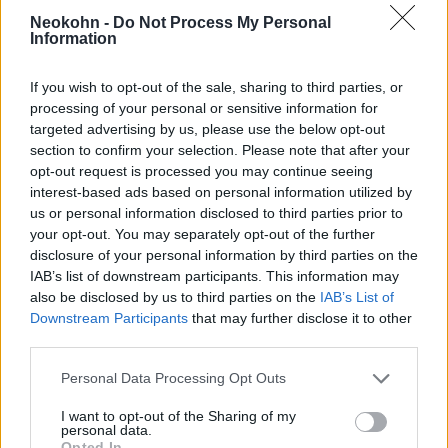
nagykövete, Gary Koren, május végén befejezi
Neokohn -
Do Not Process My Personal
megbízatását, és visszatér hazájába.
Information
A jeruzsálemi külügyminisztériuma a The
If you wish to opt-out of the sale, sharing to third parties, or
processing of your personal or sensitive information for
Jerusalem Postnak úgy nyilatkozott:
targeted advertising by us, please use the below opt-out
section to confirm your selection. Please note that after your
opt-out request is processed you may continue seeing
interest-based ads based on personal information utilized by
a horvát külügyminisztériummal
us or personal information disclosed to third parties prior to
és a zágrábi kormánnyal
your opt-out. You may separately opt-out of the further
együttműködve dolgozik azon,
disclosure of your personal information by third parties on the
IAB’s list of downstream participants. This information may
hogy megoldást találjanak Izrael
also be disclosed by us to third parties on the
IAB’s List of
következő zágrábi nagykövetének
Downstream Participants
that may further disclose it to other
third parties.
státuszával kapcsolatos kérdésre.
Please note that this website/app uses one or more Google
Personal Data Processing Opt Outs
services and may gather and store information including but
not limited to your visit or usage behaviour. You may click to
I want to opt-out of the Sharing of my
A horvát elnököt már a múltban is
bírálták
,
personal data.
grant or deny consent to Google and its third-party tags to
Opted In