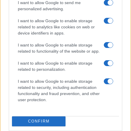
I want to allow Google to send me
márciusában Száár „elfogadhatatlan” és
personalized advertising.
„gyűlöletkeltő kijelentésekkel” vádolta
Milanovićot, miután a horvát elnök
I want to allow Google to enable storage
related to analytics like cookies on web or
kijelentette: „Nem akarjuk, hogy mások
device identifiers in apps.
fertőzései és kórokozói Horvátországba
kerüljenek, sem az izraeliekéi, sem az
I want to allow Google to enable storage
related to functionality of the website or app.
irániakéi.”
I want to allow Google to enable storage
Száár akkor az X-en azt írta: „A horvát elnök
related to personalization.
sértő retorikája elfogadhatatlan. Izraelről és a
I want to allow Google to enable storage
cionizmusról szóló, gyűlöletet sugárzó
related to security, including authentication
kijelentései antiszemita szemléletet
functionality and fraud prevention, and other
user protection.
tükröznek.”
Fotó: NurPhoto via AFP
CONFIRM