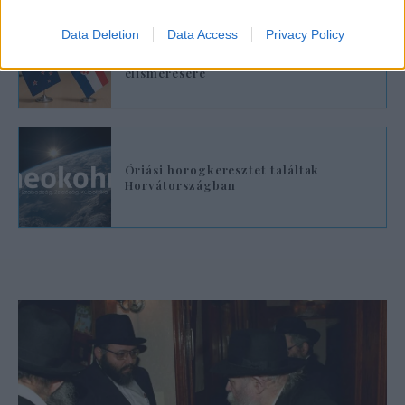
Data Deletion
Data Access
Privacy Policy
Új-Zéland és Horvátország nemet
mondott a palesztin állam
elismerésére
Óriási horogkeresztet találtak
Horvátországban