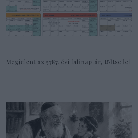
Megjelent az 5787. évi falinaptár, töltse le!