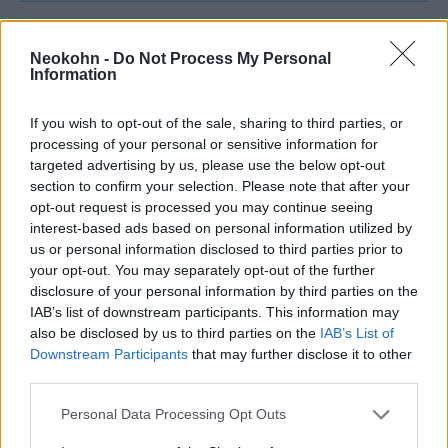
Perkovicsot több európai városban
eltiltották már a fellépéstől, mivel
Neokohn -
Do Not Process My Personal
Information
koncertjein rendszeresen jelennek meg náci
utalások és szimbólumok. A horvát Vecernji
If you wish to opt-out of the sale, sharing to third parties, or
list napilap azt írta, hogy a koncert
processing of your personal or sensitive information for
„példátlan szervezettségét” beárnyékolta a
targeted advertising by us, please use the below opt-out
section to confirm your selection. Please note that after your
köszöntés, amely „tömeges kivégzésekhez
opt-out request is processed you may continue seeing
aláírását adó rezsimhez” kötődik.
interest-based ads based on personal information utilized by
us or personal information disclosed to third parties prior to
your opt-out. You may separately opt-out of the further
Az N1 televízió megjegyezte: bármilyen
disclosure of your personal information by third parties on the
modern értelmezése is legyen a
IAB’s list of downstream participants. This information may
köszöntésnek, gyökerei „kétségtelenül” az
also be disclosed by us to third parties on the
IAB’s List of
Downstream Participants
that may further disclose it to other
usztasa-rezsim korszakához köthetők. A
third parties.
csatorna hozzátette: míg „a németek
egyértelmű határt húztak” minden
Please note that this website/app uses one or more Google
Personal Data Processing Opt Outs
services and may gather and store information including but
nácizmushoz köthető dologgal szemben,