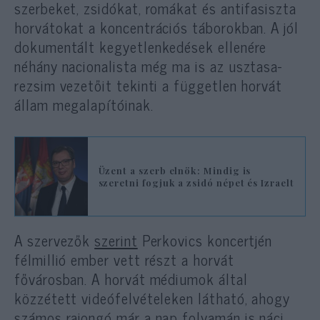
szerbeket, zsidókat, romákat és antifasiszta
horvátokat a koncentrációs táborokban. A jól
dokumentált kegyetlenkedések ellenére
néhány nacionalista még ma is az usztasa-
rezsim vezetőit tekinti a független horvát
állam megalapítóinak.
Üzent a szerb elnök: Mindig is
szeretni fogjuk a zsidó népet és Izraelt
A szervezők
szerint
Perkovics koncertjén
félmillió ember vett részt a horvát
fővárosban. A horvát médiumok által
közzétett videófelvételeken látható, ahogy
számos rajongó már a nap folyamán is náci