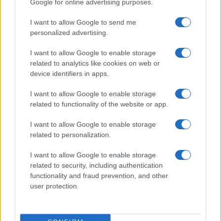
elnök bírálta Perkovics koncertjeit, mert
Google for online advertising purposes.
szerinte az „a nácibarát eszmék
I want to allow Google to send me
támogatásának megnyilvánulása.” Boris Tadic,
personalized advertising.
volt szerb liberális vezető „nagy szégyennek”
nevezte az esetet Horvátország és az
I want to allow Google to enable storage
Európai Unió számára, mivel a koncert
related to analytics like cookies on web or
device identifiers in apps.
I want to allow Google to enable storage
„egy nemzet tagjainak
related to functionality of the website or app.
meggyilkolását dicsőíti – jelen
I want to allow Google to enable storage
esetben a szerbekét.”
related to personalization.
I want to allow Google to enable storage
related to security, including authentication
A horvát rendőrség szerint Perkovic koncertje
functionality and fraud prevention, and other
volt az eddigi legnagyobb az országban,
user protection.
amely példátlan biztonsági kihívást jelentett,
több ezer rendőrt mozgósítottak.