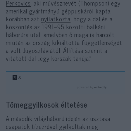
Perkovics
, aki művésznevét (Thompson) egy
amerikai gyártmányú géppuskáról kapta,
korábban azt
nyilatkozta
, hogy a dal és a
köszöntés az 1991–95 közötti balkáni
háborúra utal, amelyben ő maga is harcolt,
miután az ország kikiáltotta függetlenségét
a volt Jugoszláviától. Állítása szerint a
vitatott dal „egy korszak tanúja.”
Tömeggyilkosok éltetése
A második világháború idején az usztasa
csapatok tízezrével gyilkoltak meg