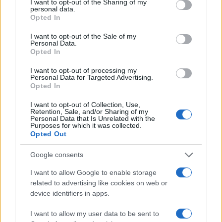
not limited to your visit or usage behaviour. You may click to
I want to opt-out of the Sharing of my
hogy megelőzzék a félreértelmezéseket és a
personal data.
grant or deny consent to Google and its third-party tags to
Opted In
sötét múltba való visszatérést,
use your data for below specified purposes in below Google
consent section.
I want to opt-out of the Sale of my
Personal Data.
Opted In
„Horvátország ettől 2025-ben
I want to opt-out of processing my
még nagyon messze van.”
Personal Data for Targeted Advertising.
Opted In
I want to opt-out of Collection, Use,
Retention, Sale, and/or Sharing of my
Personal Data that Is Unrelated with the
Purposes for which it was collected.
Vučić: Nagyapámat a holokauszt
Opted Out
idején gyilkolták meg a horvát
usztasák
Google consents
I want to allow Google to enable storage
Szerbia elítéli
related to advertising like cookies on web or
device identifiers in apps.
A szomszédos Szerbiában Aleksandar Vucic
I want to allow my user data to be sent to