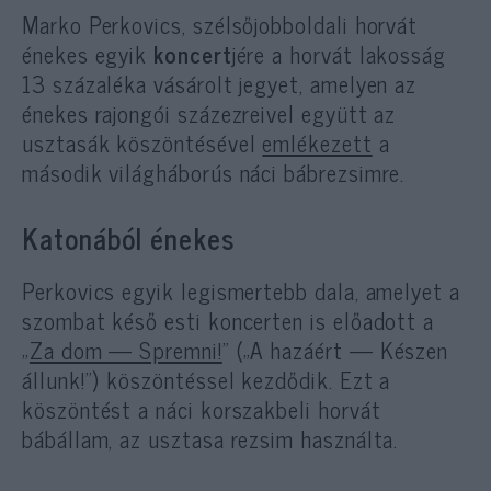
Marko Perkovics, szélsőjobboldali horvát
énekes egyik
koncert
jére a horvát lakosság
13 százaléka vásárolt jegyet, amelyen az
énekes rajongói százezreivel együtt az
usztasák köszöntésével
emlékezett
a
második világháborús náci bábrezsimre.
Katonából énekes
Perkovics egyik legismertebb dala, amelyet a
szombat késő esti koncerten is előadott a
„
Za dom — Spremni!
” („A hazáért — Készen
állunk!”) köszöntéssel kezdődik. Ezt a
köszöntést a náci korszakbeli horvát
bábállam, az usztasa rezsim használta.