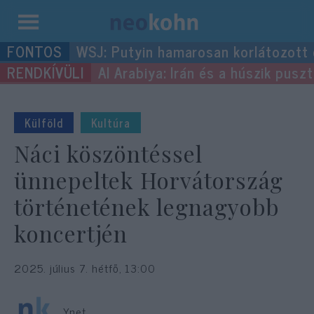
Kilépés
WSJ: Putyin hamarosan korlátozott
a
Al Arabiya: Irán és a húszik pus
tartalomba
Külföld
Kultúra
Náci köszöntéssel
ünnepeltek Horvátország
történetének legnagyobb
koncertjén
2025. július 7. hétfő, 13:00
Ynet