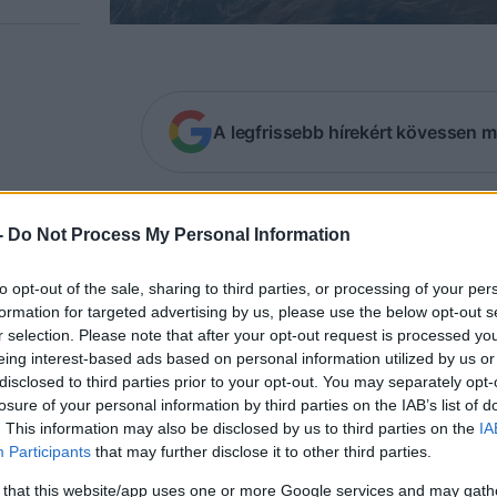
A legfrissebb hírekért kövessen m
eksandar Vučić szerb elnök elmondta, hogy úg
-
Do Not Process My Personal Information
 a részét szinte eltemették volna, és nem be
to opt-out of the sale, sharing to third parties, or processing of your per
ksandar Vučić szerb elnök először fedte fel személ
formation for targeted advertising by us, please use the below opt-out s
r selection. Please note that after your opt-out request is processed y
 nagyapját a holokauszt idején.
eing interest-based ads based on personal information utilized by us or
disclosed to third parties prior to your opt-out. You may separately opt-
losure of your personal information by third parties on the IAB’s list of
„A második világháború alatt… a horvátok
. This information may also be disclosed by us to third parties on the
IA
Participants
that may further disclose it to other third parties.
csatlakoztak a nácikhoz”
 that this website/app uses one or more Google services and may gath