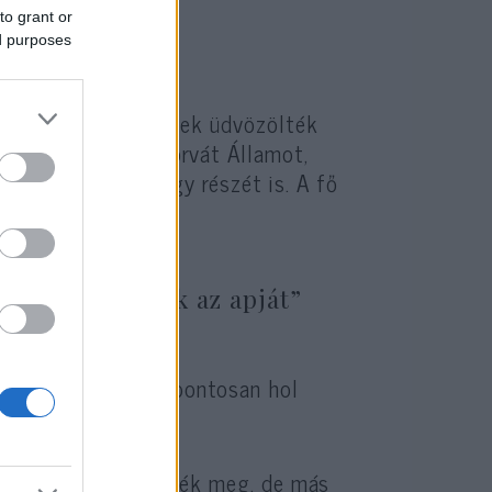
to grant or
ed purposes
zív
interjúban
.
bba, ahol az emberek üdvözölték
mot, a Független Horvát Államot,
a mai Szerbia nagy részét is. A fő
rvátok megölték az apját”
indig nem tudni, pontosan hol
enovaci táborban ölték meg, de más