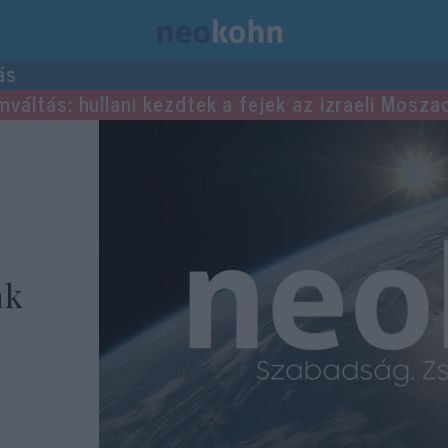
ás
mváltás: hullani kezdtek a fejek az izraeli Mosza
ák