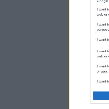
Google 
[do
I want t
web or d
Az 
I want t
purpose
I want 
I want t
web or d
I want t
or app.
I want t
I want t
authenti