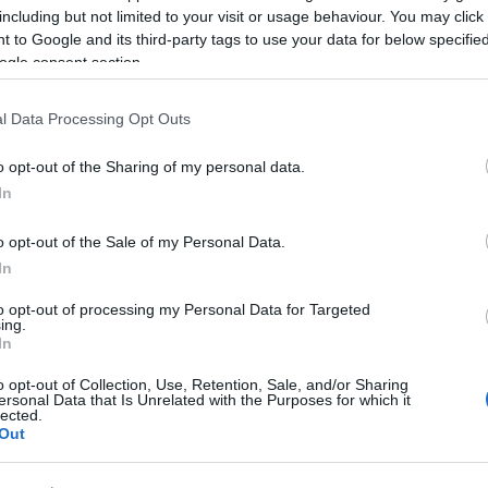
including but not limited to your visit or usage behaviour. You may click 
 to Google and its third-party tags to use your data for below specifi
ondta Vučić a The Jerusalem Postnak adott exklu
ogle consent section.
nácik lebombázták Belgrádot, de bevonultak Zágrá
l Data Processing Opt Outs
t. Megalakították az új államot, egy náci bábálla
o opt-out of the Sharing of my personal data.
ly magába foglalta egész Bosznia-Hercegovinát és 
In
adatuk az volt, hogy kiirtsák az összes szerbet”.
o opt-out of the Sale of my Personal Data.
In
„Apám itt született Szerbiában, mert a ho
to opt-out of processing my Personal Data for Targeted
ing.
In
agyarázta a szerb elnök. Megosztotta, hogy még m
o opt-out of Collection, Use, Retention, Sale, and/or Sharing
ersonal Data that Is Unrelated with the Purposes for which it
ék meg a nagyapját.
lected.
Out
nnak listák, amelyek szerint a [horvátországi] jas