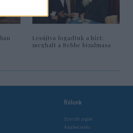
pban
Lesújtva fogadtuk a hírt:
i
meghalt a Rebbe bizalmasa
Rólunk
Szerzői jogok
Adatkezelés