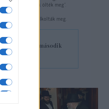
s, az usztasa erők ölték meg”.
omák százezreit gyilkolták meg.
 bojkottálták a második
egemlékezést