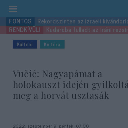
Kilépés
Rekordszinten az izraeli kivándorl
a
Kudarcba fulladt az iráni rezsi
tartalomba
Külföld
Kultúra
Vučić: Nagyapámat a
holokauszt idején gyilkolt
meg a horvát usztasák
2022. szeptember 9. péntek, 07:00