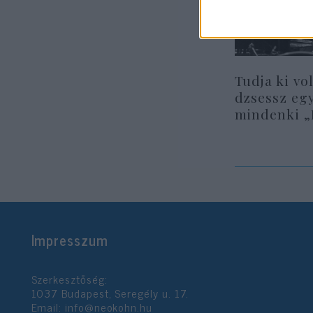
Tudja ki vo
dzsessz egy
mindenki „
Impresszum
Szerkesztőség:
1037 Budapest, Seregély u. 17.
Email:
info@neokohn.hu