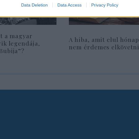
Data Deletion
Data Access
Privacy Policy
lt a magyar
A hiba, amit elul hóna
ik legendája,
nem érdemes elkövetn
Bubija”?