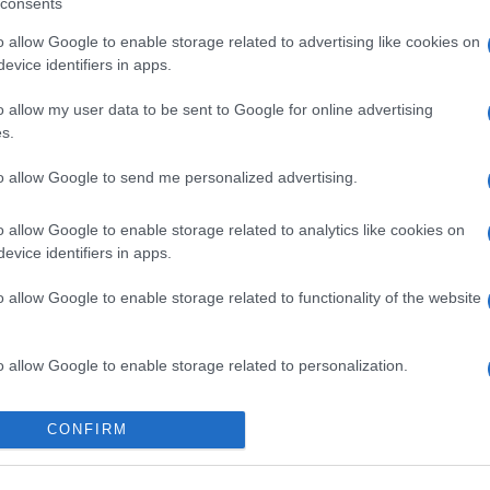
consents
kumentumok] szerint máshol ölték meg. Akárhogy i
o allow Google to enable storage related to advertising like cookies on
evice identifiers in apps.
usztasák a holokauszt idején zsidók, szerbek és r
o allow my user data to be sent to Google for online advertising
s.
to allow Google to send me personalized advertising.
A horvátországi zsidók
világháborús állami m
o allow Google to enable storage related to analytics like cookies on
evice identifiers in apps.
o allow Google to enable storage related to functionality of the website
o allow Google to enable storage related to personalization.
o allow Google to enable storage related to security, including
CONFIRM
cation functionality and fraud prevention, and other user protection.