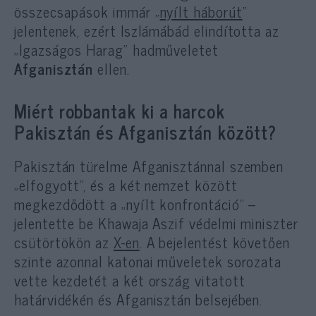
összecsapások immár „
nyílt háborút
”
jelentenek, ezért Iszlámábád elindította az
„Igazságos Harag” hadműveletet
Afganisztán
ellen.
Miért robbantak ki a harcok
Pakisztán és Afganisztán között?
Pakisztán türelme Afganisztánnal szemben
„elfogyott”, és a két nemzet között
megkezdődött a „nyílt konfrontáció” –
jelentette be Khawaja Aszif védelmi miniszter
csütörtökön az
X-en
. A bejelentést követően
szinte azonnal katonai műveletek sorozata
vette kezdetét a két ország vitatott
határvidékén és Afganisztán belsejében.