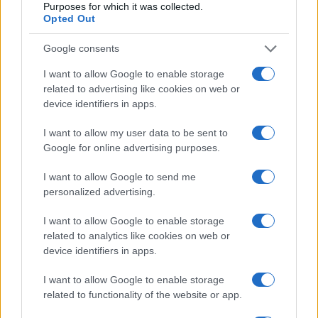
válaszként” indították.
Purposes for which it was collected.
Opted Out
Mint ismert, 2001 után Pakisztán a tálibok
Google consents
egyik fő támogatója volt az amerikaiak elleni
I want to allow Google to enable storage
háborúban, a tálibok 2021-es
related to advertising like cookies on web or
hatalomátvétele óta azonban Pakisztánban
device identifiers in apps.
megugrott az iszlamista erőszak. Iszlámábád
I want to allow my user data to be sent to
azzal vádolja Kabult, hogy menedéket nyújt a
Google for online advertising purposes.
Pakisztáni Táliboknak (TTP), akik afgán
I want to allow Google to send me
területről szerveznek támadásokat pakisztáni
personalized advertising.
célpontok ellen.
I want to allow Google to enable storage
related to analytics like cookies on web or
Bár a két országot mély gazdasági és
device identifiers in apps.
kulturális szálak kötik össze, a tavaly
októberi véres
összecsapások
utáni törékeny
I want to allow Google to enable storage
related to functionality of the website or app.
tűzszünet most végleg összeomlani látszik,