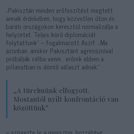
„Pakisztán minden erőfeszítést megtett
annak érdekében, hogy közvetlen úton és
baráti országokon keresztül normalizálja a
helyzetet. Teljes körű diplomáciát
folytattunk” – fogalmazott Aszif. „Ma
azonban, amikor Pakisztánt agresszióval
próbálják célba venni… erőink ebben a
pillanatban is döntő választ adnak.”
„A türelmünk elfogyott.
Mostantól nyílt konfrontáció van
közöttünk”
– szögezte le a miniszter, hozzátéve: