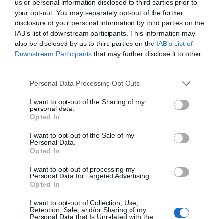
us or personal information disclosed to third parties prior to
Megőrülnek a muszlimok Kína és
your opt-out. You may separately opt-out of the further
Pakisztán „Rafale-gyilkos”
vadászgépéért
disclosure of your personal information by third parties on the
IAB’s list of downstream participants. This information may
also be disclosed by us to third parties on the
IAB’s List of
Nem most kezdődtek a súrlódások
Downstream Participants
that may further disclose it to other
third parties.
A jelenlegi harcok
előzménye
, hogy a tálib
Please note that this website/app uses one or more Google
Personal Data Processing Opt Outs
erők csütörtök este támadást intéztek a
services and may gather and store information including but
not limited to your visit or usage behaviour. You may click to
I want to opt-out of the Sharing of my
pakisztáni állások ellen a közel 2600
personal data.
grant or deny consent to Google and its third-party tags to
kilométer hosszú, nehezen ellenőrizhető
Opted In
use your data for below specified purposes in below Google
határszakaszon. Kabul szerint ez válasz volt
consent section.
I want to opt-out of the Sale of my
Personal Data.
egy korábbi pakisztáni bombázásra, amelyben
Opted In
18 ember vesztette életét afgán területen.
I want to opt-out of processing my
Zabihullah Mujahid, a tálib adminisztráció
Personal Data for Targeted Advertising.
szóvivője kijelentette: a csapásokat „a
Opted In
pakisztáni katonai körök ismételt
I want to opt-out of Collection, Use,
provokációira és jogsértéseire adott
Retention, Sale, and/or Sharing of my
Personal Data that Is Unrelated with the