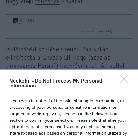
nagy erejű
robbanás
követett.
Iszlámábád közlése szerint Pakisztán
elindította a Ghazab Lil Haqq (azaz az
„Igazságos Harag”) hadműveletet. Attaullah
Tarar tájékoztatási miniszter állítása szerint
a Kabul, Kandahár és Paktia tartomány elleni
Neokohn -
Do Not Process My Personal
Information
csapásokban: 133 tálib terroristát öltek meg;
több mint 200-at megsebesítettek;
If you wish to opt-out of the sale, sharing to third parties, or
megsemmisítettek 80 tankot, két
processing of your personal or sensitive information for
lőszerraktárat és egy logisztikai bázist.
targeted advertising by us, please use the below opt-out
section to confirm your selection. Please note that after your
opt-out request is processed you may continue seeing
interest-based ads based on personal information utilized by