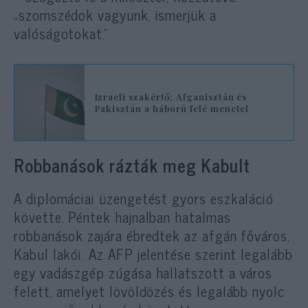
„szomszédok vagyunk, ismerjük a
valóságotokat.”
Izraeli szakértő: Afganisztán és
Pakisztán a háború felé menetel
Robbanások rázták meg Kabult
A diplomáciai üzengetést gyors eszkaláció
követte. Péntek hajnalban hatalmas
robbanások zajára ébredtek az afgán főváros,
Kabul lakói. Az AFP jelentése szerint legalább
egy vadászgép zúgása hallatszott a város
felett, amelyet lövöldözés és legalább nyolc