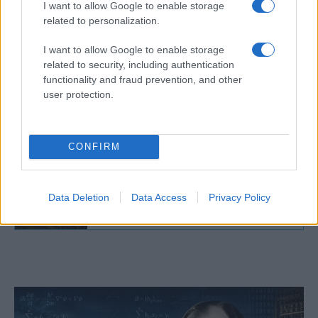
és a térségben egy újabb, teljes körű
I want to allow Google to enable storage
regionális háború veszélye fenyeget.
related to personalization.
I want to allow Google to enable storage
related to security, including authentication
functionality and fraud prevention, and other
Jön a „muszlim NATO” – Törökország
user protection.
szövetséget kötne Szaúd-Arábiával és
Pakisztánnal
CONFIRM
Volt egy terv Pakisztán
atomlétesítményének lebombázására
Data Deletion
Data Access
Privacy Policy