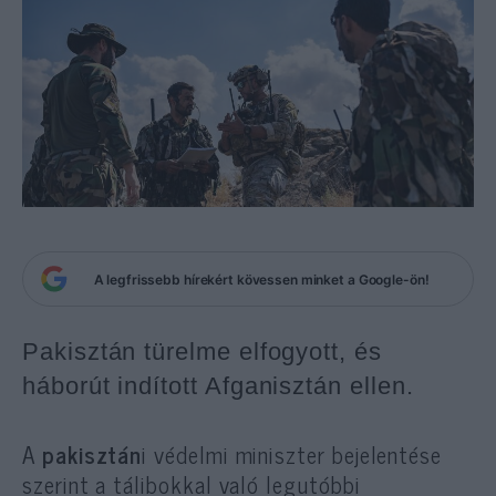
A legfrissebb hírekért kövessen minket a Google-ön!
Pakisztán türelme elfogyott, és
háborút indított Afganisztán ellen.
A
pakisztán
i védelmi miniszter bejelentése
szerint a tálibokkal való legutóbbi