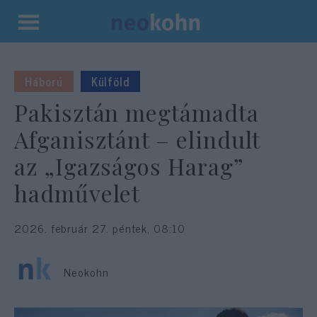
Kilépés
a
tartalomba
Háború
Külföld
Pakisztán megtámadta
Afganisztánt – elindult
az „Igazságos Harag”
hadművelet
2026. február 27. péntek, 08:10
Neokohn