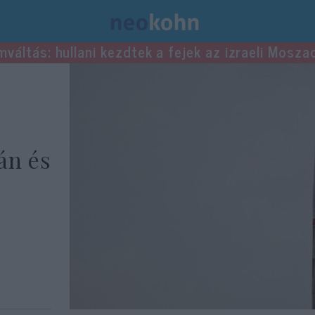
mváltás: hullani kezdtek a fejek az izraeli Mosza
án és