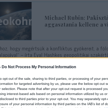
Michael Rubin: Pakisz
aggasztania kellene a v
hoz, hogy megértsük a konfliktus gyökereit, a föl
alapjával” – írta Eyal Hashkes geopolitikai szakér
ganisztán és Pakisztán hatalmas, 2640 kilométere
ület számos törzsnek ad otthont, ami megnehezíti
-
Do Not Process My Personal Information
enőrzés gyakorlását. A pakisztáni oldalon a törzse
to opt-out of the sale, sharing to third parties, or processing of your per
delkeznek az úgynevezett „Szövetségi Igazgatású T
formation for targeted advertising by us, please use the below opt-out s
r selection. Please note that after your opt-out request is processed y
afgán oldalon a tálibok és hatalmuk megértése ku
eing interest-based ads based on personal information utilized by us or
disclosed to third parties prior to your opt-out. You may separately opt-
tek létre, amikor iszlám iskolák imámjainak és diák
losure of your personal information by third parties on the IAB’s list of
anisztáni káoszt, hogy szervezkedjen. 1996-ra az o