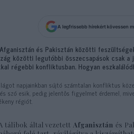
A legfrissebb hírekért kövessen m
 Afganisztán és Pakisztán közötti feszültség
szág közötti legutóbbi összecsapások csak a 
kal régebbi konfliktusban. Hogyan eszkalálódh
ilágot napjainkban sújtó számtalan konfliktus köz
és szó esik, pedig jelentős figyelmet érdemel, mive
ékeny régiót.
A tálibok által vezetett
Afganisztán
és Pak
háború felé tart, rávilágítva a kiszámítha