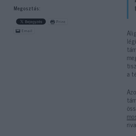
Megosztás:
Print
Ali
Email
lég
tám
meg
tis
a t
Azo
tám
öss
mos
riv