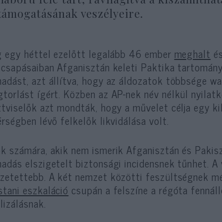
támogatásának veszélyeire.
g egy héttel ezelőtt legalább 46 ember
meghalt
és
icsapásaiban Afganisztán keleti Paktika tartományá
adást, azt állítva, hogy az áldozatok többsége waz
torlást ígért. Közben az AP-nek név nélkül nyilat
ztviselők azt mondták, hogy a művelet célja egy k
érségben lévő felkelők likvidálása volt.
k számára, akik nem ismerik Afganisztán és Pakis
adás elszigetelt biztonsági incidensnek tűnhet. A
zetettebb. A két nemzet közötti feszültségnek mél
tani eszkaláció
csupán a felszíne a régóta fennáll
alizálásnak.