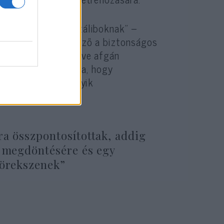
tott a legyőzött táliboknak” –
legfontosabb tényező a biztonságos
rősödtek, visszavéve afgán
e a tálibok számára, hogy
ehozzák a világ egyik
ra összpontosítottak, addig
y megdöntésére és egy
törekszenek”