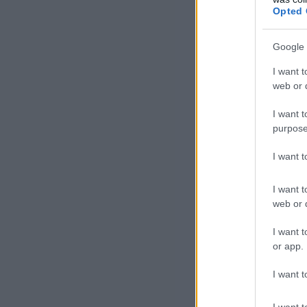
Opted 
Google 
I want t
web or d
Egy
I want t
purpose
Pak
tál
I want 
azo
erő
I want t
web or d
Mie
I want t
sze
or app.
nyú
I want t
Ész
erő
I want t