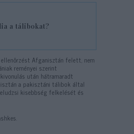
ia a tálibokat?
ellenőrzést Afganisztán felett, nem
ániak reményei szerint
 kivonulás után hátramaradt
sztán a pakisztáni tálibok által
eludzsi kisebbség felkelését és
ashkes.