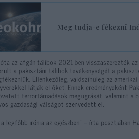
Meg tudja-e fékezni Ind
óta az afgán tálibok 2021-ben visszaszerezték az 
erült a pakisztáni tálibok tevékenységét a pakiszt
fékezniük. Ellenkezőleg, valószínűleg az amerikai
yverekkel látják el őket. Ennek eredményeként Paki
övetett terrortámadások megugrását, valamint a b
yos gazdasági válságot szenvedett el.
 a legfőbb irónia az egészben” – írta posztjában H