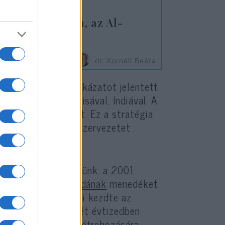
a: Afganisztán, az Al-
dr. Kornéli Beáta
tán stratégiai kockázatot jelentett
akisztán fő riválisával, Indiával. A
lyes módjának tűnt. Ez a stratégia
atlanul egy olyan szervezetet
elévé vált.
anatot kell felidéznünk: a 2001.
 a tálibok az
al-Kaidának
menedéket
t ismert, támogatni kezdte az
t, és a következő két évtizedben
llam és hadsereg létrehozására.