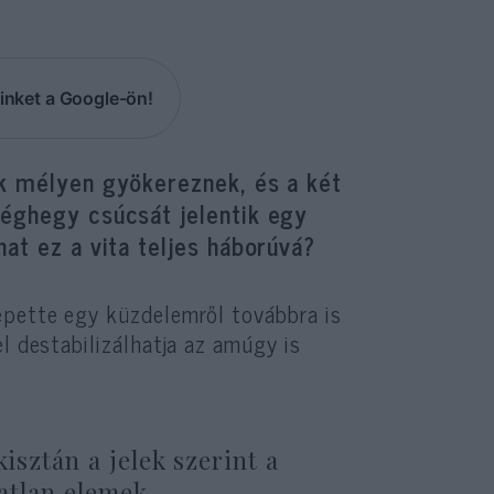
inket a Google-ön!
ek mélyen gyökereznek, és a két
jéghegy csúcsát jelentik egy
at ez a vita teljes háborúvá?
epette egy küzdelemről továbbra is
l destabilizálhatja az amúgy is
isztán a jelek szerint a
tatlan elemek