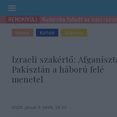
Kilépés
Kudarcba fulladt az iráni rezsi
a
tartalomba
Háború
Külföld
Vélemény
Izraeli szakértő: Afganiszt
Pakisztán a háború felé
menetel
2025. január 6. hétfő, 18:00