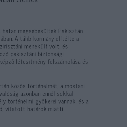
 hatan megsebesültek Pakisztán
ban. A tálib kormány elítélte a
irisztáni menekült volt, és
kozó pakisztáni biztonsági
iképző létesítmény felszámolása és
ztán közös történelmét, a mostani
 valóság azonban ennél sokkal
y történelmi gyökerei vannak, és a
ó, vitatott határok miatti