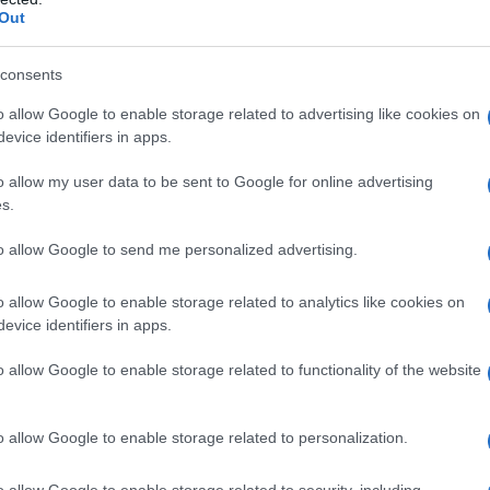
Out
A bármixerek akadémiáj
Káida és a nagy trükk
consents
o allow Google to enable storage related to advertising like cookies on
evice identifiers in apps.
szerűbben fogalmazva, egy erős és stabil Afganisz
o allow my user data to be sent to Google for online advertising
s.
isztán számára, mivel szövetségre léphetett volna P
ibok támogatása Afganisztán aláásásának egyik he
to allow Google to send me personalized advertising.
nban visszafelé sült el. A tálibok támogatása akar
sített meg, amely végül Pakisztán közvetlen ellenf
o allow Google to enable storage related to analytics like cookies on
evice identifiers in apps.
lőtt visszatérnénk a jelenhez, egy sorsfordító pill
o allow Google to enable storage related to functionality of the website
ptember 11-i merényleteket és azt követően, hogy
jtottak, az USA beavatkozott Afganisztánban. Min
o allow Google to enable storage related to personalization.
aki Szövetséget, a tálibellenes milíciák koalíciójá
feszítéseket tettek egy táliboktól mentes afgán á
o allow Google to enable storage related to security, including