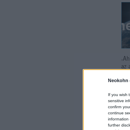
„Ah
az 
„Af
ter
Neokohn 
ell
If you wish 
ren
sensitive in
confirm you
Az 
continue se
information 
jöt
further disc
afg