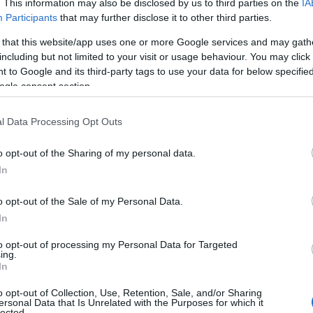
. This information may also be disclosed by us to third parties on the
IA
enőrzést.
Participants
that may further disclose it to other third parties.
 that this website/app uses one or more Google services and may gath
tálibok felemelkedése az Afganisztánban uralkodó i
including but not limited to your visit or usage behaviour. You may click 
 to Google and its third-party tags to use your data for below specifi
elmekre épült” – magyarázta Hashkes. „De kétsége
ogle consent section.
ogatása nélkül sikeresek lettek volna”. Pakisztán
ű segítséget nyújtott a táliboknak, beleértve a feg
l Data Processing Opt Outs
orzást.
o opt-out of the Sharing of my personal data.
In
„Pakisztán célja Afganisztán stabilitásána
o opt-out of the Sale of my Personal Data.
jelentsen fenyegetést”
In
to opt-out of processing my Personal Data for Targeted
ing.
mlékeztetett a szakértő
In
o opt-out of Collection, Use, Retention, Sale, and/or Sharing
ersonal Data that Is Unrelated with the Purposes for which it
lected.