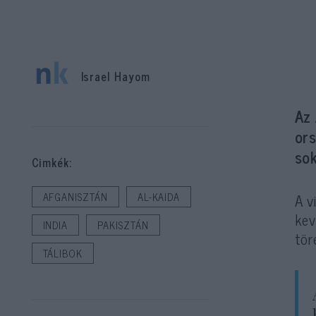
Israel Hayom
Az
or
sok
Cimkék:
A v
AFGANISZTÁN
AL-KAIDA
kev
INDIA
PAKISZTÁN
tör
TÁLIBOK