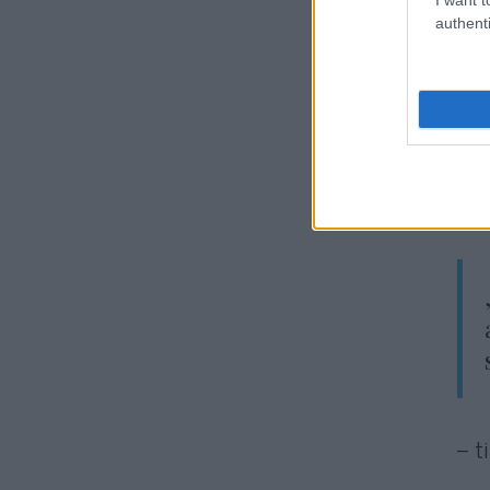
authenti
„Pa
jeg
men
ter
kön
leg
– t