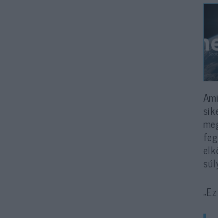
Ami
sik
meg
feg
elk
súl
„Ez