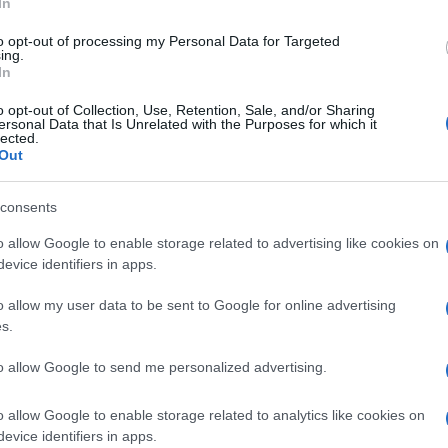
In
d belső szerkezetét és pontos fizikai állapotát, mi
to opt-out of processing my Personal Data for Targeted
ly megőrizte e ritka műtárgy épségét a jövő nemz
ing.
In
o opt-out of Collection, Use, Retention, Sale, and/or Sharing
ersonal Data that Is Unrelated with the Purposes for which it
lected.
Rejtélyes lelet: bizarr 
Out
régészek Jeruzsálembe
consents
o allow Google to enable storage related to advertising like cookies on
evice identifiers in apps.
lovagi kultúra jelképe
o allow my user data to be sent to Google for online advertising
s.
t ismert, a
keresztesek
szentföldi uralmának kors
oglalásával kezdődött, és nagyjából két évszázadon
to allow Google to send me personalized advertising.
al több volt, mint puszta fegyver. Sara Lantos, ak
om korábban talált keresztes kardról, így magyaráz
o allow Google to enable storage related to analytics like cookies on
evice identifiers in apps.