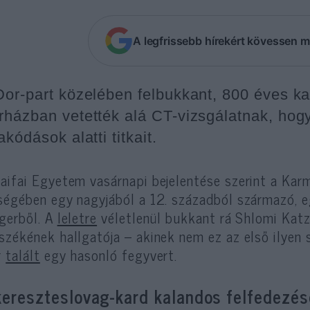
A legfrissebb hírekért kövessen m
Dor-part közelében felbukkant, 800 éves ka
rházban vetették alá CT-vizsgálatnak, hogy 
akódások alatti titkait.
aifai Egyetem vasárnapi bejelentése szerint a Karm
ségében egy nagyjából a 12. századból származó,
gerből. A
leletre
véletlenül bukkant rá Shlomi Katzi
székének hallgatója – akinek nem ez az első ilyen 
r
talált
egy hasonló fegyvert.
kereszteslovag-kard kalandos felfedezés