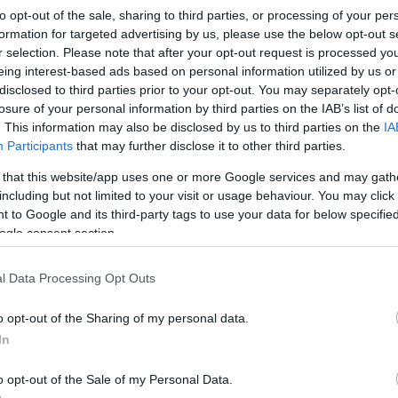
ányi réteg alá, feltárva a fegyver belső szerkezeté
to opt-out of the sale, sharing to third parties, or processing of your per
formation for targeted advertising by us, please use the below opt-out s
r selection. Please note that after your opt-out request is processed y
„Ez egy rendkívül ritka lelet, amely megvi
eing interest-based ads based on personal information utilized by us or
disclosed to third parties prior to your opt-out. You may separately opt-
jelenlétét az ország partvidékén”
losure of your personal information by third parties on the IAB’s list of
. This information may also be disclosed by us to third parties on the
IA
Participants
that may further disclose it to other third parties.
yilatkozta Prof. Deborah Cvikel, a Haifai Egyetem 
 that this website/app uses one or more Google services and may gath
ány hasonló, a keresztes lovagok korából származó
including but not limited to your visit or usage behaviour. You may click 
 to Google and its third-party tags to use your data for below specifi
fedezés nagyban hozzájárul a tengeri horgonyzóhel
ogle consent section.
cosok életének megismeréséhez.”
l Data Processing Opt Outs
izsgálat során kiderült, hogy a kardot nem a mai I
ópából hozták a régióba. Bár a formája ép, az ere
o opt-out of the Sharing of my personal data.
ami. Dr. Eyal Berkowitz, a Medica Diagnostics orv
In
hnika jelentőségét: „A technológia lehetővé tette,
o opt-out of the Sale of my Personal Data.
egein. A CT-vizsgálat segítségével olyasmit látha