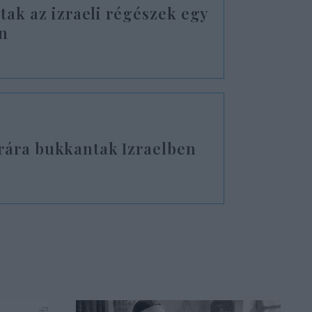
ltak az izraeli régészek egy
an
rára bukkantak Izraelben