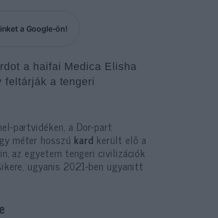
inket a Google-ön!
rdot a haifai Medica Elisha
feltárják a tengeri
el-partvidéken, a Dor-part
 egy méter hosszú
kard
került elő a
n, az egyetem tengeri civilizációk
sikere, ugyanis 2021-ben ugyanitt
e