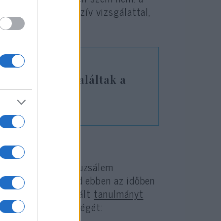
ndezt egy non-invazív vizsgálattal,
edékei számára.”
bizánci apácát találtak a
n
zaka 1099-ben, Jeruzsálem
 át tartott. A kard ebben az időben
i nemrégiben publikált
tanulmányt
ta a lelet jelentőségét: