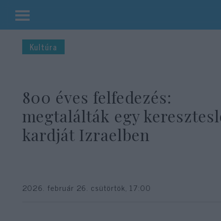
Kilépés
a
Kultúra
tartalomba
800 éves felfedezés:
megtalálták egy keresztes
kardját Izraelben
2026. február 26. csütörtök, 17:00