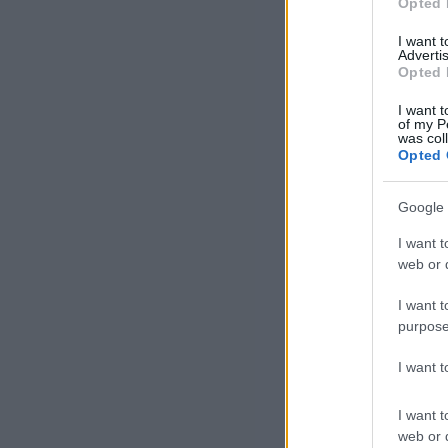
Opted 
kar
I want 
ame
Advertis
Opted 
I want t
of my P
was col
Opted 
Google 
I want t
web or d
A 
I want t
purpose
Min
elf
I want 
jóv
hár
I want t
web or d