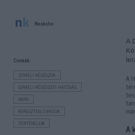
Neokohn
A 
Kó
ler
Cimkék:
IZRAELI RÉGÉSZEK
A H
tér
IZRAELI RÉGÉSZETI HATÓSÁG
ten
KARD
tan
má
KERESZTESLOVAGOK
TÖRTÉNELEM
A 