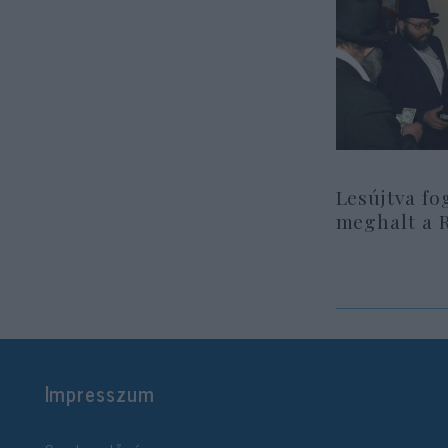
Lesújtva fo
meghalt a 
Impresszum