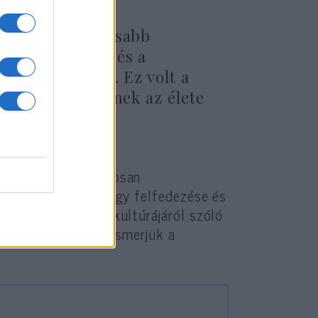
ténelem legfontosabb
kard a lovagok és a
mbólumává vált. Ez volt a
gyvere is, akiknek az élete
voltak, ezért gondosan
us és személyes tárgy felfedezése és
sztes kor anyagi kultúrájáról szóló
 arra is, hogy megismerjük a