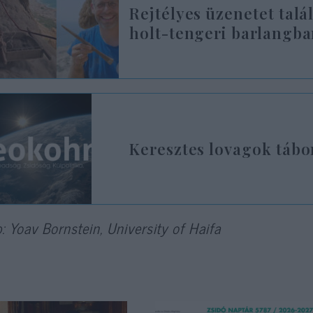
Rejtélyes üzenetet talá
holt-tengeri barlangb
Keresztes lovagok tábo
: Yoav Bornstein, University of Haifa