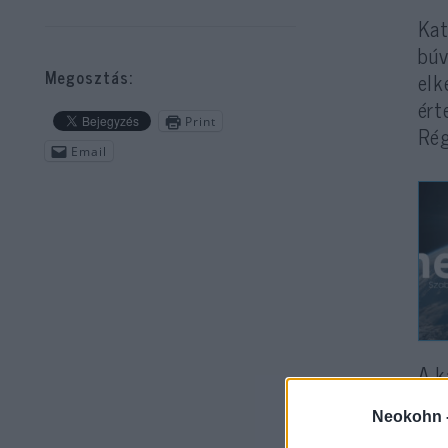
Kat
búv
Megosztás:
elk
ért
Print
Rég
Email
A
k
viz
Neokohn 
viz