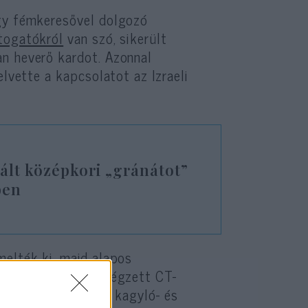
egy fémkeresővel dolgozó
togatókról
van szó, sikerült
an heverő kardot. Azonnal
elvette a kapcsolatot az Izraeli
ált középkori „gránátot”
ben
melték ki, majd alapos
magánkórházban elvégzett CT-
k alatt rárakódott kagyló- és