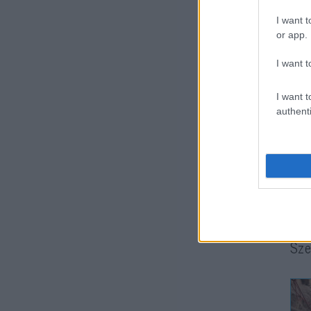
I want t
or app.
I want t
I want t
authenti
Hoz
kar
tan
ism
Sze