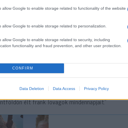
o allow Google to enable storage related to functionality of the website
„Feltalálásuk óta a kardok az emberi tör
eszközei közé tartoznak. A középkorban a 
o allow Google to enable storage related to personalization.
lovagiasság, valamint a keresztény hit szi
keresztes lovagok egyik legelterjedtebb fe
o allow Google to enable storage related to security, including
múlt rajtuk.”
cation functionality and fraud prevention, and other user protection.
zátette továbbá, hogy „a kardok értékes tárgyak 
CONFIRM
bantartották és őrizték őket. Egy ilyen szimbolik
ulmányozása ritka alkalom, amely gazdagítja a kere
Data Deletion
Data Access
Privacy Policy
ereteinket. Emellett egyedülálló lehetőséget kínál
ntföldön élt frank lovagok mindennapjait.”