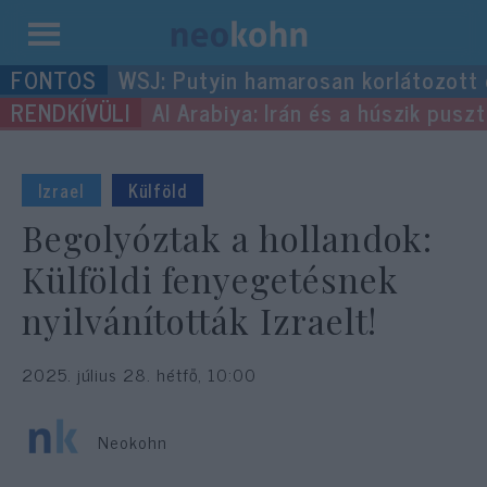
Kilépés
WSJ: Putyin hamarosan korlátozott
a
Al Arabiya: Irán és a húszik pus
tartalomba
Izrael
Külföld
Begolyóztak a hollandok:
Külföldi fenyegetésnek
nyilvánították Izraelt!
2025. július 28. hétfő, 10:00
Neokohn