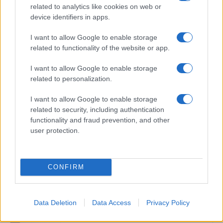
nemzetközi humanitárius jogot sértő módon
related to analytics like cookies on web or
device identifiers in apps.
használhatják fel.
I want to allow Google to enable storage
Eközben a legutóbbi közvélemény-kutatások
related to functionality of the website or app.
Hollandiában azt mutatják, hogy a holland
I want to allow Google to enable storage
közvéleményben jelentősen nőtt az Izrael
related to personalization.
iránti negatív hangulat. Egyre több
I want to allow Google to enable storage
támogatást kap az izraeli politika
related to security, including authentication
kritikusabb megközelítése, beleértve a
functionality and fraud prevention, and other
gazdasági és katonai együttműködés
user protection.
felfüggesztésére irányuló felhívásokat.
CONFIRM
Geert Wilders: Ha Jeruzsálem elesik,
mi leszünk a következők!
Data Deletion
Data Access
Privacy Policy