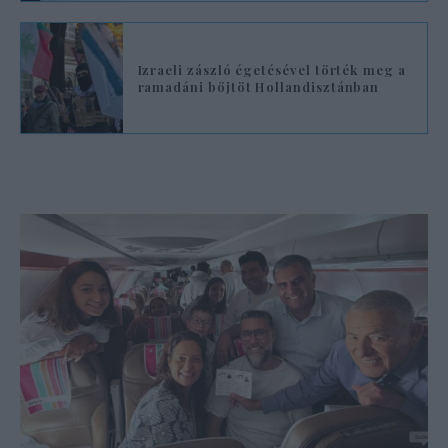
Izraeli zászló égetésével törték meg a
ramadáni böjtöt Hollandisztánban