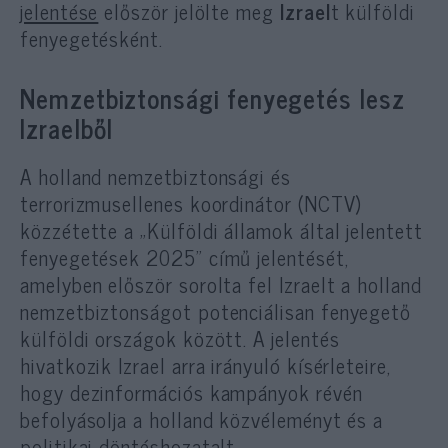
jelentése
először jelölte meg
Izrael
t külföldi
fenyegetésként.
Nemzetbiztonsági fenyegetés lesz
Izraelből
A holland nemzetbiztonsági és
terrorizmusellenes koordinátor (NCTV)
közzétette a „Külföldi államok által jelentett
fenyegetések 2025” című jelentését,
amelyben először sorolta fel Izraelt a holland
nemzetbiztonságot potenciálisan fenyegető
külföldi országok között. A jelentés
hivatkozik Izrael arra irányuló kísérleteire,
hogy dezinformációs kampányok révén
befolyásolja a holland közvéleményt és a
politikai döntéshozatalt,