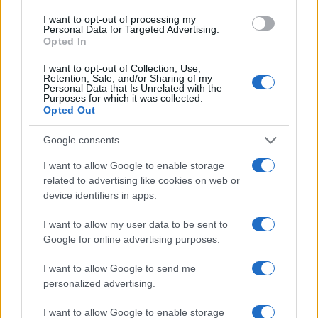
A gázai háború kezdete óta a holland
I want to opt-out of processing my
Personal Data for Targeted Advertising.
kormány egyre élesebben bírálja Izrael gázai
Opted In
műveleteit a Hamász terroristái ellen, és
I want to opt-out of Collection, Use,
azonnali tűzszünetet követel. Írországgal és
Retention, Sale, and/or Sharing of my
Personal Data that Is Unrelated with the
Spanyolországgal együtt
Hollandia
sürgette
Purposes for which it was collected.
Opted Out
az Európai Uniót, hogy vizsgálja felül
kapcsolatait Izraellel, azzal vádolva az
Google consents
országot, hogy megsérti az EU társulási
I want to allow Google to enable storage
megállapodásában foglalt emberi jogi
related to advertising like cookies on web or
rendelkezéseket.
device identifiers in apps.
I want to allow my user data to be sent to
2024 februárjában a hágai fellebbviteli
Google for online advertising purposes.
bíróság elrendelte a holland kormánynak,
hogy állítsa le az
F-35-ös vadászgép
I want to allow Google to send me
personalized advertising.
alkatrészeinek Izraelbe történő exportját,
mert attól tartott, hogy a fegyvereket a
I want to allow Google to enable storage