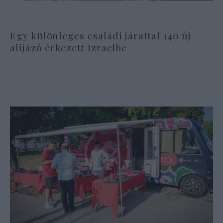
Egy különleges családi járattal 140 új
alijázó érkezett Izraelbe