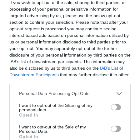
If you wish to opt-out of the sale, sharing to third parties, or
részéről érkező, a hágai Nemzetközi
processing of your personal or sensitive information for
Büntetőbíróság (ICC) elleni fenyegetések
targeted advertising by us, please use the below opt-out
miatt is. Figyelmeztetett, hogy az ilyen
section to confirm your selection. Please note that after your
opt-out request is processed you may continue seeing
nyomás alááshatja a bíróság működését. A
interest-based ads based on personal information utilized by
jelentés hangsúlyozza, hogy a legfontosabb
us or personal information disclosed to third parties prior to
nemzetközi jogi intézmények székhelyeként
your opt-out. You may separately opt-out of the further
Hollandia különös felelősséggel tartozik
disclosure of your personal information by third parties on the
IAB’s list of downstream participants. This information may
ezeknek a testületeknek a külső befolyástól
also be disclosed by us to third parties on the
IAB’s List of
való védelméért.
Downstream Participants
that may further disclose it to other
third parties.
Please note that this website/app uses one or more Google
Personal Data Processing Opt Outs
services and may gather and store information including but
Döbbenet: tizenegy (!) napot kapott az
not limited to your visit or usage behaviour. You may click to
I want to opt-out of the Sharing of my
Amszterdamban zsidókat verő egyik
personal data.
muszlim
grant or deny consent to Google and its third-party tags to
Opted In
use your data for below specified purposes in below Google
consent section.
I want to opt-out of the Sale of my
Hollandia elfordulása
Personal Data.
Opted In