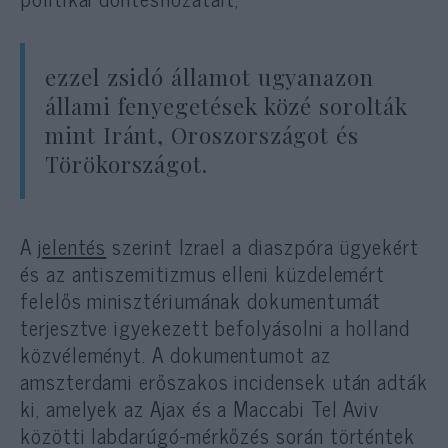
ezzel zsidó államot ugyanazon
állami fenyegetések közé sorolták
mint Iránt, Oroszországot és
Törökországot.
A
jelentés
szerint Izrael a diaszpóra ügyekért
és az antiszemitizmus elleni küzdelemért
felelős minisztériumának dokumentumát
terjesztve igyekezett befolyásolni a holland
közvéleményt. A dokumentumot az
amszterdami erőszakos incidensek után adták
ki, amelyek az Ajax és a Maccabi Tel Aviv
közötti labdarúgó-mérkőzés során történtek