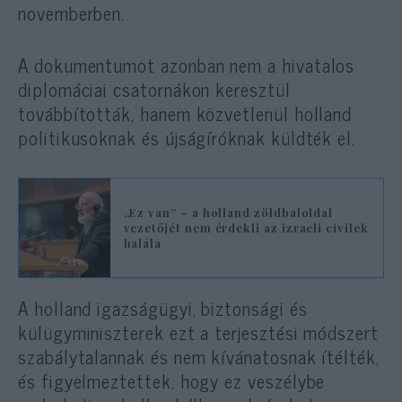
novemberben.
A dokumentumot azonban nem a hivatalos
diplomáciai csatornákon keresztül
továbbították, hanem közvetlenül holland
politikusoknak és újságíróknak küldték el.
„Ez van” – a holland zöldbaloldal
vezetőjét nem érdekli az izraeli civilek
halála
A holland igazságügyi, biztonsági és
külügyminiszterek ezt a terjesztési módszert
szabálytalannak és nem kívánatosnak ítélték,
és figyelmeztettek, hogy ez veszélybe