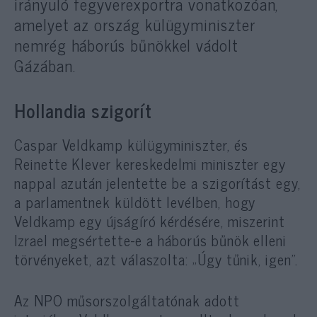
irányuló fegyverexportra vonatkozóan,
amelyet az ország külügyminiszter
nemrég háborús bűnökkel vádolt
Gázában.
Hollandia szigorít
Caspar Veldkamp külügyminiszter, és
Reinette Klever kereskedelmi miniszter egy
nappal azután jelentette be a szigorítást egy,
a parlamentnek küldött levélben, hogy
Veldkamp egy újságíró kérdésére, miszerint
Izrael megsértette-e a háborús bűnök elleni
törvényeket, azt válaszolta: „Úgy tűnik, igen”.
Az NPO műsorszolgáltatónak adott