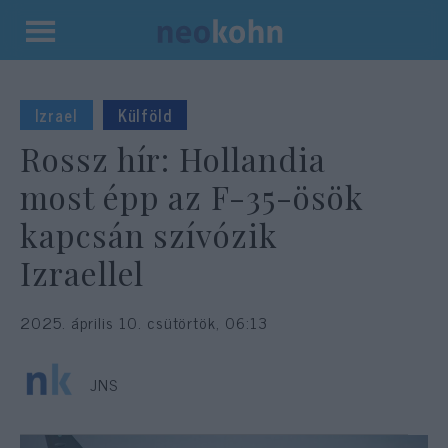
Kilépés
a
tartalomba
Izrael
Külföld
Rossz hír: Hollandia
most épp az F-35-ösök
kapcsán szívózik
Izraellel
2025. április 10. csütörtök, 06:13
JNS