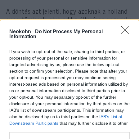
A döntés azt jelenti, hogy azoknak a holland
exportőröknek, akik eddig általános engedély
alapján szállíthattak termékeket Izraelbe,
Neokohn -
Do Not Process My Personal
egyes termékek Izraelbe történő kivitelére
Information
egyedi kiviteli engedélyt kell kérniük a
kormánytól, ami azért kritikus, mert
If you wish to opt-out of the sale, sharing to third parties, or
processing of your personal or sensitive information for
targeted advertising by us, please use the below opt-out
section to confirm your selection. Please note that after your
Hollandia az Egyesült
opt-out request is processed you may continue seeing
interest-based ads based on personal information utilized by
Államokban gyártott
F-35-ös
us or personal information disclosed to third parties prior to
vadászrepülőgép
your opt-out. You may separately opt-out of the further
karbantartásához és
disclosure of your personal information by third parties on the
IAB’s list of downstream participants. This information may
korszerűsítéséhez szállít
also be disclosed by us to third parties on the
IAB’s List of
Izraelnek néhány terméket.
Downstream Participants
that may further disclose it to other
third parties.