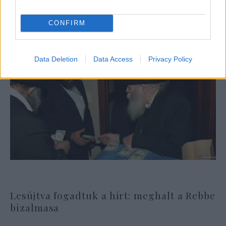
CONFIRM
Data Deletion
Data Access
Privacy Policy
Lesújtva fogadtuk a hírt: meghalt a Rebbe
bizalmasa