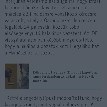
interjúban Veldkamp azt sugallta, hogy Izrael
háborús bűnöket követett el, amikor a
március 23-i incidensre vonatkozó kérdésre
válaszolt, amely a Gázai övezet déli részén
legalább 14 palesztin, köztük több
elsősegélynyújtó halálához vezetett. Az IDF
vizsgálata azonban később megerősítette,
hogy a halálos áldozatok közül legalább hat
a Hamászhoz tartozott.
Döbbenet: tizenegy (!) napot kapott az
Amszterdamban zsidókat verő egyik
muszlim
“Kétféle engedélytípust módosítottunk, hogy
kizárjuk Izraelt, mint végső célországot. A