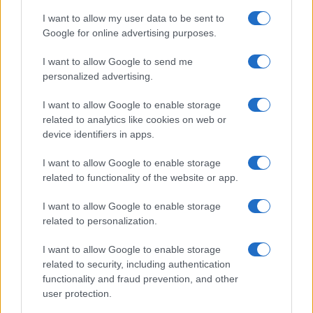
I want to allow my user data to be sent to
Google for online advertising purposes.
I want to allow Google to send me
Az Izrael-ellenes szervezetek, köztük a Pax
personalized advertising.
Christi, ünnepelték a lépést, és keményebb
I want to allow Google to enable storage
fellépést követeltek Izrael ellen.
related to analytics like cookies on web or
device identifiers in apps.
I want to allow Google to enable storage
Bojkott: Az Amszterdami Egyetem
related to functionality of the website or app.
nem fogad több magyar és izraeli
cserediákot
I want to allow Google to enable storage
related to personalization.
I want to allow Google to enable storage
related to security, including authentication
Izraeli zászló égetésével törték meg a
functionality and fraud prevention, and other
ramadáni böjtöt Hollandisztánban
user protection.