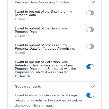
Please note that this website/app uses one or more Google
Personal Data Processing Opt Outs
services and may gather and store information including but
not limited to your visit or usage behaviour. You may click to
I want to opt-out of the Sharing of my
personal data.
Ajvé: őrizetbe vettek Amszterdamban
grant or deny consent to Google and its third-party tags to
Opted In
egy IDF-veteránt
use your data for below specified purposes in below Google
consent section.
I want to opt-out of the Sale of my
Personal Data.
Opted In
Reakciók
I want to opt-out of processing my
Personal Data for Targeted Advertising.
Geert Wilders
, az ország legnagyobb politikai
Opted In
mozgalmának, a Szabadságpártnak a vezetője
I want to opt-out of Collection, Use,
és a kormány koalíciós partnere a hírre úgy
Retention, Sale, and/or Sharing of my
Personal Data that Is Unrelated with the
reagált, hogy az
X-en
közzétett egy képet
Purposes for which it was collected.
Benjámin Netanjahu izraeli miniszterelnökkel
Opted Out
Izraelben folytatott találkozójáról. Wilders
Google consents
egyetlen szót írt: „Izrael”, amelyet egy szív
emoji követett.
I want to allow Google to enable storage
related to advertising like cookies on web or
device identifiers in apps.