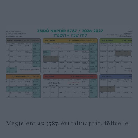
Megjelent az 5787. évi falinaptár, töltse le!