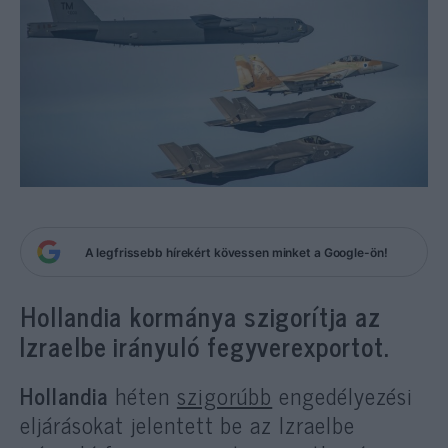
A legfrissebb hírekért kövessen minket a Google-ön!
Hollandia kormánya szigorítja az
Izraelbe irányuló fegyverexportot.
Hollandia
héten
szigorúbb
engedélyezési
eljárásokat jelentett be az Izraelbe