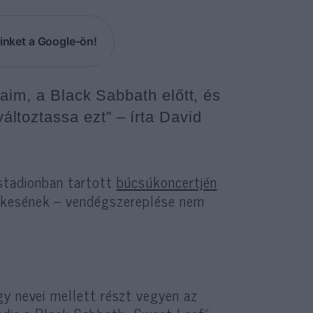
inket a Google-ön!
yaim, a Black Sabbath előtt, és
toztassa ezt” – írta David
 stadionban tartott
búcsúkoncertjén
ekesének – vendégszereplése nem
gy nevei mellett részt vegyen az