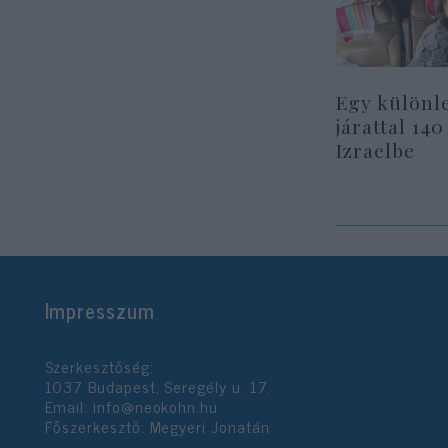
Egy különl
járattal 140
Izraelbe
Impresszum
Szerkesztőség:
1037 Budapest, Seregély u. 17.
Email:
info@neokohn.hu
Főszerkesztő: Megyeri Jonatán