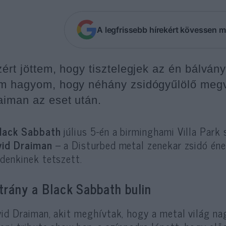
A legfrissebb hírekért kövessen m
zért jöttem, hogy tisztelegjek az én bálván
m hagyom, hogy néhány zsidógyűlölő megvál
aiman az eset után.
lack Sabbath
július 5-én a birminghami Villa Park
vid Draiman
– a Disturbed metal zenekar zsidó én
denkinek tetszett.
trány a Black Sabbath bulin
id Draiman, akit meghívtak, hogy a metal világ na