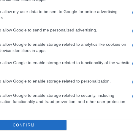
o allow my user data to be sent to Google for online advertising
iman álláspontját nem mindenki tűri csendben. Az I
s.
önség folyamatosan támadja, néhány kollégája elh
to allow Google to send me personalized advertising.
kottálják. Ennek ellenére nem hajlandó bocsánatot k
o allow Google to enable storage related to analytics like cookies on
evice identifiers in apps.
„Nem tudok csendben maradni. Nem fogom 
o allow Google to enable storage related to functionality of the website
szórakoztatóiparért”
o allow Google to enable storage related to personalization.
ondta korábban, kritizálva olyan művészeket, min
o allow Google to enable storage related to security, including
iszemita álláspontjuk miatt.
cation functionality and fraud prevention, and other user protection.
CONFIRM
„Zsidó vagyok, ez az én