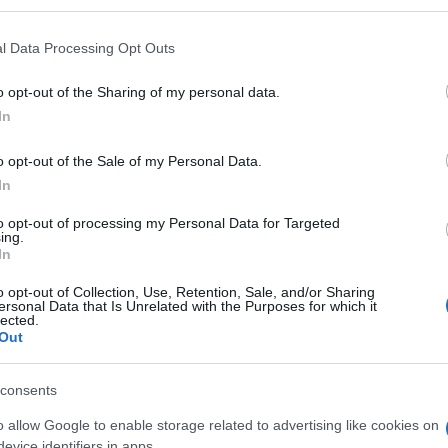
A zsidó metál ikon szer
l Data Processing Opt Outs
Izrael-ellenes gyűlölk
o opt-out of the Sharing of my personal data.
In
zsidó metállegenda
o opt-out of the Sale of my Personal Data.
In
imant, akit az 1990-es évek óta a metal zene egyi
to opt-out of processing my Personal Data for Targeted
em rejtette véka alá Izrael iránti szeretetét. Az e
ing.
In
ász október 7-i támadása óta – a világ egyik legi
lvánosan, következetesen és egyértelműen támogatj
o opt-out of Collection, Use, Retention, Sale, and/or Sharing
ersonal Data that Is Unrelated with the Purposes for which it
t az országban, találkozott túszok családjaival, k
lected.
Out
tán az visszatért a gázai fogságából és eltemette 
consents
o allow Google to enable storage related to advertising like cookies on
evice identifiers in apps.