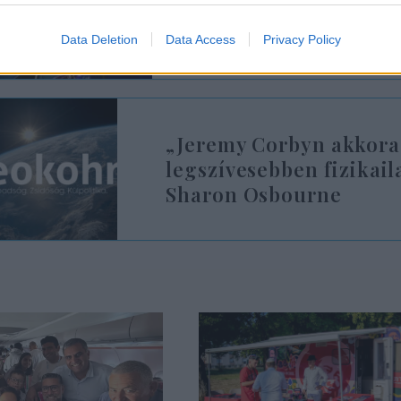
legendás brit rocksztár
Data Deletion
Data Access
Privacy Policy
„Jeremy Corbyn akkora
legszívesebben fizikai
Sharon Osbourne