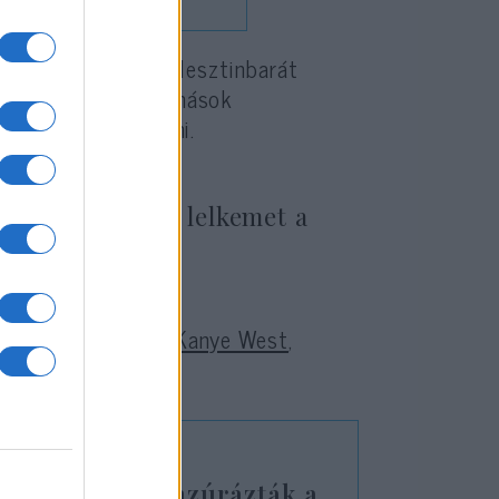
zrael-ellenes és palesztinbarát
atárolódott tőle, mások
érni vagy hallgatni.
elveszíteni a lelkemet a
t
Roger Waters
és
Kanye West
,
 törzsem” – cenzúrázták a