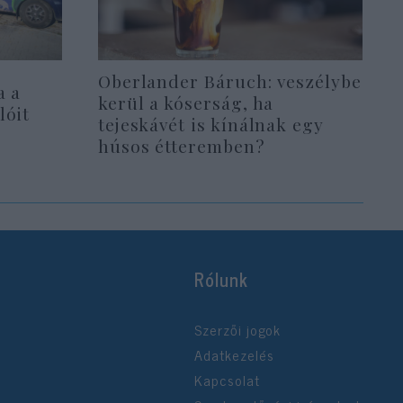
Oberlander Báruch: veszélybe
a a
kerül a kóserság, ha
lóit
tejeskávét is kínálnak egy
húsos étteremben?
Rólunk
Szerzői jogok
Adatkezelés
Kapcsolat