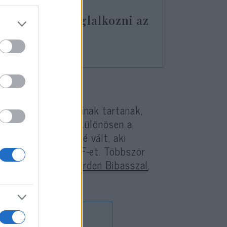
int nem kell foglalkozni az
ödőkkel
k kiemelkedő alakjának tartanak,
lmúlt években – és különösen a
smertebb zenészévé vált, aki
a Izraelt és az IDF-et. Többször
apcsolatba lépett
Jarden Bibasszal
,
a családját.