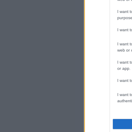
I want t
Dra
purpose
köz
I want 
boj
I want t
web or d
I want t
or app.
I want t
– m
I want t
ant
authenti