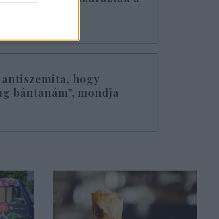
t
 antiszemita, hogy
lag bántanám”, mondja