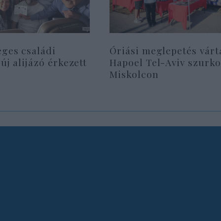
eges családi
Óriási meglepetés várt
 új alijázó érkezett
Hapoel Tel-Aviv szurko
Miskolcon