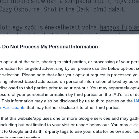
epi tribute show-ban, a színpadra lépett, hogy el
Ozzy Osbourne „Shot in the Dark” című dalait.
lőtt egy szót is énekelhetett volna,
hangos fújolá
egész fellépés alatt folytatódott. Az eseményről
rint a fújolás nem Draiman zenei teljesítménye miat
-
Do Not Process My Personal Information
áspontjából és Izrael iránti nyílt támogatásából fak
to opt-out of the sale, sharing to third parties, or processing of your per
formation for targeted advertising by us, please use the below opt-out s
r selection. Please note that after your opt-out request is processed y
eing interest-based ads based on personal information utilized by us or
disclosed to third parties prior to your opt-out. You may separately opt-
losure of your personal information by third parties on the IAB’s list of
eszült légkör ellenére a zsidó énekes folytatta a
. This information may also be disclosed by us to third parties on the
IA
löletnek, és profin befejezte a műsort az Anthrax
Participants
that may further disclose it to other third parties.
más zenekarok vezető zenészeivel együtt.
 that this website/app uses one or more Google services and may gath
including but not limited to your visit or usage behaviour. You may click 
 to Google and its third-party tags to use your data for below specifi
ogle consent section.