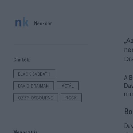
Neokohn
„A
ne
Dr
Cimkék:
BLACK SABBATH
A
B
Da
DAVID DRAIMAN
METÁL
min
OZZY OSBOURNE
ROCK
Bo
Dav
Megosztás: