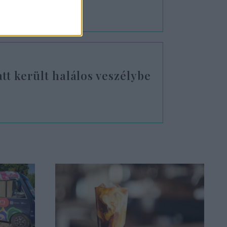
tt került halálos veszélybe