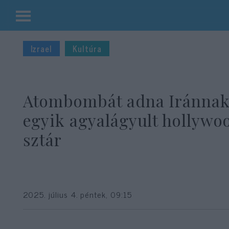
Kilépés
a
Izrael
Kultúra
tartalomba
Atombombát adna Iránnak
egyik agyalágyult hollywo
sztár
2025. július 4. péntek, 09:15