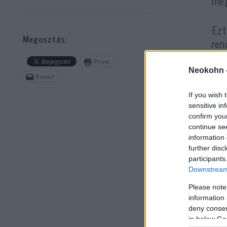
me
Ezt
Megosztás:
ren
Print
Neokohn 
Email
If you wish 
sensitive in
confirm you
continue se
– í
information 
further disc
ann
participants
Köz
Downstream 
Please note
Cus
information 
kor
deny consent
in below Go
ter