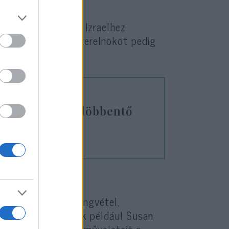
hogy a „vak hűség” Izraelhez
ahu izraeli miniszterelnököt pedig
rja szerint megdöbbentő
z Izrael-ellenes hangvétel,
 Az olyan hírességek például Susan