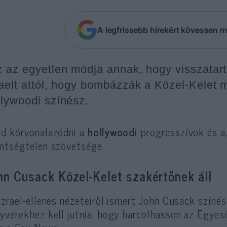
A legfrissebb hírekért kövessen m
z az egyetlen módja annak, hogy visszatar
raelt attól, hogy bombázzák a Közel-Kelet m
llywoodi színész.
d körvonalazódni a
hollywood
i progresszívok és a
ntségtelen szövetsége.
hn Cusack Közel-Kelet szakértőnek áll
Izrael-ellenes nézeteiről ismert John Cusack színés
yverekhez kell jutnia, hogy harcolhasson az Egyesül