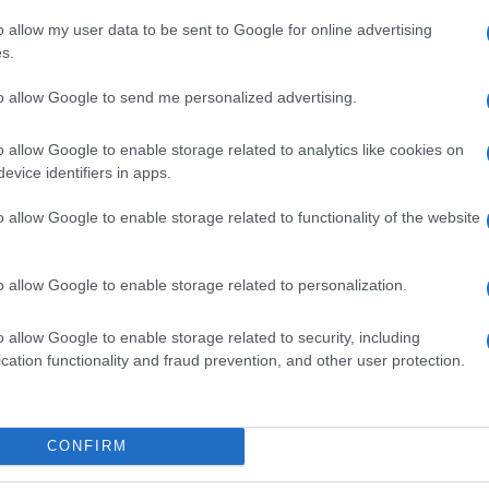
randon vagy
Mark Ruffalo
évek óta nyilvánosan bírá
esztin terroristák ellen. Ezek a vélemények gyakra
o allow my user data to be sent to Google for online advertising
atkoznak, de a megfogalmazásuk gyakran vált ki v
s.
y Izrael-párti közönség körében.
to allow Google to send me personalized advertising.
írességek részéről elhangzó kritikák a legtöbbszö
o allow Google to enable storage related to analytics like cookies on
evice identifiers in apps.
yzetet, figyelmen kívül hagyva Izrael biztonsági 
repét.
o allow Google to enable storage related to functionality of the website
nt arról a Neokohn is beszámolt, az Izrael védelmé
o allow Google to enable storage related to personalization.
 Gadot, Debra Messing vagy Mayim Bialik – gyakr
llnak a zsidó állam mellett.
o allow Google to enable storage related to security, including
cation functionality and fraud prevention, and other user protection.
CONFIRM
“Gyerekgyilkos” – pales
célba Gal Gadotot