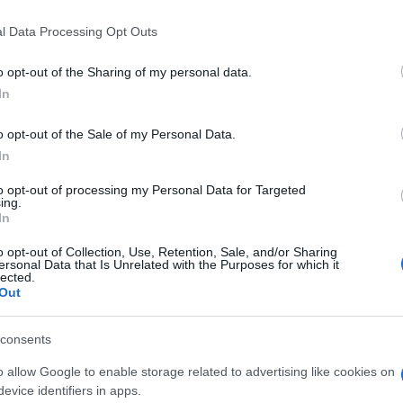
l Data Processing Opt Outs
Iránról szóló bejegyzés előtt a színész azt is
írta
, 
övetség egy népirtó” rezsimmel, és Benjamin Netanj
o opt-out of the Sharing of my personal data.
ilkos gengszternek” nevezte.
In
o opt-out of the Sale of my Personal Data.
In
A Jóbarátok zsidó sztá
to opt-out of processing my Personal Data for Targeted
ing.
Hollywood hallgatása
In
o opt-out of Collection, Use, Retention, Sale, and/or Sharing
ersonal Data that Is Unrelated with the Purposes for which it
lected.
Out
emberkedő hollywoodi sztárok
consents
ollywoodi sztárok körében időről időre megjelenik a
önösen a közel-keleti konfliktus felerősödésekor.
o allow Google to enable storage related to advertising like cookies on
evice identifiers in apps.