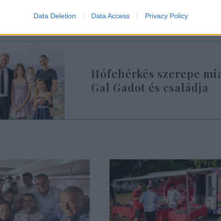
Data Deletion
Data Access
Privacy Policy
Hófehérkés szerepe mia
Gal Gadot és családja