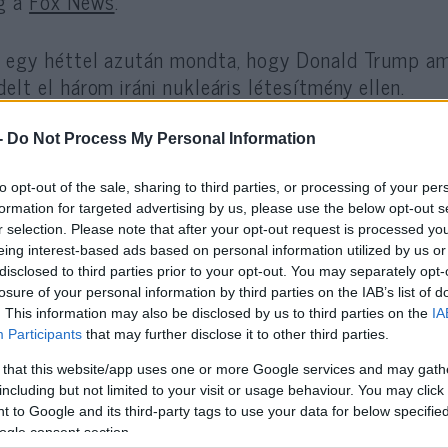
g a
Fox News
.
 egy héttel azután mondta, hogy Donald Trump am
delt el három iráni nukleáris létesítmény ellen.
-
Do Not Process My Personal Information
„Irán biztosan sietni fog a nukleáris feg
to opt-out of the sale, sharing to third parties, or processing of your per
meg is kellene szereznie őket”
formation for targeted advertising by us, please use the below opt-out s
r selection. Please note that after your opt-out request is processed y
eing interest-based ads based on personal information utilized by us or
rta Cusack június 27-én egy közösségi médiás beje
disclosed to third parties prior to your opt-out. You may separately opt-
losure of your personal information by third parties on the IAB’s list of
ak, hogy visszatartsa az Egyesült Államokat és Iz
. This information may also be disclosed by us to third parties on the
IA
el-Kelet minden országát.”
Participants
that may further disclose it to other third parties.
 that this website/app uses one or more Google services and may gath
ack régóta kritizálja a Trump-kormányt és a zsidó 
including but not limited to your visit or usage behaviour. You may click 
mány gázai műveleteit a Hamász által vezetett, 202
 to Google and its third-party tags to use your data for below specifi
ogle consent section.
rortámadások után.