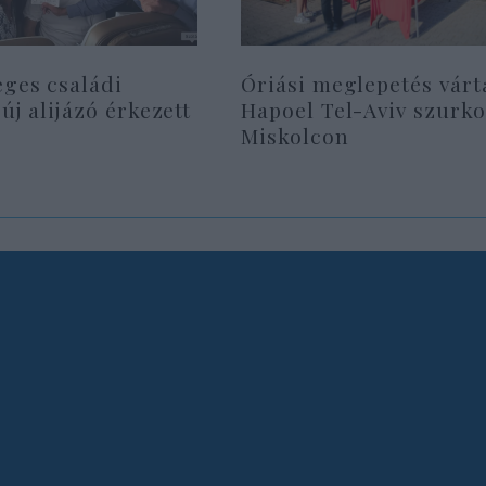
eges családi
Óriási meglepetés várt
 új alijázó érkezett
Hapoel Tel-Aviv szurko
Miskolcon