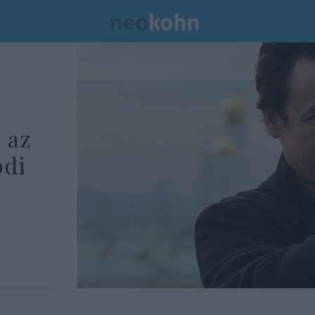
 az
odi