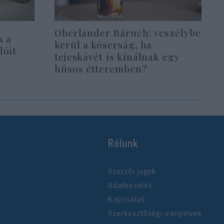
Oberlander Báruch: veszélybe
a a
kerül a kóserság, ha
lóit
tejeskávét is kínálnak egy
húsos étteremben?
Rólunk
Szerzői jogok
Adatkezelés
Kapcsolat
Szerkesztőségi irányelvek