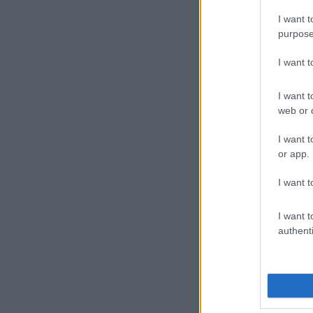
Sa
pal
I want t
hiv
purpose
vag
I want 
A h
I want t
web or d
hel
sze
I want t
or app.
Ami
I want t
Gal
kiá
I want t
authenti