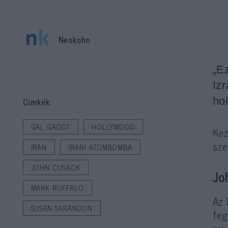
Neokohn
„E
Iz
ho
Cimkék:
GAL GADOT
HOLLYWOOD
Kez
sze
IRÁN
IRÁNI ATOMBOMBA
JOHN CUSACK
Jo
MARK RUFFALO
Az 
SUSAN SARANDON
feg