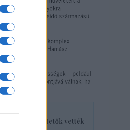
lják Izrael katonai műveleteit a
n emberi jogi aggályokra
itát, különösen a zsidó származású
r leegyszerűsítik a komplex
szempontjait vagy a Hamász
ben felszólaló hírességek – például
an
támadások
célpontjává válnak, ha
ztin-párti tüntetők vették