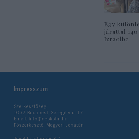
Egy különl
járattal 140
Izraelbe
Impresszum
Szerkesztőség:
1037 Budapest, Seregély u. 17.
Email:
info@neokohn.hu
Főszerkesztő: Megyeri Jonatán
További információ »