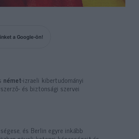
inket a Google-ön!
ös
német
-izraeli kibertudományi
szerző- és biztonsági szervei
ségese, és Berlin egyre inkább
közben növeli katonai képességeit és