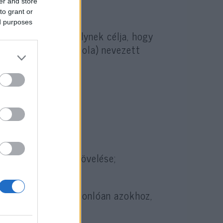
er and store
to grant or
ed purposes
et vázolt fel, amelynek célja, hogy
ome”-nak (Kiberkupola) nevezett
pont létrehozása;
 együttműködés növelése;
tése;
erek kiépítése, hasonlóan azokhoz,
.