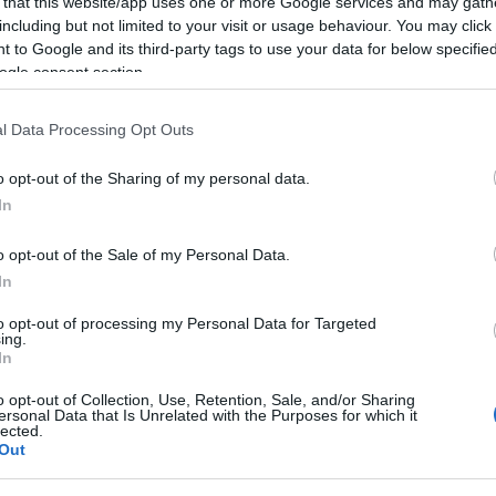
 that this website/app uses one or more Google services and may gath
berkupola
including but not limited to your visit or usage behaviour. You may click 
 to Google and its third-party tags to use your data for below specifi
ild
beszámolója szerint Dobrindt egy ötpontos terv
ogle consent section.
etország számára létrehozzák az általa „Cyber D
l Data Processing Opt Outs
elmi rendszert.
o opt-out of the Sharing of my personal data.
erv állítólag a következőket tartalmazza:
In
o opt-out of the Sale of my Personal Data.
közös német-izraeli kibertudományi kutatóköz
In
a kibervédelmi együttműködés erősítése;
to opt-out of processing my Personal Data for Targeted
ing.
a Moszad és német megfelelője, a
BND
közötti
In
Németország drónelhárító képességeinek bőví
o opt-out of Collection, Use, Retention, Sale, and/or Sharing
ersonal Data that Is Unrelated with the Purposes for which it
valamint polgári óvóhelyek és vészjelző rendsz
lected.
Out
amelyeket Izrael az iráni háború idején használt