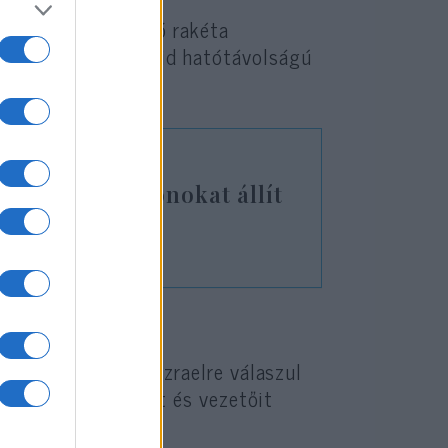
zta kétezer elfogó rakéta
”-hoz hasonló, rövid hatótávolságú
i öngyilkos drónokat állít
hr
100 drónt lőtt ki Izraelre válaszul
át, rakétagyártását és vezetőit