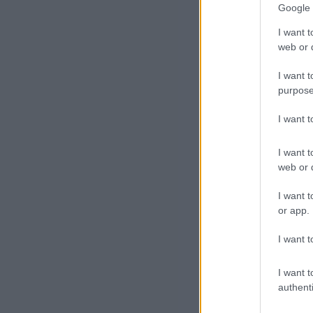
Google 
Mar
I want t
bes
web or d
rak
I want t
purpose
I want 
I want t
web or d
I want t
or app.
Né
I want t
Irá
az 
I want t
authenti
cél