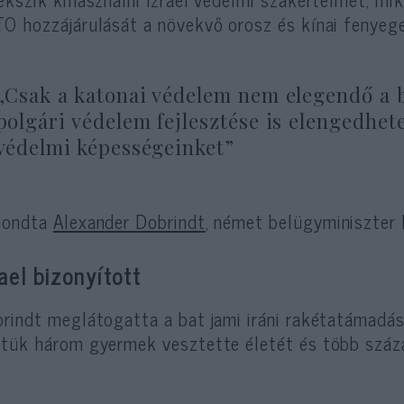
O hozzájárulását a növekvő orosz és kínai fenyeg
„Csak a katonai védelem nem elegendő a b
polgári védelem fejlesztése is elengedhet
védelmi képességeinket”
mondta
Alexander Dobrindt
, német belügyminiszter 
rael bizonyított
rindt meglátogatta a bat jami iráni rakétatámadás 
tük három gyermek vesztette életét és több száz