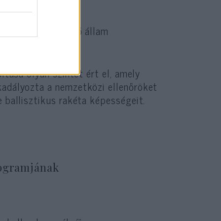
 bizonyultak annak
ett célját, a zsidó állam
ítása olyan szintet ért el, amely
kadályozta a nemzetközi ellenőröket
e ballisztikus rakéta képességeit.
rogramjának