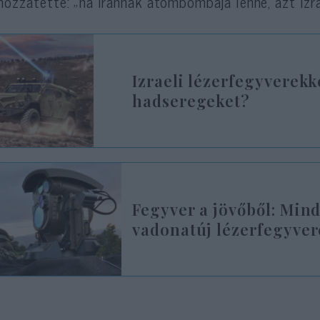
hozzátette: „ha Iránnak atombombája lenne, azt Izra
Izraeli lézerfegyverekk
hadseregeket?
Fegyver a jövőből: Mind
vadonatúj lézerfegyver