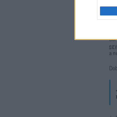
Izr
meg
meg
Bár
egy
a n
Dob