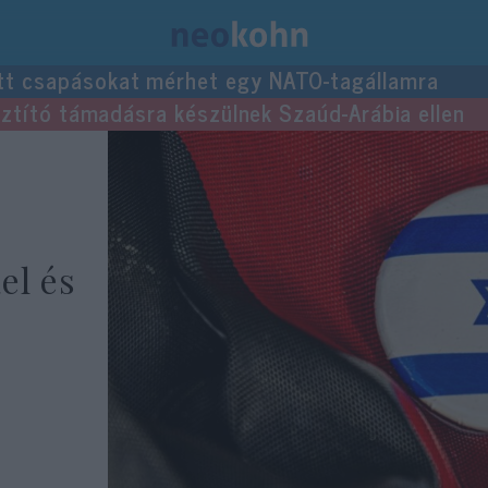
tt csapásokat mérhet egy NATO-tagállamra
usztító támadásra készülnek Szaúd-Arábia ellen
el és