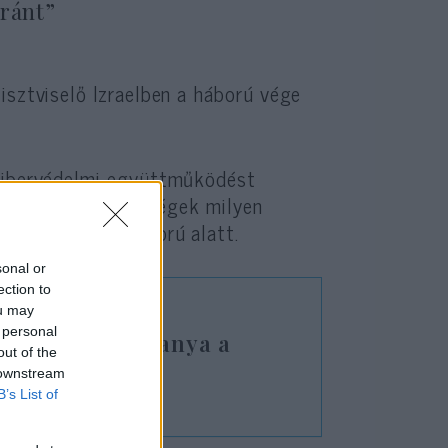
iránt”
isztviselő Izraelben a háború vége
 kibervédelmi együttműködést
kibervédelmi képességek milyen
en a 12 napos háború alatt.
sonal or
ection to
ou may
 personal
 – Izrael új aranya a
out of the
 downstream
B’s List of