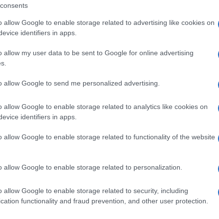
consents
kus Söder bajor miniszterelnök továbbá szorgalma
o allow Google to enable storage related to advertising like cookies on
zerzését, hogy Németország egy izraeli „Vaskupola
evice identifiers in apps.
étavédelmi rendszert kapjon.
o allow my user data to be sent to Google for online advertising
s.
to allow Google to send me personalized advertising.
Berlin berendelt: izrael
hadrendbe a Bundeswe
o allow Google to enable storage related to analytics like cookies on
evice identifiers in apps.
o allow Google to enable storage related to functionality of the website
metország is Izrael mögött áll
o allow Google to enable storage related to personalization.
n több mint 500 ballisztikus rakétát és körülbelül 1
izraeli csapásokra, amelyek Irán nukleáris programj
o allow Google to enable storage related to security, including
cation functionality and fraud prevention, and other user protection.
ozták.