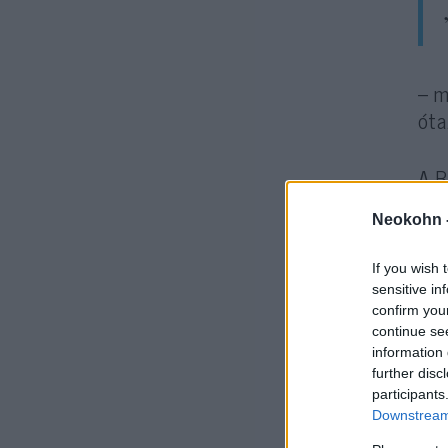
– m
óta
A B
Izr
Neokohn 
sze
If you wish 
sensitive in
confirm you
continue se
information 
further disc
participants
Downstream 