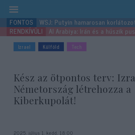
Kilépés
WSJ: Putyin hamarosan korlátozo
a
Al Arabiya: Irán és a húszik p
tartalomba
Izrael
Külföld
Tech
Kész az ötpontos terv: Izra
Németország létrehozza a
Kiberkupolát!
2025. július 1. kedd, 18:00