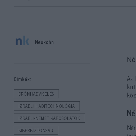
Neokohn
Né
Az 
Cimkék:
kut
köz
DRÓNHADVISELÉS
IZRAELI HADITECHNOLÓGIA
Né
IZRAELI-NÉMET KAPCSOLATOK
Ném
KIBERBIZTONSÁG
igy