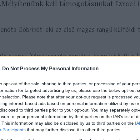
„Mélyítenünk kell támogatásunkat Izrael 
ondta Dobrindt, aki az első magas rangú külföldi t
.
ild szerint Németország döntése, hogy kibővíti a
aellel, részben annak köszönhető, hogy az izraeli 
-
Do Not Process My Personal Information
repet játszottak az iráni támadások visszaveréséb
to opt-out of the sale, sharing to third parties, or processing of your per
formation for targeted advertising by us, please use the below opt-out s
r selection. Please note that after your opt-out request is processed y
eing interest-based ads based on personal information utilized by us or
Szárnyalnak a bevételek
disclosed to third parties prior to your opt-out. You may separately opt-
hadiipar lett
losure of your personal information by third parties on the IAB’s list of
. This information may also be disclosed by us to third parties on the
IA
Participants
that may further disclose it to other third parties.