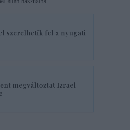
el ellen használná”.
el szerelhetik fel a nyugati
ent megváltoztat Izrael
e