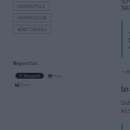
NAT
KIBERKUPOLA
KIBERVÉDELEM
NÉMETORSZÁG
Megosztás:
– 
Print
Email
Iz
Dob
köz