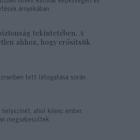
etések árnyékában.
iztonság tekintetében. A
etlen ahhoz, hogy erősítsük
Izraelben tett látogatása során.
helyszínét, ahol kilenc ember,
an megsebesültek.