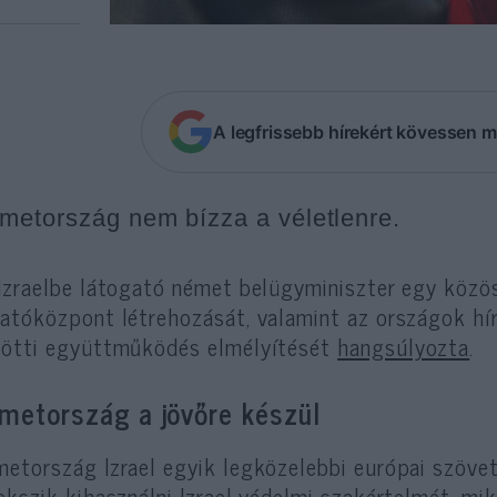
A legfrissebb hírekért kövessen m
metország nem bízza a véletlenre.
Izraelbe látogató német belügyminiszter egy köz
atóközpont létrehozását, valamint az országok hír
ötti együttműködés elmélyítését
hangsúlyozta
.
metország a jövőre készül
etország Izrael egyik legközelebbi európai szövet
ekszik kihasználni Izrael védelmi szakértelmét, mi