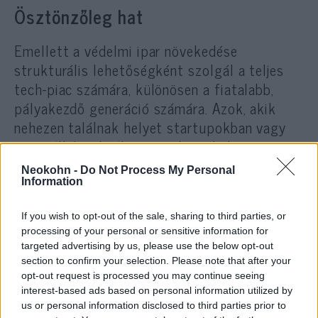
Ösztönzőleg hat
Emellett a védelmi ipar növekedése
strukturális lehetőségként szolgál a teljes
tech-piac számára, különösen a fiatalabb,
pályakezdő generáció számára. Azok, akik
nehezen találnak helyet startupokban vagy
nagyvállalatoknál, itt strukturált képzést,
tapasztalatot és stabil környezetet kapnak.
Neokohn -
Do Not Process My Personal
Information
Így a szektor nemcsak a hagyományos
If you wish to opt-out of the sale, sharing to third parties, or
katonai pályákon, hanem tágabb értelemben
processing of your personal or sensitive information for
is bővítheti az izraeli kiválóságok körét, sőt,
targeted advertising by us, please use the below opt-out
ugródeszkát jelenthet a jövőbeli
section to confirm your selection. Please note that after your
opt-out request is processed you may continue seeing
vállalkozásokhoz vagy civil tech-karrierhez.
interest-based ads based on personal information utilized by
us or personal information disclosed to third parties prior to