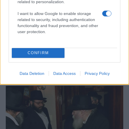
related to personalization.
Történelmi: „Szörny üzemmódban”
csaptak le az izraeli F-35-ös
vadászrepülőgépek
I want to allow Google to enable storage
related to security, including authentication
functionality and fraud prevention, and other
user protection.
Michael Oren: Az izraeli-iráni háború
egyik fontos tanulsága
CONFIRM
Data Deletion
Data Access
Privacy Policy