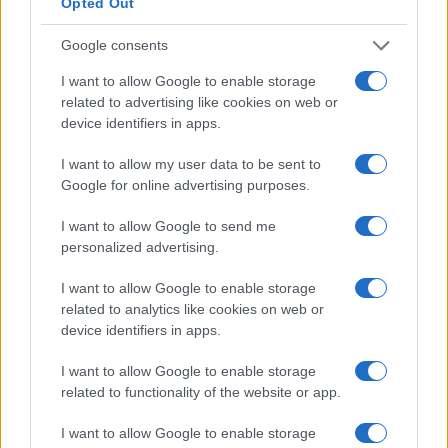
Opted Out
amerikaiak és az európaiak – óvatosak a
katonai alkalmazású technológiák
Google consents
finanszírozásával kapcsolatban.
I want to allow Google to enable storage
related to advertising like cookies on web or
Ha az egész ökoszisztéma túlságosan a
device identifiers in apps.
védelmi szektor irányába tolódik, az
I want to allow my user data to be sent to
elriaszthatja a külföldi befektetőket,
Google for online advertising purposes.
korlátozhatja a polgári piacokra való
I want to allow Google to send me
betörést és gyengítheti Izrael innovatív,
personalized advertising.
globális hírnevét.
I want to allow Google to enable storage
related to analytics like cookies on web or
Ez nem feltétlenül negatív jelenség, de
device identifiers in apps.
elengedhetetlen az egyensúly megtartása és
az előrelátó stratégia.
I want to allow Google to enable storage
related to functionality of the website or app.
I want to allow Google to enable storage