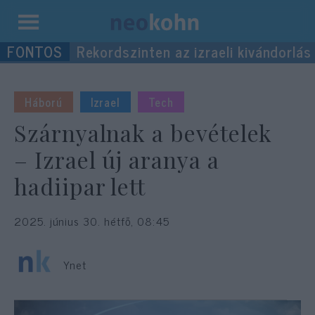
Kilépés
Rekordszinten az izraeli kivándorlás
a
tartalomba
Háború
Izrael
Tech
Szárnyalnak a bevételek
– Izrael új aranya a
hadiipar lett
2025. június 30. hétfő, 08:45
Ynet