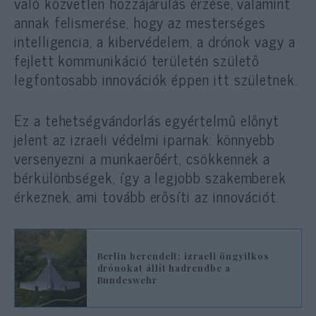
való közvetlen hozzájárulás érzése, valamint
annak felismerése, hogy az mesterséges
intelligencia, a kibervédelem, a drónok vagy a
fejlett kommunikáció területén születő
legfontosabb innovációk éppen itt születnek.
Ez a tehetségvándorlás egyértelmű előnyt
jelent az izraeli védelmi iparnak: könnyebb
versenyezni a munkaerőért, csökkennek a
bérkülönbségek, így a legjobb szakemberek
érkeznek, ami tovább erősíti az innovációt.
Berlin berendelt: izraeli öngyilkos
drónokat állít hadrendbe a
Bundeswehr