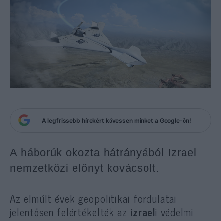
A legfrissebb hírekért kövessen minket a Google-ön!
A háborúk okozta hátrányából Izrael
nemzetközi előnyt kovácsolt.
Az elmúlt évek geopolitikai fordulatai
jelentősen felértékelték az
izrael
i védelmi