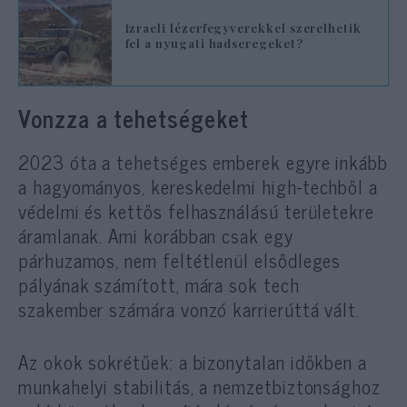
Izraeli lézerfegyverekkel szerelhetik
fel a nyugati hadseregeket?
Vonzza a tehetségeket
2023 óta a tehetséges emberek egyre inkább
a hagyományos, kereskedelmi high-techből a
védelmi és kettős felhasználású területekre
áramlanak. Ami korábban csak egy
párhuzamos, nem feltétlenül elsődleges
pályának számított, mára sok tech
szakember számára vonzó karrierúttá vált.
Az okok sokrétűek: a bizonytalan időkben a
munkahelyi stabilitás, a nemzetbiztonsághoz