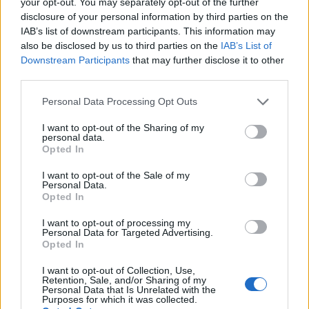
Ugyanakkor a civil tech irányából a védelmi
your opt-out. You may separately opt-out of the further
disclosure of your personal information by third parties on the
szektor felé történő elmozdulás komoly
IAB’s list of downstream participants. This information may
kérdéseket
vet fel az egész iparág jövőjét
also be disclosed by us to third parties on the
IAB’s List of
illetően. Ez a folyamat aggodalmakat kelt a
Downstream Participants
that may further disclose it to other
third parties.
„Startup Nemzet” hagyományosan nyitott és
globális ökoszisztémája kapcsán, amely
Please note that this website/app uses one or more Google
Personal Data Processing Opt Outs
nélkülözhetetlen Izrael technológiai
services and may gather and store information including but
not limited to your visit or usage behaviour. You may click to
I want to opt-out of the Sharing of my
sikereihez.
personal data.
grant or deny consent to Google and its third-party tags to
Opted In
use your data for below specified purposes in below Google
consent section.
I want to opt-out of the Sale of my
Personal Data.
Opted In
Spanyolország lábon lőtte magát: Nem
kérnek a “népirtó” izraeli rakétákból
I want to opt-out of processing my
Personal Data for Targeted Advertising.
Opted In
A befektetők aggódnak
I want to opt-out of Collection, Use,
Retention, Sale, and/or Sharing of my
Personal Data that Is Unrelated with the
Továbbá egyes befektetők – főként az
Purposes for which it was collected.