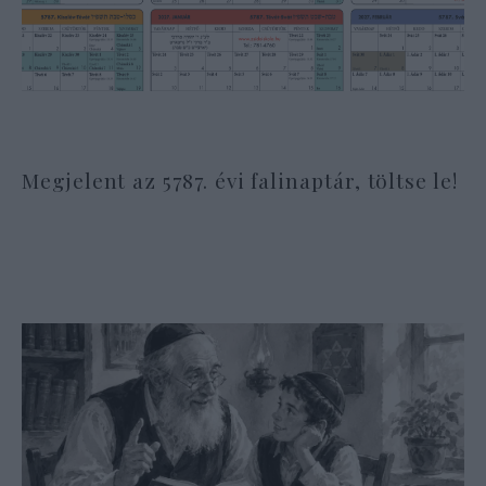
Megjelent az 5787. évi falinaptár, töltse le!