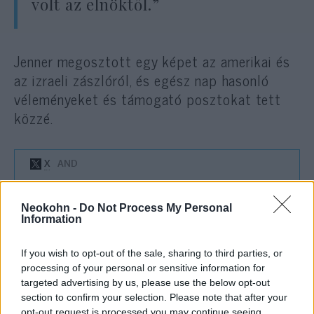
volt az elnöktől.”
Jenner megosztott egy képet az amerikai és
az izraeli zászlóról, és egész nap hasonló
véleményeket és támogató posztokat tett
közzé.
Neokohn -
Do Not Process My Personal
Information
A komikus és lelkes Trump támogató,
Roseanne Barr amerikai színésznő lelkesen
If you wish to opt-out of the sale, sharing to third parties, or
írta posztjában: „Ezért szavaztam!”
processing of your personal or sensitive information for
targeted advertising by us, please use the below opt-out
section to confirm your selection. Please note that after your
Dean Cain, aki leginkább a
Lois & Clark
című
opt-out request is processed you may continue seeing