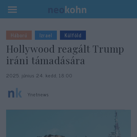
Kilépés
a
tartalomba
Háború
Izrael
Külföld
Hollywood reagált Trump
iráni támadására
2025. június 24. kedd, 18:00
Ynetnews