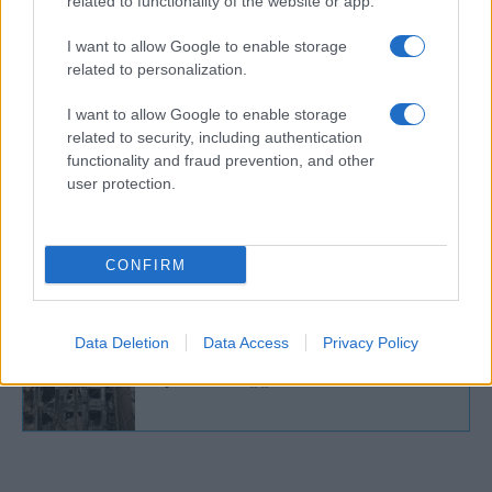
related to functionality of the website or app.
A helyzet alakulásával az elkövetkező
I want to allow Google to enable storage
related to personalization.
órákban és napokban további reakciók
várhatók a szórakoztatóiparból.
I want to allow Google to enable storage
related to security, including authentication
functionality and fraud prevention, and other
user protection.
Putyin elítélte az Irán elleni
támadásokat, de nem ígért katonai
támogatást
CONFIRM
Data Deletion
Data Access
Privacy Policy
Iráni rakétatámadás a tűzszünet életbe
lépésének reggelén