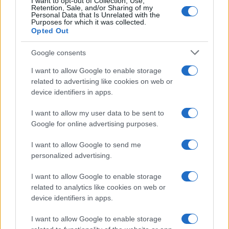
I want to opt-out of Collection, Use,
vezetők viszont őrültek.”
Retention, Sale, and/or Sharing of my
Personal Data that Is Unrelated with the
Purposes for which it was collected.
Opted Out
Trump tűzszünetet jelentett be
Google consents
Hétfő este Trump
bejelentette
: Izrael és Irán
I want to allow Google to enable storage
related to advertising like cookies on web or
megállapodott egy „teljes és totális”
device identifiers in apps.
tűzszünetről, amelynek nyomán véget érhet a
közel-keleti térségben 12 napja zajló háború.
I want to allow my user data to be sent to
A tűzszünet első szakasza az amerikai elnök
Google for online advertising purposes.
szerint már életbe is lépett, és a bejelentés
I want to allow Google to send me
szerint mindkét fél felfüggeszti a katonai
personalized advertising.
műveleteket. Azonban
röviddel ezután, iráni
I want to allow Google to enable storage
rakétatámadás
érte Beer Sevá városának
related to analytics like cookies on web or
közelében, Izrael déli részét. A támadás során
device identifiers in apps.
négy civil életét vesztette, legalább húszan
I want to allow Google to enable storage
megsérültek.