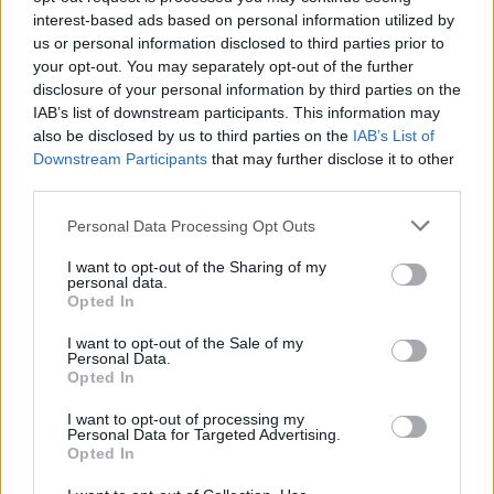
sorozat Supermanjeként ismert, szintén
interest-based ads based on personal information utilized by
megosztott bejegyzéseket, amelyekben
us or personal information disclosed to third parties prior to
your opt-out. You may separately opt-out of the further
dicsérte az amerikai légitámadásokat.
disclosure of your personal information by third parties on the
IAB’s list of downstream participants. This information may
„Az izraeli és amerikai vezetők
also be disclosed by us to third parties on the
IAB’s List of
Downstream Participants
that may further disclose it to other
őrültek”
third parties.
Az amerikai színész Billy Baldwin cinikusabb
Please note that this website/app uses one or more Google
Personal Data Processing Opt Outs
services and may gather and store information including but
véleményt fogalmazott meg:
not limited to your visit or usage behaviour. You may click to
I want to opt-out of the Sharing of my
personal data.
grant or deny consent to Google and its third-party tags to
Opted In
use your data for below specified purposes in below Google
consent section.
„Az iráni emberek gyönyörűek.
I want to opt-out of the Sale of my
Personal Data.
Irán vezetői őrültek. Az izraeli
Opted In
emberek gyönyörűek. Izrael
I want to opt-out of processing my
vezetői őrültek. Az amerikaiak
Personal Data for Targeted Advertising.
Opted In
szintén gyönyörűek. Az amerikai