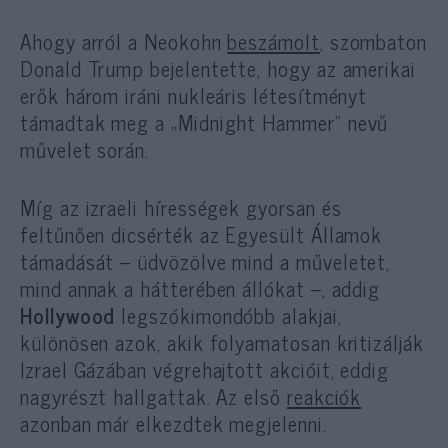
Ahogy arról a Neokohn
beszámolt
, szombaton
Donald Trump bejelentette, hogy az amerikai
erők három iráni nukleáris létesítményt
támadtak meg a „Midnight Hammer” nevű
művelet során.
Míg az izraeli hírességek gyorsan és
feltűnően dicsérték az Egyesült Államok
támadását – üdvözölve mind a műveletet,
mind annak a hátterében állókat –, addig
Hollywood
legszókimondóbb alakjai,
különösen azok, akik folyamatosan kritizálják
Izrael Gázában végrehajtott akcióit, eddig
nagyrészt hallgattak. Az első
reakciók
azonban már elkezdtek megjelenni.