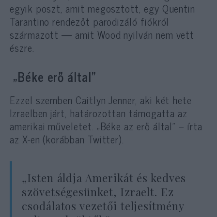
egyik poszt, amit megosztott, egy Quentin
Tarantino rendezőt parodizáló fiókról
származott — amit Wood nyilván nem vett
észre.
„Béke erő által”
Ezzel szemben Caitlyn Jenner, aki két hete
Izraelben járt, határozottan támogatta az
amerikai műveletet. „Béke az erő által” – írta
az X-en (korábban Twitter).
„Isten áldja Amerikát és kedves
szövetségesünket, Izraelt. Ez
csodálatos vezetői teljesítmény