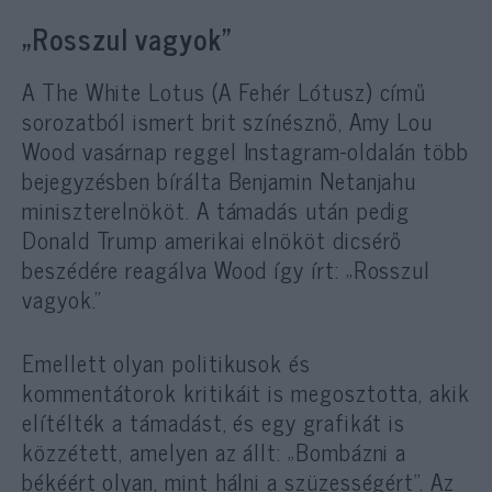
„Rosszul vagyok”
A The White Lotus (A Fehér Lótusz) című
sorozatból ismert brit színésznő, Amy Lou
Wood vasárnap reggel Instagram-oldalán több
bejegyzésben bírálta Benjamin Netanjahu
miniszterelnököt. A támadás után pedig
Donald Trump amerikai elnököt dicsérő
beszédére reagálva Wood így írt: „Rosszul
vagyok.”
Emellett olyan politikusok és
kommentátorok kritikáit is megosztotta, akik
elítélték a támadást, és egy grafikát is
közzétett, amelyen az állt: „Bombázni a
békéért olyan, mint hálni a szüzességért”. Az