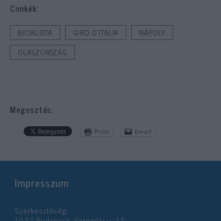
Cimkék:
BICIKLISTA
GIRO D’ITALIA
NÁPOLY
OLASZORSZÁG
Megosztás:
Print
Email
Impresszum
Szerkesztőség:
1037 Budapest, Seregély u. 17.