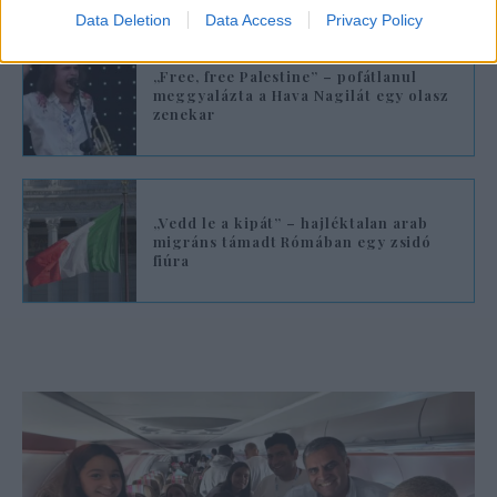
Data Deletion
Data Access
Privacy Policy
„Free, free Palestine” – pofátlanul
meggyalázta a Hava Nagilát egy olasz
zenekar
„Vedd le a kipát” – hajléktalan arab
migráns támadt Rómában egy zsidó
fiúra