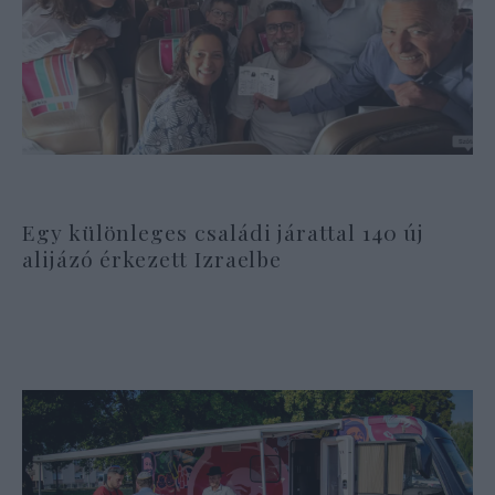
Egy különleges családi járattal 140 új
alijázó érkezett Izraelbe