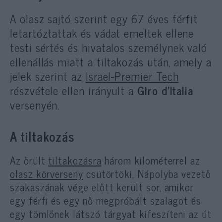
A olasz sajtó szerint egy 67 éves férfit
letartóztattak és vádat emeltek ellene
testi sértés és hivatalos személynek való
ellenállás miatt a tiltakozás után, amely a
jelek szerint az
Israel-Premier Tech
részvétele ellen irányult a
Giro d’Italia
versenyén.
A tiltakozás
Az őrült
tiltakozásra
három kilométerrel az
olasz körverseny
csütörtöki, Nápolyba vezető
szakaszának vége előtt került sor, amikor
egy férfi és egy nő megpróbált szalagot és
egy tömlőnek látszó tárgyat kifeszíteni az út