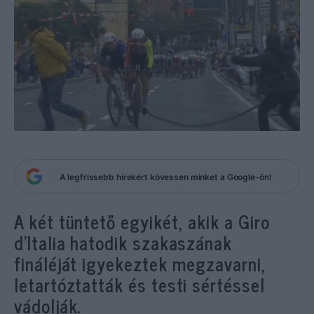
A legfrissebb hírekért kövessen minket a Google-ön!
A két tüntető egyikét, akik a Giro
d’Italia hatodik szakaszának
fináléját igyekeztek megzavarni,
letartóztatták és testi sértéssel
vádolják.