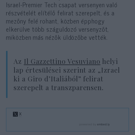
Israel-Premier Tech csapat versenyen való
részvételét elítélő felirat szerepelt, és a
mezőny felé rohant, közben épphogy
elkerülve több száguldozó versenyzőt,
miközben más nézők üldözőbe vették.
Az
Il Gazzettino Vesuviano
helyi
lap értesülései szerint az „Izrael
ki a Giro d’Italiából” felirat
szerepelt a transzparensen.