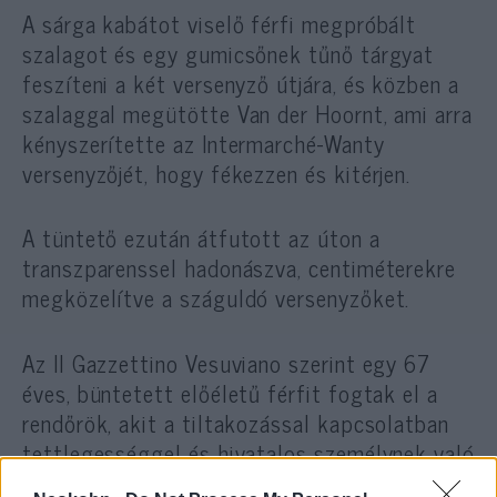
A sárga kabátot viselő férfi megpróbált
szalagot és egy gumicsőnek tűnő tárgyat
feszíteni a két versenyző útjára, és közben a
szalaggal megütötte Van der Hoornt, ami arra
kényszerítette az Intermarché-Wanty
versenyzőjét, hogy fékezzen és kitérjen.
A tüntető ezután átfutott az úton a
transzparenssel hadonászva, centiméterekre
megközelítve a száguldó versenyzőket.
Az Il Gazzettino Vesuviano szerint egy 67
éves, büntetett előéletű férfit fogtak el a
rendőrök, akit a tiltakozással kapcsolatban
tettlegességgel és hivatalos személynek való
ellenállással vádoltak meg.