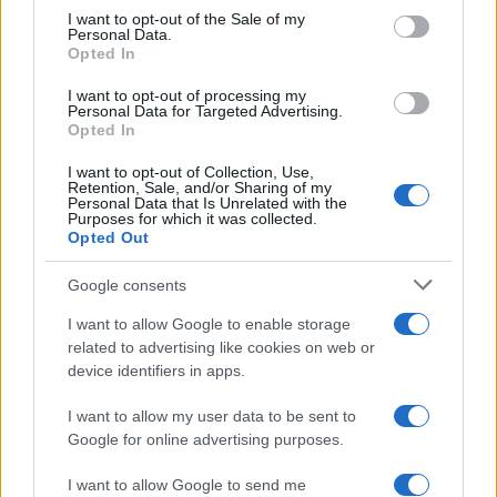
consent section.
még mi minden volt nála. Teljesen megálltam.
I want to opt-out of the Sale of my
Personal Data.
Egyenesen keresztül hajtottam rajtuk, de
Opted In
teljesen megálltam, mert teljesen elállták az
I want to opt-out of processing my
utat.
Personal Data for Targeted Advertising.
Opted In
I want to opt-out of Collection, Use,
„Aztán újra kell indulnod, miközben teljesen ki
Retention, Sale, and/or Sharing of my
Personal Data that Is Unrelated with the
vagy ütve, hogy úgy mondjam. Ez nagyon
Purposes for which it was collected.
nehéz. Valóban volt hatása.
Opted Out
Google consents
Nem tudom, hogy másképp
I want to allow Google to enable storage
related to advertising like cookies on web or
sikerült volna-e, nem hiszem. De
device identifiers in apps.
szégyen, hogy így kell véget
I want to allow my user data to be sent to
érnie.”
Google for online advertising purposes.
I want to allow Google to send me