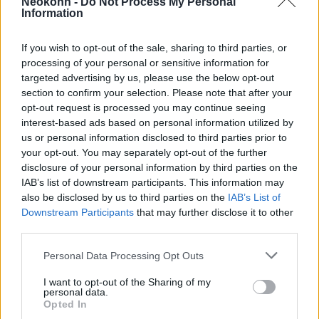
Neokohn -
Do Not Process My Personal
Information
If you wish to opt-out of the sale, sharing to third parties, or
“Cionistákat nem szolgálunk ki” –
nápolyi étteremből rúgtak ki egy
processing of your personal or sensitive information for
izraeli családot
targeted advertising by us, please use the below opt-out
section to confirm your selection. Please note that after your
opt-out request is processed you may continue seeing
“Teljesen megálltam”
interest-based ads based on personal information utilized by
us or personal information disclosed to third parties prior to
your opt-out. You may separately opt-out of the further
Az Alpecin-Deceuninck versenyzője, Kaden
disclosure of your personal information by third parties on the
Groves által megnyert szakasz után Van der
IAB’s list of downstream participants. This information may
Hoorn kifejtette, hogy a tüntetők akciójának
also be disclosed by us to third parties on the
IAB’s List of
Downstream Participants
that may further disclose it to other
köszönhetően „teljesen leállt”.
third parties.
Please note that this website/app uses one or more Google
„Három kilométerrel a vége előtt jöttek azok
Personal Data Processing Opt Outs
services and may gather and store information including but
a tüntetők az útra” – mondta a holland
not limited to your visit or usage behaviour. You may click to
I want to opt-out of the Sharing of my
personal data.
versenyző az Eurosportnak. „Hirtelen valaki
grant or deny consent to Google and its third-party tags to
Opted In
ott állt előttem egy szalaggal és ki tudja,
use your data for below specified purposes in below Google