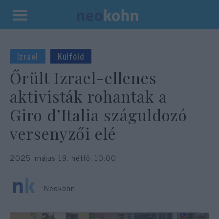
Kilépés
a
tartalomba
Izrael
Külföld
Őrült Izrael-ellenes
aktivisták rohantak a
Giro d’Italia száguldozó
versenyzői elé
2025. május 19. hétfő, 10:00
Neokohn