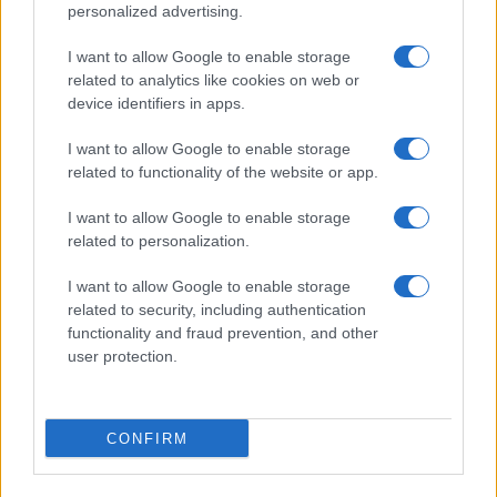
– mondta.
personalized advertising.
I want to allow Google to enable storage
„Ő [Paleni] körbekerékpározta őket, míg én
related to analytics like cookies on web or
device identifiers in apps.
teljesen mozdulatlan voltam. Egyszerűen
teljesen el voltam blokkolva, ami azt
I want to allow Google to enable storage
jelentette, hogy keményen kellett fékeznem.
related to functionality of the website or app.
Ez körülbelül tíz másodpercnyi különbséget
I want to allow Google to enable storage
jelentett.”
related to personalization.
I want to allow Google to enable storage
Az Israel-Premier Tech kerékpárversenyeken
related to security, including authentication
való jelenléte és Izrael gázai akciói elleni
functionality and fraud prevention, and other
tiltakozások nem új keletűek – bár még soha
user protection.
nem voltak olyan közel ahhoz, hogy a
versenyre is hatással legyenek, mint
CONFIRM
csütörtökön, három kilométerre a nápolyi
céltól.