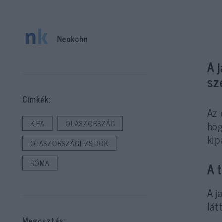
Neokohn
A 
sz
Cimkék:
Az 
ho
KIPA
OLASZORSZÁG
kip
OLASZORSZÁGI ZSIDÓK
RÓMA
A 
A j
lát
Megosztás: