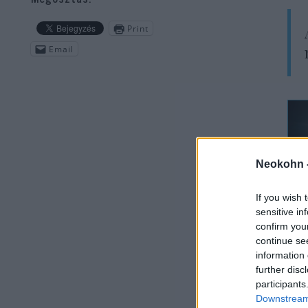
Print
Email
Neokohn 
If you wish 
sensitive in
A h
confirm you
continue se
Pia
information 
inc
further disc
tör
participants
Downstream 
tar