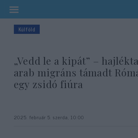
Kilépés
a
Külföld
tartalomba
„Vedd le a kipát” – hajlékt
arab migráns támadt Róm
egy zsidó fiúra
2025. február 5. szerda, 10:00