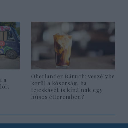
Oberlander Báruch: veszélybe
a a
kerül a kóserság, ha
lóit
tejeskávét is kínálnak egy
húsos étteremben?