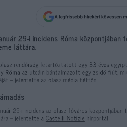
A legfrissebb hírekért kövessen m
január 29-i incidens Róma központjában t
eme láttára.
olasz rendőrség letartóztatott egy 33 éves egyipto
gy
Róma
az utcáin bántalmazott egy zsidó fiút, mi
áját –
jelentette
az olasz média hétfőn.
támadás
anuár 29-i incidens az olasz főváros központjában 
tára – jelentette a
Castelli Notizie
hírportál.