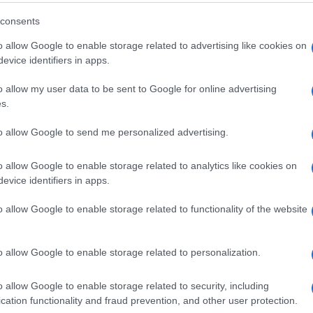
y másik incidens
consents
nt arról lapunk is
beszámolt
, nemrég több olasz 
o allow Google to enable storage related to advertising like cookies on
ánóban, Bresciában és Bolognában is tüntetések z
evice identifiers in apps.
ékére, aki a barátja, Fares Bouzidi által vezetett 
o allow my user data to be sent to Google for online advertising
dőrségi üldözés során.
s.
to allow Google to send me personalized advertising.
2 éves, tunéziai származású Bouzidi nem állt meg a
dőrautóval a hátában egy oszlopnak ütközött. Elg
o allow Google to enable storage related to analytics like cookies on
t emberölésben való bűnrészesség miatt letartóztat
evice identifiers in apps.
dőrautó hozzáért a mopedhez az ütközés előtt.
o allow Google to enable storage related to functionality of the website
ovemberi üldözés egy részéről egy videófelvétel ke
tetésekhez vezetett, amelyeket az Olasz Rasszizm
o allow Google to enable storage related to personalization.
amelyekhez diákcsoportok és más egyesületek is c
o allow Google to enable storage related to security, including
eóból
nem derül ki egyértelműen, hogy a rendőrau
cation functionality and fraud prevention, and other user protection.