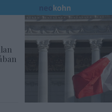
alan
ában