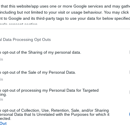
 that this website/app uses one or more Google services and may gath
including but not limited to your visit or usage behaviour. You may click 
 más európai és Európán kívüli országhoz hasonló
 to Google and its third-party tags to use your data for below specifi
szaporodtak az antiszemita incidensek 2023. októ
ogle consent section.
ilánói Kortárs Zsidó Dokumentációs Központ Alap
l Data Processing Opt Outs
figyelőközpontja 2023-ban 454 incidenst dokumen
o opt-out of the Sharing of my personal data.
2-es adatnak. A Megfigyelőközpont még nem tett
In
entését.
o opt-out of the Sale of my Personal Data.
In
to opt-out of processing my Personal Data for Targeted
ing.
Ki érti ezt: egy arab fi
In
egy olasz zsinagógára
o opt-out of Collection, Use, Retention, Sale, and/or Sharing
ersonal Data that Is Unrelated with the Purposes for which it
lected.
Out