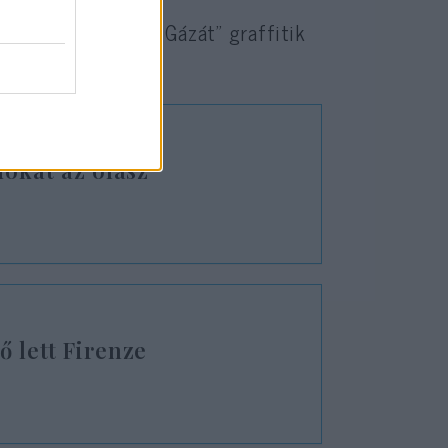
gógát és a „szabad Gázát” graffitik
dókat az olasz
ő lett Firenze