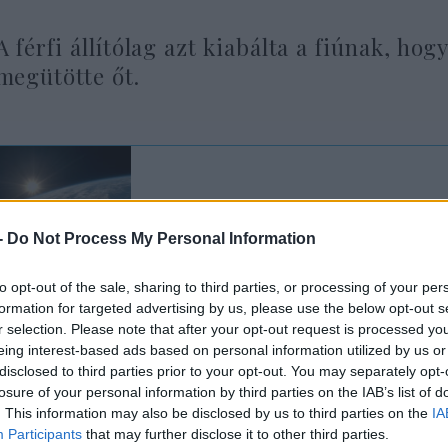
A férfi állítólag azt kiabálta a fiúnak, hog
megütötte őt.
„Hitlernek igaza volt” 
ki a római vegánfeszti
-
Do Not Process My Personal Information
to opt-out of the sale, sharing to third parties, or processing of your per
formation for targeted advertising by us, please use the below opt-out s
ajléktalan, büntetlen előéletű gyanúsítottat az in
r selection. Please note that after your opt-out request is processed y
eing interest-based ads based on personal information utilized by us or
zza della Repubblica közelében tartóztatták le. Az
disclosed to third parties prior to your opt-out. You may separately opt-
idensről készült kamerafelvételek alapján azonosít
losure of your personal information by third parties on the IAB’s list of
ött üvegdarabbal fenyegetett meg egy boltost. A fé
. This information may also be disclosed by us to third parties on the
IA
Participants
that may further disclose it to other third parties.
tózkodik Olaszországban, de a bevándorlási hatósá