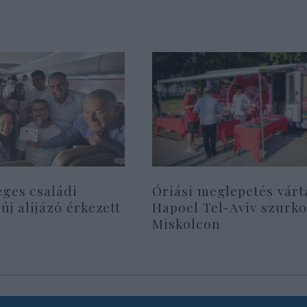
eges családi
Óriási meglepetés várt
 új alijázó érkezett
Hapoel Tel-Aviv szurko
Miskolcon