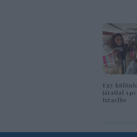
Egy különl
járattal 140
Izraelbe