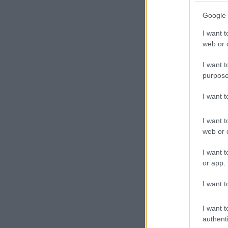
Eg
Google 
Ami
I want t
Mil
web or d
eml
I want t
ren
purpose
I want 
A 2
ren
I want t
aki
web or d
ren
I want t
or app.
A n
tün
I want t
és 
I want t
vid
authenti