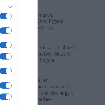
városban, köztük Rómában,
ajlottak a 19 éves Ramy Elgaml
moped hátulján utazott egy
 rendőrök jelzésére, és az őt üldöző
aml meghalt a balesetben. Bouzidi,
tak, azt állította, hogy a
rült nyilvánosságra, ami
usellenes Koordináció szervezett,
satlakoztak, annak ellenére, hogy a
tó nekiment-e a mopednek.