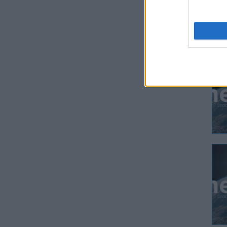
Bol
mel