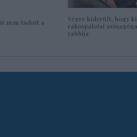
Végre kiderült, hogy ki
it nem tudott a
rákospalotai zsinagóga
rabbija