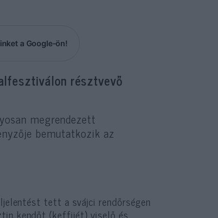
inket a Google-ön!
alfesztiválon résztvevő
yosan megrendezett
senyzője bemutatkozik az
ljelentést tett a svájci rendőrségen
in kendőt (keffijét) viselő és