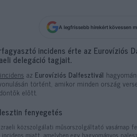
A legfrissebb hírekért kövessen m
rfagyasztó incidens érte az Eurovíziós D
raeli delegáció tagjait.
incidens
az
Eurovíziós Dalfesztivál
hagyomán
lvonulásán történt, amikor minden ország ver
döntők előtt.
lesztin fenyegetés
izraeli közszolgálati műsorszolgáltató vasárnap fe
 incidens miatt, amelyben egy hagyományos paleszt