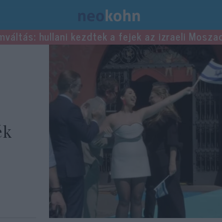
mváltás: hullani kezdtek a fejek az izraeli Mosza
ék