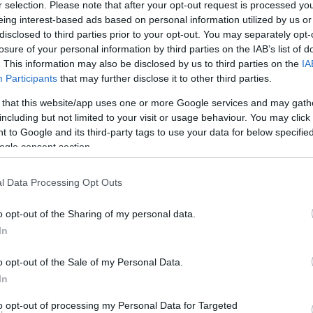
r selection. Please note that after your opt-out request is processed y
incidens a hagyományos eurovíziós küldöttségi fel
eing interest-based ads based on personal information utilized by us or
elben, ahol idén a nemzetközi dalverseny zajlik.
disclosed to third parties prior to your opt-out. You may separately opt-
losure of your personal information by third parties on the IAB’s list of
. This information may also be disclosed by us to third parties on the
IA
Participants
that may further disclose it to other third parties.
 that this website/app uses one or more Google services and may gath
Na szép: palesztin zászl
including but not limited to your visit or usage behaviour. You may click 
 to Google and its third-party tags to use your data for below specifi
Eurovíziós Dalfesztivál
ogle consent section.
l Data Processing Opt Outs
ílt levél a KAN ellen
o opt-out of the Sharing of my personal data.
In
yilvános gyűlöletkeltés kevesebb mint egy héttel 
ábbi eurovíziós résztvevő
nyílt levelet
írt, amelyb
o opt-out of the Sale of my Personal Data.
egálhassa Raffaelt a versenyre.
In
to opt-out of processing my Personal Data for Targeted