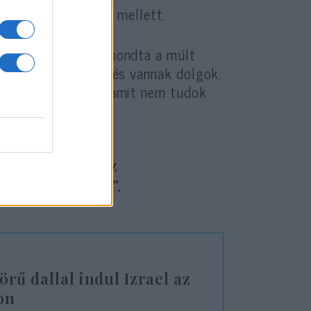
ötelezett a hazája mellett.
a koncentrálok” – mondta a múlt
eket irányíthatok, és vannak dolgok,
ektetni olyasmibe, amit nem tudok
et szerezzek az
am ki magamból”.
örű dallal indul Izrael az
on