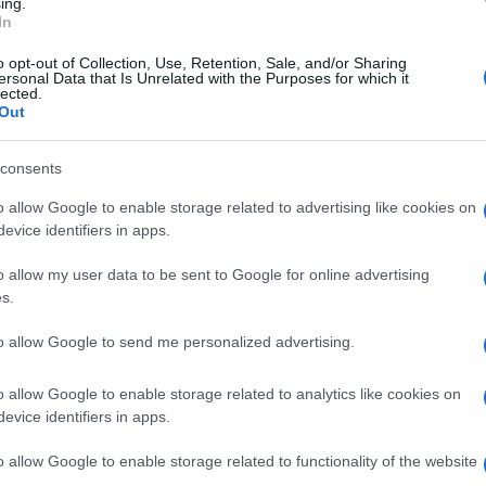
evélben azt állították, hogy „a KAN bűnrészes Izrae
ing.
In
irtásban és az egész palesztin nép elleni, évtizede
szállás rendszerében”.
o opt-out of Collection, Use, Retention, Sale, and/or Sharing
ersonal Data that Is Unrelated with the Purposes for which it
lected.
Out
consents
Kiadták a figyelmeztetés
o allow Google to enable storage related to advertising like cookies on
izraeliekre az Eurovízi
evice identifiers in apps.
o allow my user data to be sent to Google for online advertising
s.
elyett, hogy tudomásul vette volna a széles körű kr
to allow Google to send me personalized advertising.
áira, az EBU a duplázással válaszolt – teljes bünte
egációnak, miközben elnyomta a többi művészt és 
o allow Google to enable storage related to analytics like cookies on
ovíziós Dalfesztivál a verseny történetének legpol
evice identifiers in apps.
kellemetlenebb eseményévé vált” – tette hozzá a l
o allow Google to enable storage related to functionality of the website