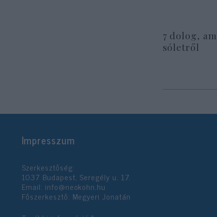
7 dolog, am
sóletről
Impresszum
Szerkesztőség:
1037 Budapest, Seregély u. 17.
Email:
info@neokohn.hu
Főszerkesztő: Megyeri Jonatán