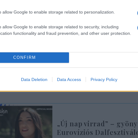
ellenérzések ellenére Raphael azt mondta, hogy elk
o allow Google to enable storage related to personalization.
0 százalékban a zenére, 100 százalékban a dalomr
o allow Google to enable storage related to security, including
apban a Times of Israelnek. „Vannak dolgok, amely
cation functionality and fraud prevention, and other user protection.
lyeket nem. Végső soron nincs értelme energiát f
nyítani…
CONFIRM
a legfontosabb számomra, hogy büszkeség
Data Deletion
Data Access
Privacy Policy
országomnak, és a lehető legjobbat hozz
„Új nap virrad” – gyöny
Eurovíziós Dalfesztivál