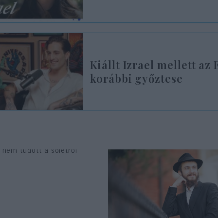
Kiállt Izrael mellett az
korábbi győztese