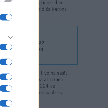
lnek a gázai palesztinok elleni
k óta tartó apartheid és katonai
t: veszély vár az
ós Dalfesztiválon
itikát és reflektált volna saját
tlenséget biztosítva az izraeli
delegációt, így a 2024-es
itizáltabb, legkaotikusabb és
evél.