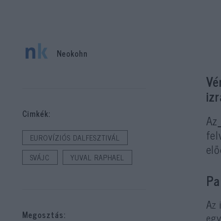
Neokohn
Vé
iz
Cimkék:
Az
fe
EUROVÍZIÓS DALFESZTIVÁL
elő
SVÁJC
YUVAL RAPHAEL
Pa
Az 
Megosztás:
egy