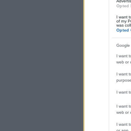
A l
Advertis
Opted 
nép
meg
I want t
of my P
was col
Opted 
Google 
I want t
web or d
I want t
purpose
„Ah
I want 
hib
del
I want t
Eur
web or d
leg
I want t
or app.