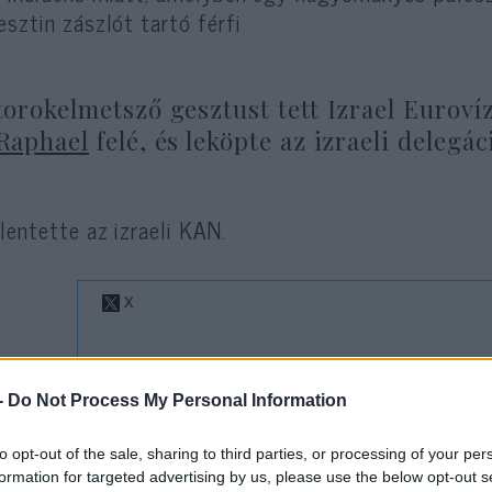
esztin zászlót tartó férfi
torokelmetsző gesztust tett Izrael Euroví
Raphael
felé, és leköpte az izraeli delegác
elentette az izraeli KAN.
izraeli közszolgálati műsorszolgáltató felvette a
-
Do Not Process My Personal Information
orszolgáltatók Szövetségével (EBU), és kérte, h
ző és az izraeli delegációt leköpő személy azonosí
to opt-out of the sale, sharing to third parties, or processing of your per
formation for targeted advertising by us, please use the below opt-out s