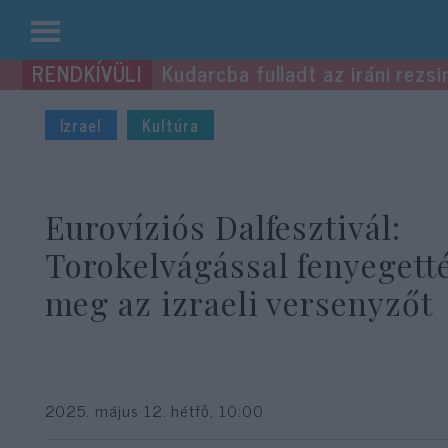
Kilépés
Kudarcba fulladt az iráni rezsi
a
tartalomba
Izrael
Kultúra
Eurovíziós Dalfesztivál:
Torokelvágással fenyegett
meg az izraeli versenyzőt
2025. május 12. hétfő, 10:00