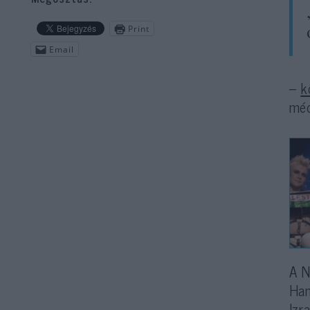
Print
Email
–
k
méd
A N
Ham
Izr