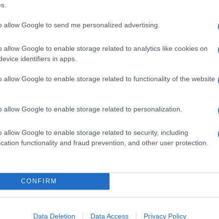
s.
to allow Google to send me personalized advertising.
„Új nap virrad” – gyöny
o allow Google to enable storage related to analytics like cookies on
Eurovíziós Dalfesztivál
evice identifiers in apps.
o allow Google to enable storage related to functionality of the website
Maradjon éber utazás közben, figyeljen a környezeté
o allow Google to enable storage related to personalization.
o allow Google to enable storage related to security, including
Kerülje a tartózkodási helyével vagy utazási tervei
cation functionality and fraud prevention, and other user protection.
osztását a közösségi médiában.
Kerülje az izraeli és zsidó szimbólumok nyilvános m
CONFIRM
Kerülje a katonai vagy tartalékos szolgálatról vagy 
Data Deletion
Data Access
Privacy Policy