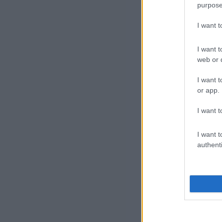
purpose
I want 
I want t
web or d
I want t
or app.
5. 
I want t
I want t
6. 
authenti
meg
7. 
8. 