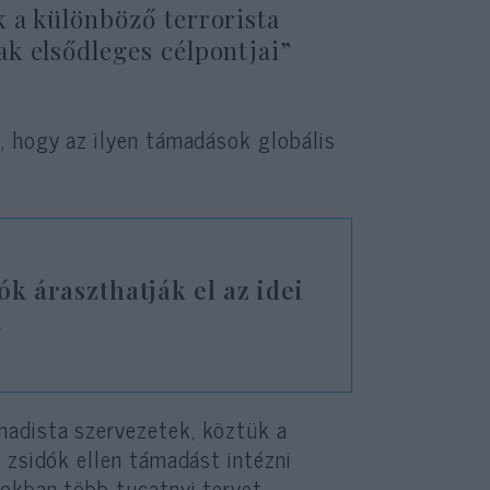
 a különböző terrorista
k elsődleges célpontjai”
, hogy az ilyen támadások globális
ók áraszthatják el az idei
t
hadista szervezetek, köztük a
 zsidók ellen támadást intézni
pokban több tucatnyi tervet