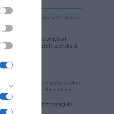
n Svájcba látogató izraeliek számára
em nyújtó nagy rendezvényeket,
az Izraellel azonosított szórakozó-
óktól.
t irányelveket, és tájékoztassa őket
liek vagy a zsidók ellen irányul.
ok telefonszámát (biztonsági és
 számát.