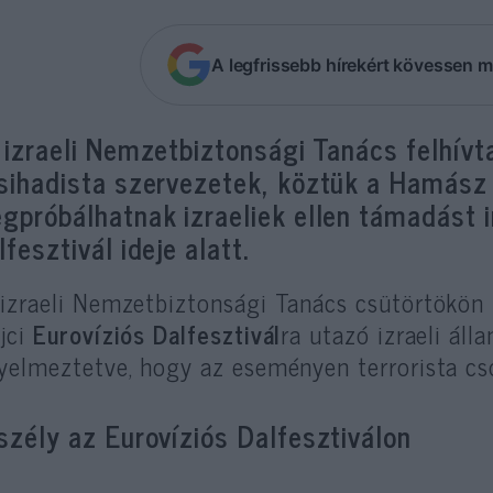
A legfrissebb hírekért kövessen m
 izraeli Nemzetbiztonsági Tanács felhívta
sihadista szervezetek, köztük a Hamász 
gpróbálhatnak izraeliek ellen támadást i
lfesztivál ideje alatt.
izraeli Nemzetbiztonsági Tanács csütörtökön 
jci
Eurovíziós Dalfesztivál
ra utazó izraeli ál
yelmeztetve, hogy az eseményen terrorista cso
szély az Eurovíziós Dalfesztiválon