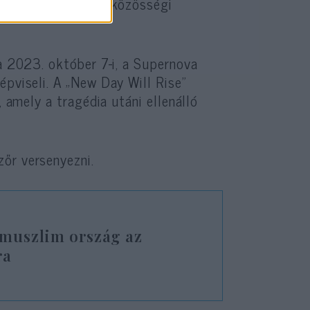
mak közzétételét a közösségi
 a 2023. október 7-i, a Supernova
épviseli. A „New Day Will Rise”
, amely a tragédia utáni ellenálló
őr versenyezni.
 muszlim ország az
ra