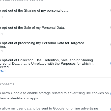
o opt-out of the Sharing of my personal data.
emzetbiztonsági Tanács ajánlásai az
Eurovízió
idejé
In
övetkezők:
o opt-out of the Sale of my Personal Data.
In
Kerülje az Izraelhez kötődő, biztonsági védelmet n
önösen az előre meghirdetett eseményeket, illetve 
to opt-out of processing my Personal Data for Targeted
ing.
gyülekezőhelyeken.
In
o opt-out of Collection, Use, Retention, Sale, and/or Sharing
Tartsa távol magát a tüntetésektől és demonstráci
ersonal Data that Is Unrelated with the Purposes for which it
lected.
Out
Kövesse a helyi biztonsági szolgálatok által kiadot
consents
den olyan ellenséges tevékenységről, amely az izrae
o allow Google to enable storage related to advertising like cookies on
evice identifiers in apps.
Szerezze be a célállomáson a sürgősségi szolgálat
osi szolgálatok) és az ottani izraeli nagykövetség
o allow my user data to be sent to Google for online advertising