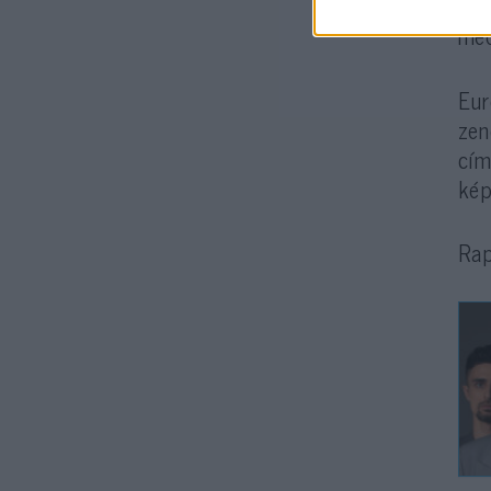
bes
méd
Eur
zen
cím
kép
Rap