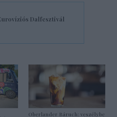
 Eurovíziós Dalfesztivál
Oberlander Báruch: veszélybe