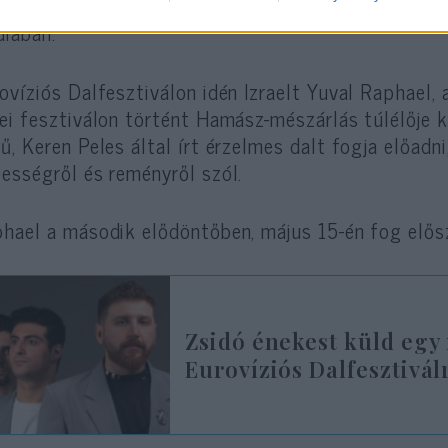
zélgetést, és kerülje az ezzel kapcsolatos tartal
iában.
ovíziós Dalfesztiválon idén Izraelt Yuval Raphael,
ei fesztiválon történt Hamász-mészárlás túlélője k
ű, Keren Peles által írt érzelmes dalt fogja előadni
ességről és reményről szól.
hael a második elődöntőben, május 15-én fog elősz
Zsidó énekest küld egy
Eurovíziós Dalfesztivál