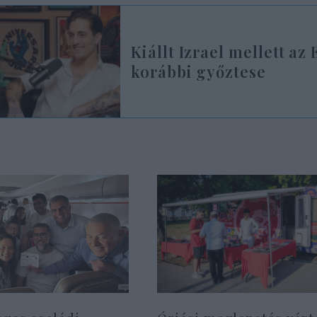
Kiállt Izrael mellett az
korábbi győztese