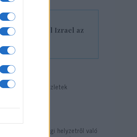
örű dallal indul Izrael az
on
re.
vel kapcsolatos részletek
egjelenítését.
az izraeli biztonsági helyzetről való