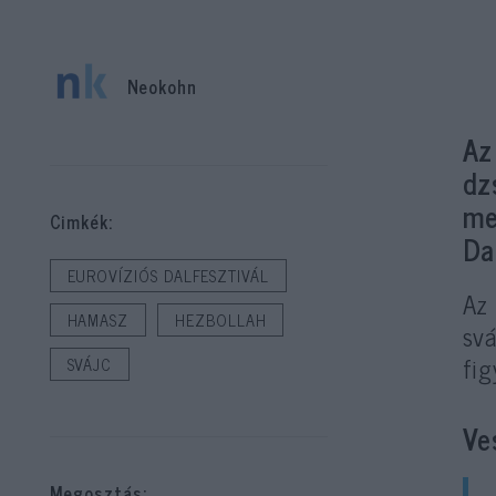
Neokohn
Az
dz
me
Cimkék:
Da
EUROVÍZIÓS DALFESZTIVÁL
Az 
HAMASZ
HEZBOLLAH
svá
fig
SVÁJC
Ve
Megosztás: