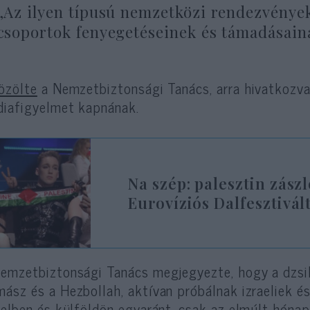
„Az ilyen típusú nemzetközi rendezvények
csoportok fenyegetéseinek és támadásaina
özölte
a Nemzetbiztonsági Tanács, arra hivatkozva
iafigyelmet kapnának.
Na szép: palesztin zászl
Eurovíziós Dalfesztivál
emzetbiztonsági Tanács megjegyezte, hogy a dzsi
ász és a Hezbollah, aktívan próbálnak izraeliek és
aelben és külföldön egyaránt, csak az elmúlt hóna