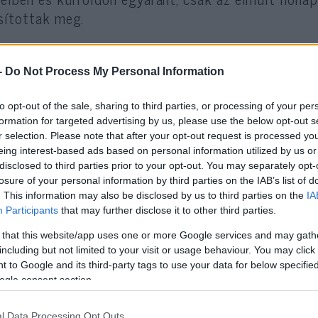
sítottak meg.
jcban a háború kezdete óta több mint 360 Izrael-el
-
Do Not Process My Personal Information
tetések várhatóan fokozódnak az Eurovízió idején.
y ezek az események erőszakba torkollhatnak, és a
to opt-out of the sale, sharing to third parties, or processing of your per
ezékként használhatják fel támadások végrehajtás
formation for targeted advertising by us, please use the below opt-out s
r selection. Please note that after your opt-out request is processed y
eing interest-based ads based on personal information utilized by us or
emzetbiztonsági Tanács azt tanácsolta az izraeli u
disclosed to third parties prior to your opt-out. You may separately opt-
argások és a biztonsági védelemmel nem rendelkez
losure of your personal information by third parties on the IAB’s list of
sz tartózkodásuk alatt.
. This information may also be disclosed by us to third parties on the
IA
Participants
that may further disclose it to other third parties.
 that this website/app uses one or more Google services and may gath
including but not limited to your visit or usage behaviour. You may click 
 to Google and its third-party tags to use your data for below specifi
Már három európai orsz
ogle consent section.
az Eurovíziós Dalfeszti
l Data Processing Opt Outs