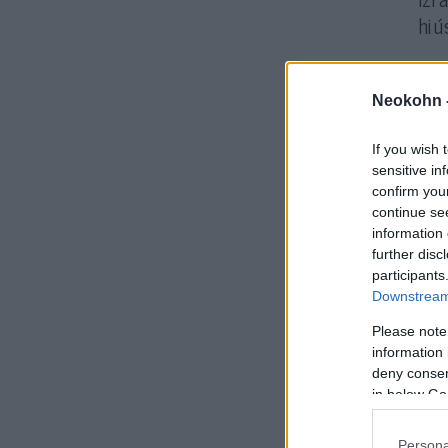
hiú
Svá
Neokohn 
tün
hog
If you wish 
fed
sensitive in
confirm you
continue se
A N
information 
zav
further disc
egé
participants
Downstream 
Please note
information 
deny consent
in below Go
Persona