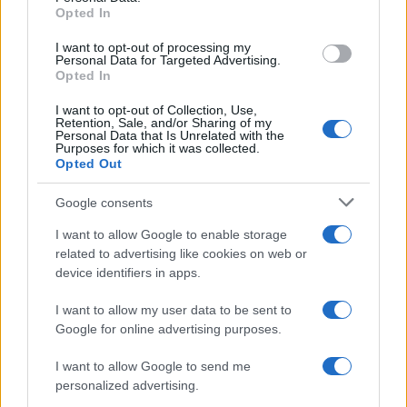
Opted In
Juval Raphael
I want to opt-out of processing my
Personal Data for Targeted Advertising.
Opted In
Az Izrael képviselő énekesnő gyerekként
három évig élt a svájci Genfben, ezalatt
I want to opt-out of Collection, Use,
Retention, Sale, and/or Sharing of my
megtanult franciául, és ezt szerette volna
Personal Data that Is Unrelated with the
Purposes for which it was collected.
beépíteni a dalba.
Opted Out
Google consents
Raphael úgy élte túl a Hamász támadását a
Nova fesztiválon, hogy halottnak tettette
I want to allow Google to enable storage
magát, és holttestek alatt bújt el egy út
related to advertising like cookies on web or
device identifiers in apps.
menti óvóhelyen Beeri kibuc közelében – míg
végül nyolc óra után kimentették.
I want to allow my user data to be sent to
Google for online advertising purposes.
Bár megsérült a lábán, de végül felépült; az
I want to allow Google to send me
óvóhelyen tartózkodók közül azonban 16
personalized advertising.