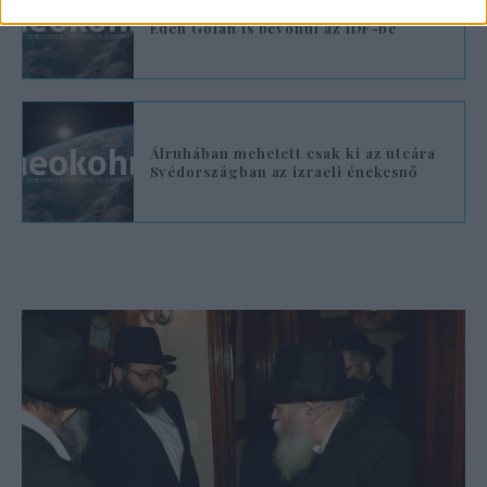
Az Eurovíziótól a kiképzőtáborig:
Eden Golan is bevonul az IDF-be
Álruhában mehetett csak ki az utcára
Svédországban az izraeli énekesnő