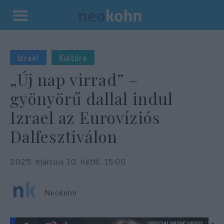
Kilépés
a
tartalomba
Izrael
Kultúra
„Új nap virrad” –
gyönyörű dallal indul
Izrael az Eurovíziós
Dalfesztiválon
2025. március 10. hétfő, 15:00
Neokohn