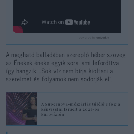
A megható balladában szereplő héber szöveg
az Énekek éneke egyik sora, ami lefordítva
így hangzik: „Sok víz nem bírja kioltani a
szerelmet és folyamok nem sodorják el”.
A Supernova-mészárlás túlélője fogja
képviselni Izraelt a 2025-ös
Eurovízión