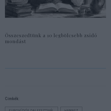
Összeszedtünk a 10 legbölcsebb zsidó
mondást
Cimkék:
EUROVÍZIÓS DALFESZTIVÁL
HAMASZ