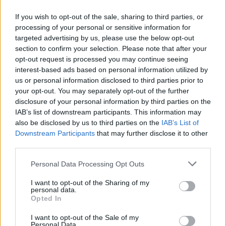
amelyre mindannyiunknak szüksége van, és az
optimizmust az előttünk álló napokra – a
If you wish to opt-out of the sale, sharing to third parties, or
jövőnkre – nézve. A dal az erőnkről szól,
processing of your personal or sensitive information for
mindannyiunk erejéről, a közös reményről, az
targeted advertising by us, please use the below opt-out
section to confirm your selection. Please note that after your
országunkban élő csodálatos emberek
opt-out request is processed you may continue seeing
támogatásáról és szeretetéről… egy új nap
interest-based ads based on personal information utilized by
fog felvirradni, és ez lesz a legjobb, ami
us or personal information disclosed to third parties prior to
your opt-out. You may separately opt-out of the further
valaha is volt”.
disclosure of your personal information by third parties on the
IAB’s list of downstream participants. This information may
Peles szerint a dal azt az „új napfelkeltét”
also be disclosed by us to third parties on the
IAB’s List of
Downstream Participants
that may further disclose it to other
jelképezi, amelyet mindenki remél Izraelben
third parties.
egy ilyen nehéz időszak után.
Please note that this website/app uses one or more Google
Personal Data Processing Opt Outs
services and may gather and store information including but
not limited to your visit or usage behaviour. You may click to
I want to opt-out of the Sharing of my
personal data.
grant or deny consent to Google and its third-party tags to
Opted In
Zsidó énekest küld egy muszlim
use your data for below specified purposes in below Google
ország az Eurovíziós Dalfesztiválra
consent section.
I want to opt-out of the Sale of my
Personal Data.