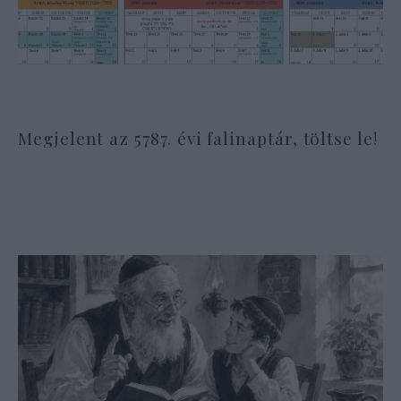
Megjelent az 5787. évi falinaptár, töltse le!