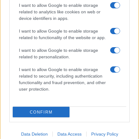
fiatalt meggyilkoltak, és csak 12-en
I want to allow Google to enable storage
menekültek meg. Felépülése után Raphael
related to analytics like cookies on web or
beutazta a világot, és nemzetközi fórumokon,
device identifiers in apps.
többek között az ENSZ-ben is elmondta
I want to allow Google to enable storage
történetét.
related to functionality of the website or app.
I want to allow Google to enable storage
A verseny második elődöntőjében, május 15-én
related to personalization.
fog fellépni először, hogy megküzdjön a
május 18-i nagydöntőbe való bejutásért.
I want to allow Google to enable storage
related to security, including authentication
functionality and fraud prevention, and other
A tavalyi évhez hasonlóan Raphael és Izrael
user protection.
várhatóan a verseny előtt és alatt is
tiltakozásokkal
és
bojkottfelhívásokkal
fog
szembesülni.
CONFIRM
Data Deletion
Data Access
Privacy Policy