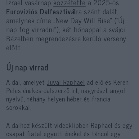
Izrael vasárnap
közzétette
a 2025-ös
Eurovíziós Dalfesztivál
ra szánt dalát,
amelynek címe „New Day Will Rise” (“Új
nap fog virradni”), két hónappal a svájci
Bázelben megrendezésre kerülő verseny
előtt.
Új nap virrad
A dal, amelyet
Juval Raphael
ad elő és Keren
Peles énekes-dalszerző írt, nagyrészt angol
nyelvű, néhány helyen héber és francia
sorokkal.
A dalhoz készült videoklipben Raphael és egy
csapat fiatal együtt énekel és táncol egy