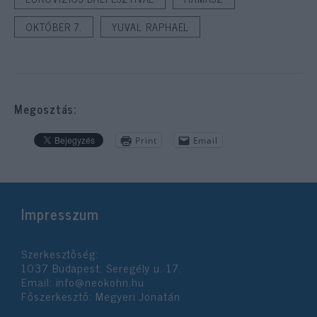
OKTÓBER 7.
YUVAL RAPHAEL
Megosztás:
Print
Email
Impresszum
Szerkesztőség:
1037 Budapest, Seregély u. 17.
Email:
info@neokohn.hu
Főszerkesztő: Megyeri Jonatán