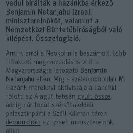
vadul bírálták a hazánkba érkező
Benjamin Netanjahu izraeli
miniszterelnököt, valamint a
Nemzetközi Büntetőbíróságból való
kilépést. Összefoglaló.
Amint arról a Neokohn is beszámolt, több
tiltakozó megmozdulás is volt a
Magyarországra látogató
Benjamin
Netanjahu
ellen. Míg a szélsőjobboldali Mi
Hazánk maroknyi aktivistája a Lánchíd
fölött, az Alagút tetején
gyűlt össze
,
addig pár tucat szélsőbaloldali
palesztinpárti a Széll Kálmán téren
demonstrált
az izraeli miniszterelnök
ellen.