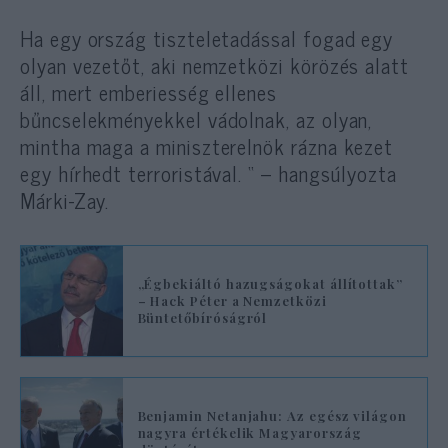
Ha egy ország tiszteletadással fogad egy
olyan vezetőt, aki nemzetközi körözés alatt
áll, mert emberiesség ellenes
bűncselekményekkel vádolnak, az olyan,
mintha maga a miniszterelnök rázna kezet
egy hírhedt terroristával. “ – hangsúlyozta
Márki-Zay.
„Égbekiáltó hazugságokat állítottak”
– Hack Péter a Nemzetközi
Büntetőbíróságról
Benjamin Netanjahu: Az egész világon
nagyra értékelik Magyarország