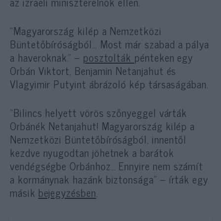
az izraeli miniszterelnök ellen.
“Magyarország kilép a Nemzetközi
Büntetőbíróságból… Most már szabad a pálya
a haveroknak.” –
posztolták
pénteken egy
Orbán Viktort, Benjamin Netanjahut és
Vlagyimir Putyint ábrázoló kép társaságában.
“Bilincs helyett vörös szőnyeggel várták
Orbánék Netanjahut! Magyarország kilép a
Nemzetközi Büntetőbíróságból, innentől
kezdve nyugodtan jöhetnek a barátok
vendégségbe Orbánhoz… Ennyire nem számít
a kormánynak hazánk biztonsága” – írták egy
másik
bejegyzésben
.