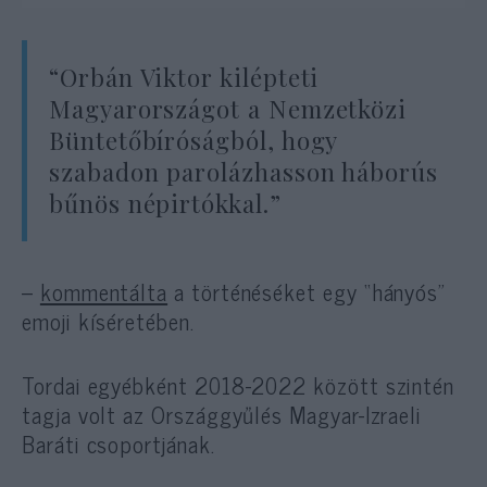
“Orbán Viktor kilépteti
Magyarországot a Nemzetközi
Büntetőbíróságból, hogy
szabadon parolázhasson háborús
bűnös népirtókkal.”
–
kommentálta
a történéséket egy “hányós”
emoji kíséretében.
Tordai egyébként 2018-2022 között szintén
tagja volt az Országgyűlés Magyar-Izraeli
Baráti csoportjának.