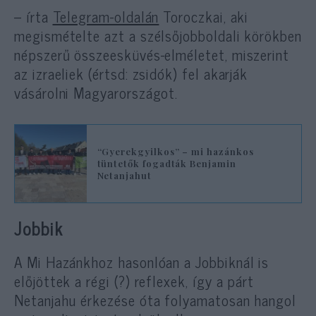
– írta
Telegram-oldalán
Toroczkai, aki
megismételte azt a szélsőjobboldali körökben
népszerű összeesküvés-elméletet, miszerint
az izraeliek (értsd: zsidók) fel akarják
vásárolni Magyarországot.
“Gyerekgyilkos” – mi hazánkos
tüntetők fogadták Benjamin
Netanjahut
Jobbik
A Mi Hazánkhoz hasonlóan a Jobbiknál is
előjöttek a régi (?) reflexek, így a párt
Netanjahu érkezése óta folyamatosan hangol