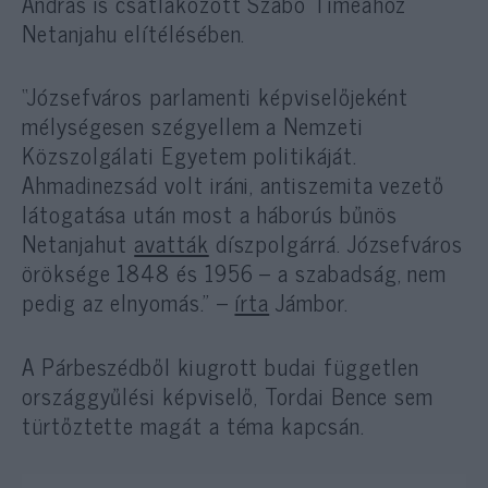
András is csatlakozott Szabó Tímeához
Netanjahu elítélésében.
“Józsefváros parlamenti képviselőjeként
mélységesen szégyellem a Nemzeti
Közszolgálati Egyetem politikáját.
Ahmadinezsád volt iráni, antiszemita vezető
látogatása után most a háborús bűnös
Netanjahut
avatták
díszpolgárrá. Józsefváros
öröksége 1848 és 1956 – a szabadság, nem
pedig az elnyomás.” –
írta
Jámbor.
A Párbeszédből kiugrott budai független
országgyűlési képviselő, Tordai Bence sem
türtőztette magát a téma kapcsán.