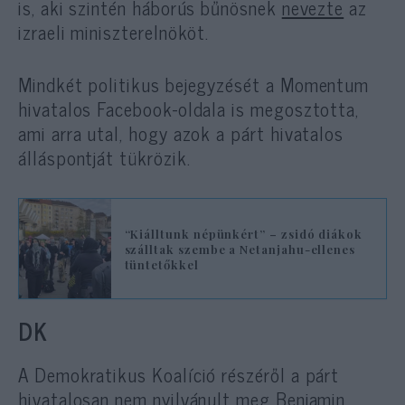
is, aki szintén háborús bűnösnek
nevezte
az
izraeli miniszterelnököt.
Mindkét politikus bejegyzését a Momentum
hivatalos Facebook-oldala is megosztotta,
ami arra utal, hogy azok a párt hivatalos
álláspontját tükrözik.
“Kiálltunk népünkért” – zsidó diákok
szálltak szembe a Netanjahu-ellenes
tüntetőkkel
DK
A Demokratikus Koalíció részéről a párt
hivatalosan nem nyilvánult meg Benjamin