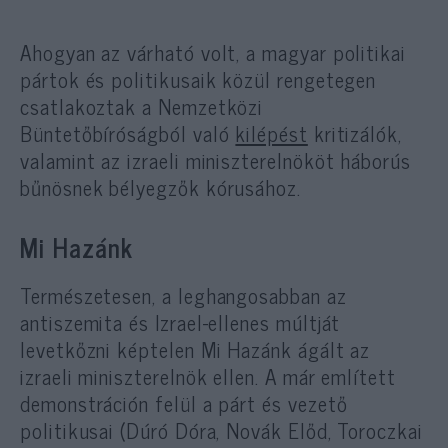
Ahogyan az várható volt, a magyar politikai
pártok és politikusaik közül rengetegen
csatlakoztak a Nemzetközi
Büntetőbíróságból való
kilépést
kritizálók,
valamint az izraeli miniszterelnököt háborús
bűnösnek bélyegzők kórusához.
Mi Hazánk
Természetesen, a leghangosabban az
antiszemita és Izrael-ellenes múltját
levetkőzni képtelen Mi Hazánk ágált az
izraeli miniszterelnök ellen. A már említett
demonstráción felül a párt és vezető
politikusai (Dúró Dóra, Novák Előd, Toroczkai