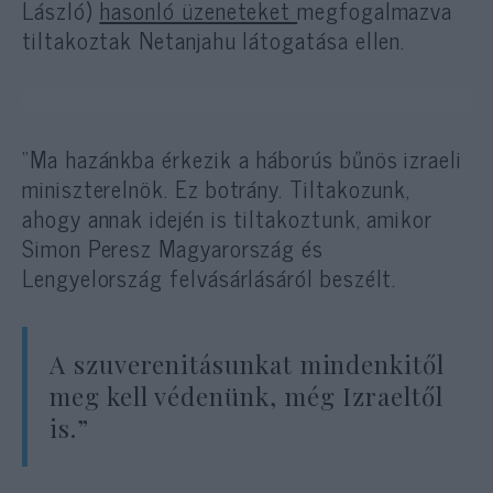
László)
hasonló üzeneteket
megfogalmazva
tiltakoztak Netanjahu látogatása ellen.
“Ma hazánkba érkezik a háborús bűnös izraeli
miniszterelnök. Ez botrány. Tiltakozunk,
ahogy annak idején is tiltakoztunk, amikor
Simon Peresz Magyarország és
Lengyelország felvásárlásáról beszélt.
A szuverenitásunkat mindenkitől
meg kell védenünk, még Izraeltől
is.”