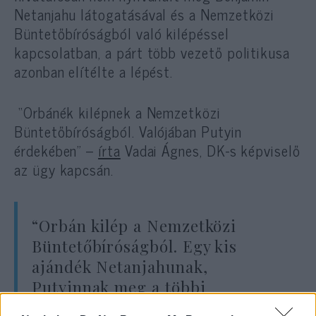
Netanjahu látogatásával és a Nemzetközi
Büntetőbíróságból való kilépéssel
kapcsolatban, a párt több vezető politikusa
azonban elítélte a lépést.
“Orbánék kilépnek a Nemzetközi
Büntetőbíróságból. Valójában Putyin
érdekében” –
írta
Vadai Ágnes, DK-s képviselő
az ügy kapcsán.
“Orbán kilép a Nemzetközi
Büntetőbíróságból. Egy kis
ajándék Netanjahunak,
Putyinnak meg a többi
havernak.”