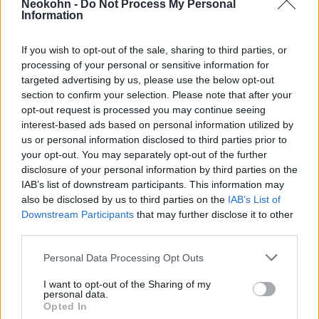
Neokohn -
Do Not Process My Personal
Information
– csatlakozott képviselőtársához
Arató
If you wish to opt-out of the sale, sharing to third parties, or
Gergely
.
processing of your personal or sensitive information for
targeted advertising by us, please use the below opt-out
section to confirm your selection. Please note that after your
opt-out request is processed you may continue seeing
interest-based ads based on personal information utilized by
Arató és Vadai bejegyzésének külön
us or personal information disclosed to third parties prior to
your opt-out. You may separately opt-out of the further
pikantériája, hogy hivatalosan ők is tagjai az
disclosure of your personal information by third parties on the
Országgyűlés Magyar-Izraeli Baráti
IAB’s list of downstream participants. This information may
csoportjának, így aztán igazán tudhatnák,
also be disclosed by us to third parties on the
IAB’s List of
Downstream Participants
that may further disclose it to other
hogy a teljesen elfogult Nemzetközi
third parties.
Büntetőbíróság milyen koholt vádak alapján
Please note that this website/app uses one or more Google
adott ki elfogatóparancsot az izraeli
Personal Data Processing Opt Outs
services and may gather and store information including but
miniszterelnök ellen.
not limited to your visit or usage behaviour. You may click to
I want to opt-out of the Sharing of my
personal data.
grant or deny consent to Google and its third-party tags to
Opted In
use your data for below specified purposes in below Google