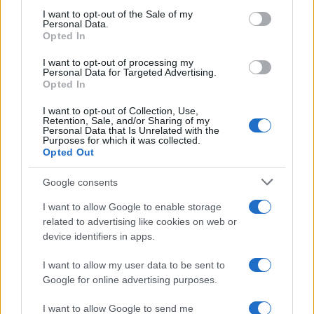
consent section.
I want to opt-out of the Sale of my
Csak a szokásos Partizán: Gulyás
Personal Data.
Márton már megint hazudott
Opted In
Benjamin Netanjahuról
I want to opt-out of processing my
Personal Data for Targeted Advertising.
Opted In
MSZP
I want to opt-out of Collection, Use,
Retention, Sale, and/or Sharing of my
A Magyar Szocialista Párt “mély aggodalmát
Personal Data that Is Unrelated with the
Purposes for which it was collected.
fejezte ki” a kormány döntése kapcsán,
Opted Out
miszerint Magyarország kilép a Nemzetközi
Büntetőbíróságból.
Google consents
I want to allow Google to enable storage
Az MSZP szerint a lépés súlyosan ellentétes
related to advertising like cookies on web or
device identifiers in apps.
hazánk nemzetközi
kötelezettségvállalásaival és az
I want to allow my user data to be sent to
igazságszolgáltatás iránti
Google for online advertising purposes.
elkötelezettségével valamint “tovább
I want to allow Google to send me