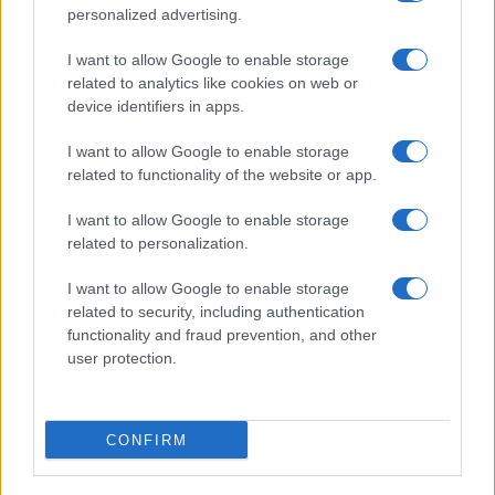
távolítja Magyarországot az Európai Unió
personalized advertising.
alapértékeitől”. Az MSZP
közleményében
nem
I want to allow Google to enable storage
tért ki külön Benjamin Netanjahu látogatására
related to analytics like cookies on web or
és az ellene kiadott elfogatóparancsra.
device identifiers in apps.
I want to allow Google to enable storage
A párt országgyűlési képviselője, Kunhalmi
related to functionality of the website or app.
Ágnes
bejegyzésében
azonban már azt
olvasta az izraeli miniszterelnök fejére, hogy
I want to allow Google to enable storage
related to personalization.
Budapestre látogatva, miért nem kérte
számon Orbán Viktort a poloskázása miatt,
I want to allow Google to enable storage
ami “a legsötétebb történelmi időket idézi”.
related to security, including authentication
functionality and fraud prevention, and other
user protection.
CONFIRM
“Orbán pedig azért, hogy
gesztust tegyen neki – és ezzel