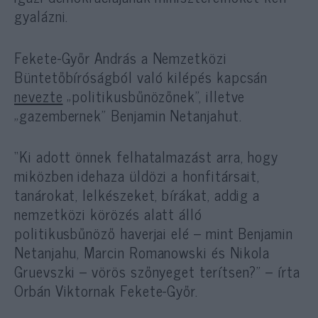
gyalázni.
Fekete-Győr András a Nemzetközi
Büntetőbíróságból való kilépés kapcsán
nevezte
„politikusbűnözőnek”, illetve
„gazembernek” Benjamin Netanjahut.
“Ki adott önnek felhatalmazást arra, hogy
miközben idehaza üldözi a honfitársait,
tanárokat, lelkészeket, bírákat, addig a
nemzetközi körözés alatt álló
politikusbűnöző haverjai elé – mint Benjamin
Netanjahu, Marcin Romanowski és Nikola
Gruevszki – vörös szőnyeget terítsen?” – írta
Orbán Viktornak Fekete-Győr.