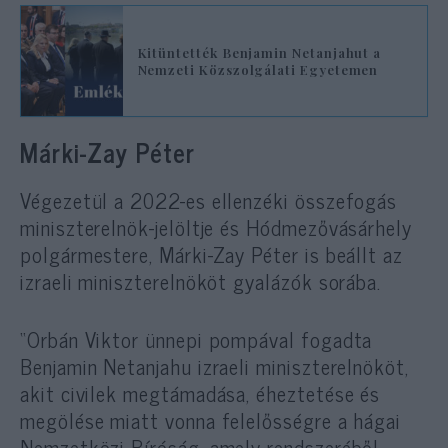
Kitüntették Benjamin Netanjahut a
Nemzeti Közszolgálati Egyetemen
Márki-Zay Péter
Végezetül a 2022-es ellenzéki összefogás
miniszterelnök-jelöltje és Hódmezővásárhely
polgármestere, Márki-Zay Péter is beállt az
izraeli miniszterelnököt gyalázók sorába.
“Orbán Viktor ünnepi pompával fogadta
Benjamin Netanjahu izraeli miniszterelnököt,
akit civilek megtámadása, éheztetése és
megölése miatt vonna felelősségre a hágai
Nemzetközi Bíróság, amely rendszeréből –