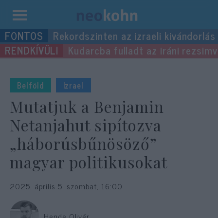
Kilépés
Rekordszinten az izraeli kivándorlás
a
Kudarcba fulladt az iráni rezsimv
tartalomba
Belföld
Izrael
Mutatjuk a Benjamin
Netanjahut sipítozva
„háborúsbűnösöző”
magyar politikusokat
2025. április 5. szombat, 16:00
Hende Olivér