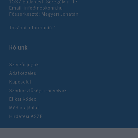
1037 Budapest, Seregély u. 17.
Email:
info@neokohn.hu
Főszerkesztő: Megyeri Jonatán
További információ »
Rólunk
Szerzői jogok
Adatkezelés
Kapcsolat
Szerkesztőségi irányelvek
Etikai Kódex
Média ajánlat
Hirdetési ÁSZF
©2026 Neokohn