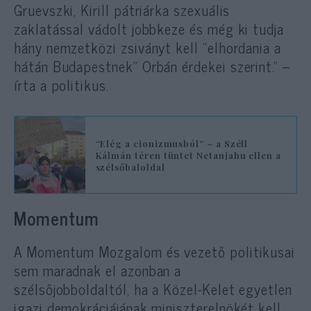
Gruevszki, Kirill pátriárka szexuális
zaklatással vádolt jobbkeze és még ki tudja
hány nemzetközi zsiványt kell “elhordania a
hátán Budapestnek” Orbán érdekei szerint.” –
írta a politikus.
“Elég a cionizmusból” – a Széll
Kálmán téren tüntet Netanjahu ellen a
szélsőbaloldal
Momentum
A Momentum Mozgalom és vezető politikusai
sem maradnak el azonban a
szélsőjobboldaltól, ha a Közel-Kelet egyetlen
igazi demokráciájának miniszterelnökét kell