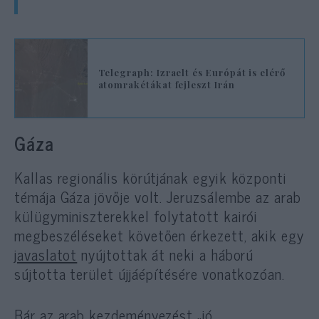
Telegraph: Izraelt és Európát is elérő
atomrakétákat fejleszt Irán
Gáza
Kallas regionális körútjának egyik központi
témája Gáza jövője volt. Jeruzsálembe az arab
külügyminiszterekkel folytatott kairói
megbeszéléseket követően érkezett, akik egy
javaslatot
nyújtottak át neki a háború
sújtotta terület újjáépítésére vonatkozóan.
Bár az arab kezdeményezést „jó