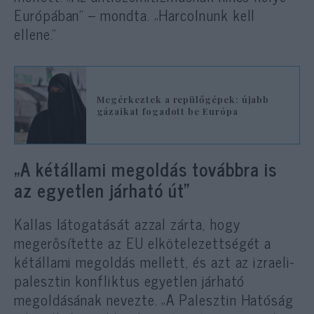
Európában” – mondta. „Harcolnunk kell
ellene.”
Megérkeztek a repülőgépek: újabb
gázaikat fogadott be Európa
„A kétállami megoldás továbbra is
az egyetlen járható út”
Kallas látogatását azzal zárta, hogy
megerősítette az EU elkötelezettségét a
kétállami megoldás mellett, és azt az izraeli-
palesztin konfliktus egyetlen járható
megoldásának nevezte. „A Palesztin Hatóság