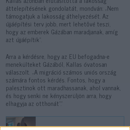
Kallas azonban elutasította a lakosság
áttelepítésének gondolatát, mondván: „Nem
támogatjuk a lakosság áthelyezését. Az
újjáépítési terv jobb, mert lehetővé teszi,
hogy az emberek Gázában maradjanak, amíg
azt újjáépítik”.
Arra a kérdésre, hogy az EU befogadna-e
menekülteket Gázából, Kallas óvatosan
válaszolt. „A migráció számos uniós ország
számára fontos kérdés. Fontos, hogy a
palesztinok ott maradhassanak, ahol vannak,
és hogy senki ne kényszerüljön arra, hogy
elhagyja az otthonát”.”