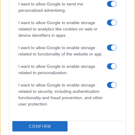
kormány próbálja megfékezni a Hezbollah
I want to allow Google to send me
personalized advertising.
befolyását.
I want to allow Google to enable storage
related to analytics like cookies on web or
device identifiers in apps.
Izrael-ellenes keresztény
szervezetnek adja az európai
I want to allow Google to enable storage
adófizetők pénzét az EU
related to functionality of the website or app.
I want to allow Google to enable storage
Izrael belügyeire rátérve Kallas aggodalmát
related to personalization.
fejezte ki a folyamatban lévő igazságügyi
reformok és a vezető jogászokra gyakorolt
I want to allow Google to enable storage
related to security, including authentication
politikai nyomás miatt. „A jogállamiság és a
functionality and fraud prevention, and other
bírói függetlenség alapvető értékek” –
user protection.
mondta. „Reméljük, hogy minden változás
tiszteletben tartja a demokratikus elveket. A
tüntetések, amelyeket láttunk, azt mutatják,
CONFIRM