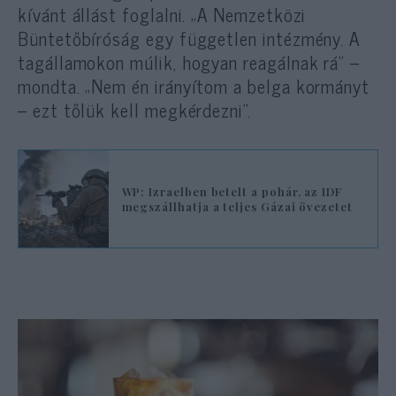
kívánt állást foglalni. „A Nemzetközi
Büntetőbíróság egy független intézmény. A
tagállamokon múlik, hogyan reagálnak rá” –
mondta. „Nem én irányítom a belga kormányt
– ezt tőlük kell megkérdezni”.
WP: Izraelben betelt a pohár, az IDF
megszállhatja a teljes Gázai övezetet