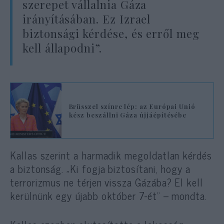
szerepet vállalnia Gáza
irányításában. Ez Izrael
biztonsági kérdése, és erről meg
kell állapodni”.
Brüsszel színre lép: az Európai Unió
kész beszállni Gáza újjáépítésébe
Kallas szerint a harmadik megoldatlan kérdés
a biztonság. „Ki fogja biztosítani, hogy a
terrorizmus ne térjen vissza Gázába? El kell
kerülnünk egy újabb október 7-ét” – mondta.