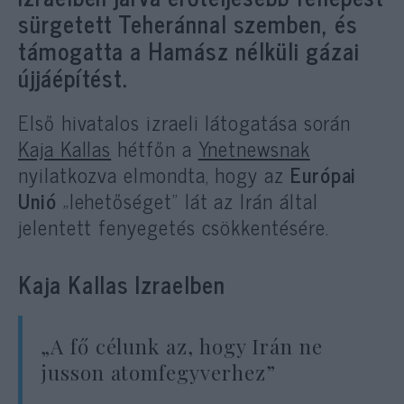
sürgetett Teheránnal szemben, és
támogatta a Hamász nélküli gázai
újjáépítést.
Első hivatalos izraeli látogatása során
Kaja Kallas
hétfőn a
Ynetnewsnak
nyilatkozva elmondta, hogy az
Európai
Unió
„lehetőséget” lát az Irán által
jelentett fenyegetés csökkentésére.
Kaja Kallas Izraelben
„A fő célunk az, hogy Irán ne
jusson atomfegyverhez”