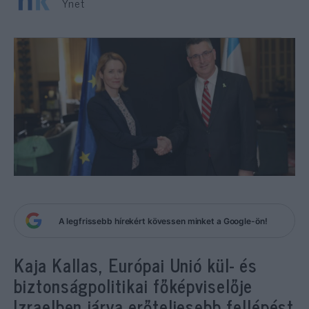
Ynet
A legfrissebb hírekért kövessen minket a Google-ön!
Kaja Kallas, Európai Unió kül- és
biztonságpolitikai főképviselője
Izraelben járva erőteljesebb fellépést