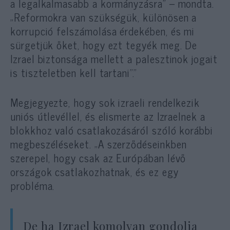
a legalkalmasabb a kormányzásra” – mondta.
„Reformokra van szükségük, különösen a
korrupció felszámolása érdekében, és mi
sürgetjük őket, hogy ezt tegyék meg. De
Izrael biztonsága mellett a palesztinok jogait
is tiszteletben kell tartani”.”
Megjegyezte, hogy sok izraeli rendelkezik
uniós útlevéllel, és elismerte az Izraelnek a
blokkhoz való csatlakozásáról szóló korábbi
megbeszéléseket. „A szerződéseinkben
szerepel, hogy csak az Európában lévő
országok csatlakozhatnak, és ez egy
probléma.
De ha Izrael komolyan gondolja