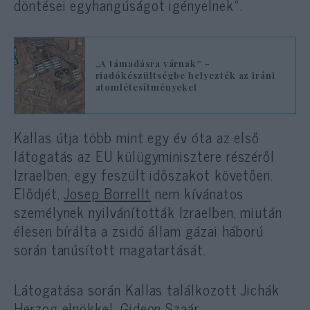
döntései egyhangúságot igényelnek«.
„A támadásra várnak” –
riadókészültségbe helyezték az iráni
atomlétesítményeket
Kallas útja több mint egy év óta az első
látogatás az EU külügyminisztere részéről
Izraelben, egy feszült időszakot követően.
Elődjét,
Josep Borrellt
nem kívánatos
személynek nyilvánították Izraelben, miután
élesen bírálta a zsidó állam gázai háború
során tanúsított magatartását.
Látogatása során Kallas találkozott Jichák
Herzog elnökkel, Gideon Szaár