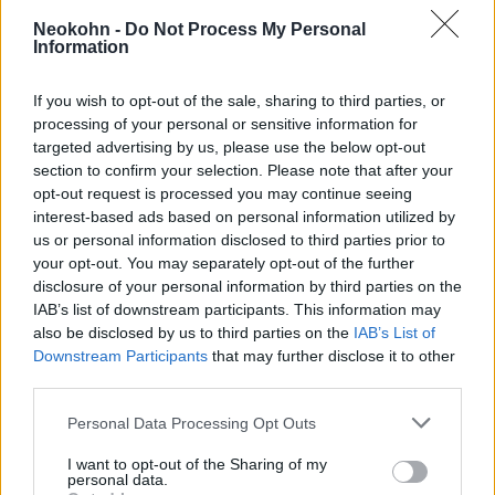
Páros lábbal rúgtak ki Izraelből két
európai uniós képviselőt
Neokohn -
Do Not Process My Personal
Information
Szíria és Izrael
If you wish to opt-out of the sale, sharing to third parties, or
processing of your personal or sensitive information for
targeted advertising by us, please use the below opt-out
Kallas kitért a tágabb regionális dinamikára
section to confirm your selection. Please note that after your
is, többek között az EU Szíriához való
opt-out request is processed you may continue seeing
hozzáállására. Az Ahmad al-Sharaa vezette
interest-based ads based on personal information utilized by
us or personal information disclosed to third parties prior to
ideiglenes kormányra vonatkozó kérdésekre
your opt-out. You may separately opt-out of the further
válaszolva elismerte, hogy nehéz
disclosure of your personal information by third parties on the
együttműködni a szélsőséges múltú
IAB’s list of downstream participants. This information may
also be disclosed by us to third parties on the
IAB’s List of
személyekkel. „Ismerjük a történelmet” –
Downstream Participants
that may further disclose it to other
mondta – »de amikor a szíriai civil
third parties.
társadalommal beszélünk, egyértelmű, hogy
Please note that this website/app uses one or more Google
az Aszad-rezsim bukását és az ország
Personal Data Processing Opt Outs
services and may gather and store information including but
újjáépítését akarják«.
not limited to your visit or usage behaviour. You may click to
I want to opt-out of the Sharing of my
personal data.
grant or deny consent to Google and its third-party tags to