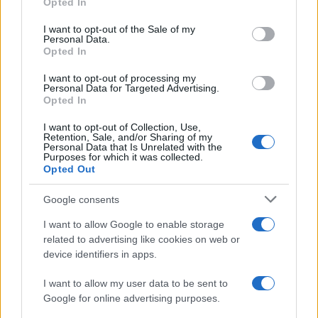
Opted In
use your data for below specified purposes in below Google
Elmondta, hogy az EU lépésről lépésre halad,
consent section.
I want to opt-out of the Sale of my
és megkezdte a szankciók enyhítését, hogy a
Personal Data.
Opted In
gazdasági fellendülés révén reményt nyújtson
a szíriaiaknak. „Ha az embereknek van
I want to opt-out of processing my
Personal Data for Targeted Advertising.
munkájuk, ha a vállalatok működhetnek,
Opted In
akkor kevesebb a káosz és a belső
I want to opt-out of Collection, Use,
konfliktus”.
Retention, Sale, and/or Sharing of my
Personal Data that Is Unrelated with the
Purposes for which it was collected.
Opted Out
Hozzátette, hogy Izrael szíriai légicsapásai és
az ütközőzónák feletti ellenőrzése nem sokat
Google consents
javít a helyzeten. „Ez egyértelműen nem
I want to allow Google to enable storage
segít. Jelenleg a szíriaiak az országuk
related to advertising like cookies on web or
stabilizálására összpontosítanak. Úgy
device identifiers in apps.
érezzük, hogy nem jelentenek közvetlen
I want to allow my user data to be sent to
fenyegetést Izraelre” – mondta, és hasonlóan
Google for online advertising purposes.
nyilatkozott Libanonról is, ahol egy új