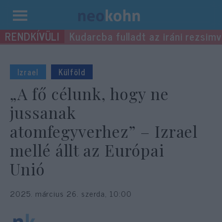
Kilépés
Kudarcba fulladt az iráni rezsimv
a
tartalomba
Izrael
Külföld
„A fő célunk, hogy ne
jussanak
atomfegyverhez” – Izrael
mellé állt az Európai
Unió
2025. március 26. szerda, 10:00