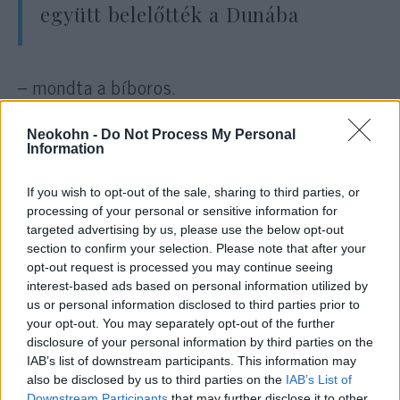
együtt belelőtték a Dunába
– mondta a bíboros.
Erdő Péter szerint Ervin Gábor jellemét
Neokohn -
Do Not Process My Personal
Information
mutatja az is, hogy amikor látta Budán az
összeterelt, menetben kísért zsidókat,
If you wish to opt-out of the sale, sharing to third parties, or
odament és kiabálni kezdett a kísérőkkel,
processing of your personal or sensitive information for
hogy amit tesznek, az az emberség arcul
targeted advertising by us, please use the below opt-out
section to confirm your selection. Please note that after your
köpése, és engedjék el a foglyokat. Ilyet,
opt-out request is processed you may continue seeing
reverendás papként, talán senki más nem tett
interest-based ads based on personal information utilized by
– jegyezte meg, hozzátéve, hogy Ervin Gábort
us or personal information disclosed to third parties prior to
your opt-out. You may separately opt-out of the further
ekkor le is tartóztatták, de nem sokkal
disclosure of your personal information by third parties on the
később kiengedték.
IAB’s list of downstream participants. This information may
also be disclosed by us to third parties on the
IAB’s List of
Downstream Participants
that may further disclose it to other