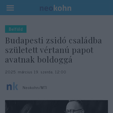
Kilépés
a
tartalomba
Belföld
Budapesti zsidó családba
született vértanú papot
avatnak boldoggá
2025. március 19. szerda, 12:00
Neokohn/MTI