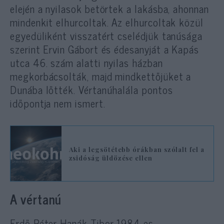
elején a nyilasok betörtek a lakásba, ahonnan
mindenkit elhurcoltak. Az elhurcoltak közül
egyedüliként visszatért cselédjük tanúsága
szerint Ervin Gábort és édesanyját a Kapás
utca 46. szám alatti nyilas házban
megkorbácsolták, majd mindkettőjüket a
Dunába lőtték. Vértanúhalála pontos
időpontja nem ismert.
Aki a legsötétebb órákban szólalt fel a
zsidóság üldözése ellen
A vértanú
Erdő Péter
Hanák Tibor 1984-es