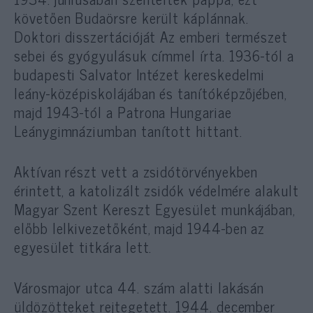
követően Budaörsre került káplánnak.
Doktori disszertációját Az emberi természet
sebei és gyógyulásuk címmel írta. 1936-tól a
budapesti Salvator Intézet kereskedelmi
leány-középiskolájában és tanítóképzőjében,
majd 1943-tól a Patrona Hungariae
Leánygimnáziumban tanított hittant.
Aktívan részt vett a zsidótörvényekben
érintett, a katolizált zsidók védelmére alakult
Magyar Szent Kereszt Egyesület munkájában,
előbb lelkivezetőként, majd 1944-ben az
egyesület titkára lett.
Városmajor utca 44. szám alatti lakásán
üldözötteket rejtegetett. 1944. december