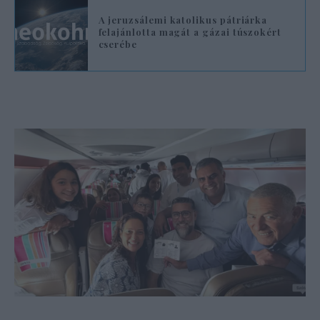
A jeruzsálemi katolikus pátriárka
felajánlotta magát a gázai túszokért
cserébe