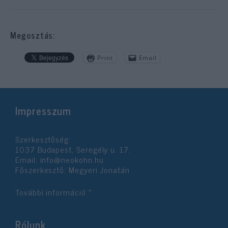
Megosztás:
Print
Email
Impresszum
Szerkesztőség:
1037 Budapest, Seregély u. 17.
Email:
info@neokohn.hu
Főszerkesztő: Megyeri Jonatán
További információ »
Rólunk