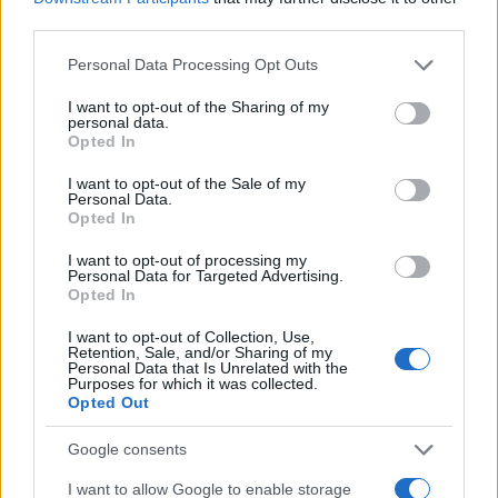
Erdő Péter egy másik, Ervin Gábor
third parties.
szolidaritását jelző cselekedeteként
Please note that this website/app uses one or more Google
említette, hogy
Personal Data Processing Opt Outs
services and may gather and store information including but
not limited to your visit or usage behaviour. You may click to
I want to opt-out of the Sharing of my
personal data.
grant or deny consent to Google and its third-party tags to
Opted In
felvarrta a sárga csillagot fekete
use your data for below specified purposes in below Google
consent section.
reverendájára, annak ellenére,
I want to opt-out of the Sale of my
Personal Data.
hogy papként nem volt köteles a
Opted In
zsidóságát jelző csillag
I want to opt-out of processing my
Personal Data for Targeted Advertising.
viselésére.
Opted In
I want to opt-out of Collection, Use,
Retention, Sale, and/or Sharing of my
Personal Data that Is Unrelated with the
Purposes for which it was collected.
Opted Out
80 éve hunyt el Edith Stein, a zsidó
szent
Google consents
I want to allow Google to enable storage