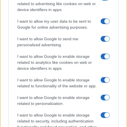
Ervin Gábor boldoggá avatása
related to advertising like cookies on web or
device identifiers in apps.
Depaula Flavio, a boldoggá avatás Erdő Péter
I want to allow my user data to be sent to
által kinevezett posztulátora ismertette:
Google for online advertising purposes.
feladata, hogy összegyűjtse a boldoggá
I want to allow Google to send me
avatás egyházmegyei szakaszában az Ervin
personalized advertising.
Gábor életére, vértanúságára vonatkozó
I want to allow Google to enable storage
adatokat, visszaemlékezéseket.
related to analytics like cookies on web or
device identifiers in apps.
Elmondta, hogy számos tanúvallomás igazolja
I want to allow Google to enable storage
Ervin Gábor tetteit és hiteles életpéldáját,
related to functionality of the website or app.
igaz, ezek másodlagos tanúvallomások,
vagyis Ausztráliában, Londonban, Amerikában
I want to allow Google to enable storage
related to personalization.
élők idézik fel, amit édesanyjuk, édesapjuk
mesélt Ervin Gáborról.
I want to allow Google to enable storage
related to security, including authentication
functionality and fraud prevention, and other