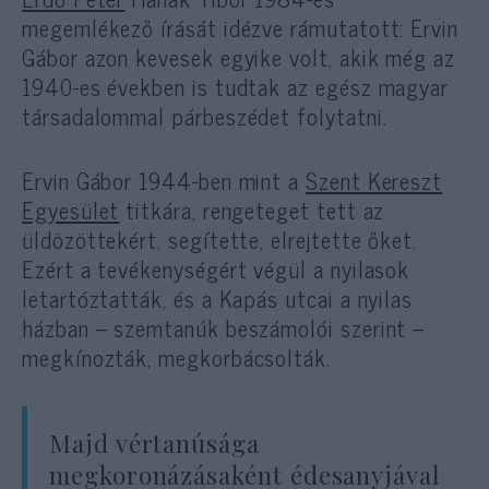
megemlékező írását idézve rámutatott: Ervin
Gábor azon kevesek egyike volt, akik még az
1940-es években is tudtak az egész magyar
társadalommal párbeszédet folytatni.
Ervin Gábor 1944-ben mint a
Szent Kereszt
Egyesület
titkára, rengeteget tett az
üldözöttekért, segítette, elrejtette őket.
Ezért a tevékenységért végül a nyilasok
letartóztatták, és a Kapás utcai a nyilas
házban – szemtanúk beszámolói szerint –
megkínozták, megkorbácsolták.
Majd vértanúsága
megkoronázásaként édesanyjával