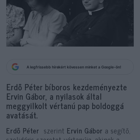
A legfrissebb hírekért kövessen minket a Google-ön!
Erdő Péter bíboros kezdeményezte
Ervin Gábor, a nyilasok által
meggyilkolt vértanú pap boldoggá
avatását.
Erdő Péter
szerint
Ervin Gábor
a segítő,
szolidáris szeretet vértanúja, akinek a