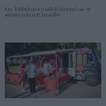
Egy különleges családi járattal 140 új
alijázó érkezett Izraelbe