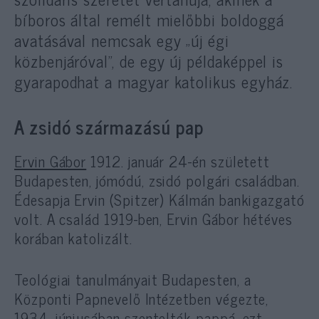
bíboros által remélt mielőbbi boldoggá
avatásával nemcsak egy „új égi
közbenjáróval”, de egy új példaképpel is
gyarapodhat a magyar katolikus egyház.
A zsidó származású pap
Ervin Gábor
1912. január 24-én született
Budapesten, jómódú, zsidó polgári családban.
Édesapja Ervin (Spitzer) Kálmán bankigazgató
volt. A család 1919-ben, Ervin Gábor hétéves
korában katolizált.
Teológiai tanulmányait Budapesten, a
Központi Papnevelő Intézetben végezte,
1934. júniusában szentelték pappá, ezt