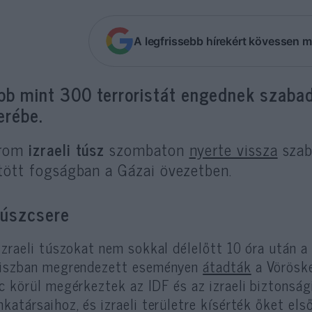
A legfrissebb hírekért kövessen m
bb mint 300 terroristát engednek szabad
erébe.
rom
izraeli túsz
szombaton
nyerte vissza
szab
tött fogságban a Gázai övezetben.
túszcsere
izraeli túszokat nem sokkal délelőtt 10 óra után a
iszban megrendezett eseményen
átadták
a Vöröske
c körül megérkeztek az IDF és az izraeli biztonság
katársaihoz, és izraeli területre kísérték őket első