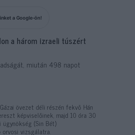
inket a Google-ön!
on a három izraeli túszért
adságát, miután 498 napot
 Gázai övezet déli részén fekvő Hán
reszt képviselőinek, majd 10 óra 30
i ügynökség (Sin Bét)
 orvosi vizsgálatra.