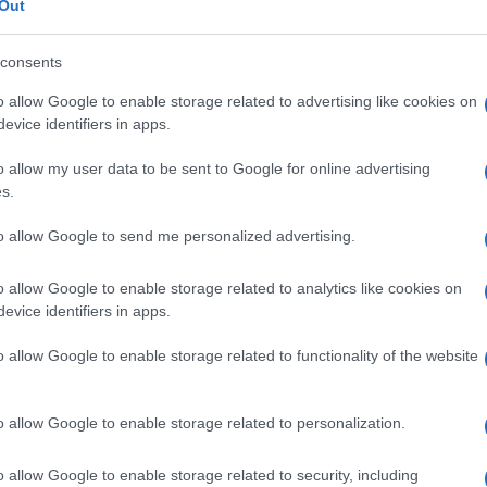
Out
consents
ui Dekel-Chent szintén Nir Ozból rabolták el a te
o allow Google to enable storage related to advertising like cookies on
madik lánya, Shachar két hónappal az elrablása ut
evice identifiers in apps.
o allow my user data to be sent to Google for online advertising
r Horn bátyját, a 38 éves Eitant, aki Kfar Sabából 
s.
abolták, és még mindig a Gázai övezetben van.
to allow Google to send me personalized advertising.
űzszünet január 19-i életbe lépése óta 19 izraeli é
o allow Google to enable storage related to analytics like cookies on
badon az izraeli börtönökben fogva tartott 566 pal
evice identifiers in apps.
bbi szám ma 935-re emelkedik.
o allow Google to enable storage related to functionality of the website
űzszünet első hat hete alatt összesen 33 túsz sza
o allow Google to enable storage related to personalization.
tegy 1900 palesztin terroristáért cserébe. A Hamás
zok közül nyolcan már nincsenek életben.
o allow Google to enable storage related to security, including