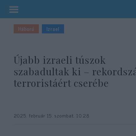
Kilépés
a
Háború
Izrael
tartalomba
Újabb izraeli túszok
szabadultak ki – rekords
terroristáért cserébe
2025. február 15. szombat, 10:28