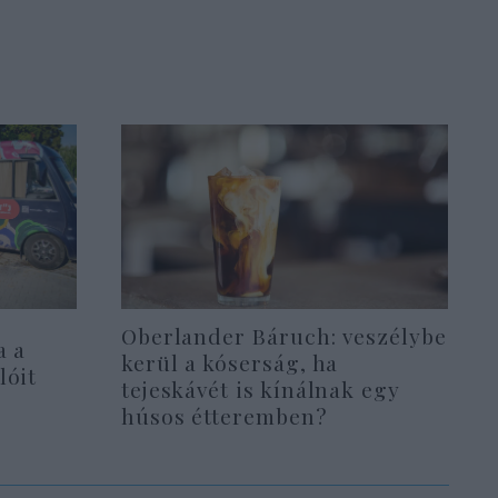
Oberlander Báruch: veszélybe
a a
kerül a kóserság, ha
lóit
tejeskávét is kínálnak egy
húsos étteremben?