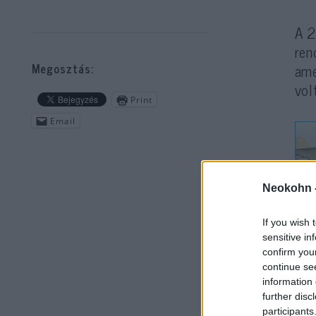
A 2
ren
ame
Megosztás:
vol
Print
Email
Neokohn 
If you wish 
sensitive in
Cse
confirm you
continue se
bün
information 
val
further disc
Ham
participants