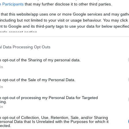
Participants
that may further disclose it to other third parties.
vatartottakért felelős minisztériumának adataiból
 that this website/app uses one or more Google services and may gath
including but not limited to your visit or usage behaviour. You may click 
dhárom túszt a
Nir Oz
kibucból rabolták el.
 to Google and its third-party tags to use your data for below specifi
ogle consent section.
túszok
l Data Processing Opt Outs
ufanovot édesanyjával, Jelena Trufanovval, nagyanyjá
o opt-out of the Sharing of my personal data.
ir Cohennel együtt rabolták el. Édesanyját és n
In
én engedte el Vlagyimir Putyin orosz elnök kérés
apban egy tűzszüneti megállapodás részeként en
o opt-out of the Sale of my Personal Data.
sapját, Vitalijt az október 7-i mészárlás során meg
In
to opt-out of processing my Personal Data for Targeted
ing.
In
A Hamász arra kényszerí
o opt-out of Collection, Use, Retention, Sale, and/or Sharing
ersonal Data that Is Unrelated with the Purposes for which it
lányt, hogy játssza el a
lected.