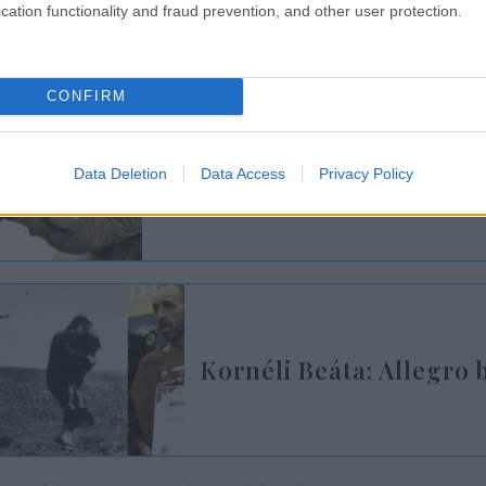
cation functionality and fraud prevention, and other user protection.
ábbi részletekkel a sábát után jelentkezünk.
CONFIRM
Egy hajszálon múlt a kud
Data Deletion
Data Access
Privacy Policy
elit kommandósok túsz
Kornéli Beáta: Allegro 