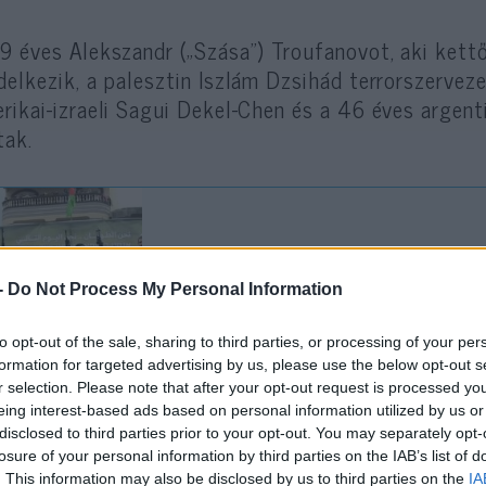
9 éves Alekszandr („Szása”) Troufanovot, aki kett
delkezik, a palesztin Iszlám Dzsihád terrorszervez
rikai-izraeli Sagui Dekel-Chen és a 46 éves argenti
tak.
“Minden nap pokol” – br
el a kiszabadult izraeli
-
Do Not Process My Personal Information
to opt-out of the sale, sharing to third parties, or processing of your per
formation for targeted advertising by us, please use the below opt-out s
rébe Izrael később, szombaton 369 terroristát en
r selection. Please note that after your opt-out request is processed y
eing interest-based ads based on personal information utilized by us or
tetését töltő terroristát, akiknek többsége a Gáz
disclosed to third parties prior to your opt-out. You may separately opt-
amint 333 terrorizmussal gyanúsítottat, akiket a 
losure of your personal information by third parties on the IAB’s list of
ász vezette október 7-i támadás óta – derül ki a
. This information may also be disclosed by us to third parties on the
IA