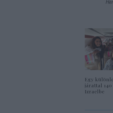
Hen
Egy különl
járattal 140
Izraelbe