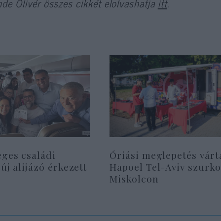
de Olivér összes cikkét elolvashatja
itt
.
eges családi
Óriási meglepetés várt
 új alijázó érkezett
Hapoel Tel-Aviv szurko
Miskolcon