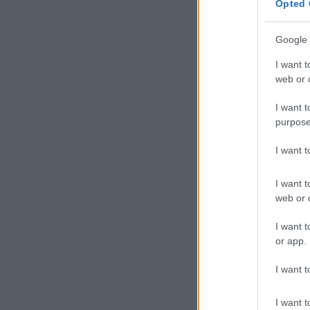
Opted 
Google 
Sag
I want t
har
web or d
I want t
Jai
purpose
elr
I want 
A t
I want t
sza
web or d
utó
I want t
or app.
A t
I want t
min
tús
I want t