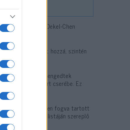
rrortámadás során. Dekel-Chen
án született meg.
látogatóba érkezett hozzá, szintén
s öt thaiföldi túszt engedtek
esztin terroristaért cserébe. Ez
badul ki az Izraelben fogva tartott
z szerint a 33-as listáján szereplő