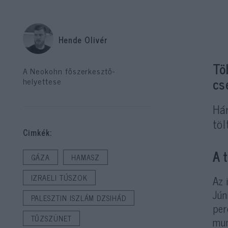
Hende Olivér
Tö
A Neokohn főszerkesztő-
cs
helyettese
Há
töl
Cimkék:
A 
GÁZA
HAMASZ
IZRAELI TÚSZOK
Az 
Jún
PALESZTIN ISZLÁM DZSIHÁD
per
TŰZSZÜNET
mun