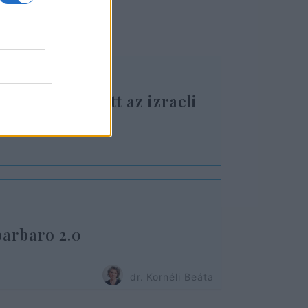
arc: így zajlott az izraeli
mentő akciója
barbaro 2.0
dr. Kornéli Beáta