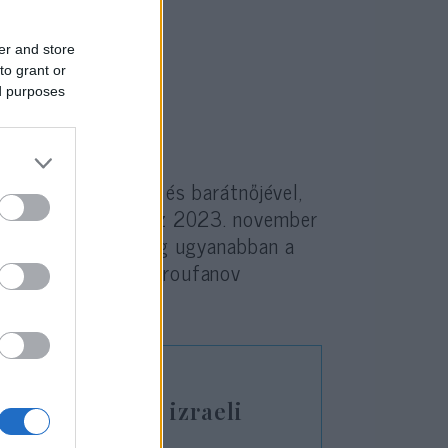
.
er and store
to grant or
ed purposes
val, Iréna Tatival és barátnőjével,
agymamáját a Hamász 2023. november
ére, míg Cohent még ugyanabban a
gedték szabadon. Troufanov
ölték.
tette az egyik izraeli
 halálát