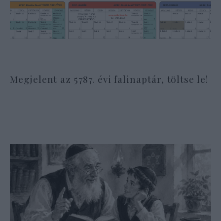
Megjelent az 5787. évi falinaptár, töltse le!