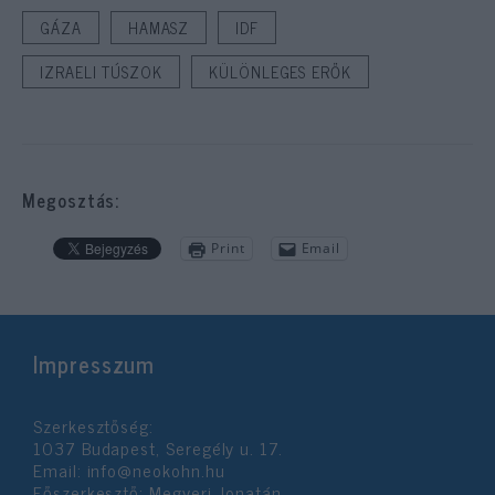
GÁZA
HAMASZ
IDF
IZRAELI TÚSZOK
KÜLÖNLEGES ERŐK
Megosztás:
Print
Email
Impresszum
Szerkesztőség:
1037 Budapest, Seregély u. 17.
Email:
info@neokohn.hu
Főszerkesztő: Megyeri Jonatán