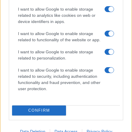
Videó: Elképesztő felvételeket tettek
I want to allow Google to enable storage
közzé a gázai túszmentő akcióról
related to analytics like cookies on web or
device identifiers in apps.
I want to allow Google to enable storage
related to functionality of the website or app.
Elképesztő felvételeket közöltek az
IDF különleges erőinek szíriai
akciójáról
I want to allow Google to enable storage
related to personalization.
I want to allow Google to enable storage
related to security, including authentication
functionality and fraud prevention, and other
user protection.
CONFIRM
Data Deletion
Data Access
Privacy Policy