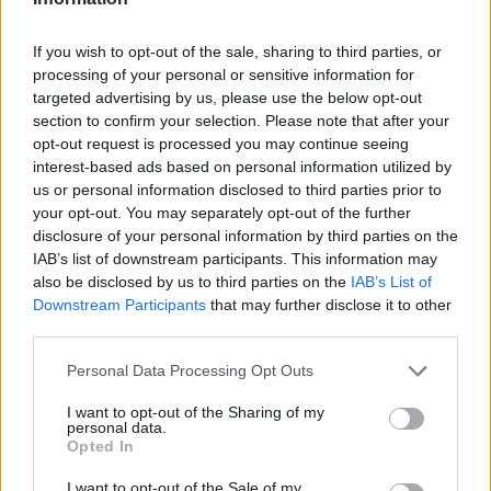
Az akció parancsnokainak többször is be
kellett nyújtaniuk a terveket jóváhagyásra, és
If you wish to opt-out of the sale, sharing to third parties, or
csak többszöri javítás és késleltetés után
processing of your personal or sensitive information for
kapott zöld utat a művelet.
targeted advertising by us, please use the below opt-out
section to confirm your selection. Please note that after your
opt-out request is processed you may continue seeing
interest-based ads based on personal information utilized by
Nem mindennapi rajtaütést hajtott
us or personal information disclosed to third parties prior to
végre Libanonban az izraeli Navy
your opt-out. You may separately opt-out of the further
SEAL
disclosure of your personal information by third parties on the
IAB’s list of downstream participants. This information may
also be disclosed by us to third parties on the
IAB’s List of
Downstream Participants
that may further disclose it to other
A
Sin Bét
szorgalmazta, hogy a
third parties.
Yamam-ot válasszák a
Please note that this website/app uses one or more Google
Personal Data Processing Opt Outs
mentőakció végrehajtására a
services and may gather and store information including but
Sayeret Matkal
helyett.
not limited to your visit or usage behaviour. You may click to
I want to opt-out of the Sharing of my
personal data.
grant or deny consent to Google and its third-party tags to
Opted In
use your data for below specified purposes in below Google
consent section.
I want to opt-out of the Sale of my