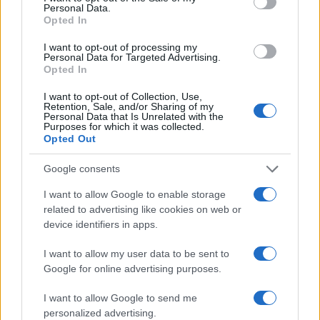
Egy izraeli forrás szerint ez azért alakult így,
Personal Data.
Opted In
mert néhány héttel korábban volt egy
mentőakció, amelyet a Sayeret Matkal
I want to opt-out of processing my
Personal Data for Targeted Advertising.
vezetett, és az kudarcot vallott, ezért a Sin
Opted In
Bét – amely mind operatív, mind hírszerzési
I want to opt-out of Collection, Use,
szempontból irányítja a túszmentő
Retention, Sale, and/or Sharing of my
Personal Data that Is Unrelated with the
műveleteket – inkább azt javasolta, hogy a
Purposes for which it was collected.
Opted Out
Yamam kapja meg a feladatot.
Google consents
A Yamam bizonyított, és őket választották a
I want to allow Google to enable storage
következő művelet – az
Arnon hadművelet
–
related to advertising like cookies on web or
végrehajtására is 2024 júniusában, amelyben
device identifiers in apps.
Noa Argamani, Shlomi Ziv, Almog Meir Jan és
I want to allow my user data to be sent to
Andrey Kozlovot szabadították ki.
Google for online advertising purposes.
I want to allow Google to send me
personalized advertising.