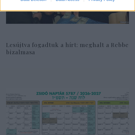
Lesújtva fogadtuk a hírt: meghalt a Rebbe
bizalmasa