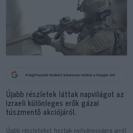
A legfrissebb hírekért kövessen minket a Google-ön!
Újabb részletek láttak napvilágot az
izraeli különleges erők gázai
túszmentő akciójáról.
Újabb részleteket hoztak nyilvánosságra arról