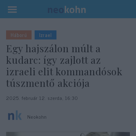
Kilépés
a
tartalomba
Háború
Izrael
Egy hajszálon múlt a
kudarc: így zajlott az
izraeli elit kommandósok
túszmentő akciója
2025. február 12. szerda, 16:30
Neokohn