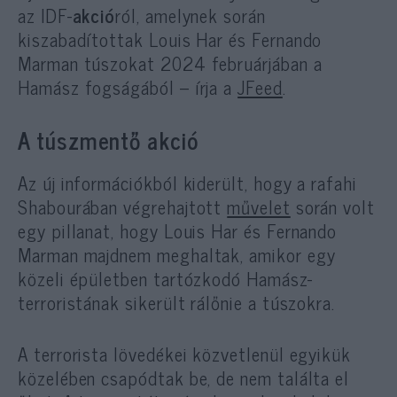
az IDF-
akció
ról, amelynek során
kiszabadítottak Louis Har és Fernando
Marman túszokat 2024 februárjában a
Hamász fogságából – írja a
JFeed
.
A túszmentő akció
Az új információkból kiderült, hogy a rafahi
Shabourában végrehajtott
művelet
során volt
egy pillanat, hogy Louis Har és Fernando
Marman majdnem meghaltak, amikor egy
közeli épületben tartózkodó Hamász-
terroristának sikerült rálőnie a túszokra.
A terrorista lövedékei közvetlenül egyikük
közelében csapódtak be, de nem találta el