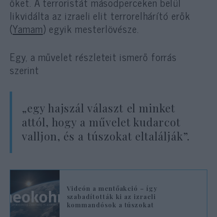
őket. A terroristát másodperceken belül
likvidálta az izraeli elit terrorelhárító erők
(
Yamam
) egyik mesterlövésze.
Egy, a művelet részleteit ismerő forrás
szerint
„egy hajszál választ el minket
attól, hogy a művelet kudarcot
valljon, és a túszokat eltalálják”.
Videón a mentőakció – így
szabadították ki az izraeli
kommandósok a túszokat