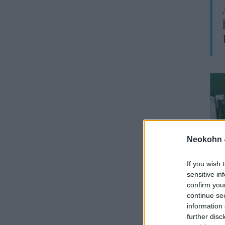
Neokohn 
If you wish 
„Ha
sensitive in
eze
confirm you
hol
continue se
information 
Gre
further disc