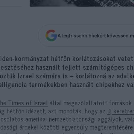
A legfrissebb hírekért kövessen m
iden-kormányzat hétfőn korlátozásokat vetett
jlesztéséhez használt fejlett számítógépes ch
köztük Izrael számára is – korlátozná az ada
telligencia termékekben használt chipekhez va
he Times of Israel
által megszólaltatott források
ág hétfőn idézett, azt mondták, hogy az
új keretre
csolatos amerikai nemzetbiztonsági aggályok, va
dasági érdekei közötti egyensúly megteremtésére 