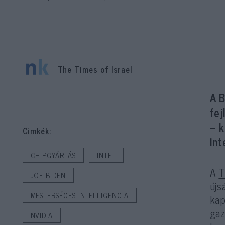
The Times of Israel
A B
fe
– 
Cimkék:
in
CHIPGYÁRTÁS
INTEL
A
T
JOE BIDEN
újs
MESTERSÉGES INTELLIGENCIA
kap
gaz
NVIDIA