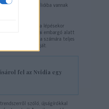
s számítógépek millióiba vannak
kai elnök hivatalba lépésekor
már most is amerikai embargó alatt
 Irán és Észak-Korea számára teljes
ocesszorok exportját.
ásárol fel az Nvidia egy
rendszerről szóló, újságírókkal