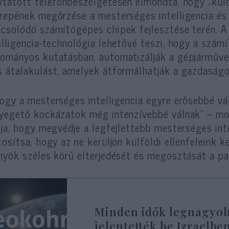
ytatott telefonbeszélgetésen elmondta, hogy „ku
repének megőrzése a mesterséges intelligencia és 
csolódó számítógépes chipek fejlesztése terén. A
elligencia-technológia lehetővé teszi, hogy a szám
ományos kutatásban, automatizálják a gépjárműve
 átalakulást, amelyek átformálhatják a gazdaságo
ogy a mesterséges intelligencia egyre erősebbé vá
yegető kockázatok még intenzívebbé válnak” – mo
lja, hogy megvédje a legfejlettebb mesterséges inte
tosítsa, hogy az ne kerüljön külföldi ellenfeleink 
nyök széles körű elterjedését és megosztását a pa
Minden idők legnagyob
jelentették be Izraelbe