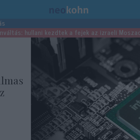
ás
mváltás: hullani kezdtek a fejek az izraeli Mosza
almas
az