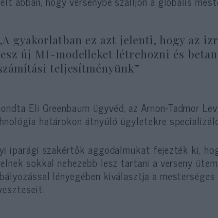
aelt abban, hogy versenybe szálljon a globális mest
„A gyakorlatban ez azt jelenti, hogy az iz
lesz új MI-modelleket létrehozni és betan
számítási teljesítményünk”
ondta Eli Greenbaum ügyvéd, az Arnon-Tadmor Levy 
hnológia határokon átnyúló ügyletekre specializáló
yi iparági szakértők aggodalmukat fejezték ki, ho
aelnek sokkal nehezebb lesz tartani a verseny ütem
bályozással lényegében kiválasztja a mesterséges i
veszteseit.