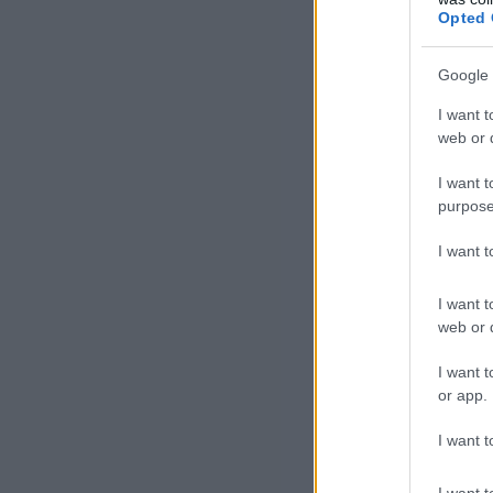
Opted 
Google 
A 
I want t
web or d
Az 
ame
I want t
purpose
ren
beh
I want 
ame
mes
I want t
web or d
ame
I want t
or app.
I want t
I want t