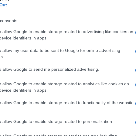
Out
consents
döntés részletei
o allow Google to enable storage related to advertising like cookies on
evice identifiers in apps.
új korlátozások szerint „bürokratikus” engedélyezé
rikai vállalatok által Izraelbe értékesített MI-p
o allow my user data to be sent to Google for online advertising
s.
delkező processzorok, például a videójátékosokna
ozatalához is. A gyakorlatban minden olyan fejlet
to allow Google to send me personalized advertising.
rikai chipóriások, például az Nvidia vagy az Intel 
terséges intelligencia fejlesztésére használnak, kü
o allow Google to enable storage related to analytics like cookies on
evice identifiers in apps.
rikai szabályozó hatóságtól.
o allow Google to enable storage related to functionality of the website
„Az ország számítási teljesítményének ko
o allow Google to enable storage related to personalization.
o allow Google to enable storage related to security, including