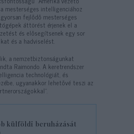
lcsfontosságú” Amerika vezető
a mesterséges intelligenciához
 gyorsan fejlődő mesterséges
ítógépek áttörést érjenek el a
zetést és elősegítsenek egy sor
kat és a hadviselést.
lik, a nemzetbiztonságunkat
ndta Raimondo. A keretrendszer
lligencia technológiát, és
kezébe, ugyanakkor lehetővé teszi az
rtnerországokkal”.
b külföldi beruházását
n