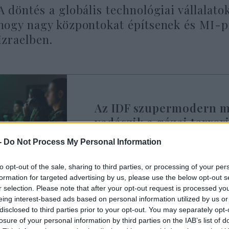
A döntés a globális technológiai vállalatok
hogy nagy központokat építsenek és MI-p
Izraelben.
Az IDF szupermodern me
vadászik a gázai terror
-
Do Not Process My Personal Information
to opt-out of the sale, sharing to third parties, or processing of your per
 az izraeli cégek számára nehezebb lesz új MI-mode
formation for targeted advertising by us, please use the below opt-out s
k a cégek nem Izraelben fognak letelepedni, péld
r selection. Please note that after your opt-out request is processed y
 alapítsanak céget, lehet, hogy inkább az Egyesü
eing interest-based ads based on personal information utilized by us or
disclosed to third parties prior to your opt-out. You may separately opt-
enbaum.
losure of your personal information by third parties on the IAB’s list of