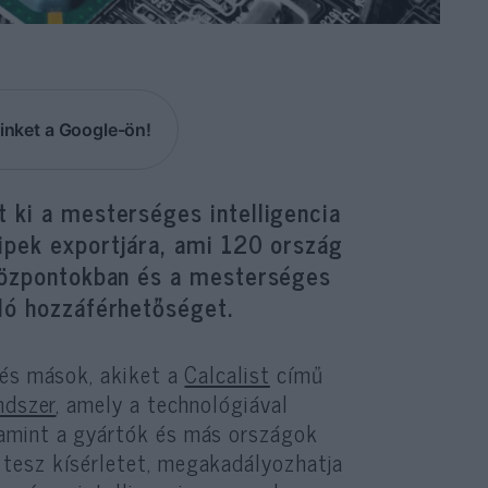
inket a Google-ön!
 ki a mesterséges intelligencia
ipek exportjára, ami 120 ország
tközpontokban és a mesterséges
ló hozzáférhetőséget.
 és mások, akiket a
Calcalist
című
ndszer
, amely a technológiával
lamint a gyártók és más országok
tesz kísérletet, megakadályozhatja