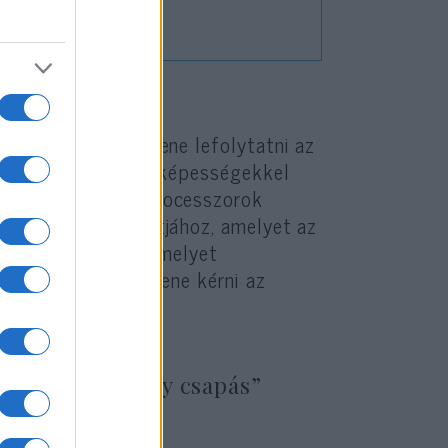
si folyamatot kellene lefolytatni az
rocesszorok vagy MI-képességekkel
k szánt grafikus processzorok
t processzor exportjához, amelyet az
értékesítenek, és amelyet
lön engedélyt kellene kérni az
rlátozása komoly csapás”