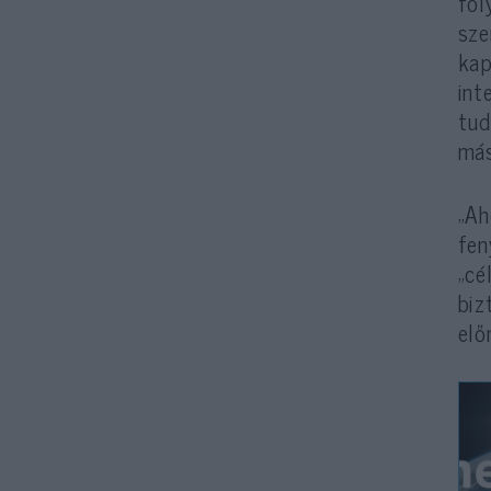
fol
sze
kap
int
tud
más
„Ah
fen
„cé
biz
elő