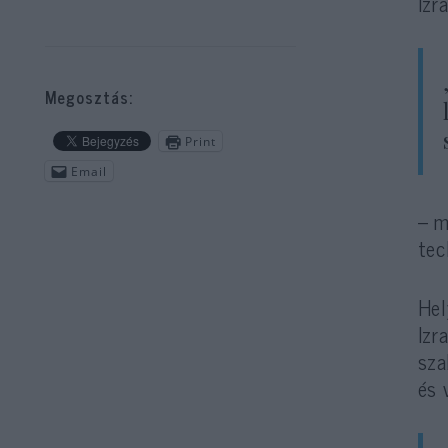
Izr
Megosztás:
Print
Email
– m
tec
Hel
Izr
sza
és 