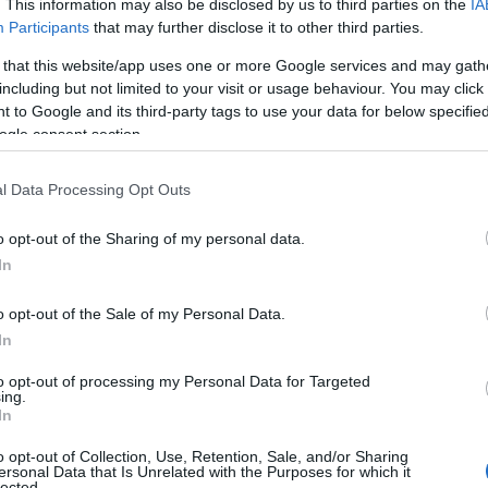
. This information may also be disclosed by us to third parties on the
IA
ael a mesterséges intelligencia fejlesztés területé
Participants
that may further disclose it to other third parties.
zágában, ugyanakkor az elmúlt évben iparági vezet
 that this website/app uses one or more Google services and may gath
odalmukat fejezték ki, hogy a zsidó állam lemarad
including but not limited to your visit or usage behaviour. You may click 
 to Google and its third-party tags to use your data for below specifi
atégiát kell kialakítania, hogy pénzt és forrásokat
ogle consent section.
ományos kutatás fellendítésére, ösztönözze a star
ellek futtatásához szükséges infrastruktúrát és s
l Data Processing Opt Outs
öntés értelmében Izraelt a „másodrendű” kategóriá
o opt-out of the Sharing of my personal data.
ikóval, Portugáliával és Svájccal együtt, amelyek 
In
ortálhatnának mesterséges intelligencia chipeket 
o opt-out of the Sale of my Personal Data.
mítási teljesítménykorlátozások mellett.
In
to opt-out of processing my Personal Data for Targeted
ing.
In
Izraelben már mesterség
o opt-out of Collection, Use, Retention, Sale, and/or Sharing
ersonal Data that Is Unrelated with the Purposes for which it
előre az orvosi vészhel
lected.