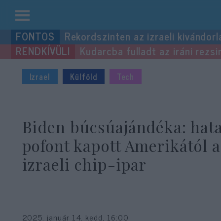
Kilépés
Rekordszinten az izraeli kivándorl
a
Kudarcba fulladt az iráni rezsi
tartalomba
Izrael
Külföld
Tech
Biden búcsúajándéka: hat
pofont kapott Amerikától 
izraeli chip-ipar
2025. január 14. kedd, 16:00