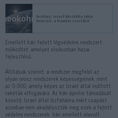
Bréking: Izrael likvidálta Jahja
Szinvárt, a Hamász vezetőjét
Emellett Irán fejlett légvédelmi rendszert
működtet, amelyet elsősorban hazai
fejlesztésű.
Állításuk szerint, a rendszer megfelel az
olyan orosz rendszerek képességeinek, mint
az S-300, amely képes az Izrael által indított
rakéták elfogására. Az Irán áprilisi támadását
követő, Izrael által Iszfahánra mért csapást
azonban nem akadályozták meg ezek a fejlett
védelmi rendszerek. Irán emellett elavult