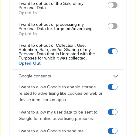
consent section.
I want to opt-out of the Sale of my
viszonylag megfizethetővé teszi,
Personal Data.
egységenként néhány százezer dollárba kerül.
Opted In
I want to opt-out of processing my
Personal Data for Targeted Advertising.
Rocks rakéta
Opted In
I want to opt-out of Collection, Use,
A Rafael által 2019-ben bemutatott Rocks
Retention, Sale, and/or Sharing of my
Personal Data that Is Unrelated with the
rakéta a szuperszonikus cirkáló
Purposes for which it was collected.
Opted Out
képességeket kombinálja műholdas és
inerciális navigációs rendszerekkel.
Google consents
I want to allow Google to enable storage
A Rocks a kisebb F-16-os repülőgépekről és
related to advertising like cookies on web or
potenciálisan az F-35-ösökről is indítható.
device identifiers in apps.
Külföldi értékelések szerint 300 km-es
I want to allow my user data to be sent to
hatótávolsággal rendelkezik, és 500 kg-os
Google for online advertising purposes.
robbanófejet hordozhat, így alkalmas
megerősített vagy földalatti építmények
I want to allow Google to send me