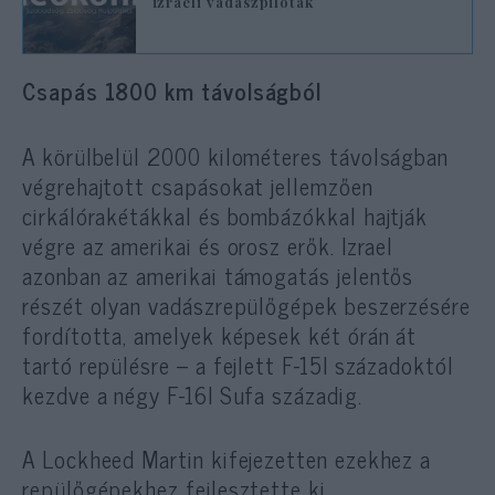
izraeli vadászpilóták
Csapás 1800 km távolságból
A körülbelül 2000 kilométeres távolságban
végrehajtott csapásokat jellemzően
cirkálórakétákkal és bombázókkal hajtják
végre az amerikai és orosz erők. Izrael
azonban az amerikai támogatás jelentős
részét olyan vadászrepülőgépek beszerzésére
fordította, amelyek képesek két órán át
tartó repülésre – a fejlett F-15I századoktól
kezdve a négy F-16I Sufa századig.
A Lockheed Martin kifejezetten ezekhez a
repülőgépekhez fejlesztette ki