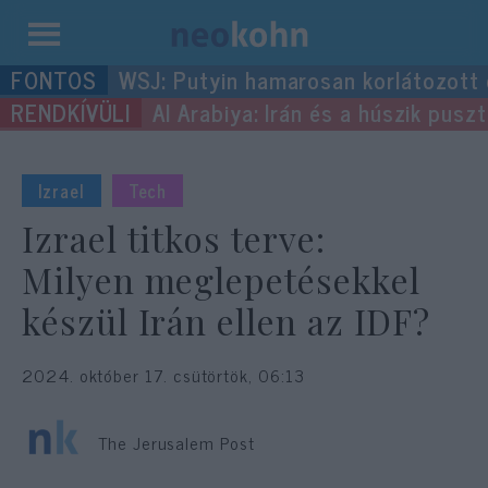
Kilépés
WSJ: Putyin hamarosan korlátozott
a
Al Arabiya: Irán és a húszik pus
tartalomba
Izrael
Tech
Izrael titkos terve:
Milyen meglepetésekkel
készül Irán ellen az IDF?
2024. október 17. csütörtök, 06:13
The Jerusalem Post