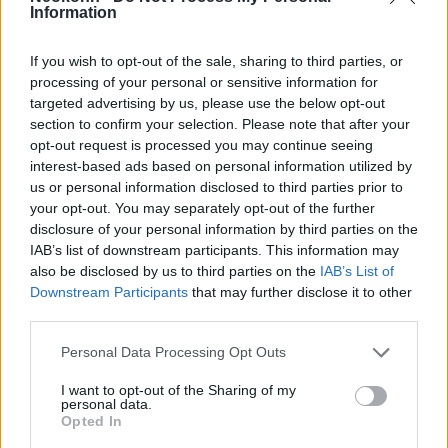
Rampage rakéta
Information
Az Israel Aerospace Industries (IAI) és az Elbit
If you wish to opt-out of the sale, sharing to third parties, or
Systems együttműködésében kifejlesztett
processing of your personal or sensitive information for
targeted advertising by us, please use the below opt-out
Rampage az Elbit EXTRA rakétáján alapul. Az
section to confirm your selection. Please note that after your
eredetileg földi indításra tervezett Rampage-
opt-out request is processed you may continue seeing
t átalakították, hogy a repülőgépekről
interest-based ads based on personal information utilized by
us or personal information disclosed to third parties prior to
indítva nagyobb hatótávolságot és
your opt-out. You may separately opt-out of the further
sebességet érjen el.
disclosure of your personal information by third parties on the
IAB’s list of downstream participants. This information may
also be disclosed by us to third parties on the
IAB’s List of
A 4,7 méter hosszú, 30,6 cm átmérőjű és 570
Downstream Participants
that may further disclose it to other
kg tömegű rakéta 150 kg-os robbanófejet
third parties.
hordoz, így hatékony rakétaütegek,
Please note that this website/app uses one or more Google
Personal Data Processing Opt Outs
parancsnoki központok és más kritikus
services and may gather and store information including but
fontosságú célpontok ellen. F-15, F-16 és F-
not limited to your visit or usage behaviour. You may click to
I want to opt-out of the Sharing of my
personal data.
35 repülőgépekről is indítható. A meglévő
grant or deny consent to Google and its third-party tags to
Opted In
use your data for below specified purposes in below Google
rakétatechnológiára való támaszkodása