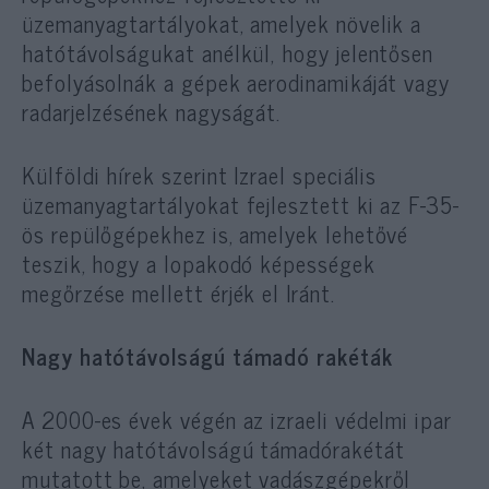
üzemanyagtartályokat, amelyek növelik a
hatótávolságukat anélkül, hogy jelentősen
befolyásolnák a gépek aerodinamikáját vagy
radarjelzésének nagyságát.
Külföldi hírek szerint Izrael speciális
üzemanyagtartályokat fejlesztett ki az F-35-
ös repülőgépekhez is, amelyek lehetővé
teszik, hogy a lopakodó képességek
megőrzése mellett érjék el Iránt.
Nagy hatótávolságú támadó rakéták
A 2000-es évek végén az izraeli védelmi ipar
két nagy hatótávolságú támadórakétát
mutatott be, amelyeket vadászgépekről