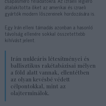
csapásmérő feladatokra. Az izraeli légierő
átalakította őket az amerikai és izraeli
gyártók modern lőszereinek hordozására is.
Egy Irán elleni támadás azonban a hasonló
távolság ellenére sokkal összetettebb
kihívást jelent.
Irán nukleáris létesítményei és
ballisztikus rakétabázisai mélyen
a föld alatt vannak, ellentétben
az olyan kevésbé védett
célpontokkal, mint az
olajterminálok.