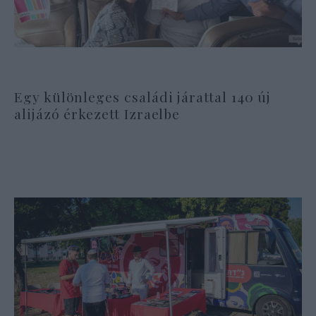
Egy különleges családi járattal 140 új
alijázó érkezett Izraelbe