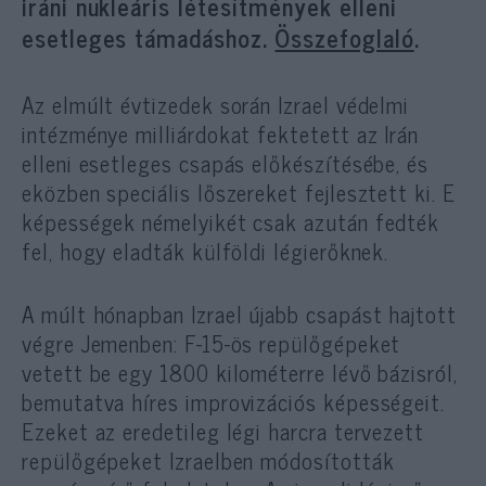
iráni nukleáris létesítmények elleni
esetleges támadáshoz.
Összefoglaló
.
Az elmúlt évtizedek során Izrael védelmi
intézménye milliárdokat fektetett az Irán
elleni esetleges csapás előkészítésébe, és
eközben speciális lőszereket fejlesztett ki. E
képességek némelyikét csak azután fedték
fel, hogy eladták külföldi légierőknek.
A múlt hónapban Izrael újabb csapást hajtott
végre Jemenben: F-15-ös repülőgépeket
vetett be egy 1800 kilométerre lévő bázisról,
bemutatva híres improvizációs képességeit.
Ezeket az eredetileg légi harcra tervezett
repülőgépeket Izraelben módosították