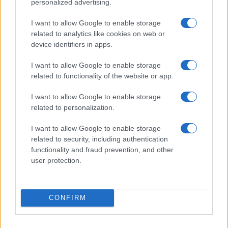
personalized advertising.
célba vételére.
I want to allow Google to enable storage
related to analytics like cookies on web or
device identifiers in apps.
Bámulatos precizitás: Több tízezer
Hezbollah rakétát semmisített meg
I want to allow Google to enable storage
Izrael
related to functionality of the website or app.
I want to allow Google to enable storage
További meglepetések
related to personalization.
I want to allow Google to enable storage
Külföldi források szerint Izrael rendelkezik
related to security, including authentication
egy hagyományos és nukleáris robbanófejjel
functionality and fraud prevention, and other
is felszerelt, földről indítható
user protection.
rakétarendszerrel, amely a „Jerikó” néven
ismert. Annak ellenére, hogy Irán több száz
CONFIRM
ballisztikus rakétát indított Izrael felé, annak
valószínűsége, hogy Izrael ezeket a rakétákat