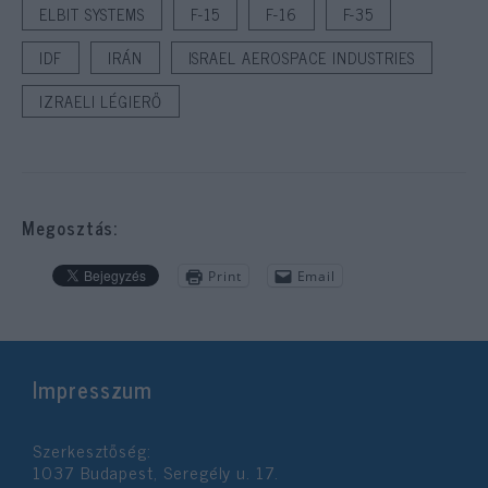
ELBIT SYSTEMS
F-15
F-16
F-35
IDF
IRÁN
ISRAEL AEROSPACE INDUSTRIES
IZRAELI LÉGIERŐ
Megosztás:
Print
Email
Impresszum
Szerkesztőség:
1037 Budapest, Seregély u. 17.