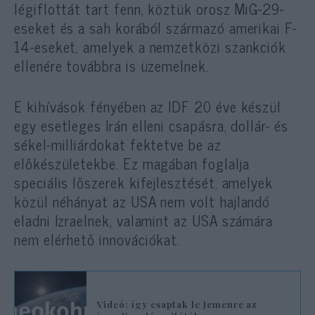
légiflottát tart fenn, köztük orosz MiG-29-
eseket és a sah korából származó amerikai F-
14-eseket, amelyek a nemzetközi szankciók
ellenére továbbra is üzemelnek.
E kihívások fényében az IDF 20 éve készül
egy esetleges Irán elleni csapásra, dollár- és
sékel-milliárdokat fektetve be az
előkészületekbe. Ez magában foglalja
speciális lőszerek kifejlesztését, amelyek
közül néhányat az USA nem volt hajlandó
eladni Izraelnek, valamint az USA számára
nem elérhető innovációkat.
Videó: így csaptak le Jemenre az