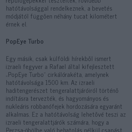
repülőgépekkel teszteltek, rövidebb
hatótávolsággal rendelkeznek, a bevetés
módjától függően néhány tucat kilométert
érnek el.
PopEye Turbo
Egy másik, csak külföldi hírekből ismert
izraeli fegyver a Rafael által kifejlesztett
„PopEye Turbo” cirkálórakéta, amelynek
hatótávolsága 1500 km. Az izraeli
haditengerészet tengeralattjáróiról történő
indításra tervezték, és hagyományos és
nukleáris robbanófejek hordozására egyaránt
alkalmas. Ez a hatótávolság lehetővé teszi az
izraeli tengeralattjárók számára, hogy a
Perzsa-öbölbe való behatolás nélkül csapást