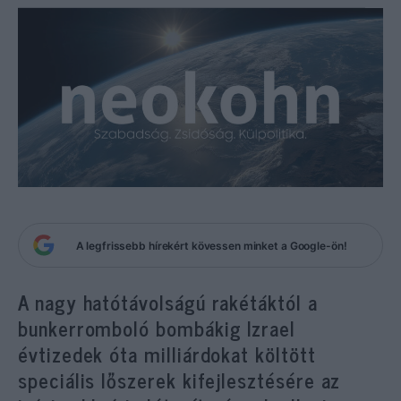
A legfrissebb hírekért kövessen minket a Google-ön!
A nagy hatótávolságú rakétáktól a
bunkerromboló bombákig Izrael
évtizedek óta milliárdokat költött
speciális lőszerek kifejlesztésére az