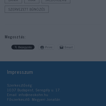
SZERVEZETT BŰNÖZÉS
Megosztás:
Print
Email
Impresszum
Szerkesztőség:
1037 Budapest, Seregély u. 17.
Email:
info@neokohn.hu
Főszerkesztő: Megyeri Jonatán