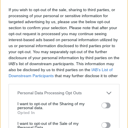
Foxtrot svéd bűnszövetkezet
If you wish to opt-out of the sale, sharing to third parties, or
hajtotta végre Irán
processing of your personal or sensitive information for
megbízásából.
targeted advertising by us, please use the below opt-out
section to confirm your selection. Please note that after your
opt-out request is processed you may continue seeing
interest-based ads based on personal information utilized by
A svéd TV4 „Nyheterna” hírműsora szerint a
us or personal information disclosed to third parties prior to
nagykövetség előtt egy lőfegyvert és egy
your opt-out. You may separately opt-out of the further
disclosure of your personal information by third parties on the
üres töltényhüvelyt találtak.
IAB’s list of downstream participants. This information may
also be disclosed by us to third parties on the
IAB’s List of
Az incidensről mintegy 30 perccel azelőtt
Downstream Participants
that may further disclose it to other
third parties.
számoltak be, hogy Irán 180 ballisztikus
rakétát lőtt ki a zsidó államra, amely az
Please note that this website/app uses one or more Google
Personal Data Processing Opt Outs
services and may gather and store information including but
eddigi második közvetlen támadása volt; az
not limited to your visit or usage behaviour. You may click to
I want to opt-out of the Sharing of my
első még áprilisban történt.
personal data.
grant or deny consent to Google and its third-party tags to
Opted In
use your data for below specified purposes in below Google
consent section.
A támadás előtt Jiszráel Katz izraeli
I want to opt-out of the Sale of my
Personal Data.