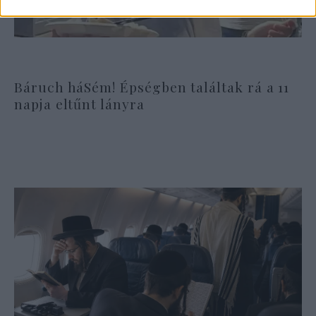
Báruch háSém! Épségben találtak rá a 11
napja eltűnt lányra