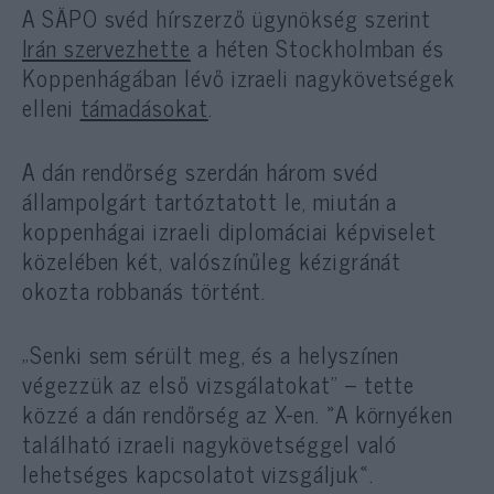
A SÄPO svéd hírszerző ügynökség szerint
Irán szervezhette
a héten Stockholmban és
Koppenhágában lévő izraeli nagykövetségek
elleni
támadásokat
.
A dán rendőrség szerdán három svéd
állampolgárt tartóztatott le, miután a
koppenhágai izraeli diplomáciai képviselet
közelében két, valószínűleg kézigránát
okozta robbanás történt.
„Senki sem sérült meg, és a helyszínen
végezzük az első vizsgálatokat” – tette
közzé a dán rendőrség az X-en. »A környéken
található izraeli nagykövetséggel való
lehetséges kapcsolatot vizsgáljuk«.