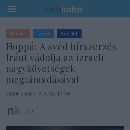
Kilépés
a
tartalomba
Háború
Izrael
Külföld
Hoppá: A svéd hírszerzés
Iránt vádolja az izraeli
nagykövetségek
megtámadásával
2024. október 7. hétfő, 19:00
JNS