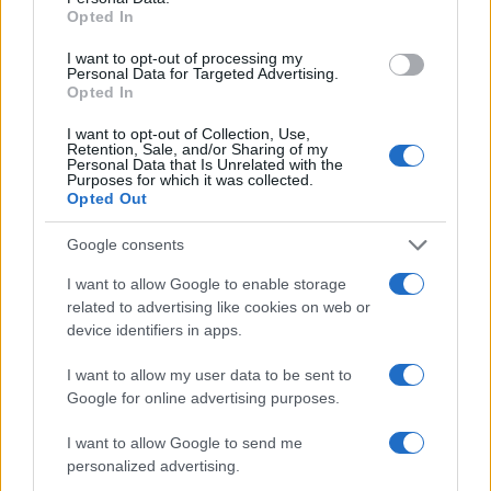
külügyminiszter rendkívüli ülést hívott össze
Opted In
az összes izraeli nagykövetnek, hogy „hogyan
I want to opt-out of processing my
kell eljárni a különböző fővárosokban lévő
Personal Data for Targeted Advertising.
Opted In
államfőkkel a közelmúltbeli támadások
miatt”.
I want to opt-out of Collection, Use,
Retention, Sale, and/or Sharing of my
Personal Data that Is Unrelated with the
Purposes for which it was collected.
Irán áll az elmúlt hónapokban Európában,
Opted Out
köztük Svédországban működő izraeli
Google consents
nagykövetségek ellen elkövetett, bűnbandák
által végrehajtott terrortámadás-sorozat
I want to allow Google to enable storage
related to advertising like cookies on web or
mögött – derült ki az év elején a Moszad
device identifiers in apps.
hírszerző ügynökség egyik nyilvánosságra
hozott értékeléséből.
I want to allow my user data to be sent to
Google for online advertising purposes.
I want to allow Google to send me
personalized advertising.
Lebuktak: Bajorországban akartak
zsidókat mészárolni az iráni