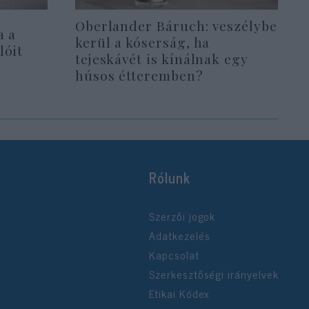
Oberlander Báruch: veszélybe
a a
kerül a kóserság, ha
lóit
tejeskávét is kínálnak egy
húsos étteremben?
Rólunk
Szerzői jogok
Adatkezelés
Kapcsolat
Szerkesztőségi irányelvek
Etikai Kódex