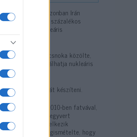
elentése szerint azonban Irán
, és továbbra is 60 százalékos
skedelmi célú nukleáris
ágért felelős parancsnoka közölte,
 Teherán felülvizsgálhatja nukleáris
g képes atombombát készíteni.
a végső szót, aki 2010-ben fatvával,
em akar nukleáris fegyvert
rte, hogy Irán rendelkezik
technológiával, megismételte, hogy