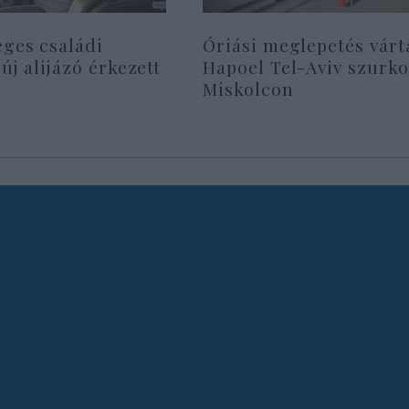
eges családi
Óriási meglepetés várt
 új alijázó érkezett
Hapoel Tel-Aviv szurko
Miskolcon