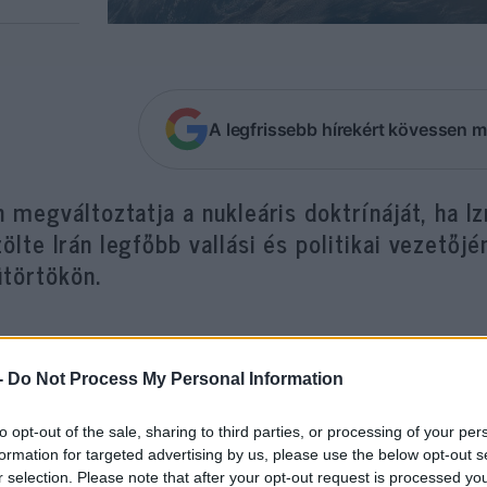
A legfrissebb hírekért kövessen m
n megváltoztatja a nukleáris doktrínáját, ha I
ölte Irán legfőbb vallási és politikai vezetőj
ütörtökön.
„Nem döntöttünk atomfegyver építéséről, d
-
Do Not Process My Personal Information
nem lesz más választásunk, mint megválto
doktrínánkat”
to opt-out of the sale, sharing to third parties, or processing of your per
formation for targeted advertising by us, please use the below opt-out s
r selection. Please note that after your opt-out request is processed y