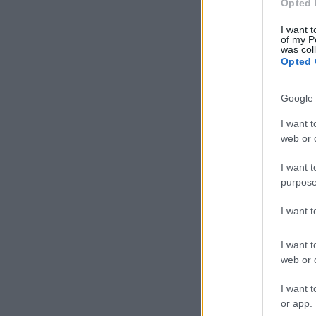
Opted 
A N
I want t
of my P
jel
was col
tis
Opted 
fel
Google 
Ápr
I want t
web or d
hog
dok
I want t
purpose
Har
I want 
Teh
I want t
web or d
val
elő
I want t
„at
or app.