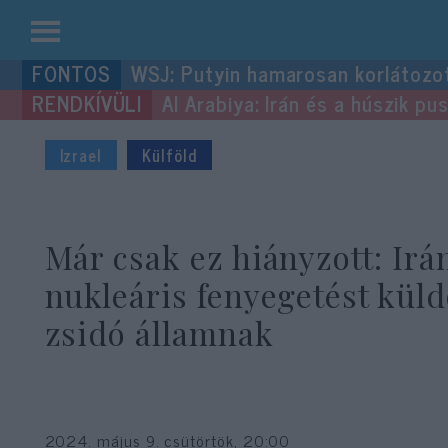
Kilépés
WSJ: Putyin hamarosan korlátozo
a
Al Arabiya: Irán és a húszik p
tartalomba
Izrael
Külföld
Már csak ez hiányzott: Irá
nukleáris fenyegetést küld
zsidó államnak
2024. május 9. csütörtök, 20:00