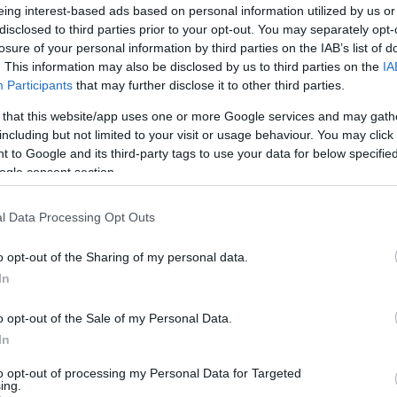
eing interest-based ads based on personal information utilized by us or
elentette ki Kamal Harazi, Irán legfőbb politikai és 
disclosed to third parties prior to your opt-out. You may separately opt-
tollah tanácsadója.
losure of your personal information by third parties on the IAB’s list of
. This information may also be disclosed by us to third parties on the
IA
Participants
that may further disclose it to other third parties.
cionista rezsim által nukleáris létesítményeink ell
enállásunk megváltozik” – tette hozzá az ajatollah
 that this website/app uses one or more Google services and may gath
including but not limited to your visit or usage behaviour. You may click 
 to Google and its third-party tags to use your data for below specifi
n az elmúlt években számos alkalommal hangsúlyoz
ogle consent section.
kés célúak”, és hogy az iszlám köztársaság soha
tésére vagy bevetésére.
l Data Processing Opt Outs
o opt-out of the Sharing of my personal data.
In
Zsidó egyházak tiltakoz
o opt-out of the Sale of my Personal Data.
In
iráni elnök felszólalása
to opt-out of processing my Personal Data for Targeted
ing.