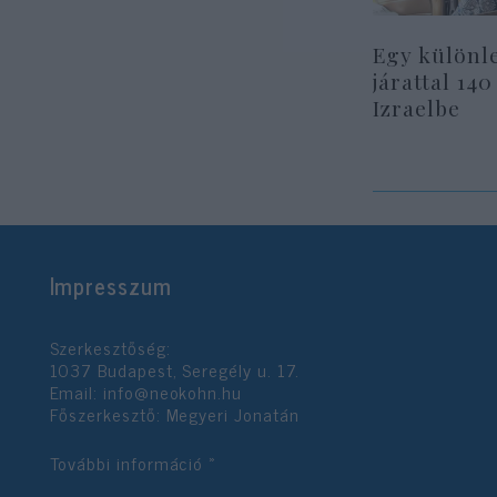
Egy különl
járattal 140
Izraelbe
Impresszum
Szerkesztőség:
1037 Budapest, Seregély u. 17.
Email:
info@neokohn.hu
Főszerkesztő: Megyeri Jonatán
További információ »