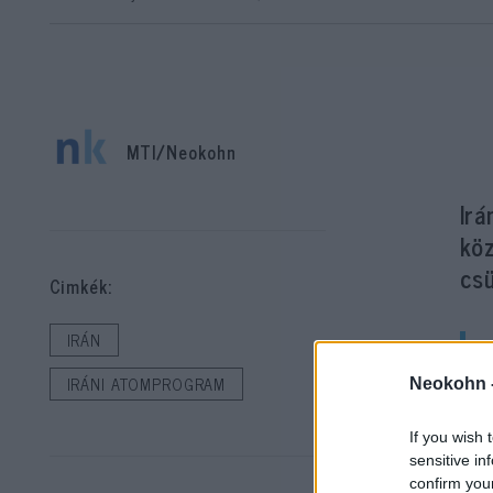
MTI/Neokohn
Irá
köz
cs
Cimkék:
IRÁN
IRÁNI ATOMPROGRAM
Neokohn 
If you wish 
sensitive in
confirm you