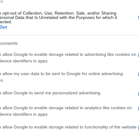
In
emzetközi Atomenergia-ügynökség (NAÜ) februári j
o opt-out of Collection, Use, Retention, Sale, and/or Sharing
ersonal Data that Is Unrelated with the Purposes for which it
entősen növelte a magas dúsítású urán előállítását
lected.
ztaságú uránt dúsít, ami messze meghaladja a kere
Out
használáshoz szükséges tisztaságot.
consents
ilisban az iráni Forradalmi Gárda nukleáris biztons
o allow Google to enable storage related to advertising like cookies on
evice identifiers in apps.
y az Irán elleni izraeli katonai fenyegetések miatt
trínáját.
o allow my user data to be sent to Google for online advertising
s.
azi már 2022-ben elmondta, hogy Irán technikaila
to allow Google to send me personalized advertising.
erán nukleáris programjáról az ajatollah mondja ki 
o allow Google to enable storage related to analytics like cookies on
evice identifiers in apps.
lásjogi döntéssel is megerősítette hogy országa n
állítani. Azonban a legfőbb vezető 2019-ben elisme
o allow Google to enable storage related to functionality of the website
ombombák építésére és felhalmozására” alkalmas 