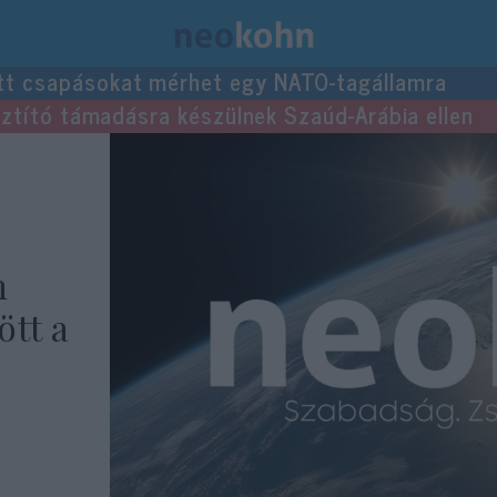
tt csapásokat mérhet egy NATO-tagállamra
usztító támadásra készülnek Szaúd-Arábia ellen
n
ött a