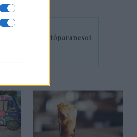
tott”.
mzetközi elfogatóparancsot
iszterre