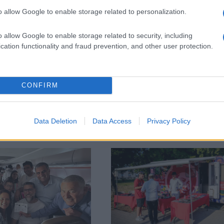
ilyen fegyverek bevetése „helytelen és vallásilag til
o allow Google to enable storage related to personalization.
o allow Google to enable storage related to security, including
cation functionality and fraud prevention, and other user protection.
Interpol: Argentína ne
kért az iráni belügymin
CONFIRM
Data Deletion
Data Access
Privacy Policy