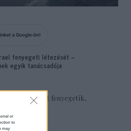
inket a Google-ön!
zrael fenyegeti létezését –
ének egyik tanácsadója
e ha Irán létét fenyegetik,
ztatni katonai
sonal or
ection to
ou may