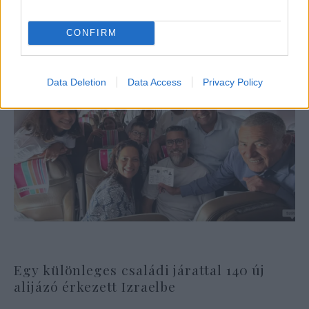
CONFIRM
Data Deletion
Data Access
Privacy Policy
Egy különleges családi járattal 140 új
alijázó érkezett Izraelbe