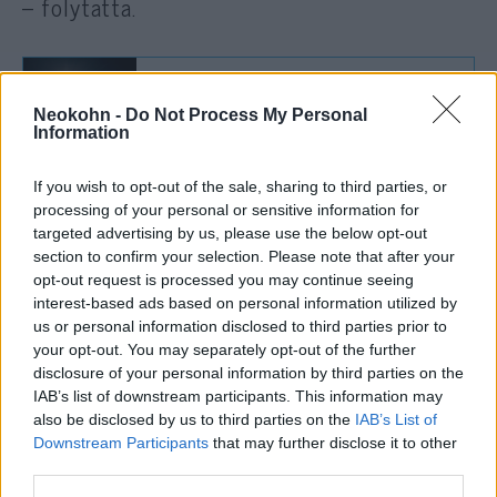
– folytatta.
Elfogatóparancsot adhatnak ki az
Neokohn -
Do Not Process My Personal
izraeli politikusok és IDF-
Information
parancsnokok ellen?
If you wish to opt-out of the sale, sharing to third parties, or
„De a gyakran megjelenő rövidítés, miszerint
processing of your personal or sensitive information for
targeted advertising by us, please use the below opt-out
a népirtás esete hihető, nem az, amit a
section to confirm your selection. Please note that after your
bíróság döntött.”
opt-out request is processed you may continue seeing
interest-based ads based on personal information utilized by
us or personal information disclosed to third parties prior to
Donoghue megbízatása a bírói székben
your opt-out. You may separately opt-out of the further
néhány nappal azután járt le, hogy a bíróság
disclosure of your personal information by third parties on the
január 26-án meghozta első döntését.
IAB’s list of downstream participants. This information may
also be disclosed by us to third parties on the
IAB’s List of
Downstream Participants
that may further disclose it to other
Az ítéletet követően Izraelt széles körben
third parties.
népirtással vádolták, és perekben vádoltak