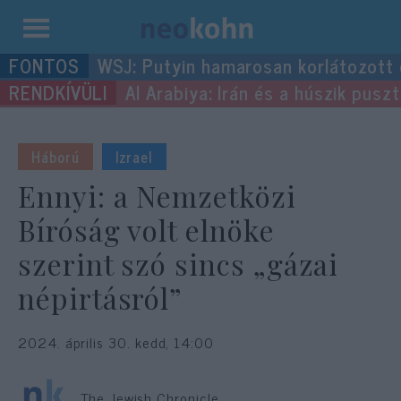
Kilépés
WSJ: Putyin hamarosan korlátozott
a
Al Arabiya: Irán és a húszik pus
tartalomba
Háború
Izrael
Ennyi: a Nemzetközi
Bíróság volt elnöke
szerint szó sincs „gázai
népirtásról”
2024. április 30. kedd, 14:00
The Jewish Chronicle