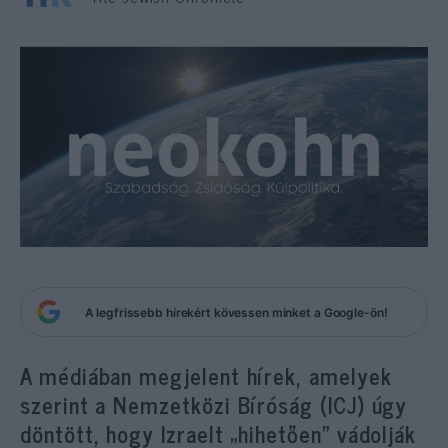
A legfrissebb hírekért kövessen minket a Google-ön!
A médiában megjelent hírek, amelyek
szerint a Nemzetközi Bíróság (ICJ) úgy
döntött, hogy Izraelt „hihetően” vádolják