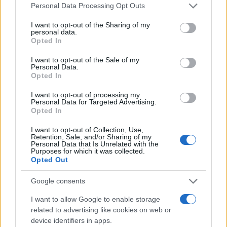
Please note that this website/app uses one or more Google
Personal Data Processing Opt Outs
meg más országokat azzal, hogy segítették
services and may gather and store information including but
az izraeli népirtást, vagy nem akadályozták
not limited to your visit or usage behaviour. You may click to
I want to opt-out of the Sharing of my
personal data.
grant or deny consent to Google and its third-party tags to
meg a zsidó államot a népirtás
Opted In
use your data for below specified purposes in below Google
elkövetésében.
consent section.
I want to opt-out of the Sale of my
Personal Data.
Opted In
Az ENSZ-bíróság március 28-án ideiglenes
intézkedéseket hozott, amelyek arra
I want to opt-out of processing my
Personal Data for Targeted Advertising.
kötelezték Izraelt, hogy haladéktalanul
Opted In
biztosítsa a Gázába irányuló humanitárius
I want to opt-out of Collection, Use,
segélyek növelését és gyorsabb eljuttatását.
Retention, Sale, and/or Sharing of my
Personal Data that Is Unrelated with the
Purposes for which it was collected.
Opted Out
Azt is kimondta, hogy Izraelnek biztosítania
kell, hogy az Izraeli Védelmi Erők ne sértsék
Google consents
meg a népirtás bűntettének megelőzéséről és
I want to allow Google to enable storage
büntetéséről szóló egyezményt, többek
related to advertising like cookies on web or
között a humanitárius segélyek
device identifiers in apps.