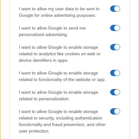
eljuttatásának megakadályozásával.
I want to allow my user data to be sent to
Google for online advertising purposes.
Az ENSZ legfelsőbb bírósága még nem
I want to allow Google to send me
hozott döntést Dél-Afrika eredeti
personalized advertising.
keresetéről, miszerint Izrael népirtást követ
el és várhatóan még hónapokig nem is teszi
I want to allow Google to enable storage
related to analytics like cookies on web or
ezt meg.
device identifiers in apps.
Ezt a cikket szerkesztőségünk az ünnep előtt
I want to allow Google to enable storage
related to functionality of the website or app.
készítette és előre időzítve jelent meg az
oldalon.
I want to allow Google to enable storage
related to personalization.
I want to allow Google to enable storage
related to security, including authentication
Szörnyeteg: feleségévé akarta tenni
gázai fogvatartója az izraeli-magyar
functionality and fraud prevention, and other
lányt
user protection.