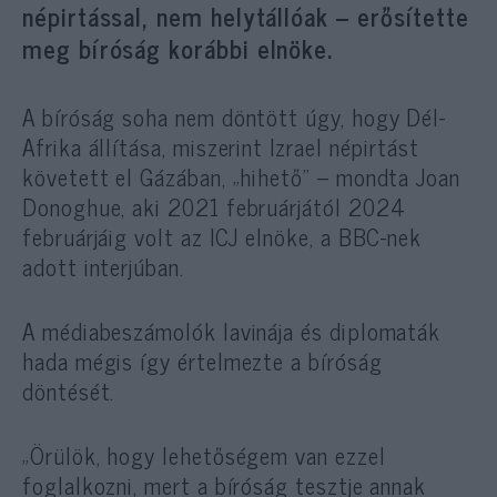
népirtással, nem helytállóak – erősítette
meg bíróság korábbi elnöke.
A bíróság soha nem döntött úgy, hogy Dél-
Afrika állítása, miszerint Izrael népirtást
követett el Gázában, „hihető” – mondta Joan
Donoghue, aki 2021 februárjától 2024
februárjáig volt az ICJ elnöke, a BBC-nek
adott interjúban.
A médiabeszámolók lavinája és diplomaták
hada mégis így értelmezte a bíróság
döntését.
„Örülök, hogy lehetőségem van ezzel
foglalkozni, mert a bíróság tesztje annak