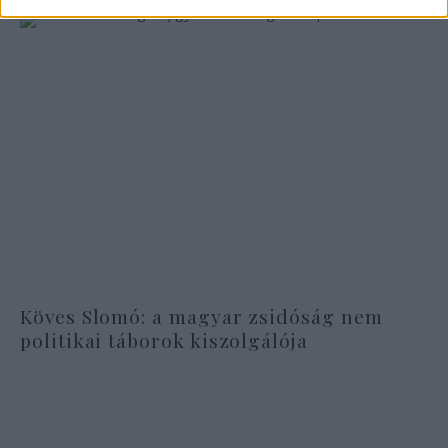
Köves Slomó: a magyar zsidóság nem
politikai táborok kiszolgálója