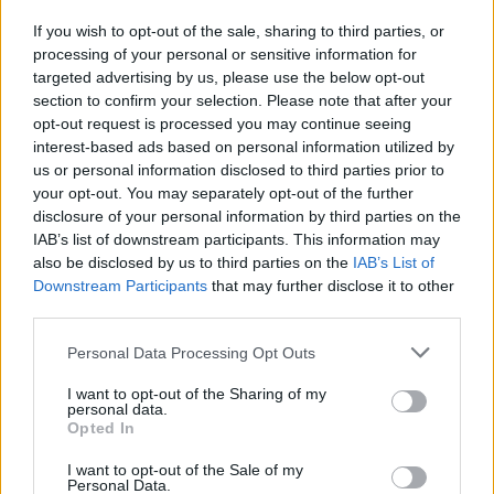
beleegyezik a palesztin állam megteremtése
If you wish to opt-out of the sale, sharing to third parties, or
felé tett „visszafordíthatatlan” lépésekbe.
processing of your personal or sensitive information for
targeted advertising by us, please use the below opt-out
A szaúdi Al-Hadath forrásai nyomán arról
section to confirm your selection. Please note that after your
opt-out request is processed you may continue seeing
számolt be, hogy nemrég volt egy találkozó
interest-based ads based on personal information utilized by
magas rangú izraeli, amerikai és palesztin
us or personal information disclosed to third parties prior to
tisztviselők között.
your opt-out. You may separately opt-out of the further
disclosure of your personal information by third parties on the
IAB’s list of downstream participants. This information may
also be disclosed by us to third parties on the
IAB’s List of
A beszámoló szerint a
Downstream Participants
that may further disclose it to other
megbeszélések célja annak
third parties.
meghatározása volt, hogy a
Please note that this website/app uses one or more Google
Personal Data Processing Opt Outs
services and may gather and store information including but
háború után ki kormányozza a
not limited to your visit or usage behaviour. You may click to
I want to opt-out of the Sharing of my
Gázai övezetet.
personal data.
grant or deny consent to Google and its third-party tags to
Opted In
use your data for below specified purposes in below Google
consent section.
I want to opt-out of the Sale of my
Personal Data.