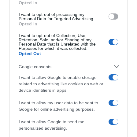
A Financial Times szerint egy magas rangú
Opted In
arab tisztviselő azt mondta, hogy reményeik
I want to opt-out of processing my
szerint néhány héten belül bemutathatják a
Personal Data for Targeted Advertising.
Opted In
tervet, amely magában foglalná az Izrael és
Szaúd-Arábia közötti kapcsolatok
I want to opt-out of Collection, Use,
Retention, Sale, and/or Sharing of my
normalizálását, hogy véget vessenek a
Personal Data that Is Unrelated with the
Purposes for which it was collected.
Hamász elleni háborúnak, és
Opted Out
megakadályozzák a konfliktus közel-keleti
kiterjedését.
Google consents
I want to allow Google to enable storage
related to advertising like cookies on web or
device identifiers in apps.
Elbukott az iráni terv: Szaúd-Arábia
kész az Izraellel való normalizációra!
I want to allow my user data to be sent to
Google for online advertising purposes.
I want to allow Google to send me
personalized advertising.