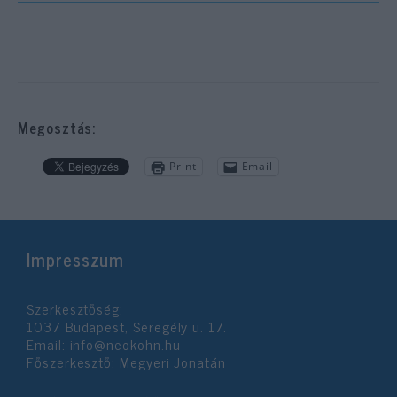
Megosztás:
Print
Email
Impresszum
Szerkesztőség:
1037 Budapest, Seregély u. 17.
Email:
info@neokohn.hu
Főszerkesztő: Megyeri Jonatán