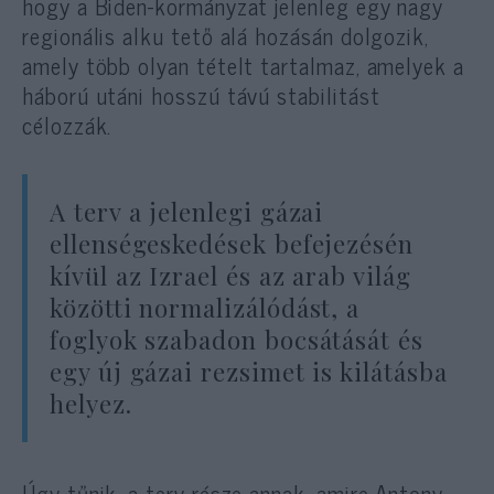
hogy a Biden-kormányzat jelenleg egy nagy
regionális alku tető alá hozásán dolgozik,
amely több olyan tételt tartalmaz, amelyek a
háború utáni hosszú távú stabilitást
célozzák.
A terv a jelenlegi gázai
ellenségeskedések befejezésén
kívül az Izrael és az arab világ
közötti normalizálódást, a
foglyok szabadon bocsátását és
egy új gázai rezsimet is kilátásba
helyez.
Úgy tűnik, a terv része annak, amire Antony