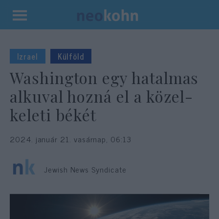
Kilépés
a
tartalomba
Izrael
Külföld
Washington egy hatalmas
alkuval hozná el a közel-
keleti békét
2024. január 21. vasárnap, 06:13
Jewish News Syndicate