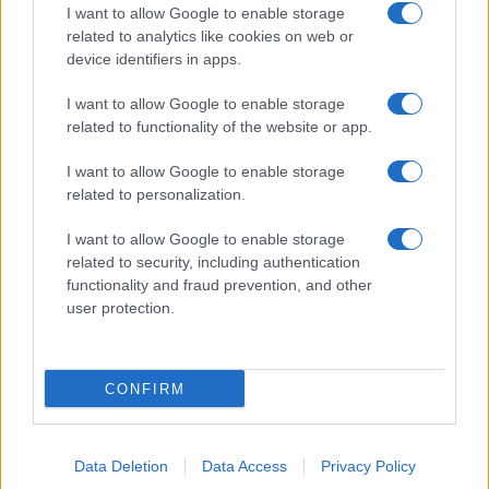
I want to allow Google to enable storage
related to analytics like cookies on web or
device identifiers in apps.
I want to allow Google to enable storage
related to functionality of the website or app.
I want to allow Google to enable storage
related to personalization.
I want to allow Google to enable storage
related to security, including authentication
functionality and fraud prevention, and other
user protection.
Mázel tov, Salom és Menuchi!
Megházasodott Köves Slomó rabbi
elsőszülött fia
CONFIRM
Data Deletion
Data Access
Privacy Policy