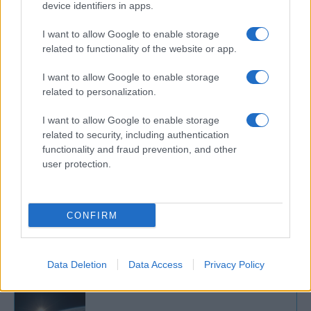
device identifiers in apps.
politikai döntéshozók ellen, akik
engedélyezték az akciók végrehajtását” –
I want to allow Google to enable storage
figyelmeztetett Barnea, és megígérte, hogy
related to functionality of the website or app.
I want to allow Google to enable storage
related to personalization.
„mélyen Iránban, Teherán
I want to allow Google to enable storage
szívében” fog megfizetni érte.
related to security, including authentication
functionality and fraud prevention, and other
user protection.
Benjamin Netanjahu izraeli miniszterelnök és
Joav Gallant védelmi miniszter szintén az
CONFIRM
iszlám köztársaságot vádolta meg a
palesztin terrorizmus ismételt
fellángolásáért.
Data Deletion
Data Access
Privacy Policy