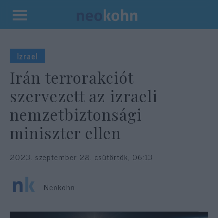
Kilépés
a
tartalomba
Izrael
Irán terrorakciót
szervezett az izraeli
nemzetbiztonsági
miniszter ellen
2023. szeptember 28. csütörtök, 06:13
Neokohn