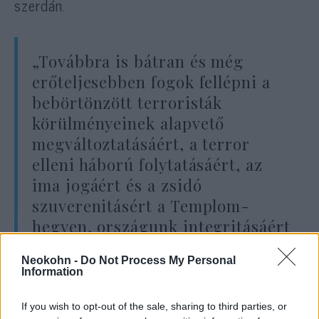
szerdán.
„Továbbra is bátran és még
erőteljesebben fogok fellépni a
bebörtönzött terroristák
körülményeinek alapvető
megváltoztatásáért, a terror
elleni háború folytatásáért, az
ima jogáért és a zsidó
szuverenitásért a Templom-
hegyen, országunk integritásáért
és Izrael polgárainak
Neokohn -
Do Not Process My Personal
biztonságáért”
Information
If you wish to opt-out of the sale, sharing to third parties, or