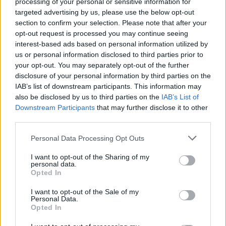
– tette hozzá.
processing of your personal or sensitive information for
targeted advertising by us, please use the below opt-out
section to confirm your selection. Please note that after your
A hónap elején David Barnea, a Moszad
opt-out request is processed you may continue seeing
igazgatója azt mondta, hogy az ügynökség a
interest-based ads based on personal information utilized by
us or personal information disclosed to third parties prior to
nemzetközi szövetségesekkel
your opt-out. You may separately opt-out of the further
együttműködve idén eddig 27 olyan tervet
disclosure of your personal information by third parties on the
hiúsított meg, amelyet Irán izraeliek és
IAB’s list of downstream participants. This information may
also be disclosed by us to third parties on the
IAB’s List of
zsidók meggyilkolására szőtt a zsidó állam
Downstream Participants
that may further disclose it to other
határain kívül.
third parties.
Please note that this website/app uses one or more Google
Personal Data Processing Opt Outs
„Az ezen terrorista csoportok által
services and may gather and store information including but
szervezett összeesküvéseket Irán szervezte
not limited to your visit or usage behaviour. You may click to
I want to opt-out of the Sharing of my
personal data.
grant or deny consent to Google and its third-party tags to
és irányította” – mondta, megjegyezve, hogy
Opted In
use your data for below specified purposes in below Google
az akciókra „az egész világon” sor került
consent section.
I want to opt-out of the Sale of my
volna, többek között „Európában, Afrikában,
Personal Data.
Opted In
Délkelet-Ázsiában és Dél-Amerikában”.