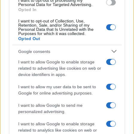
I want to opt-out of processing my
Personal Data for Targeted Advertising.
Vasárnap Barnea bemutatott egy videót,
Opted In
amely szerinte kétséget kizáróan bizonyítja,
I want to opt-out of Collection, Use,
hogy Ali Khamenei iráni legfelsőbb vezető
Retention, Sale, and/or Sharing of my
Personal Data that Is Unrelated with the
közvetlenül részt vesz a zsidók elleni
Purposes for which it was collected.
Opted Out
gyilkosságok megtervezésében.
Google consents
I want to allow Google to enable storage
„Az iráni rezsim már nem tudja
related to advertising like cookies on web or
tagadni a részvételét”
device identifiers in apps.
I want to allow my user data to be sent to
Google for online advertising purposes.
– jelentette ki a Moszad vezetője.
I want to allow Google to send me
personalized advertising.
„Bármilyen módon bármely izraeli vagy zsidó
sérülése válaszlépéseket fog kiváltani az
I want to allow Google to enable storage
irániak ellen, akik a terroristákat küldték, és a
related to analytics like cookies on web or