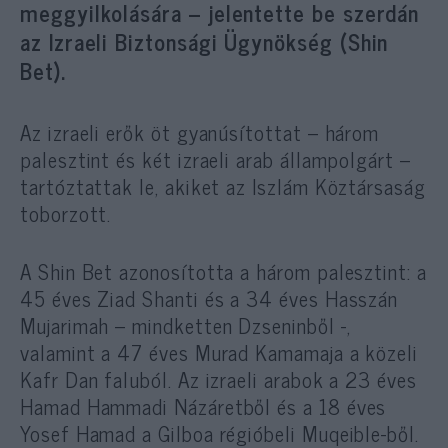
meggyilkolására – jelentette be szerdán
az Izraeli Biztonsági Ügynökség (Shin
Bet).
Az izraeli erők öt gyanúsítottat – három
palesztint és két izraeli arab állampolgárt –
tartóztattak le, akiket az Iszlám Köztársaság
toborzott.
A Shin Bet azonosította a három palesztint: a
45 éves Ziad Shanti és a 34 éves Hasszán
Mujarimah – mindketten Dzseninből -,
valamint a 47 éves Murad Kamamaja a közeli
Kafr Dan faluból. Az izraeli arabok a 23 éves
Hamad Hammadi Názáretből és a 18 éves
Yosef Hamad a Gilboa régióbeli Muqeible-ből.