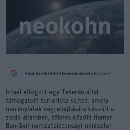
A legfrissebb hírekért kövessen minket a Google-ön!
Izrael elfogott egy Teherán által
támogatott terrorista sejtet, amely
merényletek végrehajtására készült a
zsidó államban, többek között Itamar
Ben-Gvir nemzetbiztonsági miniszter