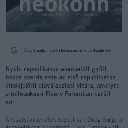
A legfrissebb hírekért kövessen minket a Google-ön!
Nyolc republikánus elnökjelölt gyűlt
össze szerda este az első republikánus
elnökjelölti előválasztási vitára, amelyre
a milwaukee-i Fiserv Forumban került
sor.
A résztvevő jelöltek között van Doug Burgum
észak-dakotai kormányzó, Chris Christie volt