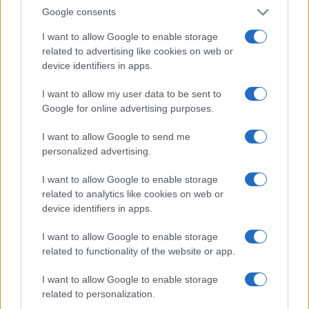
Google consents
hangzott el, amikor a jelölteket a jogi
problémáiról kérdezték. Arra a kérdésre, hogy
I want to allow Google to enable storage
támogatnák-e Trumpot, ha elítélik a
related to advertising like cookies on web or
device identifiers in apps.
magatartásával kapcsolatban folyamatban
lévő négy büntetőügy bármelyikében, szinte
I want to allow my user data to be sent to
valamennyi GOP-jelölt elkötelezte magát
Google for online advertising purposes.
amellett, hogy továbbra is támogatják őt.
I want to allow Google to send me
personalized advertising.
I want to allow Google to enable storage
Hutchinson kivételével
related to analytics like cookies on web or
mindannyian felemelték a
device identifiers in apps.
kezüket, és azt mondták, hogy
I want to allow Google to enable storage
kitartanak ígéretük mellett, hogy
related to functionality of the website or app.
támogatják Trumpot, ha
I want to allow Google to enable storage
megszerzi a GOP jelöltségét, ám
related to personalization.
később elítélik.