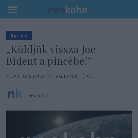
Kilépés
a
tartalomba
Külföld
„Küldjük vissza Joe
Bident a pincébe!”
2023. augusztus 24. csütörtök, 10:00
Neokohn