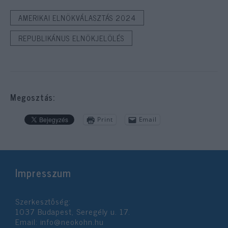
AMERIKAI ELNÖKVÁLASZTÁS 2024
REPUBLIKÁNUS ELNÖKJELÖLÉS
Megosztás:
Print
Email
Impresszum
Szerkesztőség:
1037 Budapest, Seregély u. 17.
Email:
info@neokohn.hu