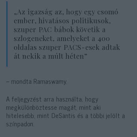
„Az igazság az, hogy egy csomó
ember, hivatásos politikusok,
szuper PAC bábok követik a
szlogeneket, amelyeket a 400
oldalas szuper PACS-esek adtak
át nekik a múlt héten”
– mondta Ramaswamy.
A feljegyzést arra használta, hogy
megkülönböztesse magát, mint aki
hitelesebb, mint DeSantis és a többi jelölt a
színpadon.