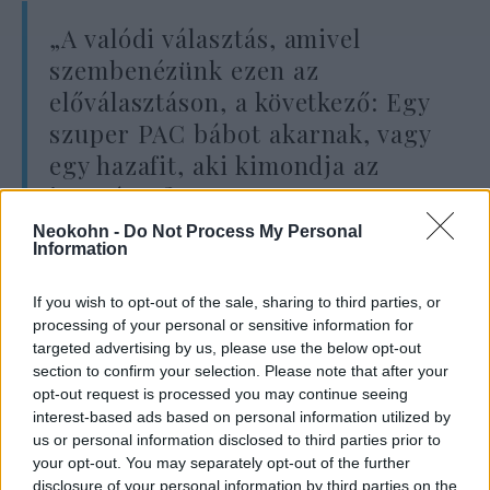
„A valódi választás, amivel
szembenézünk ezen az
előválasztáson, a következő: Egy
szuper PAC bábot akarnak, vagy
egy hazafit, aki kimondja az
igazságot?”
Neokohn -
Do Not Process My Personal
Information
– tette hozzá. mondta Ramaswamy.
If you wish to opt-out of the sale, sharing to third parties, or
processing of your personal or sensitive information for
Pence alelnökként, kongresszusi
targeted advertising by us, please use the below opt-out
képviselőként és kormányzóként szerzett
section to confirm your selection. Please note that after your
opt-out request is processed you may continue seeing
tapasztalatát fitogtatta, és azt mondta:
interest-based ads based on personal information utilized by
„Úgy gondolom, hogy kétségtelenül én
us or personal information disclosed to third parties prior to
vagyok a legjobban felkészült, a legjobban
your opt-out. You may separately opt-out of the further
disclosure of your personal information by third parties on the