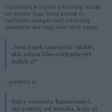
Hutchinsont kifütyülte a közönség, miután
azt mondta, hogy Trump a január 6-i
capitoliumi zavargás miatt erkölcsileg
alkalmatlan arra, hogy ismét elnök legyen.
„Nem fogok támogatni valakit,
akit súlyos bűncselekményért
ítéltek el”
– jelentette ki.
Haley ostorozta Ramaswamyt,
aki nemrég azt mondta, hogy az