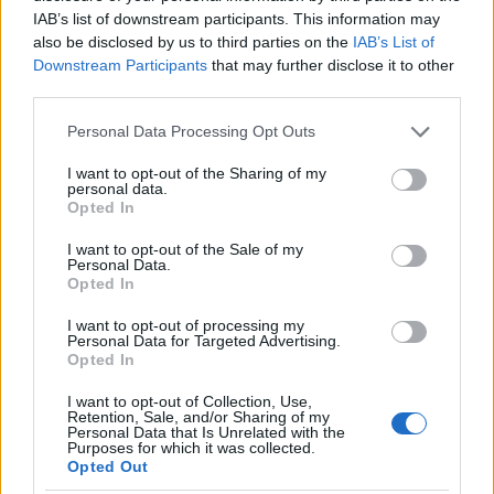
kipróbált, a legképzettebb és bizonyított
IAB’s list of downstream participants. This information may
konzervatív ebben a versenyben”.
also be disclosed by us to third parties on the
IAB’s List of
Downstream Participants
that may further disclose it to other
third parties.
Pence Ramaswamyra is célzott: „Vivek nemrég
azt mondta: ‘Egy elnök nem tud mindent
Please note that this website/app uses one or more Google
Personal Data Processing Opt Outs
services and may gather and store information including but
megcsinálni. Nos, van egy hírem számodra,
not limited to your visit or usage behaviour. You may click to
I want to opt-out of the Sharing of my
Vivek. Jártam a folyosón és a nyugati
personal data.
grant or deny consent to Google and its third-party tags to
Opted In
szárnyban.
use your data for below specified purposes in below Google
consent section.
I want to opt-out of the Sale of my
Personal Data.
Opted In
Az Egyesült Államok elnökének
I want to opt-out of processing my
lehetősége van minden olyan
Personal Data for Targeted Advertising.
Opted In
válsággal szembenézni, amellyel
Amerika szembesül”.”
I want to opt-out of Collection, Use,
Retention, Sale, and/or Sharing of my
Personal Data that Is Unrelated with the
Purposes for which it was collected.
Opted Out
Az első igazi említés Trumpról akkor