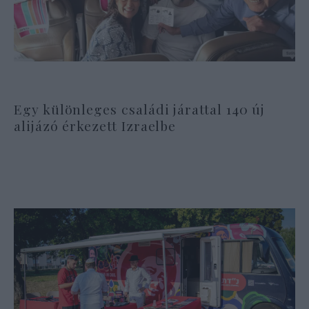
Egy különleges családi járattal 140 új
alijázó érkezett Izraelbe