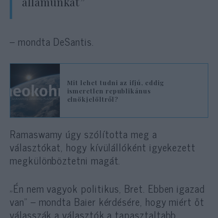
államunkat”
– mondta DeSantis.
Mit lehet tudni az ifjú, eddig
ismeretlen republikánus
elnökjelöltről?
Ramaswamy úgy szólította meg a
választókat, hogy kívülállóként igyekezett
megkülönböztetni magát.
„Én nem vagyok politikus, Bret. Ebben igazad
van” – mondta Baier kérdésére, hogy miért őt
válasszák a választók a tapasztaltabb