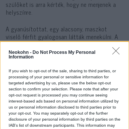
szülőket is arra kérték, hogy ne menjenek a
helyszínre.
A gyanúsítottat, egy alacsony, maszkot
viselő férfit gyalogosan látták menekülni. A
rendőrség közleménye szerint néhány órás
kutatás után megtalálták a férfi holttestét,
Neokohn -
Do Not Process My Personal
Information
feltehetően öngyilkosságot követett el.
If you wish to opt-out of the sale, sharing to third parties, or
A Michigani Egyetemen mintegy 50 ezer diák
processing of your personal or sensitive information for
tanul. Az egyetem rendőrsége hétfőn este
targeted advertising by us, please use the below opt-out
section to confirm your selection. Please note that after your
bejelentette, hogy a következő 48 órában
opt-out request is processed you may continue seeing
minden tanórát és egyetemi tevékenységet
interest-based ads based on personal information utilized by
felfüggesztenek.
us or personal information disclosed to third parties prior to
your opt-out. You may separately opt-out of the further
disclosure of your personal information by third parties on the
2021 novemberében a Michigan állambeli
IAB’s list of downstream participants. This information may