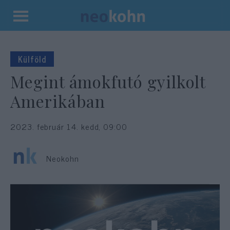
Kilépés
a
tartalomba
Külföld
Megint ámokfutó gyilkolt
Amerikában
2023. február 14. kedd, 09:00
Neokohn