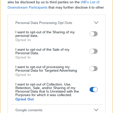
Oakland megye egy középiskolájában egy 15
also be disclosed by us to third parties on the
IAB’s List of
Downstream Participants
that may further disclose it to other
éves diák lőtt le négy tanulót, és sebesített
third parties.
meg hat diákot és egy tanárt.
Please note that this website/app uses one or more Google
Personal Data Processing Opt Outs
services and may gather and store information including but
not limited to your visit or usage behaviour. You may click to
I want to opt-out of the Sharing of my
personal data.
grant or deny consent to Google and its third-party tags to
Apja pisztolyát használta a 15 éves fiú
Opted In
use your data for below specified purposes in below Google
az iskolai lövöldözésnél
consent section.
I want to opt-out of the Sale of my
Personal Data.
Opted In
I want to opt-out of processing my
Personal Data for Targeted Advertising.
Opted In
I want to opt-out of Collection, Use,
Retention, Sale, and/or Sharing of my
Personal Data that Is Unrelated with the
Purposes for which it was collected.
Opted Out
Google consents