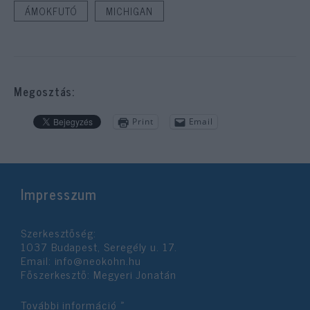
ÁMOKFUTÓ
MICHIGAN
Megosztás:
Print
Email
Impresszum
Szerkesztőség:
1037 Budapest, Seregély u. 17.
Email:
info@neokohn.hu
Főszerkesztő: Megyeri Jonatán
További információ »