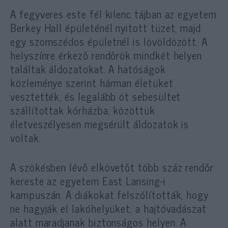
A fegyveres este fél kilenc tájban az egyetem
Berkey Hall épületénél nyitott tüzet, majd
egy szomszédos épületnél is lövöldözött. A
helyszínre érkező rendőrök mindkét helyen
találtak áldozatokat. A hatóságok
közleménye szerint hárman életüket
vesztették, és legalább öt sebesültet
szállítottak kórházba, közöttük
életveszélyesen megsérült áldozatok is
voltak.
A szökésben lévő elkövetőt több száz rendőr
kereste az egyetem East Lansing-i
kampuszán. A diákokat felszólították, hogy
ne hagyják el lakóhelyüket, a hajtóvadászat
alatt maradjanak biztonságos helyen. A