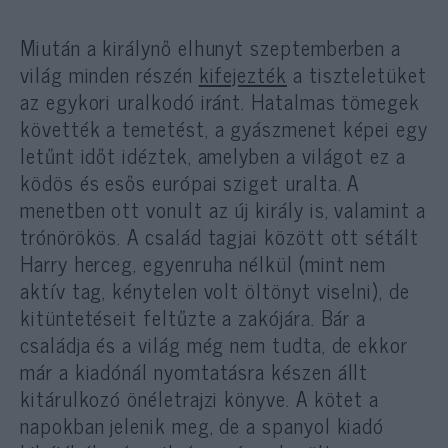
Miután a királynő elhunyt szeptemberben a
világ minden részén
kifejezték
a tiszteletüket
az egykori uralkodó iránt. Hatalmas tömegek
követték a temetést, a gyászmenet képei egy
letűnt időt idéztek, amelyben a világot ez a
ködös és esős európai sziget uralta. A
menetben ott vonult az új király is, valamint a
trónörökös. A család tagjai között ott sétált
Harry herceg, egyenruha nélkül (mint nem
aktív tag, kénytelen volt öltönyt viselni), de
kitüntetéseit feltűzte a zakójára. Bár a
családja és a világ még nem tudta, de ekkor
már a kiadónál nyomtatásra készen állt
kitárulkozó önéletrajzi könyve. A kötet a
napokban jelenik meg, de a spanyol kiadó