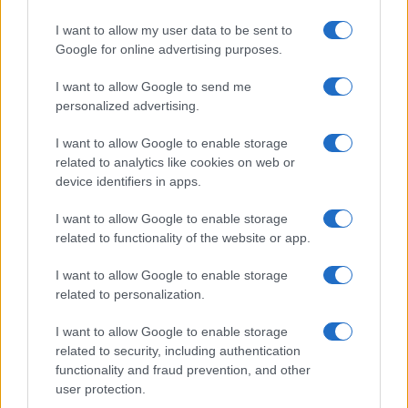
ezeket a nézeteket, és saját magát a
I want to allow my user data to be sent to
monarchia áldozataként pozicionálja, akit
Google for online advertising purposes.
elnyomott a bátyja, az apja, és a brit sajtó. De
miközben rasszizmusról, és önkéntelen
I want to allow Google to send me
elfogultságról és bátyja kivételezett
personalized advertising.
pozíciójáról papol, kaliforniai villájában
I want to allow Google to enable storage
valószínűleg nem érzi a helyzet
related to analytics like cookies on web or
abszurditását.
device identifiers in apps.
I want to allow Google to enable storage
related to functionality of the website or app.
Ha létezik privilégium, hát az az,
I want to allow Google to enable storage
hogy a brit királyi családba
related to personalization.
születik valaki. Ha létezik
privilégium az-az, hogy miután
I want to allow Google to enable storage
related to security, including authentication
sarat dobálsz a monarchiára és a
functionality and fraud prevention, and other
saját családodra, még ezért is
user protection.