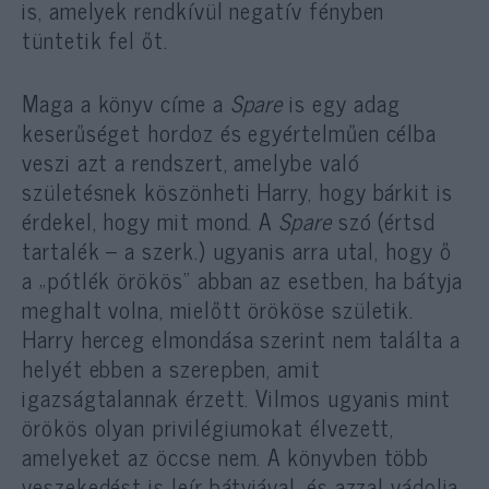
is, amelyek rendkívül negatív fényben
tüntetik fel őt.
Maga a könyv címe a
Spare
is egy adag
keserűséget hordoz és egyértelműen célba
veszi azt a rendszert, amelybe való
születésnek köszönheti Harry, hogy bárkit is
érdekel, hogy mit mond. A
Spare
szó (értsd
tartalék – a szerk.) ugyanis arra utal, hogy ő
a „pótlék örökös” abban az esetben, ha bátyja
meghalt volna, mielőtt örököse születik.
Harry herceg elmondása szerint nem találta a
helyét ebben a szerepben, amit
igazságtalannak érzett. Vilmos ugyanis mint
örökös olyan privilégiumokat élvezett,
amelyeket az öccse nem. A könyvben több
veszekedést is leír bátyjával, és azzal vádolja,