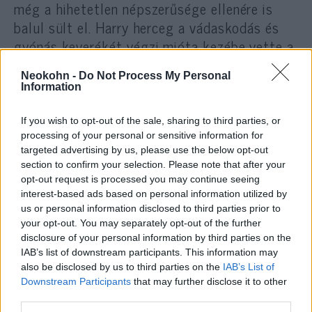
még a hihetetlen népszerűsége ellenére is
balul sült el. Harry herceg a vádaskodás és
gyónás keverékét végzi mióta kezébe vette a
mikrofont. Harry kitárulkozása nem
Neokohn -
Do Not Process My Personal
ébresztett szimpátiát az emberek
Information
többségében, a herceg most fedezheti fel,
hogy a család hallgatási taktikája valójában
If you wish to opt-out of the sale, sharing to third parties, or
védte őt.
processing of your personal or sensitive information for
targeted advertising by us, please use the below opt-out
section to confirm your selection. Please note that after your
opt-out request is processed you may continue seeing
Nem véletlenül az a királyi család
interest-based ads based on personal information utilized by
us or personal information disclosed to third parties prior to
jelszava: „
Ne panaszkodj és ne
your opt-out. You may separately opt-out of the further
magyarázkodj.
” Ezzel tudják
disclosure of your personal information by third parties on the
ugyanis fenntartani a
IAB’s list of downstream participants. This information may
also be disclosed by us to third parties on the
IAB’s List of
méltóságukat.
Downstream Participants
that may further disclose it to other
third parties.