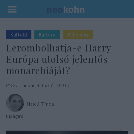
Kilépés
a
tartalomba
Külföld
Kultúra
Vélemény
Lerombolhatja-e Harry
Európa utolsó jelentős
monarchiáját?
2023. január 9. hétfő, 18:00
Hajdú Tímea
Újságíró