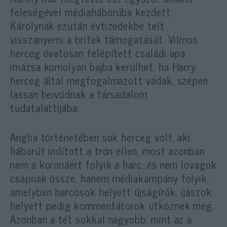
feleségével médiaháborúba kezdett.
Károlynak ezután évtizedekbe telt
visszanyerni a britek támogatását. Vilmos
herceg óvatosan felépített családi apa
imázsa komolyan bajba kerülhet, ha Harry
herceg által megfogalmazott vádak, szépen
lassan beivódnak a társadalom
tudatalattijába.
Anglia történetében sok herceg volt, aki
háborút indított a trón ellen, most azonban
nem a koronáért folyik a harc, és nem lovagok
csapnak össze, hanem médiakampány folyik,
amelyben harcosok helyett újságírók, íjászok
helyett pedig kommentátorok ütköznek meg.
Azonban a tét sokkal nagyobb, mint az a