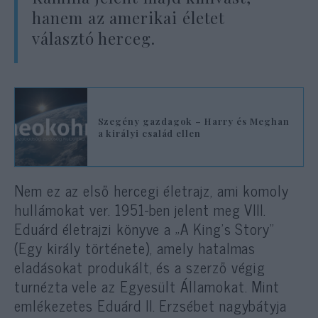
hanem az amerikai életet
választó herceg.
Szegény gazdagok – Harry és Meghan
a királyi család ellen
Nem ez az első hercegi életrajz, ami komoly
hullámokat ver. 1951-ben jelent meg VIII.
Eduárd életrajzi könyve a „A King’s Story”
(Egy király története), amely hatalmas
eladásokat produkált, és a szerző végig
turnézta vele az Egyesült Államokat. Mint
emlékezetes Eduárd II. Erzsébet nagybátyja