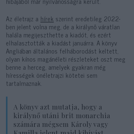
hibájából már nyilvánosságra került.
Az életrajz a
hírek
szerint eredetileg 2022-
ben jelent volna meg, de a királynő váratlan
halála megijeszthette a kiadót, és ezért
elhalasztották a kiadást januárra. A könyv
Angliában általános felháborodást keltett,
olyan kínos magánéleti részleteket oszt meg
benne a herceg, amelyek gyakran még
hírességek önéletrajzi kötetei sem
tartalmaznak.
A könyv azt mutatja, hogy a
királynő utáni brit monarchia
számára mégsem Károly vagy
Kamilla jelent majd kihívást,