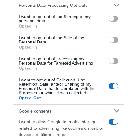
Please note that this website/app uses one or more Google
Personal Data Processing Opt Outs
De ha egy herceg úgy viselkedik, mint
services and may gather and store information including but
mindenki más, akkor mi értelme az egész
not limited to your visit or usage behaviour. You may click to
I want to opt-out of the Sharing of my
personal data.
intézménynek?
grant or deny consent to Google and its third-party tags to
Opted In
use your data for below specified purposes in below Google
consent section.
I want to opt-out of the Sale of my
Personal Data.
Opted In
Búcsú a királynőtől – egy korszak
I want to opt-out of processing my
végén
Personal Data for Targeted Advertising.
Opted In
I want to opt-out of Collection, Use,
Talán nem véletlen, hogy Harry herceg
Retention, Sale, and/or Sharing of my
Personal Data that Is Unrelated with the
Amerikában rendezte be főhadiszállását. A
Purposes for which it was collected.
jelenlegi amerikai közéletben ugyanis divatos
Opted Out
lett áldozatnak lenni. Mindenki áldozat akar
Google consents
lenni, akit a rendszer, egy teljes társadalmi
I want to allow Google to enable storage
réteg vagy egy csoport elnyomott. Harry
related to advertising like cookies on web or
interjúi és könyve alapján újonnan fedezte fel
device identifiers in apps.