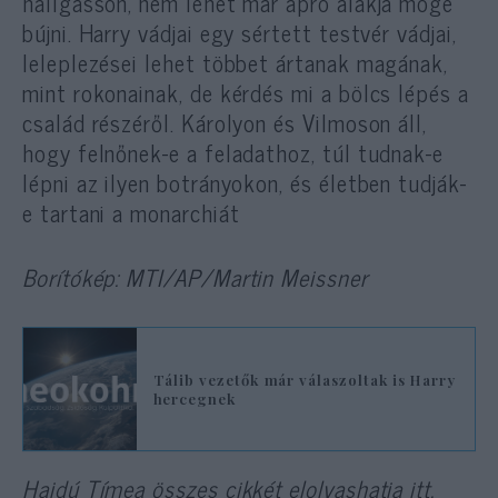
hallgasson, nem lehet már apró alakja mögé
bújni. Harry vádjai egy sértett testvér vádjai,
leleplezései lehet többet ártanak magának,
mint rokonainak, de kérdés mi a bölcs lépés a
család részéről. Károlyon és Vilmoson áll,
hogy felnőnek-e a feladathoz, túl tudnak-e
lépni az ilyen botrányokon, és életben tudják-
e tartani a monarchiát
Borítókép: MTI/AP/Martin Meissner
Tálib vezetők már válaszoltak is Harry
hercegnek
Hajdú Tímea összes cikkét elolvashatja
itt
.