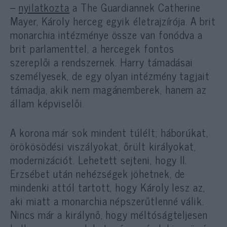
–
nyilatkozta
a The Guardiannek Catherine
Mayer, Károly herceg egyik életrajzírója. A brit
monarchia intézménye össze van fonódva a
brit parlamenttel, a hercegek fontos
szereplői a rendszernek. Harry támadásai
személyesek, de egy olyan intézmény tagjait
támadja, akik nem magánemberek, hanem az
állam képviselői.
A korona már sok mindent túlélt; háborúkat,
örökösödési viszályokat, őrült királyokat,
modernizációt. Lehetett sejteni, hogy II.
Erzsébet után nehézségek jöhetnek, de
mindenki attól tartott, hogy Károly lesz az,
aki miatt a monarchia népszerűtlenné válik.
Nincs már a királynő, hogy méltóságteljesen