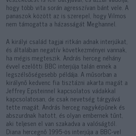
hogy több vita során agresszívan bánt vele. A
panaszok között az is szerepel, hogy Vilmos
nem támogatta a házasságát Meghannel.
A királyi család tagjai ritkán adnak interjúkat,
és általában negatív következményei vannak,
ha mégis megteszik. András herceg néhány
évvel ezelőtti BBC interjúja talán ennek a
legszélsőségesebb példája. A műsorban a
királynő kedvenc fia tisztázni akarta magát a
Jeffrey Epsteinnel kapcsolatos vádakkal
kapcsolatosan, de csak nevetség tárgyává
tette magát. András herceg nagyképűnek és
abszurdnak hatott, és olyan embernek tűnt,
aki teljesen el van szakadva a valóságtól.
Diana hercegnő 1995-ös interjúja a BBC-vel