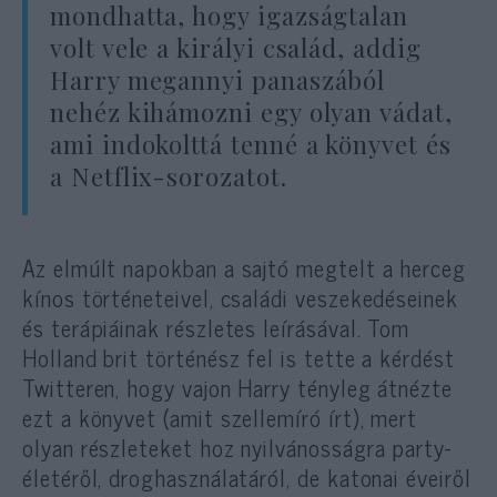
mondhatta, hogy igazságtalan
volt vele a királyi család, addig
Harry megannyi panaszából
nehéz kihámozni egy olyan vádat,
ami indokolttá tenné a könyvet és
a Netflix-sorozatot.
Az elmúlt napokban a sajtó megtelt a herceg
kínos történeteivel, családi veszekedéseinek
és terápiáinak részletes leírásával. Tom
Holland brit történész fel is tette a kérdést
Twitteren, hogy vajon Harry tényleg átnézte
ezt a könyvet (amit szellemíró írt), mert
olyan részleteket hoz nyilvánosságra party-
életéről, droghasználatáról, de katonai éveiről