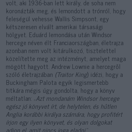
volt, aki 1936-ban lett király, de soha nem
koronázták meg, és lemondott a trónról, hogy
feleségül vehesse Wallis Simpsont, egy
kétszeresen elvált amerikai társasági
hölgyet. Eduárd lemondása után Windsor
hercege néven élt Franciaországban, életrajza
azonban nem volt kitárulkozó, tisztelettel
közelítette meg az intézményt, amelyet maga
mögött hagyott. Andrew Lownie a hercegről
szóló életrajzában
(Traitor King
) idézi, hogy a
Buckingham Palota egyik legismertebb
titkára mégis úgy gondolta, hogy a könyv
méltatlan: „
Azt mondanám Windsor hercege
egész jó könyvet írt, de helytelen, és hűtlen
Anglia korábbi királya számára, hogy profitért
írjon egy ilyen könyvet, és olyan dolgokat
adjon el, amit nincs joga eladni.
”