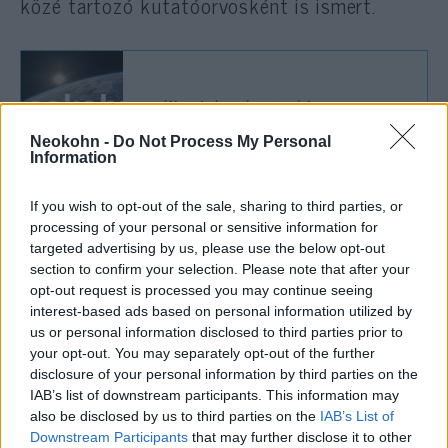
közé tartozó kutatóorvosként is ismert.
Jogállamiság német módra
Neokohn -
Do Not Process My Personal
Information
If you wish to opt-out of the sale, sharing to third parties, or
A SARS-CoV-2 németországi
processing of your personal or sensitive information for
jelenlétében valóban beállt az
targeted advertising by us, please use the below opt-out
„endémiás állapot”, de a
section to confirm your selection. Please note that after your
opt-out request is processed you may continue seeing
különösen veszélyeztetett
interest-based ads based on personal information utilized by
embereket továbbra is védeni
us or personal information disclosed to third parties prior to
your opt-out. You may separately opt-out of the further
kell, így például maszkot kell
disclosure of your personal information by third parties on the
viselni az idősgondozó
IAB’s list of downstream participants. This information may
intézményekben
also be disclosed by us to third parties on the
IAB’s List of
Downstream Participants
that may further disclose it to other