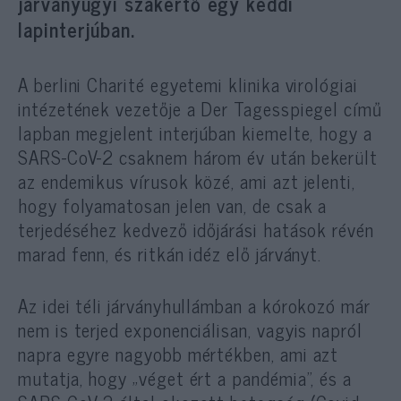
járványügyi szakértő egy keddi
lapinterjúban.
A berlini Charité egyetemi klinika virológiai
intézetének vezetője a Der Tagesspiegel című
lapban megjelent interjúban kiemelte, hogy a
SARS-CoV-2 csaknem három év után bekerült
az endemikus vírusok közé, ami azt jelenti,
hogy folyamatosan jelen van, de csak a
terjedéséhez kedvező időjárási hatások révén
marad fenn, és ritkán idéz elő járványt.
Az idei téli járványhullámban a kórokozó már
nem is terjed exponenciálisan, vagyis napról
napra egyre nagyobb mértékben, ami azt
mutatja, hogy „véget ért a pandémia”, és a