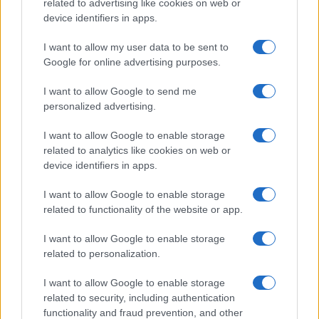
related to advertising like cookies on web or
Németországban a legtöbb
device identifiers in apps.
járványlassító korlátozást már
nyáron visszavonták, a
I want to allow my user data to be sent to
Google for online advertising purposes.
tartományok többségében már
csak a közösségi közlekedésre
I want to allow Google to send me
personalized advertising.
vonatkozó maszkviselési
kötelezettség és néhány más
I want to allow Google to enable storage
szabály maradt meg.
related to analytics like cookies on web or
device identifiers in apps.
I want to allow Google to enable storage
Ugyanakkor a felsőlégúti betegségek őszi-
related to functionality of the website or app.
téli szezonja jóval erősebb, mint az utóbbi
I want to allow Google to enable storage
években. A Robert Koch országos
related to personalization.
közegészségügyi intézet (RKI) becslése
szerint a karácsony előtti héten nagyjából 2,3
I want to allow Google to enable storage
related to security, including authentication
millióan fordultak orvoshoz influenzaszerű
functionality and fraud prevention, and other