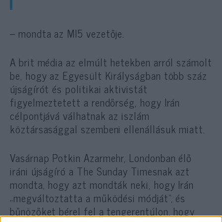
– mondta az MI5 vezetője.
A brit média az elmúlt hetekben arról számolt
be, hogy az Egyesült Királyságban több száz
újságírót és politikai aktivistát
figyelmeztetett a rendőrség, hogy Irán
célpontjává válhatnak az iszlám
köztársasággal szembeni ellenállásuk miatt.
Vasárnap Potkin Azarmehr, Londonban élő
iráni újságíró a The Sunday Timesnak azt
mondta, hogy azt mondták neki, hogy Irán
„megváltoztatta a működési módját”, és
bűnözőket bérel fel a tengerentúlon, hogy