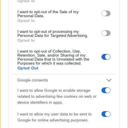
Opted In
use your data for below specified purposes in below Google
consent section.
I want to opt-out of the Sale of my
A múlt héten a Telegraph arról számolt be,
Personal Data.
Opted In
hogy egy iráni bérgyilkos osztag működik
Londonban, és két brit újságíró
I want to opt-out of processing my
Personal Data for Targeted Advertising.
meggyilkolására vetették be őket, akik egy
Opted In
perzsa nyelvű televíziós csatornának
I want to opt-out of Collection, Use,
dolgoztak.
Retention, Sale, and/or Sharing of my
Personal Data that Is Unrelated with the
Purposes for which it was collected.
Opted Out
A múlt héten Esmail Khatib iráni hírszerzési
miniszter fenyegetést intézett az Egyesült
Google consents
Királysághoz, azt állítva, hogy az ország
I want to allow Google to enable storage
„propagandát” folytat, és táplálja az Iránban
related to advertising like cookies on web or
Mahsa Amini iráni „erkölcsrendőrség” általi
device identifiers in apps.
meggyilkolása óta zajló tüntetéseket.
I want to allow my user data to be sent to
Google for online advertising purposes.
Khatib arra panaszkodott, hogy az Egyesült