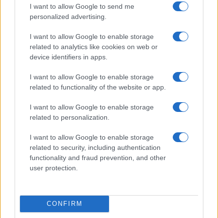
I want to allow Google to send me
Államok, az Egyesült Királyság, Izrael és
personalized advertising.
Szaúd-Arábia „a legnagyobb „befolyásolási
műveletet” hajtotta végre azért, hogy az
I want to allow Google to enable storage
related to analytics like cookies on web or
adott országot destabilizálják és hibrid
device identifiers in apps.
hadviseléssel nyugtalanságot keltsenek
benne”.
I want to allow Google to enable storage
related to functionality of the website or app.
I want to allow Google to enable storage
„Angliával ellentétben mi soha
related to personalization.
nem fogjuk támogatni a
I want to allow Google to enable storage
terrorcselekményeket és a
related to security, including authentication
bizonytalanság megteremtését
functionality and fraud prevention, and other
user protection.
más országokban” – mondta
Khatib. „Ugyanakkor nekünk sem
kötelességünk megakadályozni a
CONFIRM
bizonytalanságot ezekben az