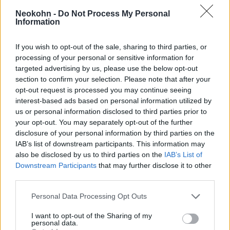
támadásokat hajtsanak végre.
Neokohn -
Do Not Process My Personal
Information
„Ezek nem feltétlenül kiképzett ügynökök,
hivatásos bérgyilkosokat fizethetnek a
If you wish to opt-out of the sale, sharing to third parties, or
merényletek végrehajtásáért” – mondta
processing of your personal or sensitive information for
targeted advertising by us, please use the below opt-out
Azarmehr.
section to confirm your selection. Please note that after your
opt-out request is processed you may continue seeing
interest-based ads based on personal information utilized by
us or personal information disclosed to third parties prior to
„Állítólag a módszerek ez olyan
your opt-out. You may separately opt-out of the further
egyszerűek lehetnek, hogy
disclosure of your personal information by third parties on the
példáuk egy metróállomáson
IAB’s list of downstream participants. This information may
also be disclosed by us to third parties on the
IAB’s List of
állsz, és valaki a vonat elé lök.
Downstream Participants
that may further disclose it to other
Vagy lehet egy megrendezett
third parties.
közúti incidens. Ezek az emberek
Please note that this website/app uses one or more Google
Personal Data Processing Opt Outs
az iráni állam által fizetettek
services and may gather and store information including but
not limited to your visit or usage behaviour. You may click to
lehetnek.”
I want to opt-out of the Sharing of my
personal data.
grant or deny consent to Google and its third-party tags to