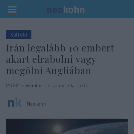
Kilépés
a
tartalomba
Külföld
Irán legalább 10 embert
akart elrabolni vagy
megölni Angliában
2022. november 17. csütörtök, 15:00
Neokohn