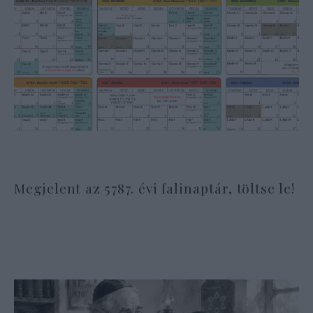
Megjelent az 5787. évi falinaptár, töltse le!