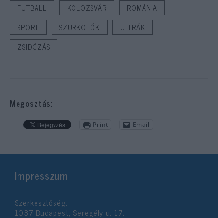
FUTBALL
KOLOZSVÁR
ROMÁNIA
SPORT
SZURKOLÓK
ULTRÁK
ZSIDÓZÁS
Megosztás:
Print
Email
Impresszum
Szerkesztőség:
1037 Budapest, Seregély u. 17.