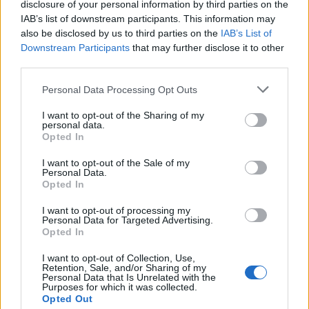
létezik a fociultrák körében.
disclosure of your personal information by third parties on the
IAB’s list of downstream participants. This information may
also be disclosed by us to third parties on the
IAB’s List of
Downstream Participants
that may further disclose it to other
third parties.
Megint antiszemita, gyűlölködő
Please note that this website/app uses one or more Google
rigmusokkal fenyegették az MTK
Personal Data Processing Opt Outs
szurkolókat
services and may gather and store information including but
not limited to your visit or usage behaviour. You may click to
I want to opt-out of the Sharing of my
personal data.
grant or deny consent to Google and its third-party tags to
Opted In
use your data for below specified purposes in below Google
consent section.
I want to opt-out of the Sale of my
Personal Data.
Opted In
I want to opt-out of processing my
Personal Data for Targeted Advertising.
Opted In
I want to opt-out of Collection, Use,
Retention, Sale, and/or Sharing of my
Personal Data that Is Unrelated with the
Purposes for which it was collected.
Opted Out