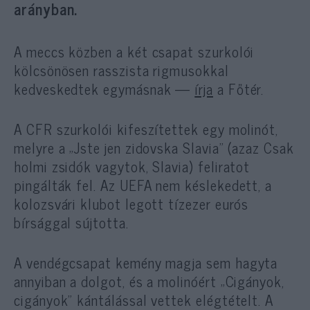
arányban.
A meccs közben a két csapat szurkolói
kölcsönösen rasszista rigmusokkal
kedveskedtek egymásnak —
írja
a Főtér.
A CFR szurkolói kifeszítettek egy molinót,
melyre a „Jste jen zidovska Slavia” (azaz Csak
holmi zsidók vagytok, Slavia) feliratot
pingálták fel. Az UEFA nem késlekedett, a
kolozsvári klubot legott tízezer eurós
bírsággal sújtotta.
A vendégcsapat kemény magja sem hagyta
annyiban a dolgot, és a molinóért „Cigányok,
cigányok” kántálással vettek elégtételt. A