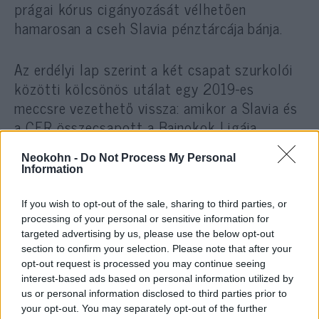
prágai kórus cigányozását vélhetően
hamarosan a cseh Slavia pénztárcája bánja.
Az erdélyi lap szerint a két csapat szurkolói
közötti kölcsönös utálat egy 2019-es
meccsre vezethető vissza: amikor a Slavia és
a CFR összecsapott a Bajnokok Ligája
selejtezőjében, a prágai csapat néhány
Neokohn -
Do Not Process My Personal
drukkere megszerzett néhány bordó-fehér
Information
kolozsvári lobogót, ezeket aztán a múlt
héten, a két csapat prágai meccsén
If you wish to opt-out of the sale, sharing to third parties, or
lobogtatták a fellegvári szurkolóknak.
processing of your personal or sensitive information for
targeted advertising by us, please use the below opt-out
section to confirm your selection. Please note that after your
opt-out request is processed you may continue seeing
A zászlólopásnál nagyobb
interest-based ads based on personal information utilized by
us or personal information disclosed to third parties prior to
megaláztatás márpedig nem
your opt-out. You may separately opt-out of the further