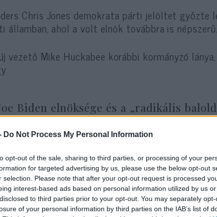
ders Chris Jones demokrata párti jelöltet győzte
ti államban, ahol a volt elnök továbbra is népszerű
új vezető Mike Huckabee korábbi kormányzó lánya,
gy
Joe Biden elnöksége és a „radikális balold
-
Do Not Process My Personal Information
d esti győzelmi beszédében sem Trumpot, sem Bid
to opt-out of the sale, sharing to third parties, or processing of your per
formation for targeted advertising by us, please use the below opt-out s
r selection. Please note that after your opt-out request is processed y
„Ez a választás arról szólt, hogy a csúcsr
eing interest-based ads based on personal information utilized by us or
Tudom, hogy Arkansas lehet az első és e
disclosed to third parties prior to your opt-out. You may separately opt-
losure of your personal information by third parties on the IAB’s list of
én legyek az a vezető, aki ezt megcsinálja