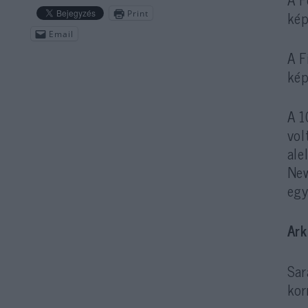
kép
Print
Email
A F
kép
A 1
vol
ale
New
egy
Ark
Sar
kor