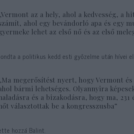
„Vermont az a hely, ahol a kedvesség, a hi
számít, ahol egy bevándorló apa és egy m
gyermeke lehet az első nő és az első meleg
ondta a politikus kedd esti győzelme után hívei e
„Ma megerősítést nyert, hogy Vermont és 
ahol bármi lehetséges. Olyannyira képesek
haladásra és a bizakodásra, hogy ma, 231 
nőt választottak be a kongresszusba”
ette hozzá Balint.