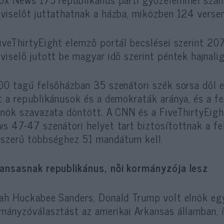
viselőt juttathatnak a házba, miközben 124 vers
iveThirtyEight elemző portál becslései szerint 2
viselő jutott be magyar idő szerint péntek hajnali
00 tagú felsőházban 35 szenátori szék sorsa dől e
t a republikánusok és a demokraták aránya, és a f
lnök szavazata döntött. A CNN és a FiveThirtyEight
s 47-47 szenátori helyet tart biztosítottnak a fe
szerű többséghez 51 mandátum kell.
ansasnak republikánus, női kormányzója lesz
ah Huckabee Sanders, Donald Trump volt elnök egy
mányzóválasztást az amerikai Arkansas államban, íg