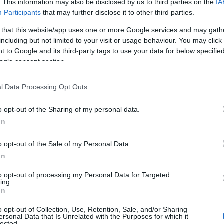
. This information may also be disclosed by us to third parties on the
IA
Participants
that may further disclose it to other third parties.
 that this website/app uses one or more Google services and may gath
zögezte le a politikus.
including but not limited to your visit or usage behaviour. You may click 
 to Google and its third-party tags to use your data for below specifi
ogle consent section.
ah Huckabee Sanders Asa Hutchinson republikánus p
 nem indulhatott többször a kormányzói posztért.
l Data Processing Opt Outs
pányolt.
o opt-out of the Sharing of my personal data.
In
o opt-out of the Sale of my Personal Data.
Ebben a 8 államban dől 
In
elnökségének utolsó ké
to opt-out of processing my Personal Data for Targeted
ing.
In
w York államban marad a demokrata kormányzó
o opt-out of Collection, Use, Retention, Sale, and/or Sharing
ersonal Data that Is Unrelated with the Purposes for which it
lected.