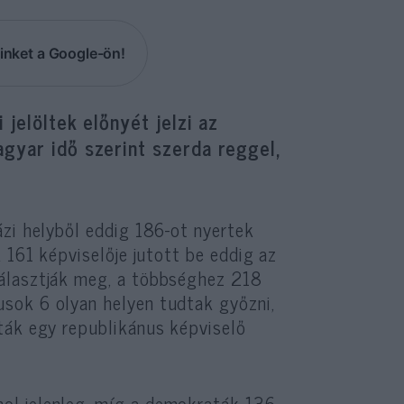
inket a Google-ön!
 jelöltek előnyét jelzi az
gyar idő szerint szerda reggel,
ázi helyből eddig 186-ot nyertek
 161 képviselője jutott be eddig az
álasztják meg, a többséghez 218
sok 6 olyan helyen tudtak győzni,
ták egy republikánus képviselő
ol jelenleg, míg a demokraták 136