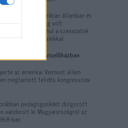
 fő eleme a New Yorkban államban és
romló közbiztonság volt.
se után Kathy Hochul a szavazatok
n mintegy 47 százalékkal.
i Vermontot a képviselőházban
yerte az amerikai Vermont állam
den megtartott félidős kongresszusi
 korábban pedagógusként dolgozott.
en vándorolt ki Magyarországról az
1968-ban.