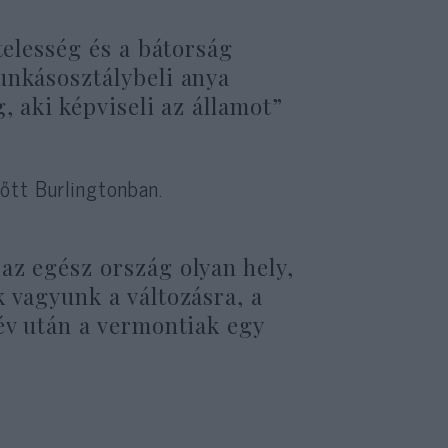
telesség és a bátorság
unkásosztálybeli anya
, aki képviseli az államot”
lőtt Burlingtonban.
az egész ország olyan hely,
 vagyunk a változásra, a
év után a vermontiak egy