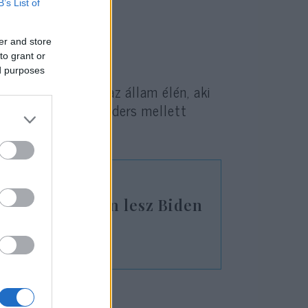
B’s List of
er and store
to grant or
ed purposes
olitikust váltja az állam élén, aki
 Hutchinson is Sanders mellett
el, hogy milyen lesz Biden
t éve