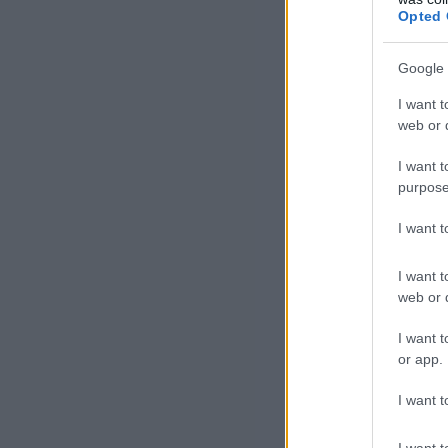
Opted 
New
pol
Google 
sza
I want t
web or d
I want t
purpose
I want 
– j
hog
I want t
New
web or d
I want t
Kat
or app.
zak
I want t
A p
els
I want t