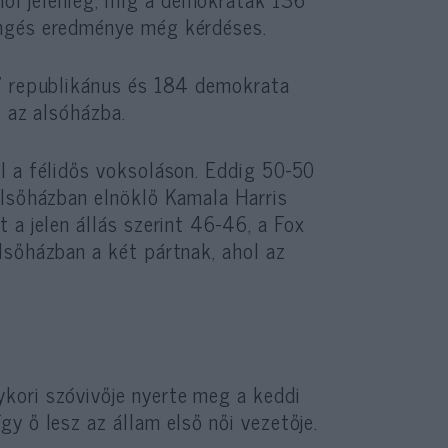
engés eredménye még kérdéses.
07 republikánus és 184 demokrata
g az alsóházba.
l a félidős voksoláson. Eddig 50-50
elsőházban elnöklő Kamala Harris
 a jelen állás szerint 46-46, a Fox
lsőházban a két pártnak, ahol az
kori szóvivője nyerte meg a keddi
y ő lesz az állam első női vezetője.