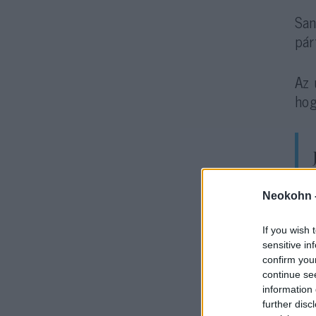
San
pár
Az 
ho
Neokohn 
Ked
If you wish 
sensitive in
confirm you
continue se
information 
further disc