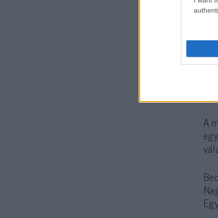
authenti
Rep
min
A l
maj
Mag
A m
egy
vál
Bec
Nag
Egy