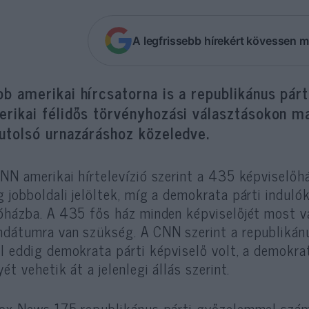
A legfrissebb hírekért kövessen m
b amerikai hírcsatorna is a republikánus párti
rikai félidős törvényhozási választásokon ma
utolsó urnazáráshoz közeledve.
NN amerikai hírtelevízió szerint a 435 képviselőh
 jobboldali jelöltek, míg a demokrata párti indulók
óházba. A 435 fős ház minden képviselőjét most v
dátumra van szükség. A CNN szerint a republikánu
l eddig demokrata párti képviselő volt, a demokra
yét vehetik át a jelenlegi állás szerint.
ox News 175 republikánus párti győzelemmel szám