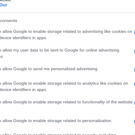
Out
 York államban a tavaly hivatalba lépett demokra
itikus Manhattanben, támogatói előtt győztesnek 
consents
vazatok többségét összesítették.
o allow Google to enable storage related to advertising like cookies on
evice identifiers in apps.
A New York-iak elutasították, hogy vissza
o allow my user data to be sent to Google for online advertising
s.
to allow Google to send me personalized advertising.
elentette ki Kathy Hochul kedden éjszaka. Szavait 
y hangosan és világosan hallatták hangjukat. Rám
o allow Google to enable storage related to analytics like cookies on
 York állam első megválasztott női kormányzója.
evice identifiers in apps.
o allow Google to enable storage related to functionality of the website
hy Hochul tavaly augusztusig az állam helyettes k
latással vádolt Andrew Cuomo lemondása után vett
o allow Google to enable storage related to personalization.
olitikus beszédében azt ígérte, hogy első teljes 
ősorban a lakáshiány kezelésén és a közbiztonság j
o allow Google to enable storage related to security, including