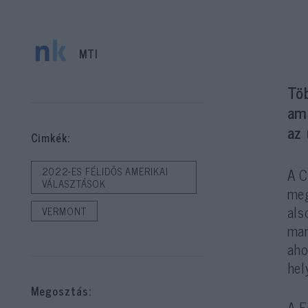
MTI
Töb
ame
az 
Cimkék:
A C
2022-ES FÉLIDŐS AMERIKAI
VÁLASZTÁSOK
meg
als
VERMONT
man
aho
hel
Megosztás:
A F