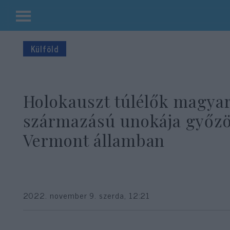
Kilépés
a
Külföld
tartalomba
Holokauszt túlélők magya
származású unokája győzö
Vermont államban
2022. november 9. szerda, 12:21