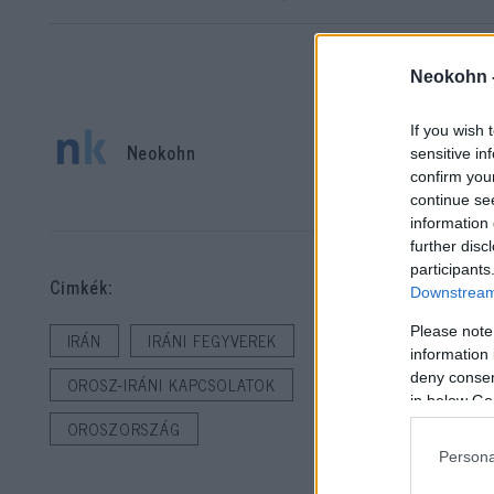
Neokohn 
If you wish 
Neokohn
sensitive in
confirm you
continue se
A K
information 
mon
further disc
ho
participants
Cimkék:
Downstream 
ér
Please note
IRÁN
IRÁNI FEGYVEREK
information 
Irá
deny consent
OROSZ-IRÁNI KAPCSOLATOK
Ukr
in below Go
OROSZORSZÁG
is 
Persona