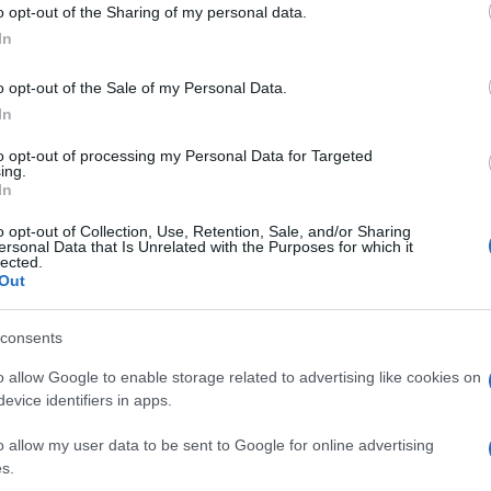
o opt-out of the Sharing of my personal data.
„A Teheránnal fenntartott kapcsolataink 
In
o opt-out of the Sale of my Personal Data.
ondja, ugyanakkor megjegyezte, hogy az iráni feg
In
ytatódni fog.
to opt-out of processing my Personal Data for Targeted
ing.
In
o opt-out of Collection, Use, Retention, Sale, and/or Sharing
ersonal Data that Is Unrelated with the Purposes for which it
lected.
Újfajta iráni kamikaze 
Out
hadsereg arzenálja
consents
o allow Google to enable storage related to advertising like cookies on
evice identifiers in apps.
o allow my user data to be sent to Google for online advertising
s.