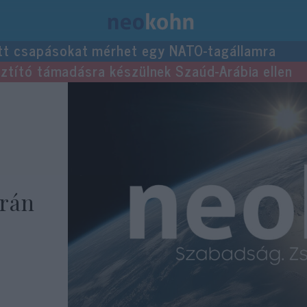
tt csapásokat mérhet egy NATO-tagállamra
usztító támadásra készülnek Szaúd-Arábia ellen
Irán