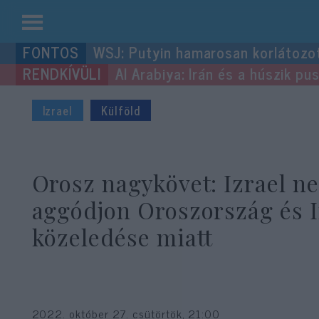
Kilépés
WSJ: Putyin hamarosan korlátozo
a
Al Arabiya: Irán és a húszik p
tartalomba
Izrael
Külföld
Orosz nagykövet: Izrael ne
aggódjon Oroszország és 
közeledése miatt
2022. október 27. csütörtök, 21:00