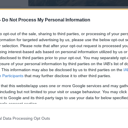
-
Do Not Process My Personal Information
A legfrissebb hírekért kövessen m
to opt-out of the sale, sharing to third parties, or processing of your per
formation for targeted advertising by us, please use the below opt-out s
r selection. Please note that after your opt-out request is processed y
eing interest-based ads based on personal information utilized by us or
an közszolgálati műsorszolgáltatónak nyilatko
disclosed to third parties prior to your opt-out. You may separately opt-
dta, hogy „ígéretet tesz arra, hogy Oroszors
losure of your personal information by third parties on the IAB’s list of
gy Oroszország figyelembe veszi, mint más es
. This information may also be disclosed by us to third parties on the
IA
Participants
that may further disclose it to other third parties.
zékenységét”.
 that this website/app uses one or more Google services and may gath
including but not limited to your visit or usage behaviour. You may click 
n az elmúlt hónapokban több száz drónt szállítot
 to Google and its third-party tags to use your data for below specifi
ajnával folytatott harcokban használnak, és állítól
ogle consent section.
tervezi.
l Data Processing Opt Outs