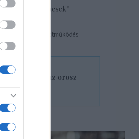
nem Izrael-ellenesek”
yverszállítási együttműködés
drónnal bővül az orosz