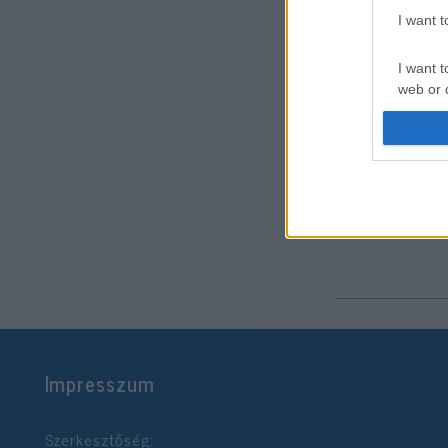
I want 
I want t
web or d
I want t
or app.
Egy különl
I want t
járattal 140
Izraelbe
I want t
authenti
Impresszum
Szerkesztőség: