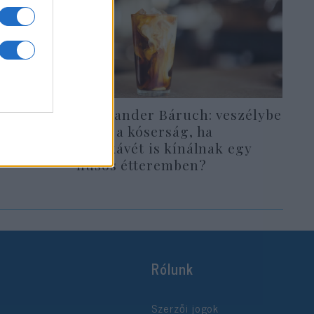
Oberlander Báruch: veszélybe
a a
kerül a kóserság, ha
lóit
tejeskávét is kínálnak egy
húsos étteremben?
Rólunk
Szerzői jogok