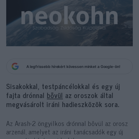
A legfrissebb hírekért kövessen minket a Google-ön!
Sisakokkal, testpáncélokkal és egy új
fajta drónnal
bővül
az oroszok által
megvásárolt iráni hadieszközök sora.
Az Arash-2 öngyilkos drónnal bővül az orosz
arzenál, amelyet az iráni tanácsadók egy új