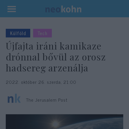
Kilépés
a
tartalomba
Külföld
Tech
Újfajta iráni kamikaze
drónnal bővül az orosz
hadsereg arzenálja
2022. október 26. szerda, 21:00
The Jerusalem Post