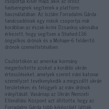
csoportja kísér majd, akik az orosz
hadseregnek segítenek a platform
használatában. Az Iszlám Forradalmi Gárda
tanácsadóinak egy másik csoportja már
korábban az észak-krími Dzsankoj városába
érkezett, hogy segítsen a Shahed-136
öngyilkos drónok és a Mohajer-6 felderítő
drónok üzemeltetésében.
Csütörtökön az amerikai kormány
megerősítette azokat a korábbi ukrán
értesüléseket, amelyek szerint iráni katonai
személyzet tevékenykedik a megszállt ukrán
területeken, és felügyeli az iráni drónok
irányítását. Vasárnap az Ukrán Nemzeti
Ellenállási Központ azt állította, hogy az
Forradalmi Gárda több kiképzőjét látták