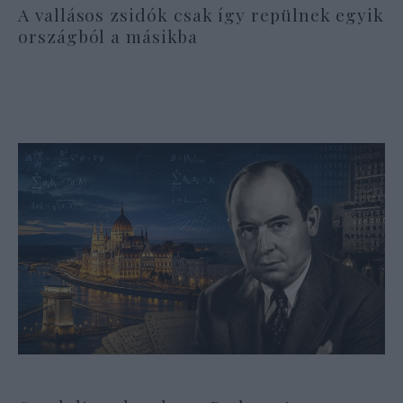
A vallásos zsidók csak így repülnek egyik
országból a másikba