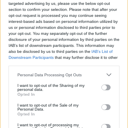
rakéták eladásáról is megállapodott, a The
targeted advertising by us, please use the below opt-out
Washington Post korábbi jelentése ezt
section to confirm your selection. Please note that after your
opt-out request is processed you may continue seeing
tovább erősítette.
interest-based ads based on personal information utilized by
us or personal information disclosed to third parties prior to
your opt-out. You may separately opt-out of the further
„Az oroszok több drónt és azokat
disclosure of your personal information by third parties on the
IAB’s list of downstream participants. This information may
az iráni ballisztikus rakétákat
also be disclosed by us to third parties on the
IAB’s List of
kérték, amelyek nagyobb
Downstream Participants
that may further disclose it to other
third parties.
pontossággal rendelkeznek,
különösen a Fateh és a Zolfaghar
Please note that this website/app uses one or more Google
Personal Data Processing Opt Outs
services and may gather and store information including but
rakétacsaládot”
not limited to your visit or usage behaviour. You may click to
I want to opt-out of the Sharing of my
personal data.
grant or deny consent to Google and its third-party tags to
Opted In
use your data for below specified purposes in below Google
– mondta az egyik iráni diplomata.
consent section.
I want to opt-out of the Sale of my
Personal Data.
Opted In
I want to opt-out of processing my